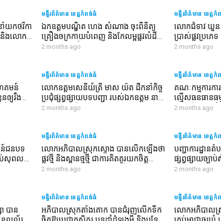
ការងារយេនឌ័រ
មន្ទីរព័ត៌មាន ខេត្តកំពង់ធំ
មន្ទីរព័ត៌មាន ខេត្តកំ
ាំយកថវិកា
ឯកឧត្តមបណ្ឌិត ហេង សំណាង ចុះពិនិត្យ
លោកជំទាវ ឃួន ឃ
ព និងលោក
គ្រឿងចក្រកាយបំពេញ និងកែលម្អផ្លូវលំដីស
ប្រាស់ផ្លូវប្រភ
១គូរ
មួយខ្សែក្នុងឃុំទួលគ្រើល ស្រុកប្រាសាទ
៤៣០០ម៉ែត្រ នៅក
2 months ago
2 months ago
បល្ល័ង្ក
ស្វាយ ជាអំណោ
ធិបតី ហ៊ុន ម៉ាណ
មន្ទីរព័ត៌មាន ខេត្តកំពង់ធំ
មន្ទីរព័ត៌មាន ខេត្តកំ
សហគមន៍
លោកឧត្តមសេនីយ៍ត្រី មាស យ៉ត ដឹកនាំកិច្ច
គណៈកម្មការការពា
ួនឲ្យរឹងមាំ
ប្រជុំផ្សព្វផ្សាយបទបញ្ជា របស់ឯកឧត្ដម នាយ
ល្មើសធនធានធម្មជ
មន៍ទាំងមូល
ឧត្តមសេនីយ៍ សៅ សុខា ដល់នាយទាហាន
សេចក្តី ជូនដំណឹ
2 months ago
2 months ago
នាយទាហានរង និងពលទាហាននៃកងរាជ
ឆ្នាំ២០២៦ និងប
អាវុធហត្ថ ខេត្តបានដាក់គោលការណ៍
ឥន្ធនៈជូនដល់កងក
ចំនួន៦ចំណុច យកទៅអនុវត្តបទបញ្ជាយ៉ាង
មន្ទីរព័ត៌មាន ខេត្តកំពង់ធំ
ស្កាត់ និងបង្ក្
មន្ទីរព័ត៌មាន ខេត្តកំ
តឹងរឹងបំផុត
ក្នុងតំបន់បឹងទន្
ឌ្ឍន៍ជនបទ
លោកអភិបាលស្រុកស្ទោង បានលើកឡើងថា
បញ្ជាការដ្ឋានតំប
ញ្ចប់សុពល
ផ្លូវថ្មី និងស្ពានថ្មថ្មី ជាការគិតគូរយកចិត្ត
ផ្សព្វផ្សាយច្បាប់
ួន១ខ្សែ ដោយ
ទុកដាក់ខ្ពស់របស់សម្ដេចធិបតី ហ៊ុន ម៉ាណែត
យោធិន​ក្រោម​ឱវាទ​
2 months ago
2 months ago
០ម៉ែត្រ
ដល់ប្រជាពលរដ្ឋក្នុងមូលដ្ឋាន
លទ្ធផលការងារយ
២កន្លែង
ឧសភា និងដាក់
្ទុក
មន្ទីរព័ត៌មាន ខេត្តកំពង់ធំ
អនុវត្តបន្ត
មន្ទីរព័ត៌មាន ខេត្តកំ
សា បាន
អភិបាលស្រុកតាំងគោក បានជំរុញលើកទឹក
លោកអភិបាលស្រុ
ខេលល័រ
ចិត្តឱ្យប្រជាកសិករ បន្តដាំដំឡូងមី និងបន្លែ
គ្រប់អាជ្ញាធរឃុំ 