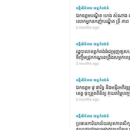
មន្ទីរព័ត៌មាន ខេត្តកំពង់ធំ
ឯកឧត្តមបណ្ឌិត ហេង សំណាង ន
លោកអ្នកឧកញ៉ាបណ្ឌិត ទ្រី ភា
ជំទាវ ផ្តល់ជូនគូរស្រករថ្មី ចំនួន១
2 months ago
ក្នុងឃុំទួលគ្រើល
មន្ទីរព័ត៌មាន ខេត្តកំពង់ធំ
រដ្ឋបាលខេត្តកំពង់ធំជម្រុញឲ្យ
ចិញ្ចឹមជ្រូកកណ្តុរពង្រឹងសម្ថភាពខ្ល
ដើម្បីបន្តនិរន្តរភាពសំរាប់សហគ
2 months ago
មន្ទីរព័ត៌មាន ខេត្តកំពង់ធំ
ឯកឧត្តម ផូ ផារិទ្ធ និងមន្ទីរអភិវ
ខេត្ត ចុះត្រួតពិនិត្យ វាយតម្លៃប
ភាព លើការងារថែទាំខួបផ្លូវចំន
2 months ago
ក្រាលដីល្បាយក្រួសប្រវែង១០.០០
និងសាងសង់លូមូលមុខមួយចំនួន
ក្នុងឃុំកកោះ និងឃុំទីពោ ស្រុកសន
មន្ទីរព័ត៌មាន ខេត្តកំពង់ធំ
ប្រធានការិយាល័យសុខភាពសិក្
សហការជាមួយអង្គការហេឡែន 