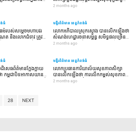
ាមេ ជូនពលរដ្ឋក្នុងមូលដ្ឋាន
ឧបនាយករដ្ឋមន្ត្រីការបរទេស នានា ក្នុង
2 months ago
ក្រួសក្រហម
ឱកាសនៃការចូលរួមប្រជុំបើកចំហកម្រិតខ្ពស់
របស់ក្រុមប្រឹក្សាសន្តិសុខអង្គការសហប្រជា
ពង់ធំ
ជាតិនៅទីក្រុងញូវយ៉ក សហរដ្ឋអាមេរិក
មន្ទីរព័ត៌មាន ខេត្តកំពង់ធំ
ម៌របស់សម្ដេចមហាបវរ
លោកអភិបាលស្រុកស្ទោង បានលើកឡើងថា
ាណែត និងលោកជំទាវ ត្រូវ
សំណង់ហេដ្ឋារចនាសម្ព័ន្ធ សមិទ្ធផលច្រើន
យ៍ទោ សោម ស៊ុន នាំយកទៅ
ស្អេកស្កះក្នុងវត្ត គឺជាការរួបរួមសាមគ្គីនិង
2 months ago
ុទ្ធជន ដែលមានជំងឺប្រចាំ
លះបង់ខ្ពស់របស់ប្រជាពុទ្ធបរិស័ទចំណុះ
លរដ្ឋ ដែលមានជីវភាព
ជើងវត្ត
ៅឃុំដងកាំបិត ស្រុក
ពង់ធំ
មន្ទីរព័ត៌មាន ខេត្តកំពង់ធំ
ង់ធំ
បដិសេធព័ត៌មានក្លែងក្លាយ
លោកប្រធានការិយាល័យសុខភាពសិក្សា
យថា កម្ពុជាបិទអាកាសយាន
បានលើកឡើងថា ការលើកកម្ពស់សុខភាព
នបរទេសអាយុក្រោម ៤០ឆ្នាំ
សិក្សាក្នុងសាលារៀន ជាការកសាងមូលធន
2 months ago
មនុស្សរឹងមុំា និងចីរភាព នៅក្នុងកម្មវិធីតាំង
ពិព័រណ៍អាហារសុខភាព
28
NEXT