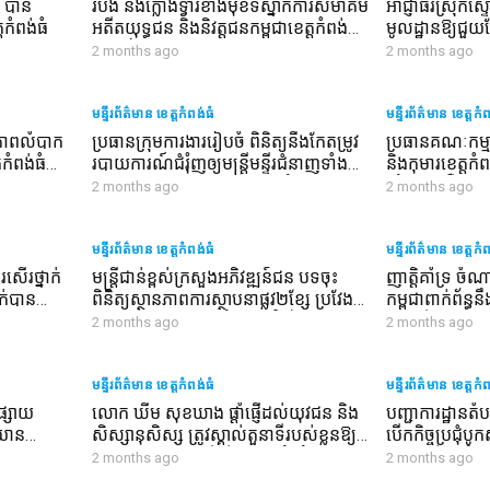
) បាន
របង និងក្លោងទ្វារខាងមុខទីស្នាក់ការសមាគម
អាជ្ញាធរស្រុកស្
ំពង់ធំ
អតីតយុទ្ធជន និងនិវត្តជនកម្ពុជាខេត្តកំពង់ធំ
មូលដ្ឋានឱ្យជួយ
មានតម្លៃជិត ១០,០០០ដុល្លារសហរដ្ឋអាមេរិក
ដែលរាជរដ្ឋាភិប
2 months ago
2 months ago
ដែលជាជំនួយសប្បុរសជន បានចាប់ផ្តើម
កសាងជូន
ដំណើរការសាងសង់ហេីយ
មន្ទីរព័ត៌មាន ខេត្តកំពង់ធំ
មន្ទីរព័ត៌មាន ខេត្តកំ
វភាពលំបាក
ប្រធានក្រុមការងាររៀបចំ ពិនិត្យនឹងកែតម្រូវ
ប្រធានគណៈកម្មា
កំពង់ធំ
របាយការណ៍ជំរុំញឲ្យមន្ត្រីមន្ទីរជំនាញទាំង
និងកុមារខេត្តកំ
តេជោ ហ៊ុន
អស់មានការទទួលខុសត្រូវខ្ពស់ចំពោះរបាយ
នាំយកគ្រឿងឧប
2 months ago
2 months ago
ការណ៍របស់ខ្លួន
ចំនួនទៅចែកជូនពិរ
កំពង់ធំ
មន្ទីរព័ត៌មាន ខេត្តកំពង់ធំ
មន្ទីរព័ត៌មាន ខេត្តកំ
ើរថ្នាក់
‎មន្រ្តីជាន់ខ្ពស់ក្រសួងអភិវឌ្ឍន៍ជន បទចុះ
ញាត្តិគាំទ្រ ចំ
ាក់បាន
ពិនិត្យស្ថានភាពការស្ថាបនាផ្លូវ២ខ្សែ ប្រវែង
កម្ពុជាពាក់ព័ន្
យុទ្ធជន
ជាង៨គីឡូម៉ែត្រ ក្នុងឃុំសាលាវិស័យ ខេត្ត
ត្រួតស៊ីគ្នាជាម
2 months ago
2 months ago
កំពង់ធំ
មន្ទីរព័ត៌មាន ខេត្តកំពង់ធំ
មន្ទីរព័ត៌មាន ខេត្តកំ
វផ្សាយ
លោក ឃីម សុខឃាង ផ្ដាំផ្ញើដល់យុវជន និង
‎បញ្ជាការដ្ឋានតំ
តយាន
សិស្សានុសិស្ស ត្រូវស្គាល់តួនាទីរបស់ខ្លួនឱ្យ
បើកកិច្ចប្រជុំ
ងសង់
បានច្បាស់លាស់ ដើម្បីក្លាយជាទំពាំងស្នង
ឆមាសទី១ ឆ្នាំ
2 months ago
2 months ago
ឫស្សីដ៏មានសក្ដានុពល
សមាសភាព និងពង្រ