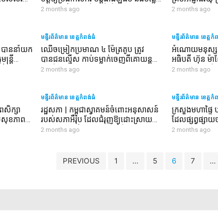
ជាតិស្ករជូន
បន្ទាប់បន្សំបានច្រើន ដើម្បីជួយសម្រាល
កសាងផ្លូវបេតុងអ
2 months ago
2 months ago
់ប្រាណដល់
បន្ទុកចំណាយក្នុងគ្រួសារ
ជំនួសផ្លូវក្រាល
្ថយហានិភ័យ
ានសិក្សា
មន្ទីរព័ត៌មាន ខេត្តកំពង់ធំ
មន្ទីរព័ត៌មាន ខេត្តកំ
ង បាននាំយក
ឈើចម្រៀកប្រមាណ ៤ ម៉ែត្រគូប ត្រូវ
អំណោយមនុស្សធ
្ត្រី
បានជនល្មើស កាប់ទម្លាក់ចេញពីគោយន្ត
អធិបតី ហ៊ុន ម៉
កំពុងមាន
រួចបើករត់គេចខ្លួនបាត់ ក្នុងពេលទាល់ច្រក
បានឧត្តមសេនី
2 months ago
2 months ago
ប្រគល់ជូនអតីតយ
កាយ និងប្រជាព
មន្ទីរព័ត៌មាន ខេត្តកំពង់ធំ
លំបាកខ្វះខាត ន
មន្ទីរព័ត៌មាន ខេត្តកំ
សណ្ដាន់ ខេត្តកំព
សិក្សា
រដ្ឋសភា | កម្ពុជាស្វាគមន៍ចំពោះអនុសាសន៍
ក្រសួងមហាផ្ទៃ 
់សុខភាព
របស់សភាអឺរ៉ុប ដែលជំរុញឱ្យដោះស្រាយ
ដែលផ្សព្វផ្សា
សាងមូលធន
ជម្លោះកម្ពុជា-ថៃ ដោយសន្តិវិធី និងគោរព
ដ្ឋាន និងហាមជ
2 months ago
2 months ago
្មវិធីតាំង
ច្បាប់អន្តរជាតិ
ចូលប្រទេស
PREVIOUS
1
…
5
6
7
…