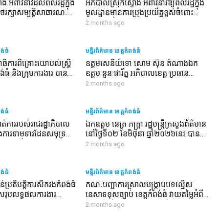
ទោង អំពាវនាវដល់ពលរដ្ឋក្នុង
អភិបាលស្រុកស្ទោង អំពាវនាវឱ្យពលរដ្ឋក្នុង
ថែរក្សាសម្បត្តិសាធារណៈ
មូលដ្ឋានមានការប្រុងប្រយ័ត្នខ្ពស់ចំពោះ
ាល និងអាជ្ញាធរបាន
បាតុភូតភ្លៀងផ្គរ រន្ទះ ខ្យល់កន្ត្រាក់នារដូវវស្សា
2 months ago
នេះ
ពង់ធំ
មន្ទីរព័ត៌មាន ខេត្តកំពង់ធំ
ធិការពិគ្រោះយោបល់ស្រ្តី
ឧត្តមសេនីយ៍ទោ សោម ស៊ុន តំណាងឯក
ពង់ធំ និងក្រុមការងារ បាន
ឧត្តម នួន ផារ័ត្ន អភិបាលខេត្ត ប្រធាន
ភោគបរិភោគ និងថវិកាមួយ
សមាគមអតីតយុទ្ធជន និងនិវត្តជនកម្ពុជា
2 months ago
ុទ្ធជនក្នុងពន្ធនាគារខេត្ត
ខេត្តកំពង់ធំ ត្រួតពិនិត្យការសាងសង់ផ្ទះថ្មី
ចំនួន ៣៥ ខ្នងបន្ថែមទៀត ជូនក្រុមគ្រួសារ
ពង់ធំ
អតីតយុទ្ធជន នៅមណ្ឌលអភិវឌ្ឍន៍អតីត
មន្ទីរព័ត៌មាន ខេត្តកំពង់ធំ
យុទ្ធជន មរតកតេជោធិបតីថ្លុកព្រីង
ណាត់ការរបស់រាជរដ្ឋាភិបាល
ឯកឧត្តម នេត្រ ភក្ត្រា រដ្ឋមន្ត្រីក្រសួងព័ត៌មាន
ធនឹងការទាមទារដែនសមុទ្រ
នៅថ្ងៃទី០២ ខែមិថុនា ឆ្នាំ២០២៦នេះ បាន
ួយប្រទេសថៃ
អញ្ជើញថ្លែងសន្ទរកថាបិទវេទិកាពិភាក្សា
2 months ago
មហាអនុតំបន់មេគង្គ សម្រាប់យុទ្ធនាការ
ប្រឆាំងព័ត៌មានក្លែងក្លាយ ក្រោមប្រធានបទ
ពង់ធំ
«ការកសាងទំនុកចិត្តក្នុងតំបន់ ភាពធន់នឹង
មន្ទីរព័ត៌មាន ខេត្តកំពង់ធំ
ប្រព័ន្ធឌីជីថល និងការចែករំលែកព័ត៌មាន
បន់ប្រតិបត្តិការសឹករងកំពង់ធំ
គណៈបញ្ជាការស្រាលបង្ក្រាបបទល្មើស
ប្រកបដោយការទទួលខុសត្រូវ»
បូកសរុបលទ្ធផលការងារ
នេសាទខុសច្បាប់ ខេត្តកំពង់ធំ វាយតម្លៃអំពី
 ២០២៦ ប្រកាសកែសម្រួល
ជោគជ័យនៃការបង្ក្រាបបទល្មើសនេសាទ នៅ
2 months ago
ឹងតួនាទីភារកិច្ច ក្រុម
ក្នុង៖ ភូមិសាស្ត្រខេត្ត មានការថយចុះពី ៧០