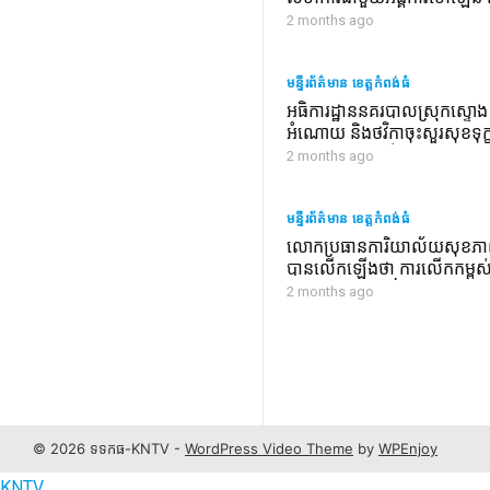
អន្តរជាតិ បន្តសកម្មភាពពិនិត្យរក
2 months ago
ដល់មាតាបិតាសិស្ស និងលំហាត
សិស្សានុសិស្ស ស្ដីពីការកាត់បន
ជំងឺមិនឆ្លងនៅកម្ពុជា តាមគ្រឹះស្ថ
មន្ទីរព័ត៌មាន ខេត្តកំពង់ធំ
អធិការដ្ឋាននគរបាលស្រុកស្ទោ
អំណោយ និងថវិកាចុះសួរសុខទុក្ខមន
នគរបាល និងអតីតយុទ្ធជន ដែល
2 months ago
ជំងឺប្រចាំកាយ
មន្ទីរព័ត៌មាន ខេត្តកំពង់ធំ
លោកប្រធានការិយាល័យសុខភាព
បានលើកឡើងថា ការលើកកម្ពស
សិក្សាក្នុងសាលារៀន ជាការក
2 months ago
មនុស្សរឹងមុំា និងចីរភាព នៅក្នុងកម
ពិព័រណ៍អាហារសុខភាព
POSTS
PAGINATION
© 2026 ទទកធ-KNTV -
WordPress Video Theme
by
WPEnjoy
KNTV