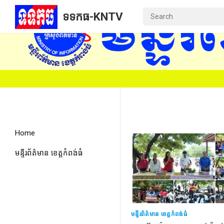
ទទកធ-KNTV
Home
មន្ទីរព័ត៌មាន ខេត្តកំពង់ធំ
មន្ទីរព័ត៌មាន ខេត្តកំពង់ធំ