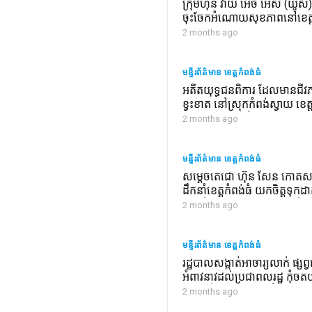
ក្រុមហ៊ុន វ៉ាយ អេច អេស (យ៉ូស
ចុះចែកអំណោយសុខភាពនៅខេត្តក
2 months ago
មន្ទីរព័ត៌មាន ខេត្តកំពង់ធំ
អតីតយុទ្ធជនពិការ ដែលមានជី
ខ្វះខាត នៅស្រុកកំពង់ស្វាយ ខេត្ត
ទទួលបានផ្ទះថ្មី អំណោយសម្តេច
2 months ago
សែន និងសម្តេចកិត្តិព្រឹទ្ធបណ្ឌិត
មន្ទីរព័ត៌មាន ខេត្តកំពង់ធំ
សម្តេចតេជោ ហ៊ុន សែន កោតសរស
ដឹកនាំខេត្តកំពង់ធំ យកចិត្តទុកដ
ល្អលើសុខទុក្ខនិវត្តជន និងអតីត
2 months ago
មន្ទីរព័ត៌មាន ខេត្តកំពង់ធំ
រដ្ឋបាលសង្កាត់អាចារ្យលាក់ ផ្សព្
អំពាវនាវដល់ប្រជាពលរដ្ឋ កុំច
យន្តលើផ្លូវបេតុងដែលកំពុងសា
2 months ago