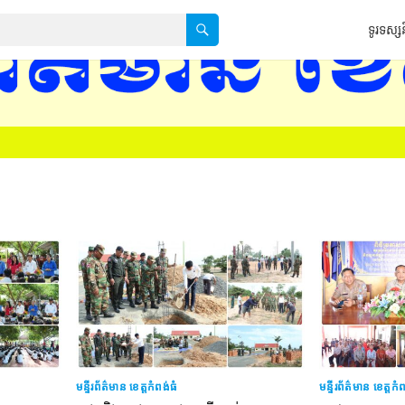
ទូរទស្សន
មន្ទីរព័ត៌មាន ខេត្តកំពង់ធំ
មន្ទីរព័ត៌មាន ខេត្តកំ