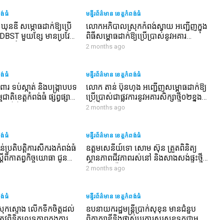
ទៅ ៨០ ភាគរយ
ពង់ធំ
មន្ទីរព័ត៌មាន ខេត្តកំពង់ធំ
ុនឌី សម្ភោធដាក់ឱ្យប្រើ
លោកអភិបាលស្រុកកំពង់ស្វាយ អញ្ជើញក្នុង
េទ DBST មួយខ្សែ មានប្រវែង
ពិធីសម្ពោធដាក់ឱ្យប្រើប្រាស់នូវអគារ
្នុងឃុំសាន់គរ ស្រុកកំពង់
សិក្សា១ខ្នង០៥បន្ទប់ និងសមិទ្ធផលនានា នៅ
2 months ago
យរបស់សម្ដេចមហាបវរ
ក្នុងសាលាបឋមសិក្សាសាន់គ ស្រុកកំពង់
ែត នាយករដ្ឋមន្ត្រី
ស្វាយ
ពង់ធំ
មន្ទីរព័ត៌មាន ខេត្តកំពង់ធំ
រ ទប់ស្កាត់ និងបង្ក្រាបបទ
លោក តាន់ ប៊ុនហុង អញ្ជើញសម្ពោធដាក់ឱ្យ
ាតិខេត្តកំពង់ធំ ផ្សព្វផ្សាយ
ប្រើប្រាស់ជាផ្លូវការនូវអគារសិក្សាថ្មី០២ខ្នង
ង ស្ដីពីរដូវបិទនេសាទ
ស្មើនឹង០៤បន្ទប់ នៅស្រុកសណ្តាន់ និងស្រុក
2 months ago
្រគល់ស្បៀងអាហារ ប្រេង
ប្រាសាទសំបូរ ខេត្តកំពង់ធំ
ម្លាំងចម្រុះការពារ ទប់
រាបបទល្មើសនេសាទខុសច្បាប់
ពង់ធំ
មន្ទីរព័ត៌មាន ខេត្តកំពង់ធំ
លេសាប
ន់ប្រតិបត្តិការសឹករងកំពង់ធំ
ឧត្តមសេនីយ៍ទោ សោម ស៊ុន ត្រួតពិនិត្យ
ស្តីពីកាតព្វកិច្ចយោធា ជូន​
ស្ថានភាពជីវភាពរស់នៅ និងសាងសង់ផ្ទះថ្មី
 ក្នុងកិច្ចប្រជុំ បូកសរុប
អំណោយដ៏ថ្លៃថ្លារបស់សម្ដេចតេជោ ហ៊ុន
2 months ago
ោធា សន្តិសុខ ប្រចាំខែ
សែន ជូនអតីតយុទ្ធជន នៅឃុំកំពង់គោ ស្រុក
ចេញនូវទិសដៅសម្រាប់
កំពង់ស្វាយ ខេត្តកំពង់ធំ
ពង់ធំ
មន្ទីរព័ត៌មាន ខេត្តកំពង់ធំ
កស្ទោង លើកទឹកចិត្តដល់
ឧបនាយករដ្ឋមន្ត្រីប្រាក់សុខុន មានជំនួប
ត្រូវពិនិត្យលទ្ធភាពក្នុងការ
ពិភាក្សាខ្លីនិងផ្លាស់ប្ដូរការសួរសុខទុក្ខជាមួយ