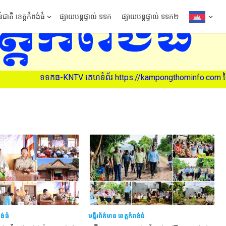
៍ជាតិ ខេត្តកំពង់ធំ
ផ្សាយបន្តផ្ទាល់ ទទក
ផ្សាយបន្តផ្ទាល់ ទទក២
ទទកធ-KNTV គេហទំព័រ https://kampongthominfo.com នៃមន្ទីរព័ត
ពង់ធំ
មន្ទីរព័ត៌មាន ខេត្តកំពង់ធំ