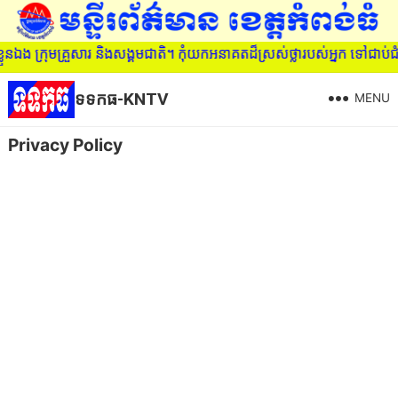
ួនឯង ក្រុមគ្រួសារ និងសង្គមជាតិ។ កុំយកអនាគតដ៏ស្រស់ថ្លារបស់អ្នក ទៅជ
ទទកធ-KNTV
MENU
Privacy Policy