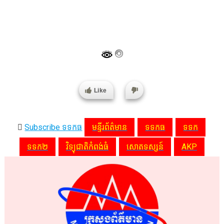
Like
Subscribe ទទកធ
មន្ទីរព័ត៌មាន
ទទកធ
ទទក
ទទក២
វិទ្យុជាតិកំពង់ធំ
សោតទស្សន៍
AKP