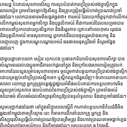
ភេសជ្ជៈប៉ះពាល់សុខភាពសិស្ស ការលុបបំបាត់ការប្រើប្រាស់ថង់ប្លាស្ទីកក្នុង
សាលារៀន ព្រមទាំងទម្លាប់ឱ្យសិស្ស និងគ្រូបង្រៀនធ្វើលំហាត់ប្រាណជាប្រចាំ
ផងដែរ។ លោកបានមានមតិសង្កត់ធ្ងន់ថា៖ ការអប់រំ ដែលយកចិត្តទុកដាក់លើការ
លើកកម្ពស់សុខភាពអ្នកសិក្សា និងបុគ្គលិកអប់រំ គឺជាការអប់រំដែលសម្រេចបាន
គោលដៅប្រកបដោយប្រសិទ្ធភាព និងនិរន្តរភាព ព្រោះនៅពេលកុមារ យុវជន
និងបុគ្គលិកអប់រំ មានសុខភាពល្អ ពួកគាត់នឹងបានចូលរួមយ៉ាងសកម្ម និង
ពេញលេញ ក្នុងការបណ្ដុះបណ្ដាលអប់រំ ធនធានមនុស្សរឹងមាំ និយូរអង្វែង
ផងដែរ។
ជាមួយគ្នានោះលោក សៀន ហុកហេង ប្រធានការិយាល័យសុខភាពសិក្សា បាន
សំណូមពរដល់បងប្អូនអាជីវករលក់ដូរនៅក្នុង និងក្រៅរបងសាលារៀនត្រូវលក់
អាហារដែលល្អសម្រាប់សុខភាពកុមារ ចូលរួមកាត់បន្ថយការប្រើប្រាស់ថង់ប្លាស្ទីក
ដោយត្រឡប់ទៅប្រើប្រាស់ស្លឹកចេក ឬស្លឹកឈូកជំនួសវិញ។ ចំពោះលោកនាយក
សាលា លោកគ្រូ អ្នកគ្រូត្រូវបន្តផ្សព្វផ្សាយអំពីផលប៉ះពាល់ការទទួលអាហារមិន
ល្អសម្រាប់សុខភាព ផលប៉ះពាល់នៃការប្រើប្រាស់ថង់ប្លាស្ទីក ព្រមទាំងអប់រំ
ចរិយាធម៌ សីលធម៌ដល់សិស្សានុសិស្សឱ្យបានទូលំទូលាយ និងជាប្រចាំផងដែរ។
សូមបញ្ជាក់ផងដែរថា នៅក្នុងសិក្ខាសាលាស្ដីពី ការកាត់បន្ថយហានិភ័យជំងឺមិន
ឆ្លងនៅកម្ពុជាតាមគ្រឹះស្ថាន នេះ ក៏មានការដឹកនាំលោកគ្រូ អ្នកគ្រូ និង
សិស្សានុសិស្សធ្វើលំហាត់ប្រាណឱ្យបានត្រឹមត្រូវ និងហាត់ប្រាណតាមចង្វាក់ភ្លេង
ពីគ្រូជំនាញផ្នែកអប់រំកាយ និងកីឡាផងដែរ។ អត្ថបទលោក ធូ កែវមុន្នី-