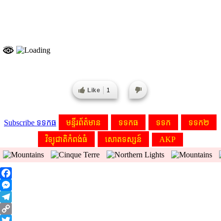
Like
1
Subscribe ទទកធ
មន្ទីរព័ត៌មាន
ទទកធ
ទទក
ទទក២
វិទ្យុជាតិកំពង់ធំ
សោតទស្សន៍
AKP
Facebook
Messenger
Telegram
Copy