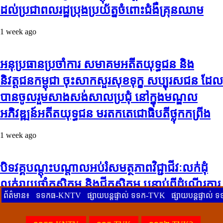
ដល់ប្រជាពលរដ្ឋប្រុងប្រយ័ត្នចំពោះជំងឺគ្រុនឈាម
1 week ago
អនុប្រធានប្រចាំការ សមាគមអតីតយុទ្ធជន និង
និវត្តជនកម្ពុជា ចុះសាកសួរសុខទុក្ខ សប្បុរសជន ដែល
បានចូលរួមសាងសង់សាលប្រជុំ នៅក្នុងមណ្ឌល
អភិវឌ្ឍន៍អតីតយុទ្ធជន មរតកតេជោធិបតីថ្លុកកព្រីង
1 week ago
បិទវគ្គបណ្តុះបណ្តាលអប់រំសមត្ថភាពវិជ្ជាជីវៈលក់ដុំ
លក់រាយថ្នាំកសិកម្ម និងជីកសិកម្ម បន្ទាប់ពីដំណើរការ
ព័ត៌មាន៖
ទទកធ-KNTV
ផ្សាយបន្តផ្ទាល់ ទទក-TVK
ផ្សាយបន្តផ្ទាល
អស់រយៈពេល 3 ថ្ងៃ
1 week ago