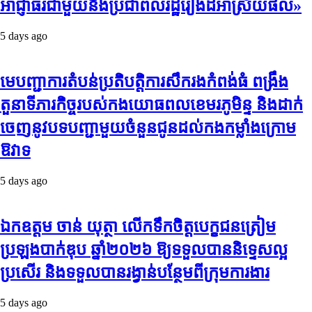
អាជ្ញាធរជាមួយនឹងប្រជាពលរដ្ឋរឿងដីអាស្រ័យផល»
5 days ago
មេបញ្ជាការតំបន់ប្រតិបត្តិការសឹករងកំពង់ធំ ពង្រឹង
តួនាទីភារកិច្ចរបស់កងយោធពលខេមរភូមិន្ទ និងដាក់
ចេញនូវបទបញ្ជាមួយចំនួនជូនដល់កងកម្លាំងក្រោម
ឱវាទ
5 days ago
ឯកឧត្តម ចាន់ យុត្ថា លើកទឹកចិត្តបេក្ខជនត្រៀម
ប្រឡងបាក់ឌុប ឆ្នាំ២០២៦ ឱ្យទទួលបាននិទ្ទេសល្អ
ប្រសើរ និងទទួលបានរង្វាន់បន្ថែមពីក្រុមការងារ
5 days ago