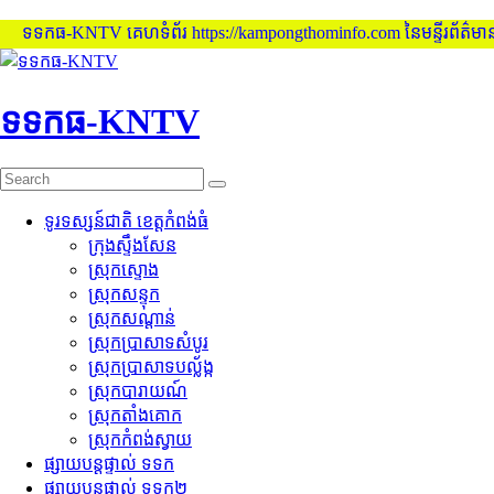
ទកធ-KNTV គេហទំព័រ https://kampongthominfo.com នៃមន្ទីរព័ត៌មាន ខេត្
Skip
to
content
ទទកធ-KNTV
ទូរទស្សន៍ជាតិ ខេត្តកំពង់ធំ
ក្រុងស្ទឹងសែន
ស្រុកស្ទោង
ស្រុកសន្ទុក
ស្រុកសណ្តាន់
ស្រុកប្រាសាទសំបូរ
ស្រុកប្រាសាទបល្ល័ង្ក
ស្រុកបារាយណ៍
ស្រុកតាំងគោក
ស្រុកកំពង់ស្វាយ
ផ្សាយបន្តផ្ទាល់ ទទក
ផ្សាយបន្តផ្ទាល់ ទទក២