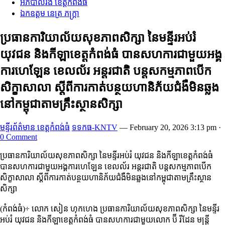
អភិបាលរង ខេត្តកំពង់ធំ
ឯកឧត្តម នេត្រ ភក្ត្រា
ប្រធានការិយាល័យសុខភាពសិក្សា នៃមន្ទីរអប់រំ
យុវជន និងកីឡាខេត្តកំពង់ធំ បានសហការជាមួយអង្គ
ការហេឡែន ខេលល័រ អន្តរជាតិ បន្តសកម្មភាពបើក
សិក្ខាសាលា ស្ដីពីការកាត់បន្ថយហានិភ័យជំងឺមិនឆ្លង
នៅកម្ពុជាតាមគ្រឹះស្ថានសិក្សា
មន្ទីរព័ត៌មាន ខេត្តកំពង់ធំ
ទទកធ-KNTV
—
February 20, 2026 3:13 pm
·
0 Comment
ប្រធានការិយាល័យសុខភាពសិក្សា នៃមន្ទីរអប់រំ យុវជន និងកីឡាខេត្តកំពង់ធំ
បានសហការជាមួយអង្គការហេឡែន ខេលល័រ អន្តរជាតិ បន្តសកម្មភាពបើក
សិក្ខាសាលា ស្ដីពីការកាត់បន្ថយហានិភ័យជំងឺមិនឆ្លងនៅកម្ពុជាតាមគ្រឹះស្ថាន
សិក្សា
(កំពង់ធំ)÷ លោក សៀន ហុកហេង ប្រធានការិយាល័យសុខភាពសិក្សា នៃមន្ទីរ
អប់រំ យុវជន និងកីឡាខេត្តកំពង់ធំ បានសហការជាមួយលោក ប៊ី រីដែន មន្ត្រី