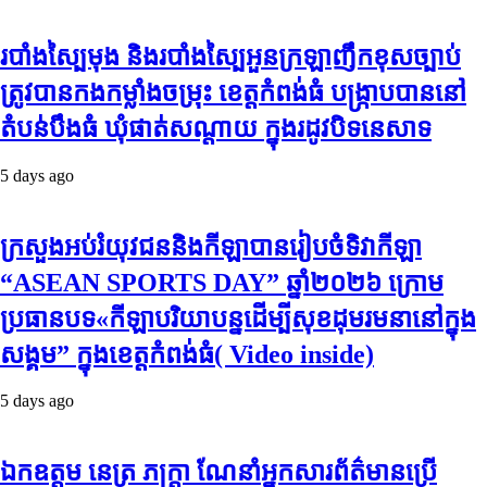
របាំង​ស្បៃ​មុង​ និង​របាំង​ស្បៃ​អួន​ក្រឡា​ញឹក​ខុស​ច្បាប់​
ត្រូវ​បាន​កងកម្លាំង​ចម្រុះ​ ខេត្តកំពង់​ធំ​ បង្ក្រាប​បាន​នៅ​
តំបន់​បឹង​ធំ​ ឃុំ​ផាត់​សណ្តាយ ​ក្នុង​រដូវ​បិទ​នេសាទ
5 days ago
ក្រសួងអប់រំយុវជននិងកីឡាបានរៀបចំទិវាកីឡា
“ASEAN SPORTS DAY” ឆ្នាំ២០២៦ ក្រោម
ប្រធានបទ«កីឡាបរិយាបន្នដើម្បីសុខដុមរមនានៅក្នុង
សង្គម” ក្នុងខេត្តកំពង់ធំ( Video inside)
5 days ago
ឯកឧត្តម នេត្រ ភក្ត្រា ណែនាំអ្នកសារព័ត៌មានប្រើ