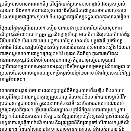
រួមពីគ្រប់សមាសភាពពាក់ព័ន្ធ ដើម្បីកំណត់ប្រភេទអាហារផ្ដល់ផលល្អសម្រាប់
សុខភាព និងអាហារប៉ះពាល់សុខភាព ដើម្បីផលិតបដាប្រភេទអាហារសុខភាព
ដែលសម្រេចជាផ្លូវការឱ្យលក់ និងអនុញ្ញាតឱ្យសិស្សទទួលទានក្នុងសាលារៀន។
ថ្លែងនៅក្នុងកម្មវិធីនេះលោក សៀន ហុកហេង ប្រធានការិយាល័យសុខភាព
សិក្សា ជូនចំពោះលោកគ្រូអ្នកគ្រូ សិស្សានុសិស្ស មាតាបិតា និងគ្រប់ភាគីពាក់ព័ន្ធ
វិស័យអប់រំផងដែរ។ តាមរយៈអង្គការហេឡែន ខេលល័រ អន្តរជាតិ ប្រចាំខេត្ត
កំពង់ធំ ដែលបានរៀបចំឱ្យមានសិក្ខាសាលាដ៏មានសារៈសំខាន់នេះឡើង ដែលជា
ការចូលរួមសហការជាមួយក្រសួងអប់រំ យុវជន និងកីឡា ក្នុងការផលិតនូវ
ធនធានមនុស្សដែលរឹងមាំ(មានសុខភាពល្អ) ក៏ដូចជាចូលរួមជាមួយរាជ
រដ្ឋាភិបាលកម្ពុជាកសាងមូលធនមនុស្ស ដើម្បីចូលរួមសម្រេចចក្ខុវិស័យកម្ពុជា ជា
ប្រទេសដែលមានចំណូលមធ្យមកម្រិតខ្ពស់នៅឆ្នាំ២០៣០ និងជាប្រទេសអភិវឌ្ឍ
នៅឆ្នាំ២០៥០។
លោកបានបន្តទៀតថា នាពេលបច្ចុប្បន្នជំងឺមិនឆ្លងបានកើនឡើង និងឆក់យក
អាយុជីវិតប្រជាជនកម្ពុជាគួរឱ្យព្រួយបារម្ភ ពិសេសជំងឺមហារីកបានសម្លាប់ជីវិត
ប្រជាជនកម្ពុជា០១នាក់ ក្នុងរយៈពេល៤០នាទី នេះបើតាមរបាយការណ៍របស់
ក្រសួងសុខភិបាល។ ឆ្លើយតបនឹងបញ្ហានេះ ក្រៅពីកិច្ចសហការជាមួយអង្គការ
ដៃគូ ការិយាល័យសុខភាពសិក្សាបាន ជំរុញដល់គ្រប់គ្រឹះស្ថានសិក្សាទាំងអស់ធ្វើ
យុទ្ធនាការសុវត្ថិភាពចំណីអាហារ និងត្រូវត្រួតពិនិត្យជាប្រចាំលើការលក់ដូរចំណី
អាហារក្នុង និងក្រៅសាលារៀន ហាមដាច់ខាតការនាំចូល និងលក់អាហារ និង