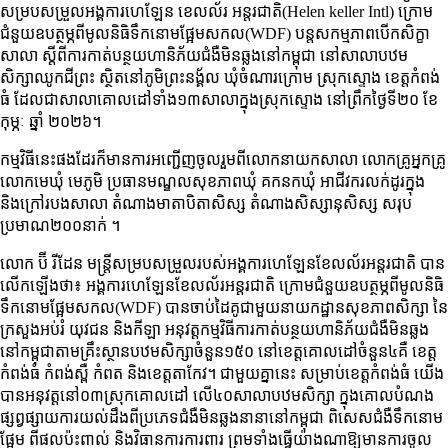
សម្របសម្រួលអង្គការហេឡែន ខេលល័រ អន្តរជាតិ(Helen keller Intl) ក្រោម
ជំនួយឧបត្ថម្ភពីមូលនិធិទឹកនោមផ្អែមសកល(WDF) បន្តសកម្មភាពបើកសិក្ខា
សាលា ស្ដីពីការកាត់បន្ថយហានិភ័យជំងឺមិនឆ្លងនៅកម្ពុជា នៅសាលាបឋម
សិក្សាឈូកជីព្រះ ស្ថិតនៅភូមិព្រះនង្គ័ល ឃុំចំណារក្រោម ស្រុកស្ទោង ខេត្តកំពង់
ធំ ដែលជាសាលាគោលដៅទាំង១៣សាលាក្នុងស្រុកស្ទោង នៅព្រឹកថ្ងៃទី២០ ខែ
កុម្ភៈ ឆ្នាំ ២០២៦។
កម្មវិធីនេះផងដែរក៏មានការអញ្ជើញចូលរួមពីលោកនាយកសាលា លោកគ្រូអ្នកគ្រូ
លោកមេឃុំ មេភូមិ ប្រធានមណ្ឌលសុខភាពឃុំ គកនកឃុំ អាជីវករលក់ដូរក្នុង
និងក្រៅរបងសាលា តំណាងមាតាបិតាសិស្ស តំណាងសិស្សានុសិស្ស សរុប
ប្រមាណ២០០នាក់ ។
លោក ប៊ី រីដែន មន្ត្រីសម្របសម្រួលរបស់អង្គការហេឡែនខែលល័រអន្តរជាតិ បាន
លើកឡើងថា៖ អង្គការហេឡែនខែលល័រអន្តរជាតិ ក្រោមជំនួយឧបត្ថម្ភពីមូលនិធិ
ទឹកនោមផ្អែមសកល(WDF) បានចាប់ដៃគូជាមួយនាយកដ្ឋានសុខភាពសិក្សា នៃ
ក្រសួងអប់រំ យុវជន និងកីឡា អនុវត្តកម្មវិធីការកាត់បន្ថយហានិភ័យជំងឺមិនឆ្លង
នៅកម្ពុជាតាមគ្រឹះស្ថានបឋមសិក្សាចំនួន១៥០ នៅខេត្តគោលដៅចំនួន៤គឺ ខេត្ត
កំពង់ធំ កំពង់ស្ពឺ កំពត និងខេត្តតាកែវ។ ជាមួយគ្នានេះ សម្រាប់ខេត្តកំពង់ធំ យើង
បានអនុវត្តនៅ០៣ស្រុកគោលដៅ លើ៤០សាលាបឋមសិក្សា ក្នុងគោលបំណង
ផ្សព្វផ្សាយការយល់ដឹងពីប្រភេទជំងឺមិនឆ្លងនានានៅកម្ពុជា ពិសេសជំងឺទឹកនោម
ផ្អែម ពីផលប៉ះពាល់ និងវិធានការការពារ ព្រមទាំងធ្វើយ៉ាងណាឱ្យមានការចូល