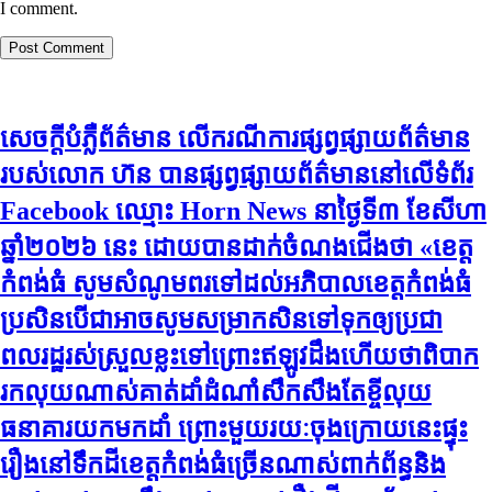
I comment.
សេចក្តីបំភ្លឺព័ត៌មាន លេីករណីការផ្សព្វផ្សាយព័ត៌មាន
របស់លោក ហ៊ន បានផ្សព្វផ្សាយព័ត៌មាននៅលើទំព័រ
Facebook ឈ្មោះ Horn News នាថ្ងៃទី​៣ ខែសីហា
ឆ្នាំ​២០២៦ នេះ ដោយបានដាក់ចំណងជើងថា «ខេត្ត
កំពង់ធំ សូមសំណូមពរទៅដល់អភិបាលខេត្តកំពង់ធំ
ប្រសិនបើជាអាចសូមសម្រាកសិនទៅទុកឲ្យប្រជា
ពលរដ្ឋរស់ស្រួលខ្លះទៅព្រោះឥឡូវដឹងហើយថាពិបាក
រកលុយណាស់គាត់ដាំដំណាំសឹកសឹងតែខ្ចីលុយ
ធនាគារយកមកដាំ ព្រោះមួយរយៈចុងក្រោយនេះផ្ទុះ
រឿងនៅទឹកដីខេត្តកំពង់ធំច្រើនណាស់ពាក់ព័ន្ធនិង