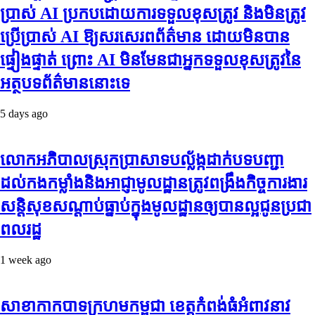
ប្រាស់ AI ប្រកបដោយការទទួលខុសត្រូវ និងមិនត្រូវ
ប្រើប្រាស់ AI ឱ្យសរសេរពព័ត៌មាន ដោយមិនបាន
ផ្ទៀងផ្ទាត់ ព្រោះ AI មិនមែនជាអ្នកទទួលខុសត្រូវនៃ
អត្ថបទព័ត៌មាននោះទេ
5 days ago
លោកអភិបាលស្រុកប្រាសាទបល្ល័ង្កដាក់បទបញ្ជា
ដល់កងកម្លាំងនិងអាជ្ញាមូលដ្ឋានត្រូវពង្រឹងកិច្ចការងារ
សន្តិសុខសណ្ដាប់ធ្នាប់ក្នុងមូលដ្ឋានឲ្យបានល្អជូនប្រជា
ពលរដ្ឋ
1 week ago
សាខាកាកបាទក្រហមកម្ពុជា ខេត្តកំពង់ធំអំពាវនាវ