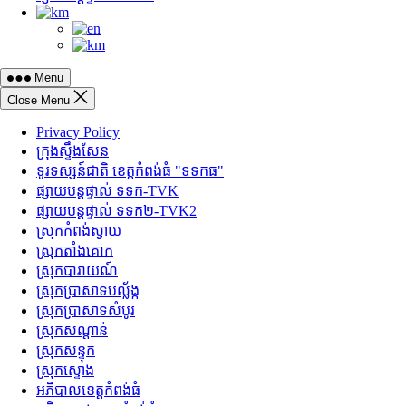
Menu
Close Menu
Privacy Policy
ក្រុងស្ទឹងសែន
ទូរទស្សន៍ជាតិ ខេត្តកំពង់ធំ "ទទកធ"
ផ្សាយបន្តផ្ទាល់ ទទក-TVK
ផ្សាយបន្តផ្ទាល់ ទទក២-TVK2
ស្រុកកំពង់ស្វាយ
ស្រុកតាំងគោក
ស្រុកបារាយណ៍
ស្រុកប្រាសាទបល្ល័ង្ក
ស្រុកប្រាសាទសំបូរ
ស្រុកសណ្តាន់
ស្រុកសន្ទុក
ស្រុកស្ទោង
អភិបាលខេត្តកំពង់ធំ