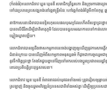
(កំពង់ធំ)៖លោកជំទាវ ឃួន ឃុនឌី សមាជិកព្រឹទ្ធសភា និងក្រុមការងារព្រ
ទៅវេរប្រគេនព្រះសង្ឃគង់នៅវត្តឥន្ទ្រីសំវរ: ហៅវត្តកំពង់ធំថ្ងៃទី៣ខែកុម្ភ:
នាឱកាសនោះជំទាវបានឧទ្ទិសកុសលផលបុណ្យដែលកើតពីសទ្ធាជ្រះថ្លាទាំង
បានពលីជីវិតដើម្បីជាតិមាតុភូមិ ដែលបានទទួលមរណកាលទៅកាន់លោកខាង
ឃ្លៀងឃ្លាតឡើយ។
លោកជំទាវបានឲ្យដឹងថាសកម្មភាពនេះចង់បង្ហាញឲ្យឃើញនូវការសាមគ្គីភាពរវ
ជំនាន់ក្រោយ បានឃើញអំពីសកម្មភាពមនុស្សធម៌ ក៏ដូចជាការចូលរួមជា
នូវទឹកចិត្តជ្រះថ្លា តែងតែជួយគ្នាទៅវិញទៅមករបស់បងប្អូនប្រជាពលរដ្ឋខ
គោរពប្រតិបត្តិព្រះពុទ្ធសាសនា។
លោកជំទាវ ឃួន ឃុនឌី អំពាវនាវដល់យុវជនទាំងអស់ ត្រូវជៀសឲ្យឆ្ងាយអំ
ស្រឡាញ់ និងចូលរួមអភិវឌ្ឍន៍ប្រទេសជាតិទាំងអស់គ្នា ដើម្បីឲ្យប្រទេស