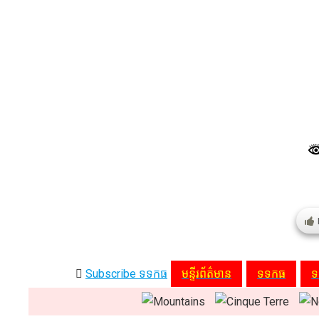
Subscribe ទទកធ
មន្ទីរព័ត៌មាន
ទទកធ
ទ