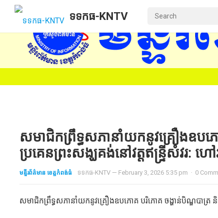
ទទកធ-KNTV
សមាជិកព្រឹទ្ធសភានាំយកនូវគ្រឿងឧបភោគ 
ប្រគេនព្រះសង្ឃគង់នៅវត្តឥន្ទ្រីសំវរ: ហៅវ
មន្ទីរព័ត៌មាន ខេត្តកំពង់ធំ
ទទកធ-KNTV
—
February 3, 2026 5:35 pm
·
0 Comm
សមាជិកព្រឹទ្ធសភានាំយកនូវគ្រឿងឧបភោគ បរិភោគ ចង្ហាន់បិណ្ឌបាត្រ និងបច