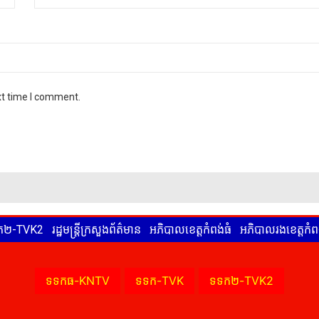
xt time I comment.
ទទក២-TVK2
រដ្ឋមន្ត្រីក្រសួងព័ត៌មាន
អភិបាលខេត្តកំពង់ធំ
អភិបាលរងខេត្តកំពង
ទទកធ-KNTV
ទទក-TVK
ទទក២-TVK2