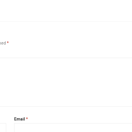
rked
*
Email
*