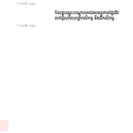
សប្បុរសជន ដែលបានចូល
1 week ago
រួមសាងសង់សាលប្រជុំ នៅក្នុងមណ្ឌល
អភិវឌ្ឍន៍អតីតយុទ្ធជន មរតកតេជោធិបតី
បិទវគ្គបណ្តុះបណ្តាលអប់រំសមត្ថភាពវិជ្ជាជីវៈ
ថ្លុកកព្រីង
លក់ដុំលក់រាយថ្នាំកសិកម្ម និងជីកសិកម្ម
បន្ទាប់ពីដំណើរការអស់រយៈពេល 3 ថ្ងៃ
1 week ago