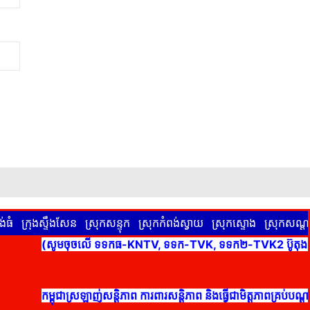
់ធំ
ក្រុងស្ទឹងសែន
ស្រុកសន្ទុក
ស្រុកកំពង់ស្វាយ
ស្រុកស្ទោង
ស្រុកសណ្តា
(សូមចុចលើ ទទកធ-KNTV, ទទក-TVK, ទទក២-TVK2 ប៊ូតុងពណ៌ក្រហមខា
កម្ពុជាស្រឡាញ់សន្តិភាព ការពារសន្តិភាព និងធ្វើជាមិត្តភាពគ្រប់ប