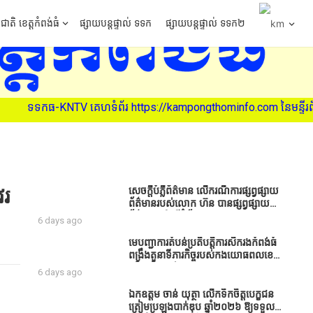
ជាតិ ខេត្តកំពង់ធំ
ផ្សាយបន្តផ្ទាល់ ទទក
ផ្សាយបន្តផ្ទាល់ ទទក២
ទទកធ-KNTV គេហទំព័រ https://kampongthominfo.com នៃមន្ទីរព័ត៌មាន ខ
េរ
សេចក្តីបំភ្លឺព័ត៌មាន លេីករណីការផ្សព្វផ្សាយ
ព័ត៌មានរបស់លោក ហ៊ន បានផ្សព្វផ្សាយ
ព័ត៌មាននៅលើទំព័រ Facebook ឈ្មោះ
6 days ago
Horn News នាថ្ងៃទី​៣ ខែសីហា ឆ្នាំ​
២០២៦ នេះ ដោយបានដាក់ចំណងជើងថា
មេបញ្ជាការតំបន់ប្រតិបត្តិការសឹករងកំពង់ធំ
«ខេត្តកំពង់ធំ សូមសំណូមពរទៅដល់
ពង្រឹងតួនាទីភារកិច្ចរបស់កងយោធពលខេមរ
អភិបាលខេត្តកំពង់ធំប្រសិនបើជាអាចសូម
ភូមិន្ទ និងដាក់ចេញនូវបទបញ្ជាមួយ
6 days ago
សម្រាកសិនទៅទុកឲ្យប្រជាពលរដ្ឋរស់ស្រួល
ចំនួនជូនដល់កងកម្លាំងក្រោមឱវាទ
ខ្លះទៅព្រោះឥឡូវដឹងហើយថាពិបាករកលុយ
ឯកឧត្តម ចាន់ យុត្ថា លើកទឹកចិត្តបេក្ខជន
ណាស់គាត់ដាំដំណាំសឹកសឹងតែខ្ចីលុយ
ត្រៀមប្រឡងបាក់ឌុប ឆ្នាំ២០២៦ ឱ្យទទួល