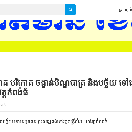
ទូរទស្សន៍
បរិភោគ ចង្ហាន់បិណ្ឌបាត្រ និងបច្ច័យ ទៅវ
ត្តកំពង់ធំ
ent
្ច័យ ទៅវេរប្រគេនព្រះសង្ឃគង់នៅវត្តឥន្ទ្រីសំវរ: ហៅវត្តកំពង់ធំ