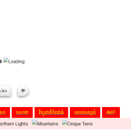
Like
ទក
ទទក២
វិទ្យុជាតិកំពង់ធំ
សោតទស្សន៍
AKP