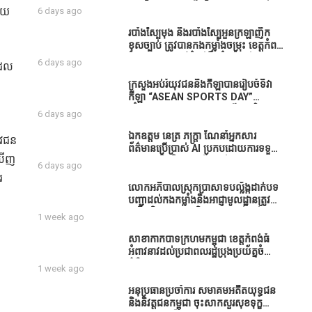
ធនាគារយកមកដាំ ព្រោះមួយរយៈចុងក្រោយ
បាននិទ្ទេសល្អប្រសើរ និងទទួលបានរង្វាន់
ច័យ
6 days ago
នេះផ្ទុះរឿងនៅទឹកដីខេត្តកំពង់ធំច្រើនណាស់
បន្ថែមពីក្រុមការងារ
ពាក់ព័ន្ធនិងអាជ្ញាធរជាមួយនឹងប្រជាពលរដ្ឋ
របាំង​ស្បៃ​មុង​ និង​របាំង​ស្បៃ​អួន​ក្រឡា​ញឹក​
រឿងដីអាស្រ័យផល»
ខុស​ច្បាប់​ ត្រូវ​បាន​កងកម្លាំង​ចម្រុះ​ ខេត្តកំពង់​
ធំ​ បង្ក្រាប​បាន​នៅ​តំបន់​បឹង​ធំ​ ឃុំ​ផាត់​
6 days ago
ដែល
សណ្តាយ ​ក្នុង​រដូវ​បិទ​នេសាទ
ក្រសួងអប់រំយុវជននិងកីឡាបានរៀបចំទិវា
កីឡា “ASEAN SPORTS DAY”
ឆ្នាំ២០២៦ ក្រោមប្រធានបទ«កីឡាបរិយាបន្ន
6 days ago
ដើម្បីសុខដុមរមនានៅក្នុង សង្គម” ក្នុងខេត្ត
កំពង់ធំ( Video inside)
ឯកឧត្តម នេត្រ ភក្ត្រា ណែនាំអ្នកសារ
ុវជន
ព័ត៌មានប្រើប្រាស់ AI ប្រកបដោយការទទួល
យឃើញ
ខុសត្រូវ និងមិនត្រូវប្រើប្រាស់ AI ឱ្យ
6 days ago
សរសេរពព័ត៌មាន ដោយមិនបានផ្ទៀងផ្ទាត់
រ
ព្រោះ AI មិនមែនជាអ្នកទទួលខុសត្រូវនៃ
លោកអភិបាលស្រុកប្រាសាទបល្ល័ង្កដាក់បទ
អត្ថបទព័ត៌មាននោះទេ
បញ្ជាដល់កងកម្លាំងនិងអាជ្ញាមូលដ្ឋានត្រូវ
ពង្រឹងកិច្ចការងារសន្តិសុខសណ្ដាប់ធ្នាប់ក្នុង
1 week ago
មូលដ្ឋានឲ្យបានល្អជូនប្រជាពលរដ្ឋ
សាខាកាកបាទក្រហមកម្ពុជា ខេត្តកំពង់ធំ
អំពាវនាវដល់ប្រជាពលរដ្ឋប្រុងប្រយ័ត្នចំពោះ
ជំងឺគ្រុនឈាម
1 week ago
អនុប្រធានប្រចាំការ សមាគមអតីតយុទ្ធជន
និងនិវត្តជនកម្ពុជា ចុះសាកសួរសុខទុក្ខ