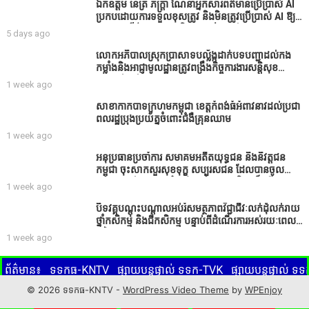
ឯកឧត្តម នេត្រ ភក្ត្រា ណែនាំអ្នកសារព័ត៌មានប្រើប្រាស់ AI
ប្រកបដោយការទទួលខុសត្រូវ និងមិនត្រូវប្រើប្រាស់ AI ឱ្យ
សរសេរពព័ត៌មាន ដោយមិនបានផ្ទៀងផ្ទាត់ ព្រោះ AI
5 days ago
មិនមែនជាអ្នកទទួលខុសត្រូវនៃអត្ថបទព័ត៌មាននោះទេ
លោកអភិបាលស្រុកប្រាសាទបល្ល័ង្កដាក់បទបញ្ជាដល់កង
កម្លាំងនិងអាជ្ញាមូលដ្ឋានត្រូវពង្រឹងកិច្ចការងារសន្តិសុខ
សណ្ដាប់ធ្នាប់ក្នុងមូលដ្ឋានឲ្យបានល្អជូនប្រជាពលរដ្ឋ
1 week ago
សាខាកាកបាទក្រហមកម្ពុជា ខេត្តកំពង់ធំអំពាវនាវដល់ប្រជា
ពលរដ្ឋប្រុងប្រយ័ត្នចំពោះជំងឺគ្រុនឈាម
1 week ago
អនុប្រធានប្រចាំការ សមាគមអតីតយុទ្ធជន និងនិវត្តជន
កម្ពុជា ចុះសាកសួរសុខទុក្ខ សប្បុរសជន ដែលបានចូល
រួមសាងសង់សាលប្រជុំ នៅក្នុងមណ្ឌលអភិវឌ្ឍន៍អតីត
1 week ago
យុទ្ធជន មរតកតេជោធិបតីថ្លុកកព្រីង
បិទវគ្គបណ្តុះបណ្តាលអប់រំសមត្ថភាពវិជ្ជាជីវៈលក់ដុំលក់រាយ
ថ្នាំកសិកម្ម និងជីកសិកម្ម បន្ទាប់ពីដំណើរការអស់រយៈពេល
3 ថ្ងៃ
1 week ago
ព័ត៌មាន៖
ទទកធ-KNTV
ផ្សាយបន្តផ្ទាល់ ទទក-TVK
ផ្សាយបន្តផ្ទាល់ 
ូតុងពណ៌ក្រហមខាងក្រោមនេះ ដើម្បីទស្សនាព័ត៌មានផ្សេងៗ ដែលផ្សាយចេ
© 2026 ទទកធ-KNTV -
WordPress Video Theme
by
WPEnjoy