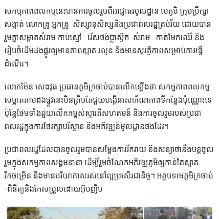
សកម្មភាពពលកម្មនេះមានការចូលរួមពីអាជ្ញាធរមូលដ្ឋាន មេភូមិ ក្រុមប្រឹក្សា
សង្កាត់ លោកគ្រូ អ្នកគ្រូ សិស្សានុសិស្សនិងប្រជាពលរដ្ឋគ្រប់វ័យ ដោយបាន
រួមគ្នាសម្អាតសំរាម កាប់ស្មៅ រើសថង់ប្លាស្ទិក សំរាម កាត់មែកឈើ និង
រៀបចំដើមដងផ្លូវឲ្យមានភាពស្អាត រលូន និងមានសុវត្ថិភាពសម្រាប់ការធ្វើ
ដំណើរ។
លោកម៉ែន សេងវុធ ប្រធានភូមិក្រចាប់បានលើកឡើងថា សកម្មភាពពលកម្ម
សម្អាតតាមដងផ្លូវនេះមិនត្រឹមតែជួយបង្កើនសោភ័ណភាពទីកន្លែងប៉ុណ្ណោះទេ
ប៉ុន្តែថែមទាំងជួយលើកកម្ពស់ស្មារតីសហគមន៍ និងការចូលរួមរបស់ប្រជា
ពលរដ្ឋក្នុងការថែរក្សាបរិស្ថាន និងអភិវឌ្ឍន៍មូលដ្ឋានផងដែរ។
ប្រជាពលរដ្ឋដែលបានចូលរួមបានសម្តែងការរីករាយ និងសន្យាថានឹងបន្តចូល
រួមក្នុងសកម្មភាពសង្គមនានា ដើម្បីរួមចំណែកអភិវឌ្ឍភូមិឲ្យកាន់តែស្អាត
រីកចម្រើន និងមានបរិយាកាសរស់នៅល្អប្រសើរជានិច្ច។ អត្ថបទមេភូមិក្រចាប់
-ពិនិត្យនិងកែសម្រួលដោយអ៊ុមញឹប