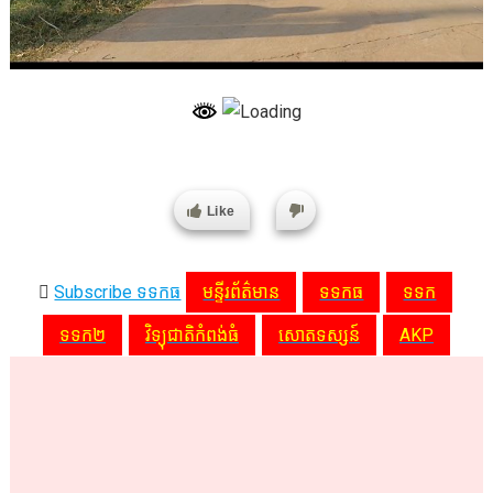
Like
Subscribe ទទកធ
មន្ទីរព័ត៌មាន
ទទកធ
ទទក
ទទក២
វិទ្យុជាតិកំពង់ធំ
សោតទស្សន៍
AKP