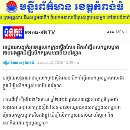
មគ្រួសារ និងសង្គមជាតិ។ កុំយកអនាគតដ៏ស្រស់ថ្លារបស់អ្នក ទៅជាប់ជំពាក់ន
ទទកធ-KNTV
MENU
អាជ្ញាធរសង្កាត់អាចារ្យលាក់ក្រុងស្ទឹងសែន ដឹកនាំធ្វើពលកម្មសម្អាត
តាមដងផ្លូវដើម្បីលើកកម្ពស់អនាម័យបរិស្ថាន
មន្ទីរព័ត៌មាន ខេត្តកំពង់ធំ
January 2, 2026 10:09 am
អាជ្ញាធរសង្កាត់អាចារ្យលាក់ក្រុងស្ទឹងសែន ដឹកនាំធ្វើពលកម្មសម្អាតតាមដង
ផ្លូវដើម្បីលើកកម្ពស់អនាម័យបរិស្ថាន
កាលពីព្រឹកថ្ងៃទី០២ ខែមករា ឆ្នាំ២០២៦ ប្រជាពលរដ្ឋរស់នៅភូមិក្រចាប់
សង្កាត់អាចារ្យលាក់ក្រុងស្ទឹង សែន បានចូលរួមយ៉ាងសកម្មក្នុងសកម្មភាព
ធ្វើពលកម្មសម្អាតដើមដងផ្លូវ ដើម្បីលើកកម្ពស់អនាម័យ បរិស្ថាន និង
សោភ័ណភាពក្នុងមូលដ្ឋាន។