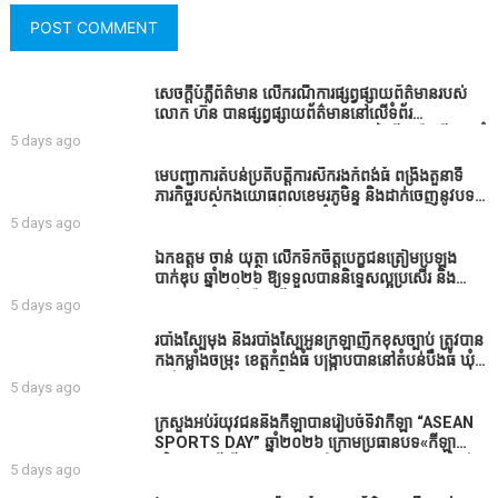
សេចក្តីបំភ្លឺព័ត៌មាន លេីករណីការផ្សព្វផ្សាយព័ត៌មានរបស់
លោក ហ៊ន បានផ្សព្វផ្សាយព័ត៌មាននៅលើទំព័រ
Facebook ឈ្មោះ Horn News នាថ្ងៃទី​៣ ខែសីហា ឆ្នាំ​
5 days ago
២០២៦ នេះ ដោយបានដាក់ចំណងជើងថា «ខេត្តកំពង់ធំ
សូមសំណូមពរទៅដល់អភិបាលខេត្តកំពង់ធំប្រសិនបើជាអាច
មេបញ្ជាការតំបន់ប្រតិបត្តិការសឹករងកំពង់ធំ ពង្រឹងតួនាទី
សូមសម្រាកសិនទៅទុកឲ្យប្រជាពលរដ្ឋរស់ស្រួលខ្លះទៅព្រោះ
ភារកិច្ចរបស់កងយោធពលខេមរភូមិន្ទ និងដាក់ចេញនូវបទ
ឥឡូវដឹងហើយថាពិបាករកលុយណាស់គាត់ដាំដំណាំសឹក
បញ្ជាមួយចំនួនជូនដល់កងកម្លាំងក្រោមឱវាទ
5 days ago
សឹងតែខ្ចីលុយធនាគារយកមកដាំ ព្រោះមួយរយៈចុងក្រោយ
នេះផ្ទុះរឿងនៅទឹកដីខេត្តកំពង់ធំច្រើនណាស់ពាក់ព័ន្ធនិង
ឯកឧត្តម ចាន់ យុត្ថា លើកទឹកចិត្តបេក្ខជនត្រៀមប្រឡង
អាជ្ញាធរជាមួយនឹងប្រជាពលរដ្ឋរឿងដីអាស្រ័យផល»
បាក់ឌុប ឆ្នាំ២០២៦ ឱ្យទទួលបាននិទ្ទេសល្អប្រសើរ និង
ទទួលបានរង្វាន់បន្ថែមពីក្រុមការងារ
5 days ago
របាំង​ស្បៃ​មុង​ និង​របាំង​ស្បៃ​អួន​ក្រឡា​ញឹក​ខុស​ច្បាប់​ ត្រូវ​បាន​
កងកម្លាំង​ចម្រុះ​ ខេត្តកំពង់​ធំ​ បង្ក្រាប​បាន​នៅ​តំបន់​បឹង​ធំ​ ឃុំ​
ផាត់​សណ្តាយ ​ក្នុង​រដូវ​បិទ​នេសាទ
5 days ago
ក្រសួងអប់រំយុវជននិងកីឡាបានរៀបចំទិវាកីឡា “ASEAN
SPORTS DAY” ឆ្នាំ២០២៦ ក្រោមប្រធានបទ«កីឡា
បរិយាបន្នដើម្បីសុខដុមរមនានៅក្នុង សង្គម” ក្នុងខេត្តកំពង់
5 days ago
ធំ( Video inside)