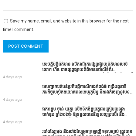
Save my name, email, and website in this browser for the next
time I comment.
សេចក្តីបំភ្លឺព័ត៌មាន លេីករណីការផ្សព្វផ្សាយព័ត៌មានរបស់
លោក ហ៊ន បានផ្សព្វផ្សាយព័ត៌មាននៅលើទំព័រ
Facebook ឈ្មោះ Horn News នាថ្ងៃទី​៣ ខែសីហា ឆ្នាំ​
4 days ago
២០២៦ នេះ ដោយបានដាក់ចំណងជើងថា «ខេត្តកំពង់ធំ
សូមសំណូមពរទៅដល់អភិបាលខេត្តកំពង់ធំប្រសិនបើជាអាច
មេបញ្ជាការតំបន់ប្រតិបត្តិការសឹករងកំពង់ធំ ពង្រឹងតួនាទី
សូមសម្រាកសិនទៅទុកឲ្យប្រជាពលរដ្ឋរស់ស្រួលខ្លះទៅព្រោះ
ភារកិច្ចរបស់កងយោធពលខេមរភូមិន្ទ និងដាក់ចេញនូវបទ
ឥឡូវដឹងហើយថាពិបាករកលុយណាស់គាត់ដាំដំណាំសឹក
បញ្ជាមួយចំនួនជូនដល់កងកម្លាំងក្រោមឱវាទ
4 days ago
សឹងតែខ្ចីលុយធនាគារយកមកដាំ ព្រោះមួយរយៈចុងក្រោយ
នេះផ្ទុះរឿងនៅទឹកដីខេត្តកំពង់ធំច្រើនណាស់ពាក់ព័ន្ធនិង
ឯកឧត្តម ចាន់ យុត្ថា លើកទឹកចិត្តបេក្ខជនត្រៀមប្រឡង
អាជ្ញាធរជាមួយនឹងប្រជាពលរដ្ឋរឿងដីអាស្រ័យផល»
បាក់ឌុប ឆ្នាំ២០២៦ ឱ្យទទួលបាននិទ្ទេសល្អប្រសើរ និង
ទទួលបានរង្វាន់បន្ថែមពីក្រុមការងារ
4 days ago
របាំង​ស្បៃ​មុង​ និង​របាំង​ស្បៃ​អួន​ក្រឡា​ញឹក​ខុស​ច្បាប់​ ត្រូវ​បាន​