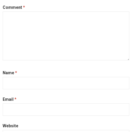
k
e
m
k
Comment
*
r
Name
*
Email
*
Website