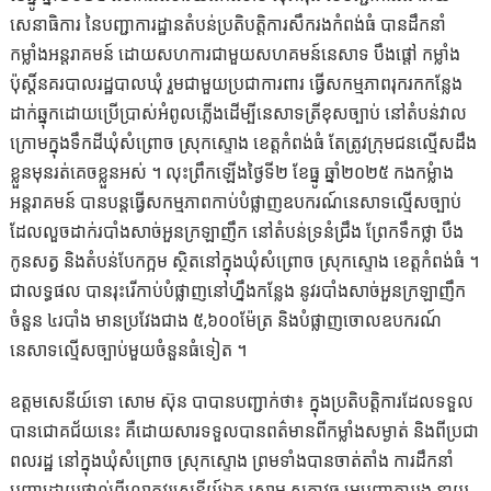
សេនា​ធិការ​ នៃ​បញ្ជាការ​ដ្ឋាន​តំបន់​ប្រតិបត្តិការ​សឹក​រង​កំពង់​ធំ​ បាន​ដឹកនាំ​
កម្លាំង​អន្តរាគមន៍​ ដោយ​សហការ​ជា​មួយ​សហគមន៍នេសាទ​ បឹង​ផ្តៅ​ កម្លាំង​
ប៉ុស្តិ៍នគរបាល​រដ្ឋបាល​ឃុំ​ រួម​ជាមួយ​ប្រជាការ​ពារ​ ធ្វើ​សកម្មភាព​រុករក​កន្លែង​
ដាក់​ឆ្នុក​ដោយ​ប្រើ​ប្រាស់​អំពូល​ភ្លើង​ដេីម្បី​នេសាទ​ត្រី​ខុស​ច្បាប់​ នៅ​តំបន់​វាល​
ក្រោម​ក្នុង​ទឹក​ដី​ឃុំ​សំព្រោច​ ស្រុក​ស្ទោង​ ខេត្ត​កំពង់ធំ​ តែ​ត្រូវ​ក្រុម​ជន​ល្មើស​ដឹង​
ខ្លួន​មុន​រត់​គេច​ខ្លួន​អស់​ ​។ លុះ​ព្រឹក​ឡើង​ថ្ងៃ​ទី​២​ ខែ​ធ្នូ​ ឆ្នាំ​២០២៥​ កងកម្លំាង​
អន្តរាគមន៍​ បានបន្ត​ធ្វើ​សកម្មភាព​កាប់​បំផ្លាញ​ឧបករណ៍​នេសាទ​ល្មើស​ច្បាប់​
ដែល​លួច​ដាក់​របាំង​សាច់​អួន​ក្រឡា​ញឹក​ នៅ​តំបន់​ទ្រនំជ្រឹង​ ព្រែក​ទឹក​ថ្លា​ បឹង​
កូន​សត្វ​ និង​តំបន់​បែក​ក្អម​ ស្ថិតនៅ​ក្នុង​ឃុំ​សំព្រោច​ ស្រុក​ស្ទោង​ ខេត្ត​កំពង់ធំ​ ។
ជាលទ្ធផល​ បាន​រុះរើ​កាប់​បំផ្លាញ​នៅ​ហ្នឹង​កន្លែង​ នូវរបាំង​សាច់​អួន​ក្រឡា​ញឹក​
ចំនួន​ ៤របាំង​ មាន​ប្រវែង​ជាង​ ៥,៦០០​ម៉ែត្រ​ និង​បំផ្លាញ​ចោល​ឧបករណ៍​
នេសាទ​ល្មើស​ច្បាប់​មួយ​ចំនួន​ធំ​ទៀត​ ។
ឧត្ដមសេនីយ៍ទោ សោម​ ស៊ុន​ បាបានបញ្ជាក់ថា៖​ ក្នុង​ប្រតិបត្តិការ​ដែល​ទទួល​
បាន​ជោគជ័យ​នេះ​ គឺ​ដោយ​សារទទួល​បាន​ពត៌មាន​ពី​កម្លាំង​សម្ងាត់​ និង​ពី​ប្រជា
ពលរដ្ឋ​ នៅ​ក្នុង​ឃុំ​សំព្រោច​ ស្រុក​ស្ទោង​ ព្រម​ទាំង​បាន​ចាត់​តាំង​ ការ​ដឹកនាំ​
បញ្ជា​ដោយ​ផ្ទាល់​ពី​លោក​វរសេនីយ៍ឯក​ សោម​ សុភា​វុធ​ មេបញ្ជាការ​រង​ នាយ​