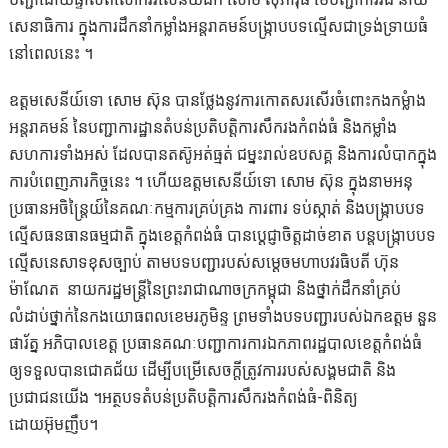
សេនា​ធិការ​ ក្នុង​ការ​ដឹកនាំ​កម្លាំង​អន្តរាគមន៍​បង្រ្កាប​បទ​ល្មើស​ជាទ្រង់ទ្រាយធំ​
នៅពេល​នេះ​ ។
ឧត្តម​សេនីយ៍​ទោ​ សោម​ ស៊ុន​ បាន​ថ្លែង​នូវ​ការ​កោតសរសើរ​ចំពោះ​កងកម្លំាង​
អន្តរាគមន៍​ នៃ​បញ្ជាការ​ដ្ឋាន​តំបន់​ប្រតិបត្តិការ​សឹក​រង​កំពង់​ធំ​ និង​កម្លាំង​
សហការ​ទាំងអស់​ ដែល​បាន​តស៊ូ​អត់​ធ្មត់​ ជម្នះ​រាល់​ឧបសគ្គ​ និង​ការ​លំបាក​ក្នុង​
ការ​បំពេញ​ភារកិច្ច​នេះ​ ។ ហើយ​ឧត្ដមសេនីយ៍​ទោ​ សោម​ ស៊ុន​ ក្នុង​នាម​អនុ
ប្រធាន​អចិន្ដ្រៃយ៍​នៃ​គណៈកម្មការ​គ្រប់គ្រង​ ការ​ពារ ​ទប់ស្កាត់​ និង​បង្ក្រាប​បទ​
ល្មើស​ធនធាន​ធម្មជាតិ​ ក្នុង​ខេត្ត​កំពង់​ធំ​ បាន​ប្តេជ្ញា​ចិត្ត​ដាច់ខាត​ បន្ត​បង្ក្រាប​បទ​
ល្មើស​នេសាទ​ខុស​ច្បាប់​ តាម​បទ​បញ្ជា​របស់​សម្តេច​មហា​បវរ​ធិបតី​ ហ៊ុន ​
ម៉ាណែត ​ នាយ​ករដ្ឋ​មន្ត្រី​នៃ​ព្រះ​រាជាណាចក្រ​កម្ពុជា​ និង​ថ្នាក់​ដឹកនាំ​គ្រប់​
លំដាប់​ថ្នាក់​នៃ​កងយោធពលខេមរភូមិន្ទ​ ព្រម​ទាំង​បទ​បញ្ជា​របស់​ឯកឧត្តម​ នួន​
ផារ័ត្ន​ អភិបាល​ខេត្ត​ ប្រធាន​គណៈ​បញ្ជាការ​ការ​ឯកភាព​រដ្ឋ​បាល​ខេត្ត​កំពង់ធំ​
ឲ្យ​ទទួល​បាន​ជោគជ័យ​ ដេីម្បី​បម្រើ​សេចក្តី​ត្រូវការ​របស់​សង្គម​ជាតិ​ និង​
ប្រជាជន​យើង​ ។អត្ថបទតំបន់ប្រតិបត្តិការសឹករងកំពង់ធំ-ពិនិត្យ
ដោយអ៊ុមញឹប។