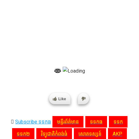
Like
Subscribe ទទកធ
មន្ទីរព័ត៌មាន
ទទកធ
ទទក
ទទក២
វិទ្យុជាតិកំពង់ធំ
សោតទស្សន៍
AKP