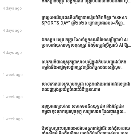
កងកម្លាំង​ចម្រុះ​ ខេត្តកំពង់​ធំ​ បង្ក្រាប​បាន​នៅ​តំបន់​បឹង​ធំ​ ឃុំ​
ផាត់​សណ្តាយ ​ក្នុង​រដូវ​បិទ​នេសាទ
4 days ago
ក្រសួងអប់រំយុវជននិងកីឡាបានរៀបចំទិវាកីឡា “ASEAN
SPORTS DAY” ឆ្នាំ២០២៦ ក្រោមប្រធានបទ«កីឡា
បរិយាបន្នដើម្បីសុខដុមរមនានៅក្នុង សង្គម” ក្នុងខេត្តកំពង់
4 days ago
ធំ( Video inside)
ឯកឧត្តម នេត្រ ភក្ត្រា ណែនាំអ្នកសារព័ត៌មានប្រើប្រាស់ AI
ប្រកបដោយការទទួលខុសត្រូវ និងមិនត្រូវប្រើប្រាស់ AI ឱ្យ
សរសេរពព័ត៌មាន ដោយមិនបានផ្ទៀងផ្ទាត់ ព្រោះ AI
4 days ago
មិនមែនជាអ្នកទទួលខុសត្រូវនៃអត្ថបទព័ត៌មាននោះទេ
លោកអភិបាលស្រុកប្រាសាទបល្ល័ង្កដាក់បទបញ្ជាដល់កង
កម្លាំងនិងអាជ្ញាមូលដ្ឋានត្រូវពង្រឹងកិច្ចការងារសន្តិសុខ
សណ្ដាប់ធ្នាប់ក្នុងមូលដ្ឋានឲ្យបានល្អជូនប្រជាពលរដ្ឋ
1 week ago
សាខាកាកបាទក្រហមកម្ពុជា ខេត្តកំពង់ធំអំពាវនាវដល់ប្រជា
ពលរដ្ឋប្រុងប្រយ័ត្នចំពោះជំងឺគ្រុនឈាម
1 week ago
អនុប្រធានប្រចាំការ សមាគមអតីតយុទ្ធជន និងនិវត្តជន
កម្ពុជា ចុះសាកសួរសុខទុក្ខ សប្បុរសជន ដែលបានចូល
រួមសាងសង់សាលប្រជុំ នៅក្នុងមណ្ឌលអភិវឌ្ឍន៍អតីត
1 week ago
យុទ្ធជន មរតកតេជោធិបតីថ្លុកកព្រីង
បិទវគ្គបណ្តុះបណ្តាលអប់រំសមត្ថភាពវិជ្ជាជីវៈលក់ដុំលក់រាយ
ថ្នាំកសិកម្ម និងជីកសិកម្ម បន្ទាប់ពីដំណើរការអស់រយៈពេល