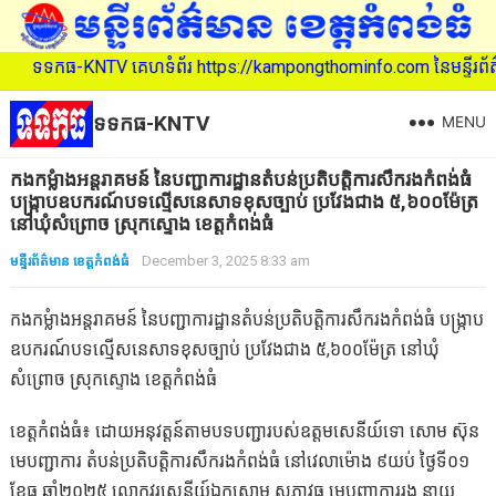
ទទកធ-KNTV គេហទំព័រ https://kampongthominfo.com នៃមន្ទីរព័ត៌មាន ខ
ទទកធ-KNTV
MENU
កងកម្លំាង​អន្តរាគមន៍​ នៃ​បញ្ជាការ​ដ្ឋាន​តំបន់​ប្រតិបត្តិការ​សឹក​រង​កំពង់​ធំ​
បង្ក្រាប​ឧបករណ៍​បទ​ល្មើស​នេសាទ​ខុស​ច្បាប់​ ប្រវែង​ជាង​ ៥,៦០០​ម៉ែត្រ​
នៅ​ឃុំ​សំព្រោច​ ស្រុក​ស្ទោង​ ខេត្ត​កំពង់ធំ
មន្ទីរព័ត៌មាន ខេត្តកំពង់ធំ
December 3, 2025 8:33 am
កងកម្លំាង​អន្តរាគមន៍​ នៃ​បញ្ជាការ​ដ្ឋាន​តំបន់​ប្រតិបត្តិការ​សឹក​រង​កំពង់​ធំ​ បង្ក្រាប​
ឧបករណ៍​បទ​ល្មើស​នេសាទ​ខុស​ច្បាប់​ ប្រវែង​ជាង​ ៥,៦០០​ម៉ែត្រ​ នៅ​ឃុំ​
សំព្រោច​ ស្រុក​ស្ទោង​ ខេត្ត​កំពង់ធំ
ខេត្តកំពង់ធំ៖ ដោយ​អនុវត្ត​ន៍​តាម​បទ​បញ្ជា​របស់​ឧត្តមសេនីយ៍​ទោ​ សោម​ ស៊ុន​
មេបញ្ជាការ​ តំបន់​ប្រតិបត្តិការ​សឹក​រង​កំពង់​ធំ​ នៅ​វេលា​ម៉ោង​ ៩​យប់​ ថ្ងៃ​ទី​០១​
ខែ​ធ្នូ​ ឆ្នាំ​២០២៥​ លោក​វរសេនីយ៍ឯក​សោម​ សុភា​វុធ​ មេបញ្ជាការ​រង​ នាយ​