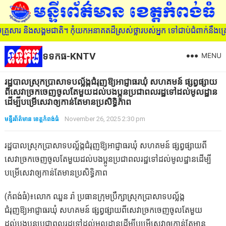
្រួសារ និងសង្គមជាតិ។ កុំយកអនាគតដ៏ស្រស់ថ្លារបស់អ្នក ទៅជាប់ជំពាក់នឹង
ទទកធ-KNTV
MENU
រដ្ឋបាលស្រុកប្រាសាទបល្ល័ង្កជំរុញឱ្យអាជ្ញាធរឃុំ សហគមន៍ ផ្សព្វផ្សាយ
ពីសេវាច្រកចេញចូលតែមួយដល់បងប្អូនប្រជាពលរដ្ឋទៅដល់មូលដ្ឋាន
ដើម្បីបម្រើសេវាឲ្យកាន់តែមានប្រសិទ្ធិភាព
មន្ទីរព័ត៌មាន ខេត្តកំពង់ធំ
November 26, 2025 2:30 pm
រដ្ឋបាលស្រុកប្រាសាទបល្ល័ង្កជំរុញឱ្យអាជ្ញាធរឃុំ សហគមន៍ ផ្សព្វផ្សាយពី
សេវាច្រកចេញចូលតែមួយដល់បងប្អូនប្រជាពលរដ្ឋទៅដល់មូលដ្ឋានដើម្បី
បម្រើសេវាឲ្យកាន់តែមានប្រសិទ្ធិភាព
(កំពង់ធំ)៖លោក ឈួន រ៉ា ប្រធានក្រុមប្រឹក្សាស្រុកប្រាសាទបល្ល័ង្ក
ជំរុញឱ្យអាជ្ញាធរឃុំ សហគមន៍ ផ្សព្វផ្សាយពីសេវាច្រកចេញចូលតែមួយ
ដល់បងប្អូនប្រជាពលរដ្ឋទៅដល់មូលដ្ឋានដើម្បីបម្រើសេវាឲ្យកាន់តែមាន