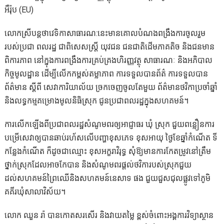
អឺរ៉ុប (EU)
លោកស្រីបន្តថាវេទិកាសាធារណ:នេះមានគោលបំណងពង្រឹងការចូលរួម
របស់ប្រជា ពលរដ្ឋ ជាពិសេសស្ត្រី យុវជន ជនជាតិដើមភាគតិច និងជនមាន
ពិការភាព នៅក្នុងការពង្រឹងការគ្រប់គ្រងហិរញ្ញវត្ថុ សាធារណៈ និងអភិបាល
កិច្ចមូលដ្ឋាន ដើម្បីលើកកម្ពស់តម្លាភាព ការទទួលបានព័ត៌ ការទទួលបាន
ព័ត៌មាន ស្តីពី សេវាការិយាល័យ ច្រកចេញចូលតែមួយ ព័ត៌មានថវិកាប្រចាំឆ្នាំ
និងលទ្ធកម្មគម្រោងមូលនិធិស្រុក ជូនប្រជាពលរដ្ឋក្នុងសហគមន៍។
ការលើកឡើងពីប្រជាពលរដ្ឋសំណូមពរឲ្យអាជ្ញាធរ ឃុំ ស្រុក ជួយពន្លឿនការ
បម្រើសេវាឲ្យបានឆាប់រហ័សលើបញ្ហាខុសភេទ ខុសអាយុ ថ្ងៃខែឆ្នាំកំណើត ទី
កន្លែងកំណើត ក៏ដូចជាឈ្មោះ ខុសអក្ខរាវិរុទ្ធ សុំឱ្យមានការកែតម្រូវនៅត្រឹម
ថ្នាក់ស្រុកដែលអាចកែបាន និងសំណូមពរផ្តល់ថវិការបស់ស្រុកជួយ
ដល់សហគមន៍ព្រៃឈើនិងសហគមន៍នេសាទ ផង ជួយជួសជុលផ្លូវទៅភូមិ
គគីរឃុំសាលាវិស័យ។
លោក ឈួន រ៉ា បានកោតសរសើរ និងវាយតម្លៃ ខ្ពស់ចំពោះអង្គការវិទ្យាស្ថាន