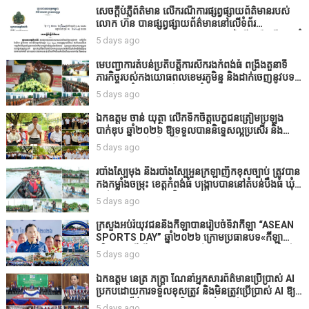
សេចក្តីបំភ្លឺព័ត៌មាន លេីករណីការផ្សព្វផ្សាយព័ត៌មានរបស់
លោក ហ៊ន បានផ្សព្វផ្សាយព័ត៌មាននៅលើទំព័រ
Facebook ឈ្មោះ Horn News នាថ្ងៃទី​៣ ខែសីហា ឆ្នាំ​
5 days ago
២០២៦ នេះ ដោយបានដាក់ចំណងជើងថា «ខេត្តកំពង់ធំ
សូមសំណូមពរទៅដល់អភិបាលខេត្តកំពង់ធំប្រសិនបើជាអាច
មេបញ្ជាការតំបន់ប្រតិបត្តិការសឹករងកំពង់ធំ ពង្រឹងតួនាទី
សូមសម្រាកសិនទៅទុកឲ្យប្រជាពលរដ្ឋរស់ស្រួលខ្លះទៅព្រោះ
ភារកិច្ចរបស់កងយោធពលខេមរភូមិន្ទ និងដាក់ចេញនូវបទ
ឥឡូវដឹងហើយថាពិបាករកលុយណាស់គាត់ដាំដំណាំសឹក
បញ្ជាមួយចំនួនជូនដល់កងកម្លាំងក្រោមឱវាទ
5 days ago
សឹងតែខ្ចីលុយធនាគារយកមកដាំ ព្រោះមួយរយៈចុងក្រោយ
នេះផ្ទុះរឿងនៅទឹកដីខេត្តកំពង់ធំច្រើនណាស់ពាក់ព័ន្ធនិង
ឯកឧត្តម ចាន់ យុត្ថា លើកទឹកចិត្តបេក្ខជនត្រៀមប្រឡង
អាជ្ញាធរជាមួយនឹងប្រជាពលរដ្ឋរឿងដីអាស្រ័យផល»
បាក់ឌុប ឆ្នាំ២០២៦ ឱ្យទទួលបាននិទ្ទេសល្អប្រសើរ និង
ទទួលបានរង្វាន់បន្ថែមពីក្រុមការងារ
5 days ago
របាំង​ស្បៃ​មុង​ និង​របាំង​ស្បៃ​អួន​ក្រឡា​ញឹក​ខុស​ច្បាប់​ ត្រូវ​បាន​
កងកម្លាំង​ចម្រុះ​ ខេត្តកំពង់​ធំ​ បង្ក្រាប​បាន​នៅ​តំបន់​បឹង​ធំ​ ឃុំ​
ផាត់​សណ្តាយ ​ក្នុង​រដូវ​បិទ​នេសាទ
5 days ago
ក្រសួងអប់រំយុវជននិងកីឡាបានរៀបចំទិវាកីឡា “ASEAN
SPORTS DAY” ឆ្នាំ២០២៦ ក្រោមប្រធានបទ«កីឡា
បរិយាបន្នដើម្បីសុខដុមរមនានៅក្នុង សង្គម” ក្នុងខេត្តកំពង់
5 days ago
ធំ( Video inside)
ឯកឧត្តម នេត្រ ភក្ត្រា ណែនាំអ្នកសារព័ត៌មានប្រើប្រាស់ AI
ប្រកបដោយការទទួលខុសត្រូវ និងមិនត្រូវប្រើប្រាស់ AI ឱ្យ
សរសេរពព័ត៌មាន ដោយមិនបានផ្ទៀងផ្ទាត់ ព្រោះ AI
5 days ago