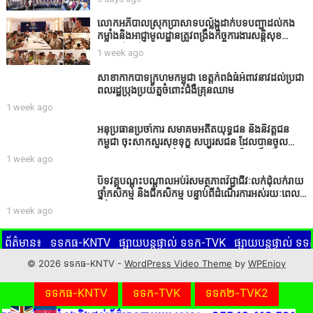
មិនមែនជាអ្នកទទួលខុសត្រូវនៃអត្ថបទព័ត៌មាននោះទេ
លោកអភិបាលស្រុកប្រាសាទបល្ល័ង្កដាក់បទបញ្ជាដល់កង
កម្លាំងនិងអាជ្ញាមូលដ្ឋានត្រូវពង្រឹងកិច្ចការងារសន្តិសុខ
សណ្ដាប់ធ្នាប់ក្នុងមូលដ្ឋានឲ្យបានល្អជូនប្រជាពលរដ្ឋ
1 week ago
សាខាកាកបាទក្រហមកម្ពុជា ខេត្តកំពង់ធំអំពាវនាវដល់ប្រជា
ពលរដ្ឋប្រុងប្រយ័ត្នចំពោះជំងឺគ្រុនឈាម
1 week ago
អនុប្រធានប្រចាំការ សមាគមអតីតយុទ្ធជន និងនិវត្តជន
កម្ពុជា ចុះសាកសួរសុខទុក្ខ សប្បុរសជន ដែលបានចូល
រួមសាងសង់សាលប្រជុំ នៅក្នុងមណ្ឌលអភិវឌ្ឍន៍អតីត
1 week ago
យុទ្ធជន មរតកតេជោធិបតីថ្លុកកព្រីង
បិទវគ្គបណ្តុះបណ្តាលអប់រំសមត្ថភាពវិជ្ជាជីវៈលក់ដុំលក់រាយ
ថ្នាំកសិកម្ម និងជីកសិកម្ម បន្ទាប់ពីដំណើរការអស់រយៈពេល
3 ថ្ងៃ
1 week ago
ព័ត៌មាន៖
ទទកធ-KNTV
ផ្សាយបន្តផ្ទាល់ ទទក-TVK
ផ្សាយបន្តផ្ទាល់ 
 ប៊ូតុងពណ៌ក្រហមខាងក្រោមនេះ ដើម្បីទស្សនាព័ត៌មានផ្សេងៗ ដែលផ្សា
© 2026 ទទកធ-KNTV -
WordPress Video Theme
by
WPEnjoy
KNTV
ទទកធ-KNTV
ទទក-TVK
ទទក២-TVK2