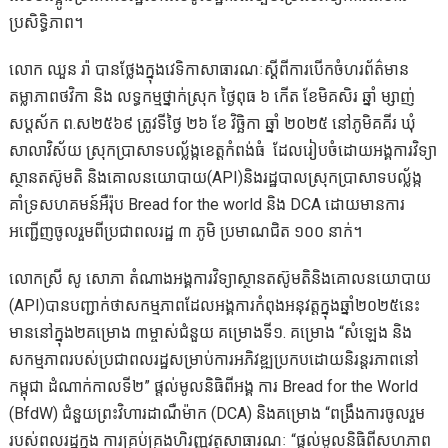
ប្រសិទ្ធិភាព។
លោក ឈួន រ៉ា បានថ្លែងក្នុងវេទិកាសាធារណៈស្ដីពីការបើកចំហរព័ត៌មាន
តម្លាភាពថវិកា និង លទ្ធកម្មថ្នាក់ស្រុក ថ្ងៃពុធ ៦ កើត ខែមិគសិរ ឆ្នាំ ម្សាញ់
សប្តស័ក ព.ស២៥៦៩ ត្រូវទីថ្ងៃ ២៦ ខែ វិច្ឆិកា ឆ្នាំ ២០២៥ នៅភូមិគគីរ ឃុំ
សាលាវិស័យ ស្រុកប្រាសាទបល្ល័ង្កខេត្តកំពង់ធំ ដែលរៀបចំដោយអង្គការវិទ្យា
ស្ថានតស៊ូមតិ និងគោលនយោបាយ(API)និងរដ្ឋបាលស្រុកប្រាសាទបល្ល័ង្ក
គាំទ្រសហគមន៍អឺរ៉ុប Bread for the world និង DCA ដោយមានការ
អញ្ជើញចូលរួមពីប្រជាពលរដ្ឋ ៣ ភូមិ ប្រមាណជិត ១០០ នាក់។
លោកស្រី សូ សោភា តំណាងអង្គការវិទ្យាស្ថានតស៊ូមតិនិងគោលនយោបាយ
(API)បានបញ្ជាក់ថាសកម្មភាពដែលអង្គការកំពុងអនុវត្តក្នុងឆ្នាំ២០២៥នេះ
មាននៅក្នុង២គម្រោង ៣ម្ចាស់ជំនួយ គម្រោងទី១. គម្រោង “សំឡេង និង
សកម្មភាពរបស់ប្រជាពលរដ្ឋសម្រាប់ការអភិវឌ្ឍប្រកបដោយនិរន្តរភាពនៅ
កម្ពុជា ដំណាក់កាលទី២” ផ្តល់មូលនិធិពីអង្គ ការ Bread for the World
(BfdW) ជំនួយព្រះវិហារដាណឺម៉ាក (DCA) និងគម្រោង “ពង្រឹងការចូលរួម
របស់ពលរដ្ឋក្នុង ការគ្រប់គ្រងហិរញ្ញវត្ថុសាធារណៈ “ផ្តល់មូលនិធិពីសហភាព