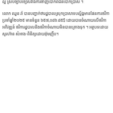
ល្អ ស្របច្បាប់ចៀសវាងការចាញ់បោកពីជនបោកប្រាស់ ។
លោក ឈួន រ៉ា បានបញ្ជាក់ថារដ្ឋបាលស្រុកប្រាសាទបល្ល័ង្កមានផែនការថវិកា
ប្រចាំឆ្នាំ២០២៥ មានចំនួន ៦៥៧,០៨៦.៨៥$ ដោយបានចំណាយលើថវិកា
អភិវឌ្ឍន៍ ថវិការដ្ឋបាលនិងថវិកាចំណាយមិនបានគ្រោងទុក ។ អត្ថបទដោយ
សូរហ៊ាន សំអាង-ពិនិត្យដោយអ៊ុមញឹប។