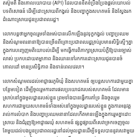
តស៊ូមតិ និងគោលយោបាយ (API) ដែលបានខិតខំប្រឹងប្រែងផ្តល់យោបល់
បទពិសោធន៍ ដើម្បីដោះស្រាយពីកង្វល់ និងបញ្ហាក្នុងសហគមន៍ និងស្វែងរក
ដំណោះស្រាយជូនប្រជាពលរដ្ឋ។
លោកបន្តថាអ្នកចូលរួមទាំងអស់បានលើកឡើងនូវទុក្ខកង្វល់ បញ្ហាប្រឈម
និងសំណូមពរនានាឱ្យបានច្រើនពីព្រោះប្រជាពលរដ្ឋគ្រប់រូបមានសិទ្ធិស្មើៗគ្នា
ក្នុងការបញ្ចេញមតិយោបល់ដើម្បី មកធ្វើការពិភាក្សាស្រាយបំភ្លឺឱ្យបានច្បាស់
លាស់ ប្រកបដោយតម្លាភាព និងឈានទៅរកការដោះស្រាយជូនបានចំ
គោលដៅ មានប្រសិទ្ធិភាព និងទាន់ពេលវេលា។
លោកសំណូមពរដល់អាជ្ញាធរភូមិឃុំ និងសហគមន៍ ឲ្យបន្តសហការជាមួយគ្នា
បន្ថែមទៀត ដើម្បីចូលរួមការពារផលប្រយោជគរបស់សហគមន៍ ដែលមាន
ស្រាប់នៅក្នុងមូលដ្ឋានរបស់ខ្លួន ព្រមទាំងបានធ្វើការគាំទ្រ និងចូលរួម
សហការជាមួយសហគមន៍ទាំងអស់នៅក្នុងមូលដ្ឋានរបស់ខ្លួន ក្នុងការអនុវត្ត
រាល់ការលំបាក និងបញ្ហាប្រឈមនានាដែលកើតមានឡើងក្នុងការរួមគ្នាដោះ
ស្រាយ និងជំរុញឱ្យអាជ្ញាធរឃុំ សហគមន៍ ផ្សព្វផ្សាយពីសេវាច្រកចេញចូល
តែមួយដល់បងប្អូនប្រជាពលរដ្ឋនៅដល់មូលដ្ឋានដើម្បីទទួលបាននូវសេវាមួយ