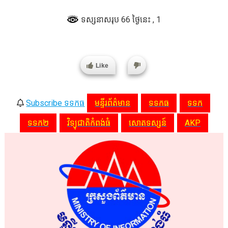
ទស្សនាសរុប 66 ថ្ងៃនេះ
, 1
Like
Subscribe ទទកធ
មន្ទីរព័ត៌មាន
ទទកធ
ទទក
ទទក២
វិទ្យុជាតិកំពង់ធំ
សោតទស្សន៍
AKP