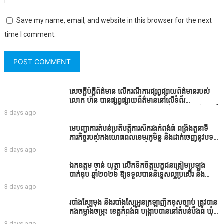
Save my name, email, and website in this browser for the next
time I comment.
សេចក្តីបំភ្លឺព័ត៌មាន លេីករណីការផ្សព្វផ្សាយព័ត៌មានរបស់
លោក ហ៊ន បានផ្សព្វផ្សាយព័ត៌មាននៅលើទំព័រ
Facebook ឈ្មោះ Horn News នាថ្ងៃទី​៣ ខែសីហា ឆ្នាំ​
3 days ago
២០២៦ នេះ ដោយបានដាក់ចំណងជើងថា «ខេត្តកំពង់ធំ
សូមសំណូមពរទៅដល់អភិបាលខេត្តកំពង់ធំប្រសិនបើជាអាច
មេបញ្ជាការតំបន់ប្រតិបត្តិការសឹករងកំពង់ធំ ពង្រឹងតួនាទី
សូមសម្រាកសិនទៅទុកឲ្យប្រជាពលរដ្ឋរស់ស្រួលខ្លះទៅព្រោះ
ភារកិច្ចរបស់កងយោធពលខេមរភូមិន្ទ និងដាក់ចេញនូវបទ
ឥឡូវដឹងហើយថាពិបាករកលុយណាស់គាត់ដាំដំណាំសឹក
បញ្ជាមួយចំនួនជូនដល់កងកម្លាំងក្រោមឱវាទ
3 days ago
សឹងតែខ្ចីលុយធនាគារយកមកដាំ ព្រោះមួយរយៈចុងក្រោយ
នេះផ្ទុះរឿងនៅទឹកដីខេត្តកំពង់ធំច្រើនណាស់ពាក់ព័ន្ធនិង
ឯកឧត្តម ចាន់ យុត្ថា លើកទឹកចិត្តបេក្ខជនត្រៀមប្រឡង
អាជ្ញាធរជាមួយនឹងប្រជាពលរដ្ឋរឿងដីអាស្រ័យផល»
បាក់ឌុប ឆ្នាំ២០២៦ ឱ្យទទួលបាននិទ្ទេសល្អប្រសើរ និង
ទទួលបានរង្វាន់បន្ថែមពីក្រុមការងារ
3 days ago
របាំង​ស្បៃ​មុង​ និង​របាំង​ស្បៃ​អួន​ក្រឡា​ញឹក​ខុស​ច្បាប់​ ត្រូវ​បាន​
កងកម្លាំង​ចម្រុះ​ ខេត្តកំពង់​ធំ​ បង្ក្រាប​បាន​នៅ​តំបន់​បឹង​ធំ​ ឃុំ​
ផាត់​សណ្តាយ ​ក្នុង​រដូវ​បិទ​នេសាទ
3 days ago