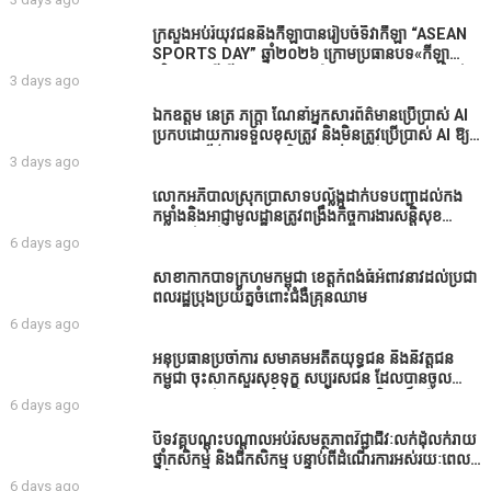
ក្រសួងអប់រំយុវជននិងកីឡាបានរៀបចំទិវាកីឡា “ASEAN
SPORTS DAY” ឆ្នាំ២០២៦ ក្រោមប្រធានបទ«កីឡា
បរិយាបន្នដើម្បីសុខដុមរមនានៅក្នុង សង្គម” ក្នុងខេត្តកំពង់
3 days ago
ធំ( Video inside)
ឯកឧត្តម នេត្រ ភក្ត្រា ណែនាំអ្នកសារព័ត៌មានប្រើប្រាស់ AI
ប្រកបដោយការទទួលខុសត្រូវ និងមិនត្រូវប្រើប្រាស់ AI ឱ្យ
សរសេរពព័ត៌មាន ដោយមិនបានផ្ទៀងផ្ទាត់ ព្រោះ AI
3 days ago
មិនមែនជាអ្នកទទួលខុសត្រូវនៃអត្ថបទព័ត៌មាននោះទេ
លោកអភិបាលស្រុកប្រាសាទបល្ល័ង្កដាក់បទបញ្ជាដល់កង
កម្លាំងនិងអាជ្ញាមូលដ្ឋានត្រូវពង្រឹងកិច្ចការងារសន្តិសុខ
សណ្ដាប់ធ្នាប់ក្នុងមូលដ្ឋានឲ្យបានល្អជូនប្រជាពលរដ្ឋ
6 days ago
សាខាកាកបាទក្រហមកម្ពុជា ខេត្តកំពង់ធំអំពាវនាវដល់ប្រជា
ពលរដ្ឋប្រុងប្រយ័ត្នចំពោះជំងឺគ្រុនឈាម
6 days ago
អនុប្រធានប្រចាំការ សមាគមអតីតយុទ្ធជន និងនិវត្តជន
កម្ពុជា ចុះសាកសួរសុខទុក្ខ សប្បុរសជន ដែលបានចូល
រួមសាងសង់សាលប្រជុំ នៅក្នុងមណ្ឌលអភិវឌ្ឍន៍អតីត
6 days ago
យុទ្ធជន មរតកតេជោធិបតីថ្លុកកព្រីង
បិទវគ្គបណ្តុះបណ្តាលអប់រំសមត្ថភាពវិជ្ជាជីវៈលក់ដុំលក់រាយ
ថ្នាំកសិកម្ម និងជីកសិកម្ម បន្ទាប់ពីដំណើរការអស់រយៈពេល
3 ថ្ងៃ
6 days ago