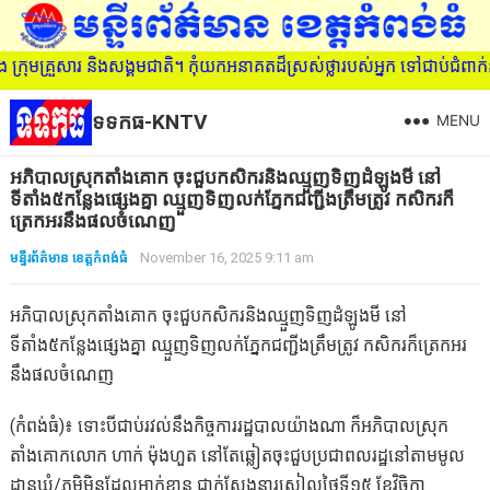
្រុមគ្រួសារ និងសង្គមជាតិ។ កុំយកអនាគតដ៏ស្រស់ថ្លារបស់អ្នក ទៅជាប់ជំព
ទទកធ-KNTV
MENU
អភិបាលស្រុកតាំងគោក ចុះជួបកសិករនិងឈ្មួញទិញដំឡូងមី នៅ
ទីតាំង៥កន្លែងផ្សេងគ្នា ឈ្មួញទិញលក់ភ្នែកជញ្ជីងត្រឹមត្រូវ កសិករក៏
ត្រេកអរនឹងផលចំណេញ
មន្ទីរព័ត៌មាន ខេត្តកំពង់ធំ
November 16, 2025 9:11 am
អភិបាលស្រុកតាំងគោក ចុះជួបកសិករនិងឈ្មួញទិញដំឡូងមី នៅ
ទីតាំង៥កន្លែងផ្សេងគ្នា ឈ្មួញទិញលក់ភ្នែកជញ្ជីងត្រឹមត្រូវ កសិករក៏ត្រេកអរ
នឹងផលចំណេញ
(កំពង់ធំ)៖ ទោះបីជាប់រវល់នឹងកិច្ចការរដ្ឋបាលយ៉ាងណា ក៏អភិបាលស្រុក
តាំងគោកលោក ហាក់ ម៉ុងហួត នៅតែឆ្លៀតចុះជួបប្រជាពលរដ្ឋនៅតាមមូល
ដ្ឋានឃុំ/ភូមិមិនដែលអាក់ខាន ជាក់ស្ដែងនារសៀលថ្ងៃទី១៥ ខែវិច្ឆិកា