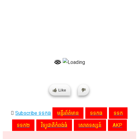
Like
Subscribe ទទកធ
មន្ទីរព័ត៌មាន
ទទកធ
ទទក
ទទក២
វិទ្យុជាតិកំពង់ធំ
សោតទស្សន៍
AKP