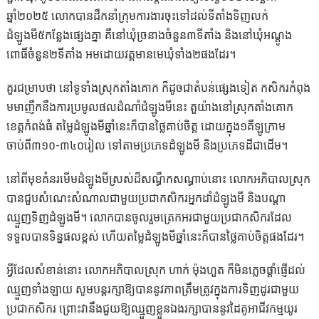
ឆ្នាំ២០២៥ លោកបានដឹកនាំក្រុមការងារចុះទៅដល់ទីតាំងទិញលក់
ដំឡូងមី៥កន្លែងផ្សេងគ្នា គឺនៅឃុំច្រនាងចំនួន៣ទីតាំង និងនៅឃុំអណ្ដូង
ពោធិ៍ចំនួន២ទីតាំង អមដោយវត្តមានមេឃុំទាំង២ផងដែរ។
គួរជម្រាបថា នៅទូទាំងស្រុកតាំងគោក ក៏ដូចជាតំបន់ផ្សេងទៀត កសិករកំពុង
មមាញឹកនឹងការប្រមូលផលដំណាំដំឡូងមីនេះ តួយ៉ាងនៅស្រុកតាំងគោក
ខេត្តកំពង់ធំ តម្លៃដំឡូងមីឆ្នាំនេះក៏បានថ្លៃគាប់ចិត្ត ដោយក្នុង១គីឡូក្រាម
ចាប់ពី៣១០-៣៤០រៀល ទៅតាមប្រភេទដំឡូងមី និងប្រភេទដីជាដើម។
នៅពីមុខគំនរមើមដំឡូងមីស្រស់ដ៏សណ្ធឹកសណ្ធាប់នោះ លោកអភិបាលស្រុក
បានជួបសំណេះសំណាលជាមួយប្រជាកសិករអ្នកដាំដំឡូងមី និងបណ្ដា
ឈ្មួញទិញដំឡូងមី។ លោកបានចូលរួមត្រេកអរជាមួយប្រជាកសិករដែល
ទទួលបានទិន្នផលខ្ពស់ ហើយតម្លៃដំឡូងមីឆ្នាំនេះក៏បានថ្លៃគាប់ចិត្តផងដែរ។
អ្វីដែលសំខាន់នោះ លោកអភិបាលស្រុក ហាក់ ម៉ុងហួត ក៏មិនភ្លេចផ្ដាំផ្ញើដល់
ឈ្មួញទាំងឡាយ សូមបន្តរក្សាឱ្យបាននូវភាពត្រឹមត្រូវក្នុងការទិញដូរជាមួយ
ប្រជាកសិករ ព្រោះវានឹងជួយឱ្យឈ្មួញខ្លួនឯងរក្សាបាននូវដៃគូអាជីវកម្មយូរ