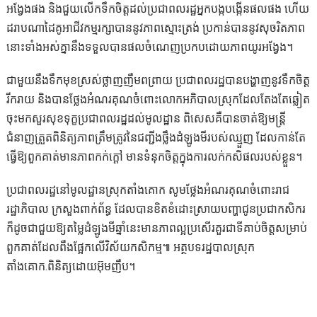
អង្វែងផង និងជួយលើកទឹកចិត្តដល់ប្រជាពលរដ្ឋអ្នកបង្កបង្កើនផលផង ហើយ
ដរាបណាដៃគូអាជីវកម្មរក្សាបាននូវភាពស្មោះត្រង់ ប្រកាន់បាននូវសុចរិតភាព
នោះទាំងអស់គ្នានឹងទទួលបានផលចំណេញប្រកបដោយភាពយូរអង្វែង។
ជាមួយនឹងទឹកមុខស្រស់ថ្លាញញឹមពព្រាយ ប្រជាពលរដ្ឋបានបង្ហាញនូវទឹកចិត្ត
រីករាយ និងបានថ្លែងអំណរគុណចំពោះលោកអភិបាលស្រុកដែលតែងតែឆ្លៀត
ចុះមកសួរសុខទុក្ខប្រជាពលរដ្ឋដល់មូលដ្ឋាន ពិសេសគឺបានចាត់ឱ្យមន្ត្រី
ជំនាញត្រួតពិនិត្យភាពត្រឹមត្រូវនៃជញ្ជីងថ្លឹងដំឡូងមីរបស់ឈ្មួញ ដែលកាន់តែ
ធ្វើឱ្យពួកគាត់មានភាពកក់ក្ដៅ មានទំនុកចិត្តក្នុងការលក់កសិផលរបស់ខ្លួន។
ប្រជាពលរដ្ឋនៅមូលដ្ឋានស្រុកតាំងគោក សូមថ្លែងអំណរគុណចំពោះរាជ
រដ្ឋាភិបាល ក្រសួងពាក់ព័ន្ធ ដែលបានខិតខំដោះស្រាយបញ្ហាជូនប្រជាកសិករ
ក៏ដូចជាជួយឱ្យតម្លៃដំឡូងមីឆ្នាំនេះមានភាពល្អប្រសើរគួរជាទីគាប់ចិត្តសម្រាប់
ពួកគាត់ដែលពឹងផ្អែកលើវិស័យកសិកម្ម៕ អត្ថបទរដ្ឋបាលស្រុក
តាំងគោក.ពិនិត្យដោយអ៊ុមញឹប។