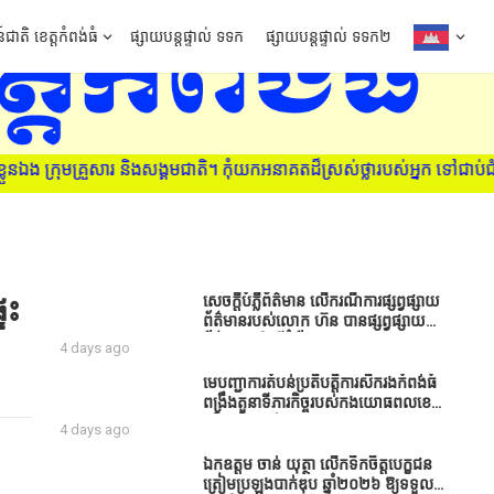
៍ជាតិ ខេត្តកំពង់ធំ
ផ្សាយបន្តផ្ទាល់ ទទក
ផ្សាយបន្តផ្ទាល់ ទទក២
 ក្រុមគ្រួសារ និងសង្គមជាតិ។ កុំយកអនាគតដ៏ស្រស់ថ្លារបស់អ្នក ទៅជាប់ជំ
ទះ
សេចក្តីបំភ្លឺព័ត៌មាន លេីករណីការផ្សព្វផ្សាយ
ព័ត៌មានរបស់លោក ហ៊ន បានផ្សព្វផ្សាយ
ព័ត៌មាននៅលើទំព័រ Facebook ឈ្មោះ
4 days ago
Horn News នាថ្ងៃទី​៣ ខែសីហា ឆ្នាំ​
២០២៦ នេះ ដោយបានដាក់ចំណងជើងថា
មេបញ្ជាការតំបន់ប្រតិបត្តិការសឹករងកំពង់ធំ
«ខេត្តកំពង់ធំ សូមសំណូមពរទៅដល់
ពង្រឹងតួនាទីភារកិច្ចរបស់កងយោធពលខេមរ
អភិបាលខេត្តកំពង់ធំប្រសិនបើជាអាចសូម
ភូមិន្ទ និងដាក់ចេញនូវបទបញ្ជាមួយ
4 days ago
សម្រាកសិនទៅទុកឲ្យប្រជាពលរដ្ឋរស់ស្រួល
ចំនួនជូនដល់កងកម្លាំងក្រោមឱវាទ
ខ្លះទៅព្រោះឥឡូវដឹងហើយថាពិបាករកលុយ
ឯកឧត្តម ចាន់ យុត្ថា លើកទឹកចិត្តបេក្ខជន
ណាស់គាត់ដាំដំណាំសឹកសឹងតែខ្ចីលុយ
ត្រៀមប្រឡងបាក់ឌុប ឆ្នាំ២០២៦ ឱ្យទទួល