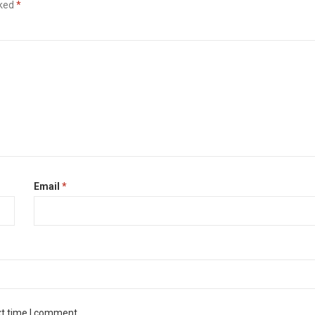
rked
*
Email
*
xt time I comment.