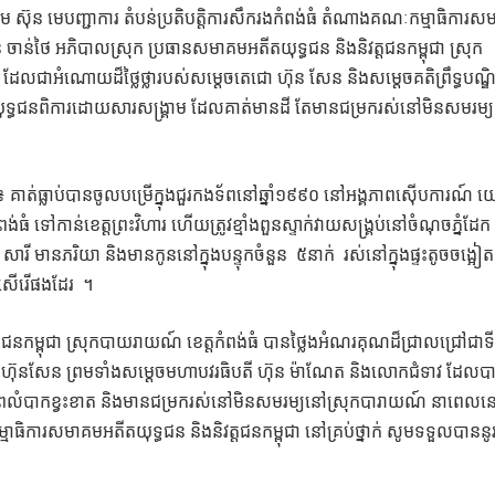
 សោម ស៊ុន មេបញ្ជាការ តំបន់ប្រតិបត្តិការសឹករងកំពង់ធំ តំណាងគណៈកម្មាធិការ
ចាន់ថៃ អភិបាលស្រុក ប្រធានសមាគមអតីតយុទ្ធជន និងនិវត្តជនកម្ពុជា ស្រុក
 ដែលជាអំណោយដ៏ថ្លៃថ្លារបស់សម្ដេចតេជោ ហ៊ុន សែន និងសម្ដេចគតិព្រឹទ្ធបណ្ឌិ
នអតីតយុទ្ធជនពិការដោយសារសង្គ្រាម ដែលគាត់មានដី តែមានជម្រករស់នៅមិនសមរម្
៖ គាត់ធ្លាប់បានចូលបម្រើក្នុងជួរកងទ័ពនៅឆ្នាំ១៩៩០ នៅអង្គភាពស៊ើបការណ៍ 
ពង់ធំ ទៅកាន់​ខេត្តព្រះវិហារ ហេីយ​ត្រូវខ្មាំងពួនស្ទាក់វាយសង្រ្គប់នៅចំណុចភ្នំដែក
ារី​ មានភរិយា និងមានកូននៅក្នុងបន្ទុកចំនួន ៥នាក់ រស់នៅក្នុងផ្ទះតូចចង្អៀត
សេីរេីផងដែរ ។
នកម្ពុជា ស្រុកបាយរាយណ៍ ខេត្តកំពង់ធំ បានថ្លៃងអំណរគុណដ៏ជ្រាលជ្រៅជាទ
រ៉ានី ហ៊ុនសែន ព្រមទាំងសម្ដេចមហាបវរធិបតី ហ៊ុន ម៉ាណែត និងលោកជំទាវ ដែលប
នជីវភាពលំបាកខ្វះខាត និងមានជម្រករស់នៅមិនសមរម្យនៅស្រុកបារាយណ៍ នាពេលន
ាធិការសមាគមអតីតយុទ្ធជន និងនិវត្តជនកម្ពុជា នៅគ្រប់ថ្នាក់ សូមទទួលបាននូ