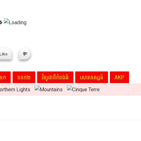
Like
ទក
ទទក២
វិទ្យុជាតិកំពង់ធំ
សោតទស្សន៍
AKP