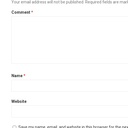
Your email address will not be published.
Required fields are ma
o
n
r
i
e
o
g
a
n
r
Comment
*
k
e
m
k
r
Name
*
Website
Save my name, email, and website in this browser for the ne