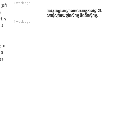
សប្បុរសជន ដែលបានចូល
1 week ago
ប្រក់
រួមសាងសង់សាលប្រជុំ នៅក្នុងមណ្ឌល
អភិវឌ្ឍន៍អតីតយុទ្ធជន មរតកតេជោធិបតី
បិទវគ្គបណ្តុះបណ្តាលអប់រំសមត្ថភាពវិជ្ជាជីវៈ
រ
ថ្លុកកព្រីង
លក់ដុំលក់រាយថ្នាំកសិកម្ម និងជីកសិកម្ម
យៈឯក
បន្ទាប់ពីដំណើរការអស់រយៈពេល 3 ថ្ងៃ
1 week ago
ដៃ
 ភួយ
ែត
ថបទ