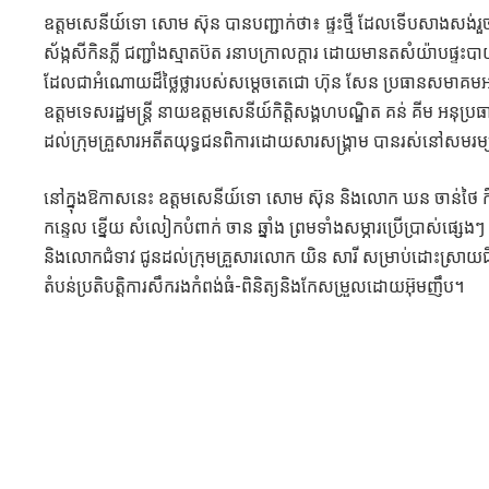
ឧត្តមសេនីយ៍ទោ សោម ស៊ុន បានបញ្ជាក់ថា៖ ផ្ទះថ្មី ដែលទើបសាងសង់រួ
ស័ង្កសីកិនភ្លី ជញ្ជាំងស្មាតប៊ត រនាបក្រាលក្តារ ដោយមានតសំយ៉ាបផ្ទះ
ដែលជាអំណោយដ៏ថ្លៃថ្លារបស់សម្ដេចតេជោ ហ៊ុន សែន ប្រធានសមាគមអតី
ឧត្តមទេសរដ្ឋមន្ត្រី នាយឧត្តមសេនីយ៍កិត្តិសង្គហបណ្ឌិត គន់ គីម អនុ
ដល់​ក្រុម​គ្រួសារ​អតីត​យុទ្ធ​ជន​ពិការ​ដោយ​សារ​សង្គ្រាម​ បានរស់នៅស
នៅក្នុងឱកាសនេះ ឧត្តមសេនីយ៍ទោ សោម ស៊ុន និង​លោក​ ឃន ​ចាន់​ថៃ​
កន្ទេល ខ្នើយ សំលៀកបំពាក់​ ចាន ឆ្នាំង ព្រមទាំងសម្ភារប្រើប្រាស់ផ
និងលោកជំទាវ ជូនដល់ក្រុមគ្រួសារលោក យិន សារី សម្រាប់ដោះស្រាយជីវភា
តំបន់ប្រតិបត្តិការសឹករងកំពង់ធំ-ពិនិត្យនិងកែសម្រួលដោយអ៊ុមញឹប។