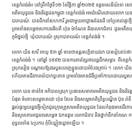
ខេត្តកំពង់ធំ៖ នៅព្រឹកថ្ងៃទី១២ ខែវិច្ឆិកា ឆ្នាំ២០២៥ ឧត្តមសេនីយ៍ទោ
អតីតយុទ្ធជន និងនិវត្តជនកម្ពុជា ខេត្តកំពង់ធំ អមដំណើរដោយលោក ឃន 
បារាយណ៍ បានដឹកនាំសហការី រួមជាមួយអាជ្ញាធរដែនដី ទៅប្រគល់ផ្ទះថ្មី
ព្រមទាំង​សម្តេច​មហា​បវរ​ធិបតី​ ហ៊ុន​ ម៉ាណែត​ និង​លោក​ជំទាវ​ ជូ
ភូមិថ្នល់ថ្មី ឃុំបារាយណ៍ ស្រុកបារាយណ៍ ខេត្តកំពង់ធំ ។
លោក យិន សារី អាយុ ៥៣​ ឆ្នាំ មានឋានន្តរសក្ដិនាយឯក បានរៀបរាប់ថា
ខេត្តកំពង់ធំ ។ នៅឆ្នាំ​ ១៩៩២​ បាន​ការពារខ្សែរថយន្តដឹកសម្ភារៈ ពីខេត្តកំ
ស្រុក​រវៀង​ បណ្ដាលឱ្យរងរបួសពេញខ្លួនដោយអំបែងគ្រាប់​ ។ លោក យិន​ ស
ហេីយ​មាន​ជីវភាពលំបាកខ្វះខាត ព្រមទាំងមានជំងឺប្រចាំកាយដោយរបួស
លោក ឃន ចាន់ថៃ អភិបាលស្រុក ប្រធានសមាគមអតីតយុទ្ធជន និងនិវត្តជ
បំផុត ចំពោះសម្ដេចតេជោ ហ៊ុន សែន និងសម្ដេចគតិព្រឹទ្ធបណ្ឌិត ប៊ុន 
ផ្ដល់ផ្ទះមួយខ្នងថ្មីទៀតជូនក្រុមគ្រួសារអតីតយុទ្ធជន ដែលកំពុងមា
និងសូមគោរពជូនពរសម្ដេច ឯកឧត្តម លោកជំទាវ និងថ្នាក់ដឹកនាំគណៈកម្ម
ពុទ្ធពរទាំង ៤ប្រការ កុំបីឃ្លៀងឃ្លាតឡើយ ។