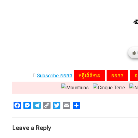
Subscribe ទទកធ
មន្ទីរព័ត៌មាន
ទទកធ
ទ
F
M
T
C
T
E
S
a
e
e
o
w
m
h
c
s
l
p
i
a
a
Leave a Reply
e
s
e
y
t
i
r
b
e
g
L
t
l
e