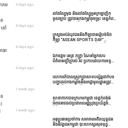
ធនាគារយកមកដាំ ព្រោះមួយរយៈចុងក្រោយ
បាននិទ្ទេសល្អប្រសើរ និងទទួលបានរង្វាន់
សមាគម
4 days ago
នេះផ្ទុះរឿងនៅទឹកដីខេត្តកំពង់ធំច្រើនណាស់
បន្ថែមពីក្រុមការងារ
ពាក់ព័ន្ធនិងអាជ្ញាធរជាមួយនឹងប្រជាពលរដ្ឋ
របាំង​ស្បៃ​មុង​ និង​របាំង​ស្បៃ​អួន​ក្រឡា​ញឹក​
រឿងដីអាស្រ័យផល»
ខុស​ច្បាប់​ ត្រូវ​បាន​កងកម្លាំង​ចម្រុះ​ ខេត្តកំពង់​
ត​
ធំ​ បង្ក្រាប​បាន​នៅ​តំបន់​បឹង​ធំ​ ឃុំ​ផាត់​
4 days ago
យ នៅ
សណ្តាយ ​ក្នុង​រដូវ​បិទ​នេសាទ
ក្រសួងអប់រំយុវជននិងកីឡាបានរៀបចំទិវា
កីឡា “ASEAN SPORTS DAY”
ឆ្នាំ២០២៦ ក្រោមប្រធានបទ«កីឡាបរិយាបន្ន
4 days ago
យោធា
ដើម្បីសុខដុមរមនានៅក្នុង សង្គម” ក្នុងខេត្ត
កំពង់ធំ( Video inside)
ឯកឧត្តម នេត្រ ភក្ត្រា ណែនាំអ្នកសារ
ព័ត៌មានប្រើប្រាស់ AI ប្រកបដោយការទទួល
ខុសត្រូវ និងមិនត្រូវប្រើប្រាស់ AI ឱ្យ
4 days ago
សរសេរពព័ត៌មាន ដោយមិនបានផ្ទៀងផ្ទាត់
ព្រោះ AI មិនមែនជាអ្នកទទួលខុសត្រូវនៃ
លោកអភិបាលស្រុកប្រាសាទបល្ល័ង្កដាក់បទ
អត្ថបទព័ត៌មាននោះទេ
បញ្ជាដល់កងកម្លាំងនិងអាជ្ញាមូលដ្ឋានត្រូវ
ពង្រឹងកិច្ចការងារសន្តិសុខសណ្ដាប់ធ្នាប់ក្នុង
ី
1 week ago
មូលដ្ឋានឲ្យបានល្អជូនប្រជាពលរដ្ឋ
ាន
សាខាកាកបាទក្រហមកម្ពុជា ខេត្តកំពង់ធំ
អំពាវនាវដល់ប្រជាពលរដ្ឋប្រុងប្រយ័ត្នចំពោះ
េះ
ជំងឺគ្រុនឈាម
1 week ago
វ
អនុប្រធានប្រចាំការ សមាគមអតីតយុទ្ធជន
និងនិវត្តជនកម្ពុជា ចុះសាកសួរសុខទុក្ខ