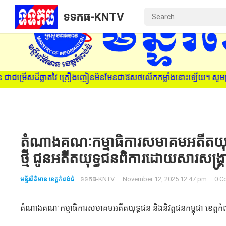
ទទកធ-KNTV
ជម្រើសដ៏ឆ្លាតវៃ គ្រឿងញៀនមិនមែនជាឱសថលើកកម្លាំងនោះឡើយ។ សូមប្រាប់មនុស
តំណាងគណៈកម្មាធិការសមាគមអតីតយុទ្ធជន 
ថ្មី ជូនអតីតយុទ្ធជនពិការ​ដោយ​សារ​សង្
មន្ទីរព័ត៌មាន ខេត្តកំពង់ធំ
ទទកធ-KNTV
—
November 12, 2025 12:47 pm
·
0 C
តំណាងគណៈកម្មាធិការសមាគមអតីតយុទ្ធជន និងនិវត្តជនកម្ពុជា ខេត្តកំពង់