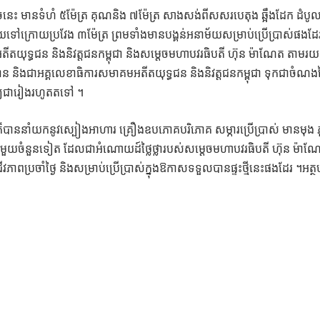
ចនេះ មានទំហំ ៥ម៉ែត្រ គុណនិង ៧ម៉ែត្រ សាងសង់ពីសសរបេតុង ឆ្អឹងដែក ដំបូល
បាយទៅក្រោយប្រវែង ៣ម៉ែត្រ ព្រមទាំងមានបង្គន់អនាម័យសម្រាប់ប្រើប្រាស់ផងដែ
តយុទ្ធជន និងនិវត្តជនកម្ពុជា និងសម្ដេចមហាបវរធិបតី ហ៊ុន ម៉ាណែត តាមរ
ប្រធាន និងជាអគ្គលេខាធិការសមាគមអតីតយុទ្ធជន និងនិវត្តជនកម្ពុជា ទុកជាចំណង
មរម្យជារៀងរហូតតទៅ ។
 ក៏បាននាំយកនូវស្បៀងអាហារ គ្រឿងឧបភោគបរិភោគ សម្ភារប្រើប្រាស់ មានមុង
្សេងៗ មួយចំនួនទៀត ដែលជាអំណោយដ៍ថ្លៃថ្លារបស់សម្ដេចមហាបវរធិបតី ហ៊ុន ម៉ាណ
ពប្រចាំថ្ងៃ និងសម្រាប់ប្រើប្រាស់ក្នុងឱកាសទទួលបានផ្ទះថ្មីនេះផងដែរ ។អត្