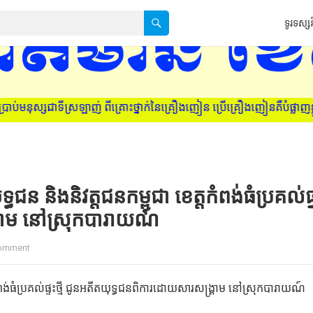
ទូរទស្សន
្សជាទីស្រឡាញ់ ពីគ្រោះថ្នាក់នៃគ្រឿងញៀន ប្រើគ្រឿងញៀនគឺបំផ្លាញខ្លួនឯង
និងនិវត្តជនកម្ពុជា ខេត្តកំពង់ធំប្រគល់ផ្
គ្រាម​ នៅស្រុកបារាយណ៍
omment
ធំប្រគល់ផ្ទះថ្មី ជូនអតីតយុទ្ធជនពិការ​ដោយ​សារ​សង្គ្រាម​ នៅស្រុកបារាយណ៍