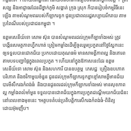
សង្ឃ និងអាជ្ញាធរដែនដីថ្នាក់ភូមិ សង្កាត់ ក្រុង ស្រុក ក៏បានរៀបចំកម្មវិធីនេះ
ឡើង តាមសំណូមពររបស់កីឡាករទូក ជូនប្រជាពលរដ្ឋសប្បាយរីករាយ តាម
ប្រពៃណីរបស់ប្រជាជនកម្ពុជា ។
ឧត្តមសេនីយ៍ទោ សោម ស៊ុន បានសំណូមពរដល់ក្រុមកីឡាទាំងអស់ ត្រូវ
បង្កើនសមត្ថភាពហ្វឹកហាត់ ត្រៀមកម្លាំងដើម្បីចូលរួមប្រកួតនៅថ្ងៃស្អែកនេះ
ឲ្យទទួលបានជោគជ័យ ប្រកបដោយគុណធម៌ មានសាមគ្គីភាពល្អ និងគោរព
តាមបទបញ្ជាផ្ទៃក្នុងពេលប្រកួត ។ ហើយនៅក្នុងឱកាសនេះដែរ ឧត្តម
សេនីយ៍ទោ សោម ស៊ុន និងសហការី បានឧបត្ថម្ភ ភេសជ្ជៈ គ្រឿងឧបភោគ
បរិភោគ និងថវិកាមួយចំនួន ជូនដល់ក្រុមកីឡាករទូកខ្លាខ្មៅសាមគ្គីមានជ័យ
បារមីសឹករងកំពង់ធំ និងបានជូនពរដល់ក្រុមកីឡាករទាំងអស់ មានសុខភាព
ល្អ កម្លាំងពលំមាំមួន ទទួលបានជោគជ័យក្នុងការប្រកួតដណ្ដើមយកជ័យជំនះ
នៅពេលខាងមុខនេះ ។អត្ថបទតំបន់ប្រតិបត្តិការសឹករងកំពង់ធំ-ពិនិត្យ
ដោយអ៊ុមញឹប។