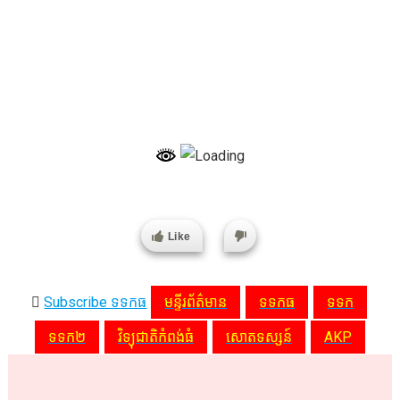
Like
Subscribe ទទកធ
មន្ទីរព័ត៌មាន
ទទកធ
ទទក
ទទក២
វិទ្យុជាតិកំពង់ធំ
សោតទស្សន៍
AKP