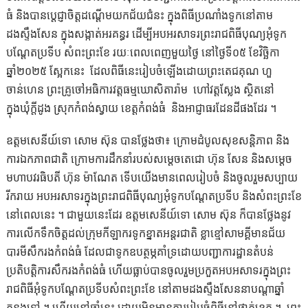
ធំ​ និង​បាន​ប្ដេជ្ញាចិត្តដណ្ដើមយកជ័យជំនះ ក្នុងពិធីប្រណាំងទូកនៅតាម
ដងស្ទឹងសែន ក្នុងសង្កាត់អរគន្ធរ ដើម្បីអបអរសាទរព្រះរាជពិធីបុណ្យអុំទូក
បណ្ដែតប្រទីប សំពះព្រះខែ រយៈពេលពេញមួយថ្ងៃ នៅថ្ងៃទី០៥ ខែវិច្ឆិកា
ឆ្នាំ២០២៥ ស្អែកនេះ ដែលពិធីនេះរៀបចំឡើងដោយព្រះតេជគុណ ហួ
ចាន់ហេន ព្រះគ្រូចៅអធិការវត្តធម្មឃោសិតារ៉ាម ហៅវត្តស្លែង ស្ថិតនៅ
ក្នុងឃុំក្តីដូង ស្រុកកំពង់ស្វាយ ខេត្តកំពង់ធំ និងអាជ្ញាធរដែនដីផងដែរ ។
ឧត្តមសេនីយ៍ទោ សោម ស៊ុន បានថ្លែងថា៖ ក្រោមដំបូលសុខសន្តិភាព និង
ការឯកភាពជាតិ ក្រោមការដឹកនាំរបស់សម្ដេចតេជោ ហ៊ុន សែន និងសម្ដេច
មហាបវរធិបតី ហ៊ុន ម៉ាណែត ទើបយើងមានពេលរៀបចំ និងចូលរួមសប្បាយ
រីករាយ អបអរសាទរក្នុងព្រះរាជពិធីបុណ្យអុំទូកបណ្ដែតប្រទីប និងសំពះព្រះខែ
នៅពេលនេះ ។ ជាមួយនេះដែរ ឧត្តមសេនីយ៍ទោ សោម ស៊ុន ក៏បានថ្លែងនូវ
ការលើកទឹកចិត្តដល់ក្រុមកីឡាករទូកខ្នាតអន្តរជាតិ ខ្លាខ្មៅសាមគ្គីមានជ័យ
បារមីសឹករងកំពង់ធំ ដែលជាទូកឧបត្ថម្ភគាំទ្រដោយបញ្ជាការដ្ឋានតំបន់
ប្រតិបត្តិការសឹករងកំពង់ធំ ហើយធ្លាប់បានចូលរួមប្រកួតអបអសាទរក្នុងព្រះ
រាជពិធីអុំទូកបណ្ដែតប្រទីបសំពះព្រះខែ នៅតាមដងស្ទឹងសែននាបណ្ដាឆ្នាំ
កន្លងទៅ ។ ហើយនៅឆ្នាំនេះ ដោយមិនមានការរៀបចំពិធីនៅថ្នាក់ខេត្ត ។ ព្រះ