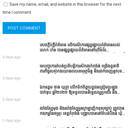
Save my name, email, and website in this browser for the next
time I comment.
សេចក្តីបំភ្លឺព័ត៌មាន លេីករណីការផ្សព្វផ្សាយព័ត៌មានរបស់
លោក ហ៊ន បានផ្សព្វផ្សាយព័ត៌មាននៅលើទំព័រ
Facebook ឈ្មោះ Horn News នាថ្ងៃទី​៣ ខែសីហា ឆ្នាំ​
3 days ago
២០២៦ នេះ ដោយបានដាក់ចំណងជើងថា «ខេត្តកំពង់ធំ
សូមសំណូមពរទៅដល់អភិបាលខេត្តកំពង់ធំប្រសិនបើជាអាច
មេបញ្ជាការតំបន់ប្រតិបត្តិការសឹករងកំពង់ធំ ពង្រឹងតួនាទី
សូមសម្រាកសិនទៅទុកឲ្យប្រជាពលរដ្ឋរស់ស្រួលខ្លះទៅព្រោះ
ភារកិច្ចរបស់កងយោធពលខេមរភូមិន្ទ និងដាក់ចេញនូវបទ
ឥឡូវដឹងហើយថាពិបាករកលុយណាស់គាត់ដាំដំណាំសឹក
បញ្ជាមួយចំនួនជូនដល់កងកម្លាំងក្រោមឱវាទ
3 days ago
សឹងតែខ្ចីលុយធនាគារយកមកដាំ ព្រោះមួយរយៈចុងក្រោយ
នេះផ្ទុះរឿងនៅទឹកដីខេត្តកំពង់ធំច្រើនណាស់ពាក់ព័ន្ធនិង
ឯកឧត្តម ចាន់ យុត្ថា លើកទឹកចិត្តបេក្ខជនត្រៀមប្រឡង
អាជ្ញាធរជាមួយនឹងប្រជាពលរដ្ឋរឿងដីអាស្រ័យផល»
បាក់ឌុប ឆ្នាំ២០២៦ ឱ្យទទួលបាននិទ្ទេសល្អប្រសើរ និង
ទទួលបានរង្វាន់បន្ថែមពីក្រុមការងារ
3 days ago
របាំង​ស្បៃ​មុង​ និង​របាំង​ស្បៃ​អួន​ក្រឡា​ញឹក​ខុស​ច្បាប់​ ត្រូវ​បាន​
កងកម្លាំង​ចម្រុះ​ ខេត្តកំពង់​ធំ​ បង្ក្រាប​បាន​នៅ​តំបន់​បឹង​ធំ​ ឃុំ​
ផាត់​សណ្តាយ ​ក្នុង​រដូវ​បិទ​នេសាទ
3 days ago