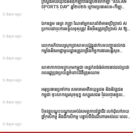
ក្រសួងអប់រំយុវជននិងកីឡាបានរៀបចំទិវាកីឡា “ASEAN
SPORTS DAY” ឆ្នាំ២០២៦ ក្រោមប្រធានបទ«កីឡា
បរិយាបន្នដើម្បីសុខដុមរមនានៅក្នុង សង្គម” ក្នុងខេត្តកំពង់
3 days ago
ធំ( Video inside)
ឯកឧត្តម នេត្រ ភក្ត្រា ណែនាំអ្នកសារព័ត៌មានប្រើប្រាស់ AI
ប្រកបដោយការទទួលខុសត្រូវ និងមិនត្រូវប្រើប្រាស់ AI ឱ្យ
សរសេរពព័ត៌មាន ដោយមិនបានផ្ទៀងផ្ទាត់ ព្រោះ AI
3 days ago
មិនមែនជាអ្នកទទួលខុសត្រូវនៃអត្ថបទព័ត៌មាននោះទេ
លោកអភិបាលស្រុកប្រាសាទបល្ល័ង្កដាក់បទបញ្ជាដល់កង
កម្លាំងនិងអាជ្ញាមូលដ្ឋានត្រូវពង្រឹងកិច្ចការងារសន្តិសុខ
សណ្ដាប់ធ្នាប់ក្នុងមូលដ្ឋានឲ្យបានល្អជូនប្រជាពលរដ្ឋ
6 days ago
សាខាកាកបាទក្រហមកម្ពុជា ខេត្តកំពង់ធំអំពាវនាវដល់ប្រជា
ពលរដ្ឋប្រុងប្រយ័ត្នចំពោះជំងឺគ្រុនឈាម
6 days ago
អនុប្រធានប្រចាំការ សមាគមអតីតយុទ្ធជន និងនិវត្តជន
កម្ពុជា ចុះសាកសួរសុខទុក្ខ សប្បុរសជន ដែលបានចូល
រួមសាងសង់សាលប្រជុំ នៅក្នុងមណ្ឌលអភិវឌ្ឍន៍អតីត
6 days ago
យុទ្ធជន មរតកតេជោធិបតីថ្លុកកព្រីង
បិទវគ្គបណ្តុះបណ្តាលអប់រំសមត្ថភាពវិជ្ជាជីវៈលក់ដុំលក់រាយ
ថ្នាំកសិកម្ម និងជីកសិកម្ម បន្ទាប់ពីដំណើរការអស់រយៈពេល
3 ថ្ងៃ
6 days ago