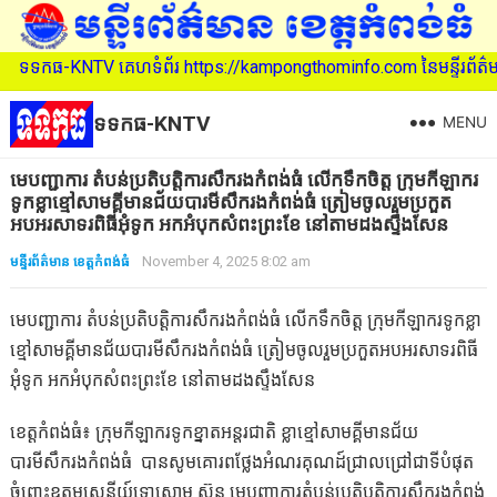
ទទកធ-KNTV គេហទំព័រ https://kampongthominfo.com នៃមន្ទីរព័ត៌មាន ខេ
ទទកធ-KNTV
MENU
មេបញ្ជាការ តំបន់ប្រតិបត្តិការសឹករងកំពង់ធំ លើកទឹកចិត្ត ក្រុមកីឡាករ
ទូកខ្លាខ្មៅសាមគ្គីមានជ័យបារមីសឹករងកំពង់ធំ ត្រៀមចូលរួមប្រកួត
អបអរសាទរពិធីអុំទូក អកអំបុកសំពះព្រះខែ នៅតាមដងស្ទឹងសែន
មន្ទីរព័ត៌មាន ខេត្តកំពង់ធំ
November 4, 2025 8:02 am
មេបញ្ជាការ តំបន់ប្រតិបត្តិការសឹករងកំពង់ធំ លើកទឹកចិត្ត ក្រុមកីឡាករទូកខ្លា
ខ្មៅសាមគ្គីមានជ័យបារមីសឹករងកំពង់ធំ ត្រៀមចូលរួមប្រកួតអបអរសាទរពិធី
អុំទូក អកអំបុកសំពះព្រះខែ នៅតាមដងស្ទឹងសែន
ខេត្តកំពង់ធំ៖ ក្រុមកីឡាករទូកខ្នាតអន្តរជាតិ ខ្លាខ្មៅសាមគ្គីមានជ័យ
បារមីសឹករងកំពង់ធំ បានសូមគោរពថ្លែងអំណរគុណ​ដ៍​ជ្រាលជ្រៅ​ជាទី​បំផុត​
ចំពោះ​ឧត្តមសេនីយ៍​ទោ​សោម​ ស៊ុន​ មេបញ្ជាការ​តំបន់​ប្រតិបត្តិការ​សឹក​រង​កំពង់​