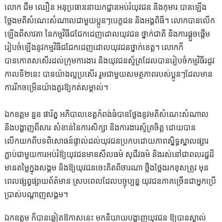
លោក ជឹម ឈឿន អនុប្រធាននាយកដ្ឋានអប់រំយុវជន និងកុមារ បានឡើង
ថ្លែងមតិសំណេះសំណាលជាមួយប្អូនៗបេក្ខជន និងអង្គពិធី។ លោកបានលើក
ឡើងពីសាវតា នៃកម្មវិធីជជែកដេញដោលយុវជន ថ្នាក់ជាតិ និងការផ្តួចផ្តើម
រៀបចំឡើងនូវកម្មវិធីជជែកដេញដោលយុវជនថ្នាក់ខេត្ត។ លោកក៏
បានកោតសសើរដល់ក្រុមការងារ និងយុវជនស្ម័គ្រដែលបានរៀបចំកម្មវិធីរដូវ
កាលទី២នេះ បានយ៉ាងល្អប្រសើរ​ រួមជាមួយសមត្ថភាពរបស់ប្អូនៗដែលមាន
ការរីកចម្រើនយ៉ាងគួរឱ្យកត់សម្គាល់។
ឯកឧត្តម នួន ផារ័ត្ន អភិបាលខេត្តកំពង់ធំបានថ្លែងនូវមតិសំណេះសំណាល
និងបង្ហាញពីសារៈសំខាន់នៃការសិក្សា និងការងារស្ម័គ្រចិត្ត ដោយបាន
លើកយកពីបទពិសោធន៍ផ្ទាល់ដល់យុវជនប្រកបដោយភាពស្និទ្ធស្នាលផ្សារ
ភ្ជាប់ជាមួយការអប់រំឱ្យយុវជនមានសីលធម៌ សុជីវធម៌ និងរស់នៅជាពលរដ្ឋដ៏
មានតម្លៃក្នុងសង្គម និងឱ្យយុវជនចេះគិតពិចារណា ថ្លឹងថ្លែងរកខុសត្រូវ មុន
ពេលផ្សព្វផ្សាយព័ត៌មាន ស្របពេលដែលបច្ចុប្បន្ន យុវជនភាគច្រើនជាអ្នកប្រើ
ប្រាស់បណ្តាញសង្គម។
ឯកឧត្តម ក៏បានឆ្លៀតឱកាសនេះ មកនិយាយបង្ហាញយុវជន ឱ្យបានស្គាល់