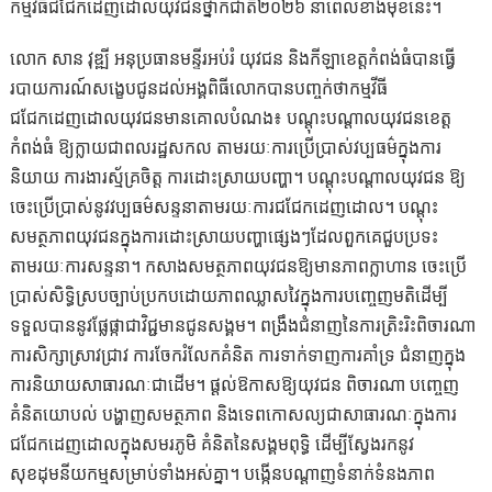
កម្មវិធីជជែកដេញដោលយុវជនថ្នាក់ជាតិ២០២៦ នាពេលខាងមុខនេះ។
លោក សាន វុឌ្ឍី អនុប្រធានមន្ទីរអប់រំ យុវជន និងកីឡាខេត្តកំពង់ធំបានធ្វើ
របាយការណ៍សង្ខេបជូនដល់អង្គពិធីលោកបានបញ្ចក់ថាកម្មវីធី
ជជែកដេញដោលយុវជនមានគោលបំណង៖ បណ្តុះបណ្តាលយុវជនខេត្ត
កំពង់ធំ ឱ្យក្លាយជាពលរដ្ឋសកល តាមរយៈការប្រើប្រាស់វប្បធម៌ក្នុងការ
និយាយ ការងារស្ម័គ្រចិត្ត ការដោះស្រាយបញ្ហា។ បណ្តុះបណ្តាលយុវជន ឱ្យ
ចេះប្រើប្រាស់នូវវប្បធម៌សន្ទនាតាមរយៈការជជែកដេញដោល។ បណ្តុះ
សមត្ថភាពយុវជនក្នុងការដោះស្រាយបញ្ហាផ្សេងៗដែលពួកគេជួបប្រទះ
តាមរយៈការសន្ទនា។ កសាងសមត្ថភាពយុវជនឱ្យមានភាពក្លាហាន ចេះប្រើ
ប្រាស់សិទ្ធិស្របច្បាប់ប្រកបដោយភាពឈ្លាសវៃក្នុងការបញ្ចេញមតិដើម្បី
ទទួលបាននូវផ្លែផ្កាជាវិជ្ជមានជូនសង្គម។ ពង្រឹងជំនាញនៃការត្រិះរិះពិចារណា
ការសិក្សាស្រាវជ្រាវ ការចែករំលែកគំនិត ការទាក់ទាញការគាំទ្រ ជំនាញក្នុង
ការនិយាយសាធារណៈជាដើម។ ផ្ដល់ឱកាសឱ្យយុវជន ពិចារណា បញ្ចេញ
គំនិតយោបល់ បង្ហាញសមត្ថភាព និងទេពកោសល្យជាសាធារណៈក្នុងការ
ជជែកដេញដោលក្នុងសមរភូមិ គំនិតនៃសង្គមពុទ្ធិ ដើម្បីស្វែងរកនូវ
សុខដុមនីយកម្មសម្រាប់ទាំងអស់គ្នា។ បង្កើនបណ្តាញទំនាក់ទំនងភាព