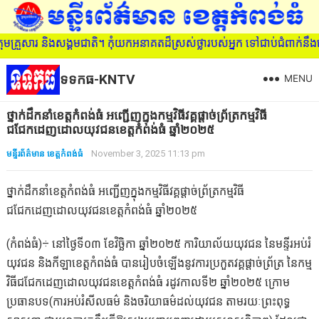
គ្រួសារ និងសង្គមជាតិ។ កុំយកអនាគតដ៏ស្រស់ថ្លារបស់អ្នក ទៅជាប់ជំពាក់នឹ
ទទកធ-KNTV
MENU
ថ្នាក់ដឹកនាំខេត្តកំពង់ធំ អញ្ជើញក្នុងកម្មវិធីវគ្គផ្តាច់ព្រ័ត្រកម្មវិធី
ជជែកដេញដោលយុវជនខេត្តកំពង់ធំ ឆ្នាំ២០២៥
មន្ទីរព័ត៌មាន ខេត្តកំពង់ធំ
November 3, 2025 11:13 pm
ថ្នាក់ដឹកនាំខេត្តកំពង់ធំ អញ្ជើញក្នុងកម្មវិធីវគ្គផ្តាច់ព្រ័ត្រកម្មវិធី
ជជែកដេញដោលយុវជនខេត្តកំពង់ធំ ឆ្នាំ២០២៥
(កំពង់ធំ)÷ នៅថ្ងៃទី០៣ ខែវិច្ឆិកា ឆ្នាំ២០២៥ ការិយាល័យយុវជន នៃមន្ទីរអប់រំ
យុវជន និងកីឡាខេត្តកំពង់ធំ បានរៀបចំឡើងនូវការប្រកួតវគ្គផ្តាច់ព្រ័ត្រ នៃកម្ម
វិធីជជែកដេញដោលយុវជនខេត្តកំពង់ធំ រដូវកាលទី២ ឆ្នាំ២០២៥ ក្រោម
ប្រធានបទ(ការអប់រំសីលធម៌ និងចរិយាធម៌ដល់យុវជន តាមរយៈព្រះពុទ្ធ