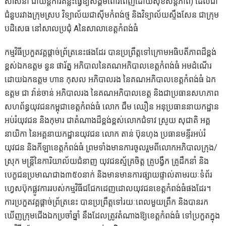
សាសនា ជាយន្តការគន្លឹះធ្វើឱ្យសង្គមពោរពេញដោយសុខសន្តិភាព) ដែលជា
ជំនួបរវាងក្រុមស្រប វិទ្យាល័យជាស៊ីមកំពង់ថ្ម និងវិទ្យាល័យស្ទឹងសែន ជាក្រុម
បដិសេធ នៅសាលប្រជុំ Aនៃសាលាខេត្តកំពង់ធំ
កម្មវិធីប្រកួតវគ្គផ្តាច់ព្រ័ត្រនេះផងដែរ បានប្រព្រឹត្តទៅក្រោមអធិបតីភាពដ៏ខ្ពង់
ខ្ពស់ឯកឧត្តម នួន ផារ័ត្ន អភិបាលនៃគណអភិបាលខេត្តកំពង់ធំ អមដំណើរ
ដោយឯកឧត្តម ហាន កុសល អភិបាលរង នៃគណអភិបាលខេត្តកំពង់ធំ ឯក
ឧត្តម ជា វ៉ាន់ចាន់ អភិបាលរង នៃគណអភិបាលខេត្ត និងជាប្រធានសហភាព
សហព័ន្ធយុវជនកម្ពុជាខេត្តកំពង់ធំ លោក ជឹម ឈឿន អនុប្រធាននាយកដ្ឋាន
អប់រំយុវជន និងកុមារ ជាតំណាងដ៏ខ្ពង់ខ្ពស់លោកជំទាវ ស្រូយ សុជាតិ អគ្គ
នាយិកា នៃអគ្គនាយកដ្ឋានយុវជន លោក តាន់ ប៊ុនហុង ប្រធានមន្ទីរអប់រំ
យុវជន និងកីឡាខេត្តកំពង់ធំ ព្រមទាំងមានការចូលរួមពីលោកអភិបាលក្រុង/
ស្រុក មន្ត្រីនៃការិយាល័យជំនាញ យុវជនស្ម័គ្រចិត្ត គ្រូបង្វឹក គ្រូដឹកនាំ និង
បេក្ខជនប្រមាណជាង៣៥០នាក់ និងមានមានការផ្សាយផ្ទាល់តាមរយៈទំព័រ
ហ្វេសប៊ុកផ្លូវការរបស់កម្មវិធីជជែកដេញដោលយុវជនខេត្តកំពង់ធំផងដែរ។
ការប្រកួតវគ្គផ្តាច់ព្រ័ត្រនេះ បានប្រព្រឹត្តទៅរយៈពេលមួយព្រឹក និងបានរក
ឃើញក្រុមជើងឯកប្រចាំឆ្នាំ នឹងដែលត្រូវតំណាងឱ្យខេត្តកំពង់ធំ ទៅប្រកួតក្នុង