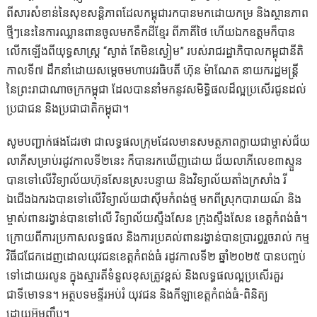
ពីសារសំខាន់នៃសុខសន្តិភាពដែលកម្ពុជារកបានមកដោយកម្រ និងស្ថានភាព
ថ្មីៗនេះនៃការឈ្លានពានចូលមកទឹកដីខ្មែរ ពីភាគីថៃ ហើយឯកឧត្តមក៏បាន
លើកឡើងពីយុទ្ធសាស្ត្រ “ស្ងាត់ តែមិនស្ងៀម” របស់រាជរដ្ឋាភិបាលកម្ពុជានីតិ
កាលទី៧ ដឹកនាំដោយសម្តេចមហាបវរធិបតី ហ៊ុន ម៉ាណែត នាយករដ្ឋមន្ត្រី
នៃព្រះរាជាណាចក្រកម្ពុជា ដែលបាននាំមកនូវសមិទ្ធិផលដ៏ល្អប្រសើរជូនដល់
ប្រជាជន និងប្រជាជាតិកម្ពុជា។
សូមបញ្ជាក់ផងដែរថា ជាលទ្ធផលក្រុមដែលមានសមត្ថភាពក្លាយជាម្ចាស់ជ័យ
លាភីសម្រាប់រដូវកាលទី២នេះ ក៏បានរកឃើញដោយ ជ័យលាភីលេខ៣ស្ទួន
បានទៅលើវិទ្យាល័យហ៊ុនសែនស្រះបន្ទាយ និងវិទ្យាល័យតាំងក្រសាំង រី
ឯជើងឯករងបានទៅលើវិទ្យាល័យជាស៊ីមកំពង់ថ្ម មកពីស្រុកបារាយណ៍ និង
ម្ចាស់ពានរង្វាន់បានទៅលើ វិទ្យាល័យស្ទឹងសែន ក្រុងស្ទឹងសែន ខេត្តកំពង់ធំ។
ក្រោយពីការប្រកាសលទ្ធផល និងការប្រគល់ពានរង្វាន់បានប្រារព្វរួចរាល់ កម្ម
វិធីជជែកដេញដោលយុវជនខេត្តកំពង់ធំ រដូវកាលទី២ ឆ្នាំ២០២៥ បានបញ្ចប់
ទៅដោយរលូន ក្នុងស្មារតីទំនួលខុសត្រូវខ្ពស់ និងលទ្ធផលល្អប្រសើរគួរ
ជាទីមោទន។ អត្ថបទមន្ទីរអប់រំ យុវជន និងកីឡាខេត្តកំពង់ធំ-ពិនិត្យ
ដោយអ៊ុមញឹប។