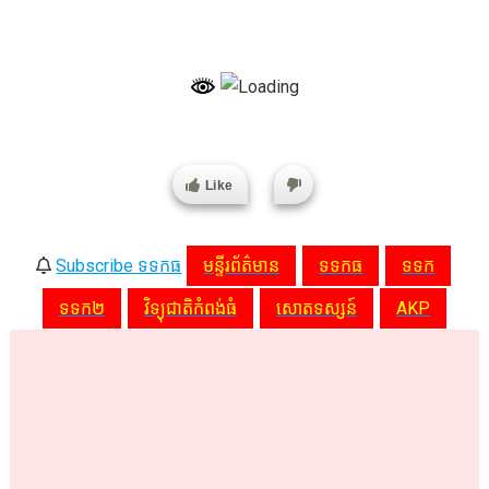
Like
Subscribe ទទកធ
មន្ទីរព័ត៌មាន
ទទកធ
ទទក
ទទក២
វិទ្យុជាតិកំពង់ធំ
សោតទស្សន៍
AKP