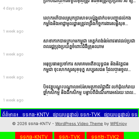
ប្រកបដោយការទទួលខុសត្រូវ និងមិនត្រូវប្រើប្រាស់ AI ឱ្យ
សរសេរពព័ត៌មាន ដោយមិនបានផ្ទៀងផ្ទាត់ ព្រោះ AI
4 days ago
មិនមែនជាអ្នកទទួលខុសត្រូវនៃអត្ថបទព័ត៌មាននោះទេ
លោកអភិបាលស្រុកប្រាសាទបល្ល័ង្កដាក់បទបញ្ជាដល់កង
កម្លាំងនិងអាជ្ញាមូលដ្ឋានត្រូវពង្រឹងកិច្ចការងារសន្តិសុខ
សណ្ដាប់ធ្នាប់ក្នុងមូលដ្ឋានឲ្យបានល្អជូនប្រជាពលរដ្ឋ
1 week ago
សាខាកាកបាទក្រហមកម្ពុជា ខេត្តកំពង់ធំអំពាវនាវដល់ប្រជា
ពលរដ្ឋប្រុងប្រយ័ត្នចំពោះជំងឺគ្រុនឈាម
1 week ago
អនុប្រធានប្រចាំការ សមាគមអតីតយុទ្ធជន និងនិវត្តជន
កម្ពុជា ចុះសាកសួរសុខទុក្ខ សប្បុរសជន ដែលបានចូល
រួមសាងសង់សាលប្រជុំ នៅក្នុងមណ្ឌលអភិវឌ្ឍន៍អតីត
1 week ago
យុទ្ធជន មរតកតេជោធិបតីថ្លុកកព្រីង
បិទវគ្គបណ្តុះបណ្តាលអប់រំសមត្ថភាពវិជ្ជាជីវៈលក់ដុំលក់រាយ
ថ្នាំកសិកម្ម និងជីកសិកម្ម បន្ទាប់ពីដំណើរការអស់រយៈពេល
3 ថ្ងៃ
1 week ago
ព័ត៌មាន៖
ទទកធ-KNTV
ផ្សាយបន្តផ្ទាល់ ទទក-TVK
ផ្សាយបន្តផ្ទាល់ 
ូតុងពណ៌ក្រហមខាងក្រោមនេះ ដើម្បីទស្សនាព័ត៌មានផ្សេងៗ ដែលផ្សាយចេញ
© 2026 ទទកធ-KNTV -
WordPress Video Theme
by
WPEnjoy
KNTV
ទទកធ-KNTV
ទទក-TVK
ទទក២-TVK2