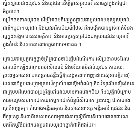
ស្និតស្នាលរវាងយុវជន និងយុវជន ដើម្បីផ្លាស់ប្ដូរបទពិសោធគ្នាក្នុងតម្លៃជា
មិត្តភាព។
ពង្រីកធនធានយុវជន ដើម្បីអាចអភិវឌ្ឍខ្លួនក្លាយជាមូលធនមនុស្សសម្រាប់
ជាតិកម្ពុជា។ យុវជន និងយុវនារីសម័យឌីជីថល នឹងបង្កើតបាននូវទំនាក់ទំនង
ល្អក្នុងសង្គម មានសាមគ្គីភាព និងអាចប្រកួតប្រជែងជាមួយយុវជន យុវនារី
ក្នុងតំបន់ និងសកលលោកក្នុងពេលអនាគត ។
ក្រោយការប្រកួតវគ្គផ្តាច់ព្រ័ត្របានចាប់ផ្តើមដំណើរការ លើប្រធានបទដែល
បានលើកឡើងថា(ការអប់រំសីលធម៌ និងចរិយាធម៌ដល់យុវជន តាមរយៈ
ព្រះពុទ្ធសាសនា ជាយន្តការគន្លឹះធ្វើឱ្យសង្គមពោរពេញដោយសុខសន្តិភាព)
ដែលជាជំនួបរវាងក្រុមស្រប វិទ្យាល័យជាស៊ីមកំពង់ថ្ម និង វិទ្យាល័យស្ទឹងសែន
ជាក្រុមបដិសេធបានប្រព្រឹត្តទៅដោយមានភាពជោគជ័យ និងយុត្តិធម៌ក្រោម
ការចូលរួមសហការជាគណកម្មការដាក់ពិន្ទុពីសំណាក ព្រះសង្ឃ ជាតំណាង
ស្ថាប័នពុទ្ធចក្រ តំណាងមន្ទីរធម្មការ និងសាសនាខេត្ត មន្ទីរអប់រំ យុវជន និង
កីឡាខេត្ត និងជាពិសេសគណកម្មការជំនាញស្តីពីការនិយាយជាសាធារណៈ
មកពីកម្មវិធីជជែកដេញដោលយុវជនថ្នាក់ជាតិផងដែរ។