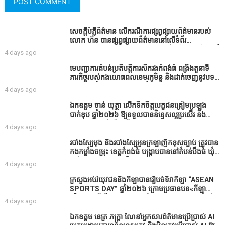
សេចក្តីបំភ្លឺព័ត៌មាន លេីករណីការផ្សព្វផ្សាយព័ត៌មានរបស់
លោក ហ៊ន បានផ្សព្វផ្សាយព័ត៌មាននៅលើទំព័រ
Facebook ឈ្មោះ Horn News នាថ្ងៃទី​៣ ខែសីហា ឆ្នាំ​
4 days ago
២០២៦ នេះ ដោយបានដាក់ចំណងជើងថា «ខេត្តកំពង់ធំ
សូមសំណូមពរទៅដល់អភិបាលខេត្តកំពង់ធំប្រសិនបើជាអាច
មេបញ្ជាការតំបន់ប្រតិបត្តិការសឹករងកំពង់ធំ ពង្រឹងតួនាទី
សូមសម្រាកសិនទៅទុកឲ្យប្រជាពលរដ្ឋរស់ស្រួលខ្លះទៅព្រោះ
ភារកិច្ចរបស់កងយោធពលខេមរភូមិន្ទ និងដាក់ចេញនូវបទ
ឥឡូវដឹងហើយថាពិបាករកលុយណាស់គាត់ដាំដំណាំសឹក
បញ្ជាមួយចំនួនជូនដល់កងកម្លាំងក្រោមឱវាទ
4 days ago
សឹងតែខ្ចីលុយធនាគារយកមកដាំ ព្រោះមួយរយៈចុងក្រោយ
នេះផ្ទុះរឿងនៅទឹកដីខេត្តកំពង់ធំច្រើនណាស់ពាក់ព័ន្ធនិង
ឯកឧត្តម ចាន់ យុត្ថា លើកទឹកចិត្តបេក្ខជនត្រៀមប្រឡង
អាជ្ញាធរជាមួយនឹងប្រជាពលរដ្ឋរឿងដីអាស្រ័យផល»
បាក់ឌុប ឆ្នាំ២០២៦ ឱ្យទទួលបាននិទ្ទេសល្អប្រសើរ និង
ទទួលបានរង្វាន់បន្ថែមពីក្រុមការងារ
4 days ago
របាំង​ស្បៃ​មុង​ និង​របាំង​ស្បៃ​អួន​ក្រឡា​ញឹក​ខុស​ច្បាប់​ ត្រូវ​បាន​
កងកម្លាំង​ចម្រុះ​ ខេត្តកំពង់​ធំ​ បង្ក្រាប​បាន​នៅ​តំបន់​បឹង​ធំ​ ឃុំ​
ផាត់​សណ្តាយ ​ក្នុង​រដូវ​បិទ​នេសាទ
4 days ago
ក្រសួងអប់រំយុវជននិងកីឡាបានរៀបចំទិវាកីឡា “ASEAN
SPORTS DAY” ឆ្នាំ២០២៦ ក្រោមប្រធានបទ«កីឡា
បរិយាបន្នដើម្បីសុខដុមរមនានៅក្នុង សង្គម” ក្នុងខេត្តកំពង់
4 days ago
ធំ( Video inside)
ឯកឧត្តម នេត្រ ភក្ត្រា ណែនាំអ្នកសារព័ត៌មានប្រើប្រាស់ AI