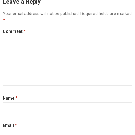
Leave a Reply
e
s
e
y
t
i
r
b
e
g
L
t
l
e
Your email address will not be published.
Required fields are marked
o
n
r
i
e
*
o
g
a
n
r
k
e
m
k
Comment
*
r
Name
*
Email
*