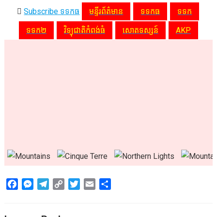
Subscribe ទទកធ
មន្ទីរព័ត៌មាន
ទទកធ
ទទក
ទទក២
វិទ្យុជាតិកំពង់ធំ
សោតទស្សន៍
AKP
F
M
T
C
T
E
S
a
e
e
o
w
m
h
c
s
l
p
i
a
a