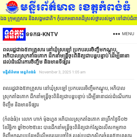
 ក្រុមគ្រួសារ និងសង្គមជាតិ។ កុំយកអនាគតដ៏ស្រស់ថ្លារបស់អ្នក ទៅជាប់ជ
ទទកធ-KNTV
MENU
ពលរដ្ឋជាង៥៣គ្រួសារ នៅឃុំស្រឡៅ ប្រកបរបរចិញ្ចឹមកណ្តូប,
អភិបាលស្រុកតាំងគោក ដឹកនាំមន្ត្រីចុះពិនិត្យជាបន្តបន្ទាប់ ដើម្បីធានា
ដល់ដំណើរការចិញ្ចឹម និងមានទីផ្សារ
មន្ទីរព័ត៌មាន ខេត្តកំពង់ធំ
November 3, 2025 1:05 am
ពលរដ្ឋជាង៥៣គ្រួសារ នៅឃុំស្រឡៅ ប្រកបរបរចិញ្ចឹមកណ្តូប, អភិបាល
ស្រុកតាំងគោក ដឹកនាំមន្ត្រីចុះពិនិត្យជាបន្តបន្ទាប់ ដើម្បីធានាដល់ដំណើរការ
ចិញ្ចឹម និងមានទីផ្សារ
(កំពង់ធំ)៖ លោក ហាក់ ម៉ុងហួត អភិបាលស្រុកតាំងគោក នាព្រឹកថ្ងៃទី០២
ខែវិច្ឆិកា ឆ្នាំ២០២៥នេះ បានដឹកនាំមន្ត្រីចុះពិនិត្យជាក់ស្តែងលើសកម្មភាព
ចិញ្ចឹមកណ្តូបបន្ថែមពីលើមុខរបរប្រចាំថ្ងៃ របស់ប្រជាកសិករចំនួន៥៣គ្រួសារ