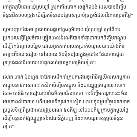
នៅក្នុងភូមិទោង ឃុំស្រឡៅ ស្រុកតាំងគោក ខេត្តកំពង់ធំ ដែលបានចិញ្ចឹម
ចំនួនជិត១០០ទ្រុង ដើម្បីរកចំនូលបន្ថែមសម្រាប់ទ្រទ្រង់ដល់ជីវភាពប្រចាំថ្ងៃ។
សូមបញ្ជាក់ដែរថា ប្រជាពលរដ្ឋនៅក្នុងភូមិទោង ឃុំស្រឡៅ ក្រៅពីការ
ប្រកបរបរធ្វើស្រែចំការ ឆ្លៀតពេលទំនេរក៏បាននាំគ្នាងាកមកចិញ្ចឹមកណ្តូប
ដើម្បីរកចំណូលបន្ថែម ដោយពួកគាត់អាចរកប្រាក់ចំណូលបានយ៉ាងតិច
ចន្លោះពី១លានរៀល ទៅ១លាន ៥០ម៉ឺនរៀលក្នុងមួយខែ ដែលអាចជួយ
ទ្រទ្រង់ដល់ជីវភាពរបស់ពួកគាត់បានមួយកម្រិតទៀត។
លោក ហាក់ ម៉ុងហួត នាឱកាសដឹកនាំក្រុមការងារចុះពិនិត្យមើលសកម្មភាព
កណ្តូបនាឱកាសនោះ កសិករចិញ្ចឹមកណ្តូប និងជាឈ្នួញកណ្តាល លោក
សែម ចាន់ធី បានរៀបរាប់ទាំងទឹកមុខរីករាយថា ការចិញ្ចឹមកណ្តូបនេះ មិន
មានភាពលំបាកទេ ហើយមានទីផ្សារថែមទៀត ដោយក្នុងមួយថ្ងៃលោកអាច
ប្រមូលទិញពីប្រជាពលរដ្ឋប្រមាណ ៥០គីឡូ ទៅ១០០គីឡូក្រាមក្នុងមួយថ្ងៃ
ដើម្បីបន្តលក់ឱ្យឈ្មួញនៅរាជធានីភ្នំពេញ និងតាមបណ្តាខេត្តមួយចំនួន
ទៀត។