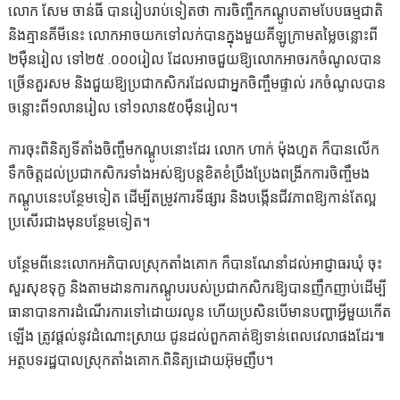
លោក សែម ចាន់ធី បានរៀបរាប់ទៀតថា ការចិញ្ចឹកកណ្តូបតាមបែបធម្មជាតិ
និងគ្មានគីមីនេះ លោកអាចយកទៅលក់បានក្នុងមួយគីឡូក្រាមតម្លៃចន្លោះពី
២ម៉ឺនរៀល ទៅ២៥ .០០០រៀល ដែលអាចជួយឱ្យលោកអាចរកចំណូលបាន
ច្រើនគួរសម និងជួយឱ្យប្រជាកសិករដែលជាអ្នកចិញ្ចឹមផ្ទាល់ រកចំណូលបាន
ចន្លោះពី១លានរៀល ទៅ១លាន៥០ម៉ឺនរៀល។
ការចុះពិនិត្យទីតាំងចិញ្ចឹមកណ្តូបនោះដែរ លោក ហាក់ ម៉ុងហួត ក៏បានលើក
ទឹកចិត្តដល់ប្រជាកសិករទាំងអស់ឱ្យបន្តខិតខំប្រឹងប្រែងពង្រីកការចិញ្ចឹមង
កណ្តូបនេះបន្ថែមទៀត ដើម្បីតម្រូវការទីផ្សារ និងបង្កើនជីវភាពឱ្យកាន់តែល្អ
ប្រសើរជាងមុនបន្ថែមទៀត។
បន្ថែមពីនេះលោកអភិបាលស្រុកតាំងគោក ក៏បានណែនាំដល់អាជ្ញាធរឃុំ ចុះ
សួរសុខទុក្ខ និងតាមដានការកណ្តូបរបស់ប្រជាកសិករឱ្យបានញឹកញាប់ដើម្បី
ធានាបានការដំណើរការទៅដោយរលូន ហើយប្រសិនបើមានបញ្ហាអ្វីមួយកើត
ឡើង ត្រូវផ្ដល់នូវដំណោះស្រាយ ជូនដល់ពួកគាត់ឱ្យទាន់ពេលវេលាផងដែរ៕
អត្ថបទរដ្ឋបាលស្រុកតាំងគោក.ពិនិត្យដោយអ៊ុមញឺប។