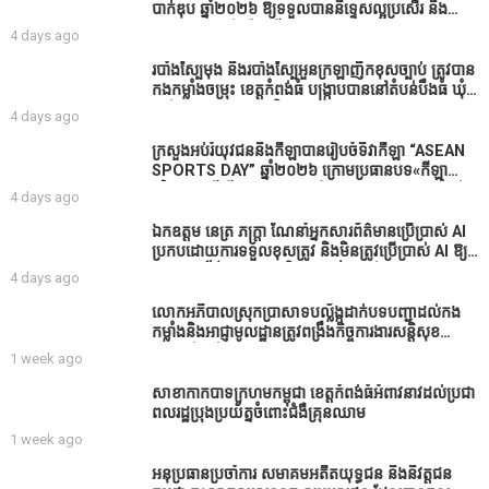
អាជ្ញាធរជាមួយនឹងប្រជាពលរដ្ឋរឿងដីអាស្រ័យផល»
បាក់ឌុប ឆ្នាំ២០២៦ ឱ្យទទួលបាននិទ្ទេសល្អប្រសើរ និង
ទទួលបានរង្វាន់បន្ថែមពីក្រុមការងារ
4 days ago
របាំង​ស្បៃ​មុង​ និង​របាំង​ស្បៃ​អួន​ក្រឡា​ញឹក​ខុស​ច្បាប់​ ត្រូវ​បាន​
កងកម្លាំង​ចម្រុះ​ ខេត្តកំពង់​ធំ​ បង្ក្រាប​បាន​នៅ​តំបន់​បឹង​ធំ​ ឃុំ​
ផាត់​សណ្តាយ ​ក្នុង​រដូវ​បិទ​នេសាទ
4 days ago
ក្រសួងអប់រំយុវជននិងកីឡាបានរៀបចំទិវាកីឡា “ASEAN
SPORTS DAY” ឆ្នាំ២០២៦ ក្រោមប្រធានបទ«កីឡា
បរិយាបន្នដើម្បីសុខដុមរមនានៅក្នុង សង្គម” ក្នុងខេត្តកំពង់
4 days ago
ធំ( Video inside)
ឯកឧត្តម នេត្រ ភក្ត្រា ណែនាំអ្នកសារព័ត៌មានប្រើប្រាស់ AI
ប្រកបដោយការទទួលខុសត្រូវ និងមិនត្រូវប្រើប្រាស់ AI ឱ្យ
សរសេរពព័ត៌មាន ដោយមិនបានផ្ទៀងផ្ទាត់ ព្រោះ AI
4 days ago
មិនមែនជាអ្នកទទួលខុសត្រូវនៃអត្ថបទព័ត៌មាននោះទេ
លោកអភិបាលស្រុកប្រាសាទបល្ល័ង្កដាក់បទបញ្ជាដល់កង
កម្លាំងនិងអាជ្ញាមូលដ្ឋានត្រូវពង្រឹងកិច្ចការងារសន្តិសុខ
សណ្ដាប់ធ្នាប់ក្នុងមូលដ្ឋានឲ្យបានល្អជូនប្រជាពលរដ្ឋ
1 week ago
សាខាកាកបាទក្រហមកម្ពុជា ខេត្តកំពង់ធំអំពាវនាវដល់ប្រជា
ពលរដ្ឋប្រុងប្រយ័ត្នចំពោះជំងឺគ្រុនឈាម
1 week ago
អនុប្រធានប្រចាំការ សមាគមអតីតយុទ្ធជន និងនិវត្តជន