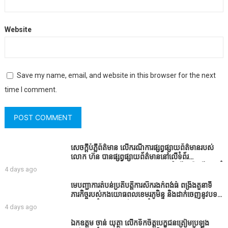
Website
Save my name, email, and website in this browser for the next
time I comment.
សេចក្តីបំភ្លឺព័ត៌មាន លេីករណីការផ្សព្វផ្សាយព័ត៌មានរបស់
លោក ហ៊ន បានផ្សព្វផ្សាយព័ត៌មាននៅលើទំព័រ
Facebook ឈ្មោះ Horn News នាថ្ងៃទី​៣ ខែសីហា ឆ្នាំ​
4 days ago
២០២៦ នេះ ដោយបានដាក់ចំណងជើងថា «ខេត្តកំពង់ធំ
សូមសំណូមពរទៅដល់អភិបាលខេត្តកំពង់ធំប្រសិនបើជាអាច
មេបញ្ជាការតំបន់ប្រតិបត្តិការសឹករងកំពង់ធំ ពង្រឹងតួនាទី
សូមសម្រាកសិនទៅទុកឲ្យប្រជាពលរដ្ឋរស់ស្រួលខ្លះទៅព្រោះ
ភារកិច្ចរបស់កងយោធពលខេមរភូមិន្ទ និងដាក់ចេញនូវបទ
ឥឡូវដឹងហើយថាពិបាករកលុយណាស់គាត់ដាំដំណាំសឹក
បញ្ជាមួយចំនួនជូនដល់កងកម្លាំងក្រោមឱវាទ
4 days ago
សឹងតែខ្ចីលុយធនាគារយកមកដាំ ព្រោះមួយរយៈចុងក្រោយ
នេះផ្ទុះរឿងនៅទឹកដីខេត្តកំពង់ធំច្រើនណាស់ពាក់ព័ន្ធនិង
ឯកឧត្តម ចាន់ យុត្ថា លើកទឹកចិត្តបេក្ខជនត្រៀមប្រឡង