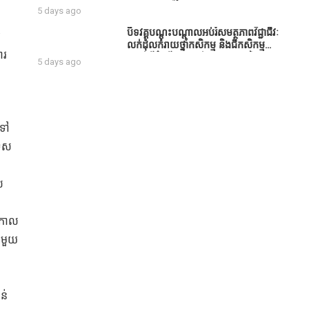
សប្បុរសជន ដែលបានចូល
5 days ago
រួមសាងសង់សាលប្រជុំ នៅក្នុងមណ្ឌល
អភិវឌ្ឍន៍អតីតយុទ្ធជន មរតកតេជោធិបតី
បិទវគ្គបណ្តុះបណ្តាលអប់រំសមត្ថភាពវិជ្ជាជីវៈ
រ
ថ្លុកកព្រីង
លក់ដុំលក់រាយថ្នាំកសិកម្ម និងជីកសិកម្ម
ារ
បន្ទាប់ពីដំណើរការអស់រយៈពេល 3 ថ្ងៃ
5 days ago
ង
កទៅ
ទេស
ល
នកាល
ាមួយ
ន់