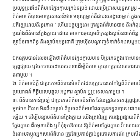
ប្រយុទ្ធប្រឆាំងព័ត៌មានក្លែងក្លាយគ្រប់ទម្រង់ ដោយប្រើប្រាស់យុទ្ធសាស្ត្រ « 
ព័ត៌មាន ក៏បានមានប្រសាសន៍ថា៖ មនុស្សម្នាក់គឺជាជនបង្គោលម្នាក់ ក្នុងក
អភិវឌ្ឍដោយនិរន្តរភាព ” ហើយបច្ចុប្បន្ននេះ ក្រសួងព័ត៌មានបាន និងកំព
ប្រឆាំងព័ត៌មានក្លែងក្លាយ ដោយ មានការចូលរួមពីក្រសួងស្ថាប័នពាក់ព័ន
ស្ថាប័នពាក់ព័ន្ធ និងស្ថាប័នអន្តរជាតិ ក្រុមហ៊ុនបណ្តាញទំនាក់ទំន
ឯកឧត្តមបានរំលេចឡើងថាព័ត៌មានក្លែងក្លាយមាន បីប្រភេទក្នុងនោះមា
ផ្សព្វផ្សាយ ឬចែកចាយដោយចេតនាដើម្បីបំភាន់ ឬបោកប្រាស់សាធារណ
ណាមួយ ។
២. ព័ត៌មានបំភ្លឺ ជាប្រភេទព័ត៌មានមិនពិតដែលត្រូវបានគេកែច្នៃពីព័ត
ប្រយោជន៍ កិត្តិយសបុគ្គល អង្គការ ស្ថាប័ន ឬប្រទេសណាមួយ ។
៣. ព័ត៌មានកាន់ច្រឡំ ជាប្រភេទព័ត៌មានមិនពិត ដែលត្រូវបានគេផ្សព
អ្នកចែក រំលែក មិនដឹងច្បាស់ ពីប្រភពព័ត៌មានដែលខ្លួនទទួលបាន ដោ
ឡើយ ។ ដើម្បីបន្សាបព័ត៌មានក្លែងក្លាយ យើងត្រូវជំរុញ ការផ្សព្វផ្សាយព
ក្លែងក្លាយ ដឹកមុខយើង ឬក៏កុំទុកឱកាស ឱ្យព័ត៌មានក្លែងក្លាយ រីកសាយ
ចំពោះបងប្អូនអ្នកសារព័ត៌មាន ត្រូវតែប្រកាន់ភ្ជាប់នូវគោលការណ៍ ក្រមសី