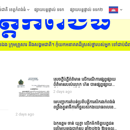
៍ជាតិ ខេត្តកំពង់ធំ
ផ្សាយបន្តផ្ទាល់ ទទក
ផ្សាយបន្តផ្ទាល់ ទទក២
ុមគ្រួសារ និងសង្គមជាតិ។ កុំយកអនាគតដ៏ស្រស់ថ្លារបស់អ្នក ទៅជាប់ជំពាក់
សេចក្តីបំភ្លឺព័ត៌មាន លេីករណីការផ្សព្វផ្សាយ
ព័ត៌មានរបស់លោក ហ៊ន បានផ្សព្វផ្សាយ
ព័ត៌មាននៅលើទំព័រ Facebook ឈ្មោះ
2 days ago
Horn News នាថ្ងៃទី​៣ ខែសីហា ឆ្នាំ​
២០២៦ នេះ ដោយបានដាក់ចំណងជើងថា
មេបញ្ជាការតំបន់ប្រតិបត្តិការសឹករងកំពង់ធំ
«ខេត្តកំពង់ធំ សូមសំណូមពរទៅដល់
ពង្រឹងតួនាទីភារកិច្ចរបស់កងយោធពលខេមរ
អភិបាលខេត្តកំពង់ធំប្រសិនបើជាអាចសូម
ភូមិន្ទ និងដាក់ចេញនូវបទបញ្ជាមួយ
2 days ago
សម្រាកសិនទៅទុកឲ្យប្រជាពលរដ្ឋរស់ស្រួល
ចំនួនជូនដល់កងកម្លាំងក្រោមឱវាទ
ខ្លះទៅព្រោះឥឡូវដឹងហើយថាពិបាករកលុយ
ឯកឧត្តម ចាន់ យុត្ថា លើកទឹកចិត្តបេក្ខជន
ណាស់គាត់ដាំដំណាំសឹកសឹងតែខ្ចីលុយ
ត្រៀមប្រឡងបាក់ឌុប ឆ្នាំ២០២៦ ឱ្យទទួល