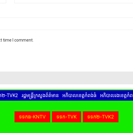
xt time I comment.
ទទក២-TVK2
រដ្ឋមន្ត្រីក្រសួងព័ត៌មាន
អភិបាលខេត្តកំពង់ធំ
អភិបាលរងខេត្តកំពង
ទទកធ-KNTV
ទទក-TVK
ទទក២-TVK2