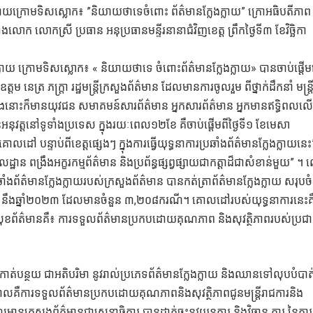
្លែងក្លាយក្រោមទិសស្លោក៖ ”និយាយថាទេចំពោះ ព័ត៌មានក្លែងក្លាយ” ក្រោអធិបតីភា
លោក លោកស្រី ប្រធាន អនុប្រធានមន្ទីរនានាជំវិញខេត្ត ព្រឹកថ្ងៃទី៣ ខែវិច្ឆិកា
ក្លាយ ក្រោមទិសស្លោក៖ « និយាយថាទេ ចំពោះព័ត៌មានក្លែងក្លាយ» បានចាប់ផ្តើ
ម នេត្រ ភក្ត្រា រដ្ឋមន្ត្រីក្រសួងព័ត៌មាន ដែលមានការចូលរួម ពីថ្នាក់ដឹកនាំ មន្ត្រ
២៥ ក្នុងនោះក៏មានយុវជន សមាគមន៍សារព័ត៌មាន អ្នកសារព័ត៌មាន អ្នកមានឥទ្ធិពលល
ុវត្តនៅទូទាំងប្រទេស ក្នុងរយៈពេល១២ខែ គឺចាប់ផ្តើមពីថ្ងៃទី១ ខែមេសា
ដៅ បន្ទាប់ពីខេត្តផ្សេងៗ ក្នុងការធ្វើយុទ្ធនាការប្រឆាំងព័ត៌មានក្លែងក្លាយនេះ
ពង្រឹងអក្ខរកម្មព័ត៌មាន និងប្រព័ន្ធផ្សព្វផ្សាយជាកត្តាដ៏ជាសំខាន់មួយ” ។
ំងព័ត៌មានក្លែងក្លាយរបស់ក្រសួងព័ត៌មាន បានកត់ត្រាព័ត៌មានក្លែងក្លាយ សរុបច
ឹងឆ្នាំ២០២៣ ដែលមានចំនួន ៣,២០៨ករណី។ គោលដៅរបស់យុទ្ធនាការនេះគ
តិសុខព័ត៌មានគឺ៖ ការទទួលព័ត៌មានប្រកបដោយគុណភាព និងសុវត្ថិភាពរបស់ប្រជា
កាត់បន្ថយ ជាអតិបរិមា នូវរាល់ប្រភេទព័ត៌មានក្លែងក្លាយ និងឈានទៅលុបបំបាត
 ពោលគឺការទទួលព័ត៌មានប្រកបដោយគុណភាពនិងសុវត្ថិភាពជូនមន្ត្រីរាជការនិង
ែលមានក្រសួងព័ត៌មានជាសេនាធិការ បានដាក់ចុះនូវយន្តការ និងវិធាន ការ នៃការ