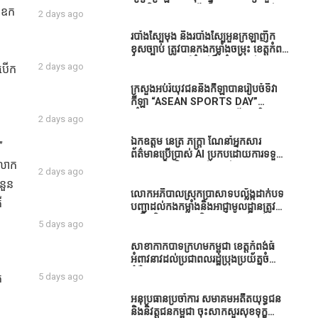
ធនាគារយកមកដាំ ព្រោះមួយរយៈចុងក្រោយ
បាននិទ្ទេសល្អប្រសើរ និងទទួលបានរង្វាន់
ព ឧក
2 days ago
នេះផ្ទុះរឿងនៅទឹកដីខេត្តកំពង់ធំច្រើនណាស់
បន្ថែមពីក្រុមការងារ
ពាក់ព័ន្ធនិងអាជ្ញាធរជាមួយនឹងប្រជាពលរដ្ឋ
របាំង​ស្បៃ​មុង​ និង​របាំង​ស្បៃ​អួន​ក្រឡា​ញឹក​
រឿងដីអាស្រ័យផល»
ខុស​ច្បាប់​ ត្រូវ​បាន​កងកម្លាំង​ចម្រុះ​ ខេត្តកំពង់​
ធំ​ បង្ក្រាប​បាន​នៅ​តំបន់​បឹង​ធំ​ ឃុំ​ផាត់​
2 days ago
មបើក
សណ្តាយ ​ក្នុង​រដូវ​បិទ​នេសាទ
ី
ក្រសួងអប់រំយុវជននិងកីឡាបានរៀបចំទិវា
កីឡា “ASEAN SPORTS DAY”
ើ
ឆ្នាំ២០២៦ ក្រោមប្រធានបទ«កីឡាបរិយាបន្ន
2 days ago
ដើម្បីសុខដុមរមនានៅក្នុង សង្គម” ក្នុងខេត្ត
កំពង់ធំ( Video inside)
ឯកឧត្តម នេត្រ ភក្ត្រា ណែនាំអ្នកសារ
”
ព័ត៌មានប្រើប្រាស់ AI ប្រកបដោយការទទួល
 លោក
ខុសត្រូវ និងមិនត្រូវប្រើប្រាស់ AI ឱ្យ
2 days ago
សរសេរពព័ត៌មាន ដោយមិនបានផ្ទៀងផ្ទាត់
ំនួន
ព្រោះ AI មិនមែនជាអ្នកទទួលខុសត្រូវនៃ
លោកអភិបាលស្រុកប្រាសាទបល្ល័ង្កដាក់បទ
ឺ
អត្ថបទព័ត៌មាននោះទេ
បញ្ជាដល់កងកម្លាំងនិងអាជ្ញាមូលដ្ឋានត្រូវ
ពង្រឹងកិច្ចការងារសន្តិសុខសណ្ដាប់ធ្នាប់ក្នុង
5 days ago
មូលដ្ឋានឲ្យបានល្អជូនប្រជាពលរដ្ឋ
សាខាកាកបាទក្រហមកម្ពុជា ខេត្តកំពង់ធំ
អំពាវនាវដល់ប្រជាពលរដ្ឋប្រុងប្រយ័ត្នចំពោះ
ជំងឺគ្រុនឈាម
5 days ago
់
អនុប្រធានប្រចាំការ សមាគមអតីតយុទ្ធជន
និងនិវត្តជនកម្ពុជា ចុះសាកសួរសុខទុក្ខ