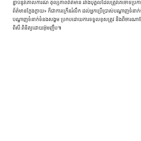
ខ្ជាប់នូវគោលការណ៍ តុល្យភាពព័ត៌មាន រវាងបុគ្គលដែលត្រូវគេចោទប្រក
ព័ត៌មានក្លែងក្លាយ» ក៏ជាការក្រើនរំលឹក ដល់អ្នកប្រើប្រាស់បណ្តាញទំនាក់ទំន
បណ្តាញទំនាក់ទំនងសង្គម ប្រកបដោយការទទួលខុសត្រូវ និងពិចារណាឱ
ពិសី.ពិនិត្យដោយអ៊ុមញឹប៕