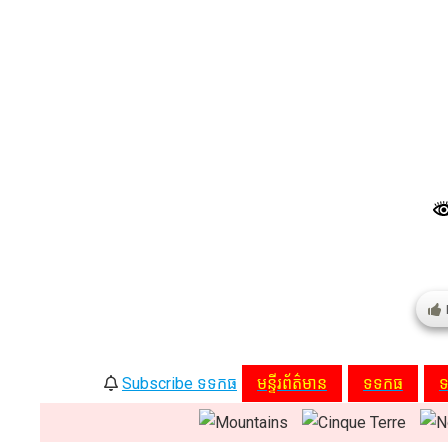
Subscribe ទទកធ
មន្ទីរព័ត៌មាន
ទទកធ