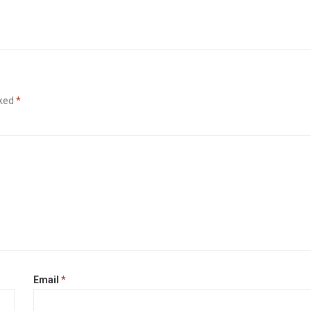
rked
*
Email
*