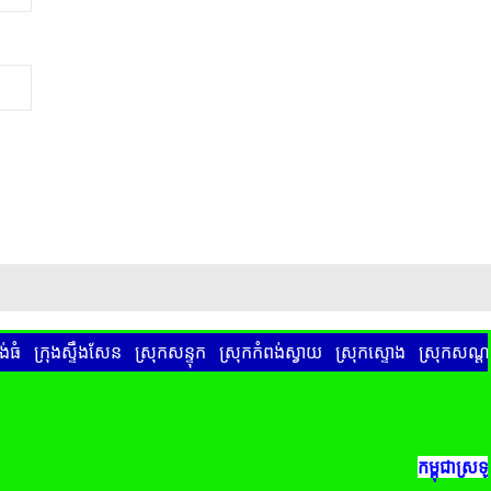
់ធំ
ក្រុងស្ទឹងសែន
ស្រុកសន្ទុក
ស្រុកកំពង់ស្វាយ
ស្រុកស្ទោង
ស្រុកសណ្តា
កម្ពុជាស្រឡាញ់សន្