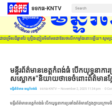
ទទកធ-KNTV
សដ៏ឆ្លាតវៃ គ្រឿងញៀនមិនមែនជាឱសថលើកកម្លាំងនោះឡើយ។ សូមប្រាប់មនុស្សជា
មន្ទីរព័ត៌មានខេត្តកំពង់ធំ បើកយុទ្ធនាការ
សស្លោក៖”និយាយថាទេចំពោះព័ត៌មានក្ល
មន្ទីរព័ត៌មាន ខេត្តកំពង់ធំ
ទទកធ-KNTV
—
November 2, 2025 11:34 pm
·
0 Co
មន្ទីរព័ត៌មានខេត្តកំពង់ធំ បើកយុទ្ធនាការប្រឆាំងព័ត៌មានក្លែងក្លាយក្