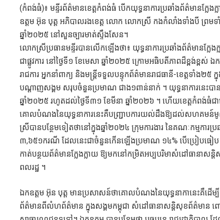
(កំពង់ធំ)៖ មន្ទីរព័ត៌មានខេត្តកំពង់ធំ បើកយុទ្ធនាការប្រឆាំងព័ត៌មានក
ឧត្តម អ៊ុន បុត្ត អភិបាលរងខេត្ត លោក លោកស្រី កងកំលាំងទាំងបី ព្រមទាំង
ឆ្នាំ២០២៥ នៅសួនច្បារមាត់ស្ទឹងសែន។
លោកស្រីប្រធានមន្ទីរបានលើកឡើងថា៖ យុទ្ធនាការប្រឆាំងព័ត៌មានក្លែង
ជាផ្លូវការ នៅថ្ងៃទី១ ខែមេសា ឆ្នាំ២០២៥ ក្រោមអធិបតីភាពដ៏ខ្ពង់ខ្ពស់ ឯកឧត្ត
រាជការ អ្នកនាំពាក្យ និងមន្ត្រីទទួលបន្ទុកព័ត៌មានរាជធានី-ខេត្តទាំង
បណ្តាញសង្គម សរុបចំនួនប្រមាណ ជាង១ពាន់នាក់ ។ យុទ្ធនាការនេះបានអន
ឆ្នាំ២០២៥ រហូតដល់ថ្ងៃទី៣១ ខែមីនា ឆ្នាំ២០២៦ ។ ហើយខេត្តកំពង់ធំជាគោល
គោលបំណងនៃយុទ្ធនាការនេះគឺបញ្ជ្រាបការយល់ដឹងឱ្យដល់សហគមន៍មូលដ្ឋាន 
ស្រីបានបន្ថែមទៀតថានៅក្នុងឆ្នាំ២០២៤ ក្រុមការងារ នៃគណៈកម្មការប្រឆា
៣,៦៥១ករណី ដែលនេះជាចំនួនកើនឡើងប្រមាណ ១៤% បើប្រៀបធៀប ន
កាត់បន្ថយព័ត៌មានក្លែងក្លាយ ឱ្យមកនៅកម្រិតអប្បបរិមាសំដៅធានាសន្
ពលរដ្ឋ ។
ឯកឧត្តម អ៊ុន បុត្ត មានប្រសាសន៍ថាគោលបំណងនៃយុទ្ធនាកានេះគឺដើម្បី
ព័ត៌មានពីលំហព័ត៌មាន ក្នុងសង្គមកម្ពុជា សំដៅធានាសន្តិសុខព័ត៌មាន
សាធារណជនទូទៅ។ ឯកឧត្តម បានបន្ថែមថា បច្ចុប្បន្ន រាជរដ្ឋាភិបាល ដ