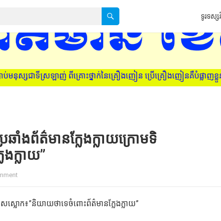
ទូរទស្សន
ទីស្រឡាញ់ ពីគ្រោះថ្នាក់នៃគ្រឿងញៀន ប្រើគ្រឿងញៀនគឺបំផ្លាញខ្លួនឯង ក្រ
ប្រឆាំងព័ត៌មានក្លែងក្លាយក្រោមទិ
ែងក្លាយ”
mment
រោមទិសស្លោក៖”និយាយថាទេចំពោះព័ត៌មានក្លែងក្លាយ”