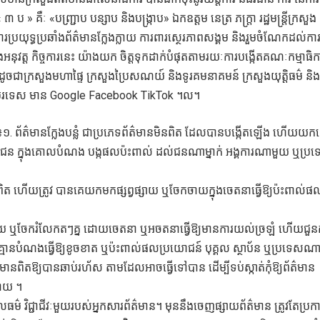
៣ ប » គឺៈ «បញ្ជ្រាប បន្សាប និងបង្ក្រាប» ឯកឧត្តម នេត្រ ភក្ត្រា រដ្ឋមន្ត្រីក្រសួង
ារប្រយុទ្ធប្រឆាំងព័ត៌មានក្លែងក្លាយ ការពារស្ថេរភាពសង្គម និងរួមចំណែកដល់កា
ុងអនុវត្ត កិច្ចការនេះ យ៉ាងយក ចិត្តទុកដាក់បំផុតតាមរយៈការបង្កើតគណៈកម្មាធិក
្ធ ដូចជាក្រសួងមហាផ្ទៃ ក្រសួងប្រៃសណយ៍ និងទូរគមនាគមន៍ ក្រសួងយុត្តិធម៌ និ
ងសង្គមបរទេស មាន Google Facebook TikTok ។ល។
ន៖១. ព័ត៌មានក្លែងបន្លំ ជាប្រភេទព័ត៌មានមិនពិត ដែលបានបង្កើតឡើង ហើយយ
ជន ក្នុងគោលបំណង បង្កផលប៉ះពាល់ ដល់ជនណាម្នាក់ អង្គការណាមួយ ឬប្រ
៌មានពិត ហើយត្រូវ បានគេយកមកផ្សព្វផ្សាយ ឬចែកចាយក្នុងចេតនាធ្វើឱ្យប៉ះពាល់ផ
្វផ្សាយ ឬចែករំលែកតៗគ្ន ដោយចេតនា ឬអចតនាធ្វើឱ្យមានការយល់ច្រឡំ ហើយជួ
យគ្មានបំណងធ្វើឱ្យខូចខាត ឬប៉ះពាល់ផលប្រយោជន៍ បុគ្គល ស្ថាប័ន ឬប្រទេសណ
័ត៌មានពិតឱ្យបានឆាប់រហ័ស តាមដែលអាចធ្វើទៅបាន ដើម្បីទប់ស្កាត់កុំឱ្យព័ត៌មាន
ភាយ ។
លធម៌ វិជ្ជាជីវៈមួយរបស់អ្នកសារព័ត៌មាន។ មុននឹងចេញផ្សាយព័ត៌មាន ត្រូវតែប្រកា