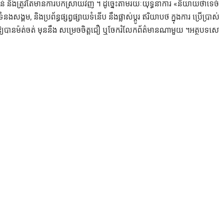
ាន់ និងត្រូវតែមានការបកស្រាយវិញ ។ ដូច្នេះតាមរយៈយុទ្ធនាការ «និយាយថាទេច
ងសង្គម, និងប្រព័ន្ធផ្សព្វផ្សាយទំនើប នឹងផ្លាស់ប្តូរ ឥរិយាបថ ក្នុងការ ប្រើប្រាស
្យបានម៉ត់ចត់ មុននឹង សម្រេចចិត្តជឿ ឬចែករំលែកព័ត៌មានណាមួយ ។អត្ថបទ