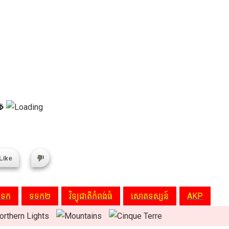
Like
ទទក
ទទក២
វិទ្យុជាតិកំពង់ធំ
សោតទស្សន៍
AKP