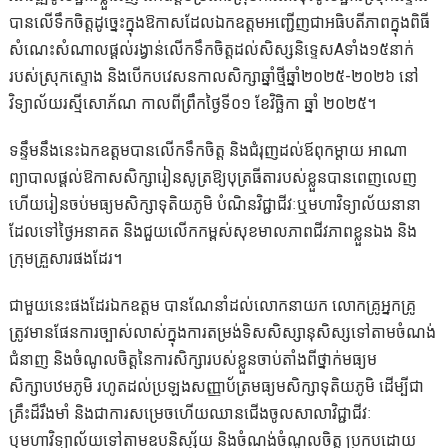
បានលើទឹកចិត្តដូច្នេះក្នុងឱកាសដែលឯកឧត្តមអញ្ជើញជាអធិបតីភាពក្នុងពិធី
សំណេះសំណាលផ្ដល់រង្វាន់លើកទឹកចិត្តដល់សិស្សនិទ្ទេសAទាំង១៥នាក់
របស់ស្រុកស្ទោង និងបើកបវេសនកាលសិក្សាឆ្នាំថ្មីឆ្នាំ២០២៥-២០២៦ នៅ
វិទ្យាល័យរស្មីសោភ័ណ កាលពីព្រឹកថ្ងៃទី០១ ខែវិច្ឆិកា ឆ្នាំ ២០២៥។
ទន្ទឹមនឹងនេះឯកឧត្តមបានលើកទឹកចិត្ត និងជំរុញដល់ឪពុកម្តាយ អាណា
ព្យាបាលផ្ដល់ឱកាសសិក្សារៀនសូត្រឱ្យបុត្រធីតារបស់ខ្លួនបានពេញលេញ
ហើយរៀនចប់មធ្យមសិក្សាទុតិយភូមិ បំណិនវិជ្ជាជីវៈឬមហាវិទ្យាល័យនានា
ដែលទៅថ្ងៃអនាគត និងជួយលើកកម្ពស់សុខមាលភាពជីវភាពខ្លួនឯង និង
ក្រុមគ្រួសារផងដែរ។
ជាមួយនេះផងដែរឯកឧត្តម បានណែនាំដល់លោកនាយក លោកគ្រូអ្នកគ្រូ
ត្រូវមានផែនការច្បាស់លាស់ក្នុងការតម្រង់ទិសសិស្សានុសិស្សទៅតាមចំណង់
ជំនាញ និងចំណូលចិត្តនៃការសិក្សារបស់ខ្លួនចាប់តាំងពីថ្នាក់មធ្យម
សិក្សាបឋមភូមិ រហូតដល់ប្រឡងសញ្ញាប័ត្រមធ្យមសិក្សាទុតិយភូមិ ដើម្បីជា
គ្រឹះដ៏រឹងមាំ និងជាការសម្រេចហើយឈានជើងចូលសាលាវិជ្ជាជីវៈ
ឬមហាវិទ្យាល័យទៅតាមឧបនិស្ស័យ និងចំណង់ចំណូលចិត្ត ប្រកបដោយ