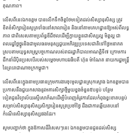
គុណភាព។
លើសពីនេះឯកឧត្តម បានលើកទឹកចិត្តថែមទៀតដល់សិស្សានុសិស្ស ត្រូវ
ខិតខំសិក្សារៀនសូត្រទាំងនៅសាលារៀន និងនៅតាមគេហដ្ឋានឱ្យអស់ពីលទ្ធ
ភាព ជាពិសេសតាមប្រព័ន្ធឌីជីថលដើម្បីក្លាយខ្លួនជាសិស្សល្អ មិត្តល្អ ជា
ពលរដ្ឋថ្លៃថ្នូរនិងជាមូលធនមនុស្សជួយអភិវឌ្ឍប្រទេសជាតិទៅថ្ងៃអនាគត
ស្របតាមយុទ្ធសាស្ត្របច្ចកោណរបស់រាជរដ្ឋាភិបាលអាណត្តិទី៧ ក្រោមការ
ដឹកនាំដ៏ប៉ិនប្រសបើរបស់សម្ដេចមហាបវរធិបតី ហ៊ុន ម៉ាណែត នាយករដ្ឋមន្ត្រី
នៃព្រះរាជាណាចក្រកម្ពុជា។
លើសពីនេះក្នុងនាមប្រធានក្រុមការងារចុះមូលដ្ឋានស្រុកស្ទោង ឯកឧត្តមបាន
ប្រកាសនឹងជួយកសាងនូវអគារសិក្សាថ្មីមួយខ្នងចំនួន៥បន្ទប់ បន្ថែម
ទៀតជូនវិទ្យាល័យរស្មីសោភ័ណដើម្បីបំពេញតំរូវការដែលកំពុងខ្វះខាតបន្ទប់
សម្រាប់សិស្សានុសិស្សសិក្សារៀនសូត្រប្រចាំថ្ងៃ ដឹងជាការឆ្លើយតបនៅ
កំណើនសិស្សានុសិស្សផងដែរ។
សូមបញ្ជាក់ថា ក្នុងឱកាសដ៏វិសេសៗនេះ ឯកឧត្តមបានជូនដល់សិស្ស