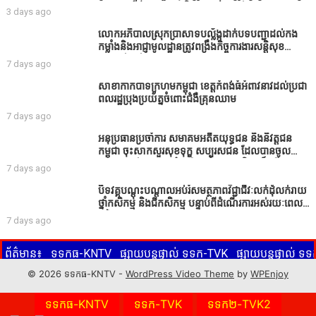
សរសេរពព័ត៌មាន ដោយមិនបានផ្ទៀងផ្ទាត់ ព្រោះ AI
3 days ago
មិនមែនជាអ្នកទទួលខុសត្រូវនៃអត្ថបទព័ត៌មាននោះទេ
លោកអភិបាលស្រុកប្រាសាទបល្ល័ង្កដាក់បទបញ្ជាដល់កង
កម្លាំងនិងអាជ្ញាមូលដ្ឋានត្រូវពង្រឹងកិច្ចការងារសន្តិសុខ
សណ្ដាប់ធ្នាប់ក្នុងមូលដ្ឋានឲ្យបានល្អជូនប្រជាពលរដ្ឋ
7 days ago
សាខាកាកបាទក្រហមកម្ពុជា ខេត្តកំពង់ធំអំពាវនាវដល់ប្រជា
ពលរដ្ឋប្រុងប្រយ័ត្នចំពោះជំងឺគ្រុនឈាម
7 days ago
អនុប្រធានប្រចាំការ សមាគមអតីតយុទ្ធជន និងនិវត្តជន
កម្ពុជា ចុះសាកសួរសុខទុក្ខ សប្បុរសជន ដែលបានចូល
រួមសាងសង់សាលប្រជុំ នៅក្នុងមណ្ឌលអភិវឌ្ឍន៍អតីត
7 days ago
យុទ្ធជន មរតកតេជោធិបតីថ្លុកកព្រីង
បិទវគ្គបណ្តុះបណ្តាលអប់រំសមត្ថភាពវិជ្ជាជីវៈលក់ដុំលក់រាយ
ថ្នាំកសិកម្ម និងជីកសិកម្ម បន្ទាប់ពីដំណើរការអស់រយៈពេល
3 ថ្ងៃ
7 days ago
ព័ត៌មាន៖
ទទកធ-KNTV
ផ្សាយបន្តផ្ទាល់ ទទក-TVK
ផ្សាយបន្តផ្ទាល់ 
(សូមចុចលើ ទទកធ-KNTV, ទទក-TVK, ទទក២-TVK2 ប៊ូតុងពណ៌ក្រហម
© 2026 ទទកធ-KNTV -
WordPress Video Theme
by
WPEnjoy
KNTV
ទទកធ-KNTV
ទទក-TVK
ទទក២-TVK2