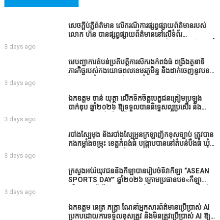
សេចក្តីបំភ្លឺព័ត៌មាន លេីករណីការផ្សព្វផ្សាយព័ត៌មានរបស់
លោក ហ៊ន បានផ្សព្វផ្សាយព័ត៌មាននៅលើទំព័រ
Facebook ឈ្មោះ Horn News នាថ្ងៃទី​៣ ខែសីហា ឆ្នាំ​
3 days ago
២០២៦ នេះ ដោយបានដាក់ចំណងជើងថា «ខេត្តកំពង់ធំ
សូមសំណូមពរទៅដល់អភិបាលខេត្តកំពង់ធំប្រសិនបើជាអាច
មេបញ្ជាការតំបន់ប្រតិបត្តិការសឹករងកំពង់ធំ ពង្រឹងតួនាទី
សូមសម្រាកសិនទៅទុកឲ្យប្រជាពលរដ្ឋរស់ស្រួលខ្លះទៅព្រោះ
ភារកិច្ចរបស់កងយោធពលខេមរភូមិន្ទ និងដាក់ចេញនូវបទ
ឥឡូវដឹងហើយថាពិបាករកលុយណាស់គាត់ដាំដំណាំសឹក
បញ្ជាមួយចំនួនជូនដល់កងកម្លាំងក្រោមឱវាទ
3 days ago
សឹងតែខ្ចីលុយធនាគារយកមកដាំ ព្រោះមួយរយៈចុងក្រោយ
នេះផ្ទុះរឿងនៅទឹកដីខេត្តកំពង់ធំច្រើនណាស់ពាក់ព័ន្ធនិង
ឯកឧត្តម ចាន់ យុត្ថា លើកទឹកចិត្តបេក្ខជនត្រៀមប្រឡង
អាជ្ញាធរជាមួយនឹងប្រជាពលរដ្ឋរឿងដីអាស្រ័យផល»
បាក់ឌុប ឆ្នាំ២០២៦ ឱ្យទទួលបាននិទ្ទេសល្អប្រសើរ និង
ទទួលបានរង្វាន់បន្ថែមពីក្រុមការងារ
3 days ago
របាំង​ស្បៃ​មុង​ និង​របាំង​ស្បៃ​អួន​ក្រឡា​ញឹក​ខុស​ច្បាប់​ ត្រូវ​បាន​
កងកម្លាំង​ចម្រុះ​ ខេត្តកំពង់​ធំ​ បង្ក្រាប​បាន​នៅ​តំបន់​បឹង​ធំ​ ឃុំ​
ផាត់​សណ្តាយ ​ក្នុង​រដូវ​បិទ​នេសាទ
3 days ago
ក្រសួងអប់រំយុវជននិងកីឡាបានរៀបចំទិវាកីឡា “ASEAN
SPORTS DAY” ឆ្នាំ២០២៦ ក្រោមប្រធានបទ«កីឡា
បរិយាបន្នដើម្បីសុខដុមរមនានៅក្នុង សង្គម” ក្នុងខេត្តកំពង់
3 days ago
ធំ( Video inside)
ឯកឧត្តម នេត្រ ភក្ត្រា ណែនាំអ្នកសារព័ត៌មានប្រើប្រាស់ AI
ប្រកបដោយការទទួលខុសត្រូវ និងមិនត្រូវប្រើប្រាស់ AI ឱ្យ