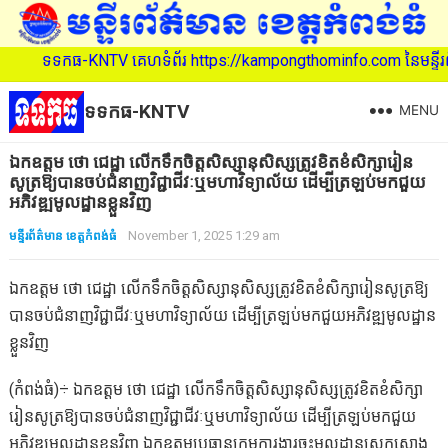
ទទកធ-KNTV គេហទំព័រ https://kampongthominfo.com នៃមន្ទីរព័ត៌មាន
ទទកធ-KNTV
MENU
ឯកឧត្តម ថោ ជេដ្ឋា លើកទឹកចិត្តសិស្សានុសិស្សត្រូវខិតខំសិក្សារៀន
សូត្រឱ្យបានចប់ជំនាញវិជ្ជាជីវៈឬមហាវិទ្យាល័យ ដើម្បីត្រឡប់មកជួយ
អភិវឌ្ឍមូលដ្ឋានខ្លួនវិញ
មន្ទីរព័ត៌មាន ខេត្តកំពង់ធំ
November 1, 2025 1:29 am
ឯកឧត្តម ថោ ជេដ្ឋា លើកទឹកចិត្តសិស្សានុសិស្សត្រូវខិតខំសិក្សារៀនសូត្រឱ្យ
បានចប់ជំនាញវិជ្ជាជីវៈឬមហាវិទ្យាល័យ ដើម្បីត្រឡប់មកជួយអភិវឌ្ឍមូលដ្ឋាន
ខ្លួនវិញ
(កំពង់ធំ)÷ ឯកឧត្តម ថោ ជេដ្ឋា លើកទឹកចិត្តសិស្សានុសិស្សត្រូវខិតខំសិក្សា
រៀនសូត្រឱ្យបានចប់ជំនាញវិជ្ជាជីវៈឬមហាវិទ្យាល័យ ដើម្បីត្រឡប់មកជួយ
អភិវឌ្ឍមូលដ្ឋានខ្លួនវិញ ឯកឧត្តមប្រធានក្រុមការងារចុះមូលដ្ឋានស្រុកស្ទោង