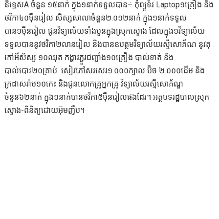
និទ្ទេសA ចំនួន ១៥នាក់ ក្នុង១នាក់ទទួលបាន÷ កុំព្យូទ័រ Laptop១គ្រឿង និង
ថវិកា៤០ម៉ឺនរៀល សិស្សសាលាចំនួន២.០១២នាក់ ក្នុង១នាក់ទទួល
បាន១ម៉ឺនរៀល ជូនវិទ្យាល័យទាំងបួនក្នុងស្រុកស្ទោង ដែលក្នុង១វិទ្យាល័យ
ទទួលបាននូវថវិកា២លានរៀល និងបានឧបត្ថមវិទ្យាល័យរស្មីសោភ័ណ នូវតុ
កៅអីសិស្ស ១០ឈុត កង្ហារភ្ជួរជញ្ជាំង១០គ្រឿង បាល់ទាត់ និង
បាល់បោះ២០គ្រាប់ សៀវភៅសរសេរ១.០០០ក្បាល ប៊ិច ២.០០០ដើម និង
ក្រដាសរ៉ាម១០កេះ និងជូនលោកគ្រូអ្នកគ្រូ វិទ្យាល័យរស្មីសោភ័ណ្ឌ
ចំនួន៦២នាក់ ក្នុង១នាក់បានថវិកា៥ម៉ឺនរៀលផងដែរ។ អត្ថបទរដ្ឋបាលស្រុក
ស្ទោង-ពិនិត្យដោយអ៊ុមញឹប។