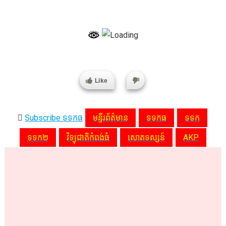
Like
Subscribe ទទកធ
មន្ទីរព័ត៌មាន
ទទកធ
ទទក
ទទក២
វិទ្យុជាតិកំពង់ធំ
សោតទស្សន៍
AKP