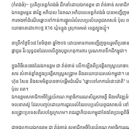
(កំពង់ធំ)÷ ប្រតិភូខេត្តកំពង់ធំ ដឹកនាំដោយឯកឧត្តម ជា វ៉ាន់ចាន់ សមាជិកអ
ឯកឧត្តមនួន ផារ័ត្ន អភិបាល នៃគណ:អភិបាលខេត្តកំពង់ធំ បានអញ្ជើញមកគោរ
ការចងចាំដំណេីរឆ្ពោះទៅកាន់ការផ្តួលរំលំរបបប្រល័យពូជសាសន៍ ប៉ុល 
យោធាតេជោកោះថ្ម X16 ឃុំទន្លូង ស្រុកមេមត់ ខេត្តត្បូងឃ្មុំ។
នាព្រឹកថ្ងៃទី១៨ ខែមិថុនា ឆ្នាំ២០៦ ដោយមានការអញ្ជើញចូលរួមពីប្រធានមន្
ផ្កាជូន វីរ:យុទ្ធជនដែលពលីក្នុងបុព្វហេតុការពារ បូរណភាពទឹកដីកម្ពុជា។
ក្នុងពិធីនេះផងដែរឯកឧត្តម ជា វ៉ាន់ចាន់ លើកឡើងពីប្រវត្តិសាស្រ្តយោធាតេ
សារៈសំខាន់ខ្លាំងក្នុងប្រវត្តិសាស្រ្តសង្គ្រាម និងនយោបាយរបស់កម្ពុជា
ហ៊ុន សែន និងសមមិត្តបានចាប់ផ្តើមដំណើរ “ឆ្ពោះទៅរកការរំដោះជាតិ” ដោ
ប៉ុល ពត។
ឯកឧត្តមសមាជិកអចិន្ត្រៃយ៍គណ:កម្មាធិការរណសិរ្សសាមគ្គី និងអភិវឌ្ឍន
ចលនាតស៊ូ ដែលបញ្ចប់ដោយការដួលរលំនៃរបបប្រល័យពូជសាសន៍ នៅឆ្នាំ១៩
សង្គ្រោះប្រទេសពីរបបខ្មែរក្រហម។ រាជរដ្ឋាភិបាលកម្ពុជាតែងតែប្រារព្ធពិធ
ជាចុងក្រោយឯកឧត្តម ជា វ៉ាន់ចាន់ សមាជិកអចិន្ត្រៃយ៍គណ:កម្មាធិការរណសិ