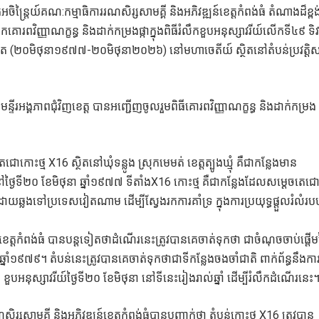
ចិន្ត្រៃយ៍គណ:កម្មាធិការរណសិរ្សសាមគ្គី និងអភិវឌ្ឍន៍ខេត្តកំពង់ធំ តំណាងដ៏ខ្ពង់
ពវិញ្ញាណក្ខន្ធ និងដាក់កម្រងផ្កាក្នុងពិធីរំលឹកខួបអនុស្សាវរីយ៍លេីកទី៤៩ ទិ
ពត (២០មិថុនា១៩៧៧-២០មិថុនា២០២៦) នៅមហាចេតីយ៍ ស្ថិតនៅតំបន់ប្រវត្តិសា
ទីរអង្គភាពជុំវិញខេត្ត បានអញ្ជើញ​ចូលរួម​ពិធីគោរពវិញ្ញាណក្ខន្ធ និងដាក់កម្រង
ជោកោះថ្ម X16 ស្ថិតនៅឃុំទន្លូង ស្រុកមេមត់ ខេត្តត្បូងឃ្មុំ គឺជាកន្លែងមាន
។ នៅថ្ងៃទី២០ ខែមិថុនា ឆ្នាំ១៩៧៧ ទីតាំងX16 កោះថ្ម គឺជាកន្លែងដែលសម្ដេចតេជ
យឆ្លងទៅប្រទេសវៀតណាម ដើម្បីស្វែងរកការគាំទ្រ ក្នុងការប្រយុទ្ធផ្តួលរំលំរប
៍ខេត្តកំពង់ធំ បានបន្តទៀតថាដំណើរនេះត្រូវបានគេចាត់ទុកថា ជាចំណុចចាប់ផ្តើ
៧៩។ តំបន់នេះត្រូវបានគេចាត់ទុកថាជាទីកន្លែងចងចាំជាតិ ពាក់ព័ន្ធនឹងកា
ី ខួបអនុស្សាវរីយ៍ថ្ងៃទី២០ ខែមិថុនា នៅទីនេះរៀងរាល់ឆ្នាំ ដើម្បីរំលឹកដំណើរនេះ
រ្សសាមគ្គី និងអភិវឌ្ឍន៍ខេត្តកំពង់ធំបានបញ្ជាក់ថា តំបន់កោះថ្ម X16 ត្រូវបាន