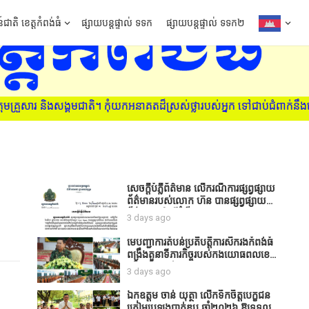
៍ជាតិ ខេត្តកំពង់ធំ
ផ្សាយបន្តផ្ទាល់ ទទក
ផ្សាយបន្តផ្ទាល់ ទទក២
កុំយកអនាគតដ៏ស្រស់ថ្លារបស់អ្នក ទៅជាប់ជំពាក់នឹងគ្រឿងញៀន ស្វែងរកវិជ្ជ
សេចក្តីបំភ្លឺព័ត៌មាន លេីករណីការផ្សព្វផ្សាយ
ព័ត៌មានរបស់លោក ហ៊ន បានផ្សព្វផ្សាយ
ព័ត៌មាននៅលើទំព័រ Facebook ឈ្មោះ
3 days ago
Horn News នាថ្ងៃទី​៣ ខែសីហា ឆ្នាំ​
២០២៦ នេះ ដោយបានដាក់ចំណងជើងថា
មេបញ្ជាការតំបន់ប្រតិបត្តិការសឹករងកំពង់ធំ
«ខេត្តកំពង់ធំ សូមសំណូមពរទៅដល់
ពង្រឹងតួនាទីភារកិច្ចរបស់កងយោធពលខេមរ
អភិបាលខេត្តកំពង់ធំប្រសិនបើជាអាចសូម
ភូមិន្ទ និងដាក់ចេញនូវបទបញ្ជាមួយ
3 days ago
សម្រាកសិនទៅទុកឲ្យប្រជាពលរដ្ឋរស់ស្រួល
ចំនួនជូនដល់កងកម្លាំងក្រោមឱវាទ
ខ្លះទៅព្រោះឥឡូវដឹងហើយថាពិបាករកលុយ
ឯកឧត្តម ចាន់ យុត្ថា លើកទឹកចិត្តបេក្ខជន
ណាស់គាត់ដាំដំណាំសឹកសឹងតែខ្ចីលុយ
ត្រៀមប្រឡងបាក់ឌុប ឆ្នាំ២០២៦ ឱ្យទទួល