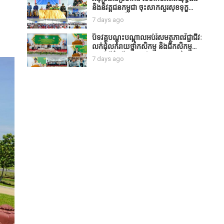
និងនិវត្តជនកម្ពុជា ចុះសាកសួរសុខទុក្ខ
សប្បុរសជន ដែលបានចូល
7 days ago
រួមសាងសង់សាលប្រជុំ នៅក្នុងមណ្ឌល
អភិវឌ្ឍន៍អតីតយុទ្ធជន មរតកតេជោធិបតី
បិទវគ្គបណ្តុះបណ្តាលអប់រំសមត្ថភាពវិជ្ជាជីវៈ
ថ្លុកកព្រីង
លក់ដុំលក់រាយថ្នាំកសិកម្ម និងជីកសិកម្ម
បន្ទាប់ពីដំណើរការអស់រយៈពេល 3 ថ្ងៃ
7 days ago