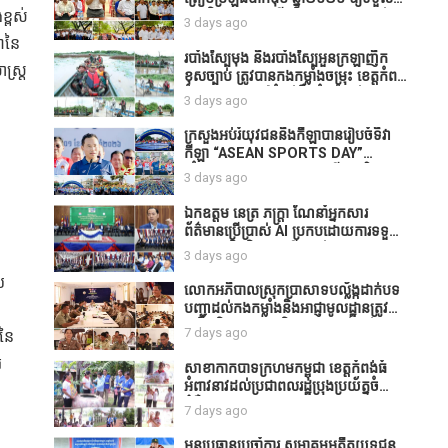
ធនាគារយកមកដាំ ព្រោះមួយរយៈចុងក្រោយ
ខ្ពស់
បាននិទ្ទេសល្អប្រសើរ និងទទួលបានរង្វាន់
នេះផ្ទុះរឿងនៅទឹកដីខេត្តកំពង់ធំច្រើនណាស់
3 days ago
បន្ថែមពីក្រុមការងារ
ពាក់ព័ន្ធនិងអាជ្ញាធរជាមួយនឹងប្រជាពលរដ្ឋ
វានៃ
របាំង​ស្បៃ​មុង​ និង​របាំង​ស្បៃ​អួន​ក្រឡា​ញឹក​
រឿងដីអាស្រ័យផល»
ស្រ្ត
ខុស​ច្បាប់​ ត្រូវ​បាន​កងកម្លាំង​ចម្រុះ​ ខេត្តកំពង់​
ធំ​ បង្ក្រាប​បាន​នៅ​តំបន់​បឹង​ធំ​ ឃុំ​ផាត់​
3 days ago
សណ្តាយ ​ក្នុង​រដូវ​បិទ​នេសាទ
ក្រសួងអប់រំយុវជននិងកីឡាបានរៀបចំទិវា
កីឡា “ASEAN SPORTS DAY”
ឆ្នាំ២០២៦ ក្រោមប្រធានបទ«កីឡាបរិយាបន្ន
3 days ago
ដើម្បីសុខដុមរមនានៅក្នុង សង្គម” ក្នុងខេត្ត
កំពង់ធំ( Video inside)
ឯកឧត្តម នេត្រ ភក្ត្រា ណែនាំអ្នកសារ
ព័ត៌មានប្រើប្រាស់ AI ប្រកបដោយការទទួល
ខុសត្រូវ និងមិនត្រូវប្រើប្រាស់ AI ឱ្យ
ោ
3 days ago
សរសេរពព័ត៌មាន ដោយមិនបានផ្ទៀងផ្ទាត់
ប
ព្រោះ AI មិនមែនជាអ្នកទទួលខុសត្រូវនៃ
លោកអភិបាលស្រុកប្រាសាទបល្ល័ង្កដាក់បទ
អត្ថបទព័ត៌មាននោះទេ
បញ្ជាដល់កងកម្លាំងនិងអាជ្ញាមូលដ្ឋានត្រូវ
ពង្រឹងកិច្ចការងារសន្តិសុខសណ្ដាប់ធ្នាប់ក្នុង
7 days ago
មនៃ
មូលដ្ឋានឲ្យបានល្អជូនប្រជាពលរដ្ឋ
រ
សាខាកាកបាទក្រហមកម្ពុជា ខេត្តកំពង់ធំ
អំពាវនាវដល់ប្រជាពលរដ្ឋប្រុងប្រយ័ត្នចំពោះ
។
ជំងឺគ្រុនឈាម
7 days ago
អនុប្រធានប្រចាំការ សមាគមអតីតយុទ្ធជន