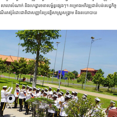
 សាលាសំណាក់ និងហេដ្ឋារចនាសម្ព័ន្ធផ្សេងៗ។ គម្រោងអភិវឌ្ឍជាតំបន់សេដ្ឋកិច្ច
រតស៊ូរំដោះជាតិជាសញ្ញានៃប្រវត្តិសាស្ត្រសង្គ្រាម និងនយោបាយ