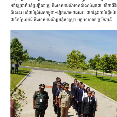
អភិវឌ្ឍជាតំបន់ប្រវត្តិសាស្ត្រ និងទេសចរណ៍មានសំណង់ដូចជា វេទិកាពិធី
ពិសេស នៅជាប់ព្រំដែនកម្ពុជា–វៀតណាមផងដែរ។ ជាកន្លែងចាប់ផ្តើមដំណើ
ជាទីកន្លែងអប់រំ និងទេសចរណ៍ប្រវត្តិសាស្ត្រ។ អត្ថបទលោក ធូ កែវមុនី