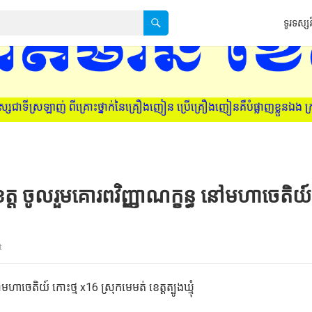
ទូរទស្សន
ៃគ្រឿងញៀន ប្រើគ្រឿងញៀនគឺបំផ្លាញខ្លួនឯង ក្រុមគ្រួសារ និងសង្គមជាតិ។ 
ខេត្ត ចូលរួមគោរពវិញ្ញាណក្ខន្ធ នៅមហាចេតិយ៍
t
ៅមហាចេតិយ៍ កោះថ្ម x16 ស្រុកមេមត់ ខេត្តត្បូងឃ្មុំ