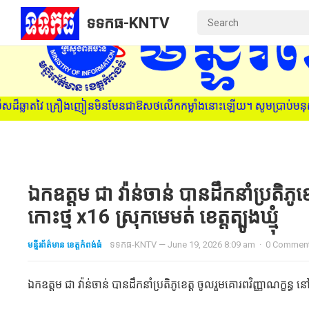
ទទកធ-KNTV
នជាឱសថលើកកម្លាំងនោះឡើយ។ សូមប្រាប់មនុស្សជាទីស្រឡាញ់ ពីគ្រោះថ្នាក់ន
ឯកឧត្តម ជា វ៉ាន់ចាន់ បានដឹកនាំប្រតិភូ
កោះថ្ម x16 ស្រុកមេមត់ ខេត្តត្បូងឃ្មុំ
មន្ទីរព័ត៌មាន ខេត្តកំពង់ធំ
ទទកធ-KNTV
—
June 19, 2026 8:09 am
·
0 Commen
ឯកឧត្តម ជា វ៉ាន់ចាន់ បានដឹកនាំប្រតិភូខេត្ត ចូលរួមគោរពវិញ្ញាណក្ខន្ធ ន