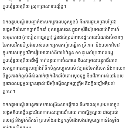
ក្នុងឃុំទួលគ្រើល ស្រុកប្រាសាទបល្ល័ង្ក។
ឯកឧត្តមបណ្ឌិតបញ្ចាក់ថាសកម្មភាពមនុស្សធម៌ និងការជួយជ្រោមជ្រែង
សង្គមពីសំណាក់ថ្នាក់ដឹកនាំ ឬសប្បុរសជន ក្នុងកម្មវិធីរៀបអាពាហ៍ពិពាហ៍
សមូហភាព (ការរៀបការរួមគ្នា) ជូនដល់ប្រជាពលរដ្ឋ គោលបំណងសំខាន់ៗ
នៃកាយវិការដ៏ប្រពៃរបស់លោកអ្នកឧកញ៉ាបណ្ឌិត ទ្រី ភាព និងលោកជំទាវ
ក្នុងការឧបត្ថម្ភថវិការៀបអាពាហ៍ពិពាហ៍ចំនួន ១១ គូ ដល់ប្រជាពលរដ្ឋ
ក្នុងឃុំទួលគ្រើលដើម្បី កាត់បន្ថយការចំណាយ និងសម្រាលបន្ទុកជីវភាព
សកម្មភាពនេះឆ្លុះបញ្ចាំងពីទឹកចិត្តសប្បុរសធម៌ វប្បធម៌ចែករំលែក និងការយក
ចិត្តទុកដាក់ខ្ពស់ពីសំណាក់ថ្នាក់ដឹកនាំចំពោះសុខទុក្ខ និងជីវភាពរស់នៅរបស់
ប្រជាពលរដ្ឋមូលដ្ឋានផ្ទាល់ដើម្បីបង្កើតស្នាមញញឹម និងក្តីសង្ឃឹមថ្មីដល់
ពួកគេ។
ឯកឧត្តមបណ្ឌិតបន្តថានេះការពង្រឹងសាមគ្គីភាព និងភាពសុខដុមរមនាក្នុង
សង្គមនិងបង្កើតនូវបរិយាកាសសប្បាយរីករាយ ភាពស្និទ្ធស្នាល រវាងប្រជា
ពលរដ្ឋ និងថ្នាក់ដឹកនាំ ព្រមទាំងរវាងអ្នកភូមិផងរបងជាមួយគ្នាកាន់តែខ្លាំង
ក្លាថែមទៀតផង។