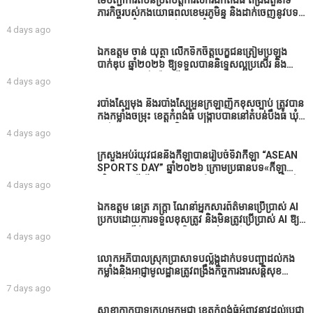
មេបញ្ជាការតំបន់ប្រតិបត្តិការសឹករងកំពង់ធំ ពង្រឹងតួនាទី
សូមសម្រាកសិនទៅទុកឲ្យប្រជាពលរដ្ឋរស់ស្រួលខ្លះទៅព្រោះ
ភារកិច្ចរបស់កងយោធពលខេមរភូមិន្ទ និងដាក់ចេញនូវបទ
ឥឡូវដឹងហើយថាពិបាករកលុយណាស់គាត់ដាំដំណាំសឹក
បញ្ជាមួយចំនួនជូនដល់កងកម្លាំងក្រោមឱវាទ
4 days ago
សឹងតែខ្ចីលុយធនាគារយកមកដាំ ព្រោះមួយរយៈចុងក្រោយ
នេះផ្ទុះរឿងនៅទឹកដីខេត្តកំពង់ធំច្រើនណាស់ពាក់ព័ន្ធនិង
ឯកឧត្តម ចាន់ យុត្ថា លើកទឹកចិត្តបេក្ខជនត្រៀមប្រឡង
អាជ្ញាធរជាមួយនឹងប្រជាពលរដ្ឋរឿងដីអាស្រ័យផល»
បាក់ឌុប ឆ្នាំ២០២៦ ឱ្យទទួលបាននិទ្ទេសល្អប្រសើរ និង
ទទួលបានរង្វាន់បន្ថែមពីក្រុមការងារ
4 days ago
របាំង​ស្បៃ​មុង​ និង​របាំង​ស្បៃ​អួន​ក្រឡា​ញឹក​ខុស​ច្បាប់​ ត្រូវ​បាន​
កងកម្លាំង​ចម្រុះ​ ខេត្តកំពង់​ធំ​ បង្ក្រាប​បាន​នៅ​តំបន់​បឹង​ធំ​ ឃុំ​
ផាត់​សណ្តាយ ​ក្នុង​រដូវ​បិទ​នេសាទ
4 days ago
ក្រសួងអប់រំយុវជននិងកីឡាបានរៀបចំទិវាកីឡា “ASEAN
SPORTS DAY” ឆ្នាំ២០២៦ ក្រោមប្រធានបទ«កីឡា
បរិយាបន្នដើម្បីសុខដុមរមនានៅក្នុង សង្គម” ក្នុងខេត្តកំពង់
4 days ago
ធំ( Video inside)
ឯកឧត្តម នេត្រ ភក្ត្រា ណែនាំអ្នកសារព័ត៌មានប្រើប្រាស់ AI
ប្រកបដោយការទទួលខុសត្រូវ និងមិនត្រូវប្រើប្រាស់ AI ឱ្យ
សរសេរពព័ត៌មាន ដោយមិនបានផ្ទៀងផ្ទាត់ ព្រោះ AI
4 days ago
មិនមែនជាអ្នកទទួលខុសត្រូវនៃអត្ថបទព័ត៌មាននោះទេ
លោកអភិបាលស្រុកប្រាសាទបល្ល័ង្កដាក់បទបញ្ជាដល់កង
កម្លាំងនិងអាជ្ញាមូលដ្ឋានត្រូវពង្រឹងកិច្ចការងារសន្តិសុខ
សណ្ដាប់ធ្នាប់ក្នុងមូលដ្ឋានឲ្យបានល្អជូនប្រជាពលរដ្ឋ
7 days ago
សាខាកាកបាទក្រហមកម្ពុជា ខេត្តកំពង់ធំអំពាវនាវដល់ប្រជា