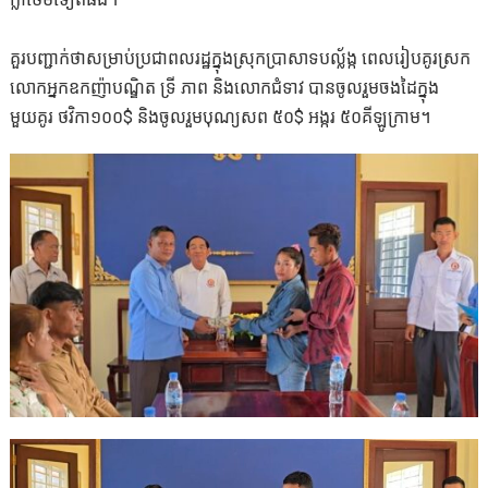
គួរបញ្ជាក់ថាសម្រាប់ប្រជាពលរដ្ឋក្នុងស្រុកប្រាសាទបល្ល័ង្ក ពេលរៀបគូរស្រក​
លោកអ្នកឧកញ៉ាបណ្ឌិត ទ្រី ភាព និងលោកជំទាវ បានចូលរួមចងដៃក្នុង
មួយគូរ ថវិកា១០០$ និងចូលរួមបុណ្យសព ៥០$ អង្ករ ៥០គីឡូក្រាម។