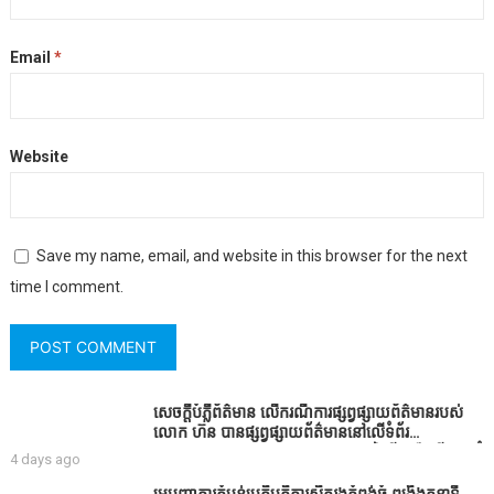
Email
*
Website
Save my name, email, and website in this browser for the next
time I comment.
សេចក្តីបំភ្លឺព័ត៌មាន លេីករណីការផ្សព្វផ្សាយព័ត៌មានរបស់
លោក ហ៊ន បានផ្សព្វផ្សាយព័ត៌មាននៅលើទំព័រ
Facebook ឈ្មោះ Horn News នាថ្ងៃទី​៣ ខែសីហា ឆ្នាំ​
4 days ago
២០២៦ នេះ ដោយបានដាក់ចំណងជើងថា «ខេត្តកំពង់ធំ
សូមសំណូមពរទៅដល់អភិបាលខេត្តកំពង់ធំប្រសិនបើជាអាច