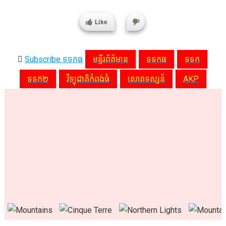
Like
Subscribe ទទកធ
មន្ទីរព័ត៌មាន
ទទកធ
ទទក
ទទក២
វិទ្យុជាតិកំពង់ធំ
សោតទស្សន៍
AKP