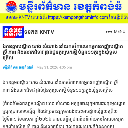
-KNTV គេហទំព័រ https://kampongthominfo.com នៃមន្ទីរព័ត៌មាន ខេត្តកំ
ទទកធ-KNTV
MENU
ឯកឧត្តមបណ្ឌិត ហេង សំណាង នាំយកថវិកាលោកអ្នកឧកញ៉ាបណ្ឌិត
ទ្រី ភាព និងលោកជំទាវ ផ្តល់ជូនគូរស្រករថ្មី ចំនួន១១គូរក្នុងឃុំទួល
គ្រើល
មន្ទីរព័ត៌មាន ខេត្តកំពង់ធំ
May 31, 2026 4:06 pm
ឯកឧត្តមបណ្ឌិត ហេង សំណាង នាំយកថវិកាលោកអ្នកឧកញ៉ាបណ្ឌិត ទ្រី
ភាព និងលោកជំទាវ ផ្តល់ជូនគូរស្រករថ្មី ចំនួន១១គូរក្នុងឃុំទួលគ្រើល
(កំពង់ធំ)៖ឯកឧត្តមបណ្ឌិត ហេង សំណាង អនុប្រធានក្រុមការងារចុះមូលដ្ឋាន
ស្រុកប្រាសាទបល្ល័ង្ក និងជាប្រធានក្រុមការងារចុះមូលដ្ឋានឃុំទួលគ្រើល
ថ្ងៃទី៣១ ខែឧសភា ឆ្នាំ២០២៦ បានអញ្ជើញជាអធិបតីនាំយកថវិកាលោកអ្នក
ឧកញ៉ាបណ្ឌិត ទ្រី ភាព និងលោកជំទាវ ផ្តល់ជូនគូរស្រករថ្មីចំនួន១១គូរ