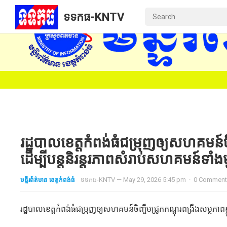
ទទកធ-KNTV
រដ្ឋបាលខេត្តកំពង់ធំជម្រុញឲ្យសហគមន៍ចិញ្
ដើម្បីបន្តនិរន្តរភាពសំរាប់សហគមន៍ទាំ
មន្ទីរព័ត៌មាន ខេត្តកំពង់ធំ
ទទកធ-KNTV
—
May 29, 2026 5:45 pm
·
0 Commen
រដ្ឋបាលខេត្តកំពង់ធំជម្រុញឲ្យសហគមន៍ចិញ្ចឹមជ្រូកកណ្តុរពង្រឹងសម្ថភាពខ្