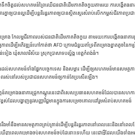
ងលើកទឹកចិត្តដល់សហគមន៍ព្រៃឈើជនជាតិដើមភាគតិចកួយតាមរយៈការបង្កើតធនា
ឲ្យបានល្អដើម្បីបន្តនិរន្តរភាពឲ្យបានស្ថិតស្ថេរសំរាប់លើកកម្ពស់ជីវភាពប្រ
ុវត្តគម្រោង កែលម្អជីវភាពរបស់ជនជាតិដើមភាគតិចកួយ តាមរយះការបង្កើតធនាគារជ
្បីអភិវឌ្ឍន៍ហៅកាត់ថា AFD ក្រោមជំនួយគាំទ្រពីគម្រោងខ្នាតតូចនៃកម្មវិ
ន់ទៀង ឃុំសាលាវិស័យ ស្រុកប្រាសាទបល្ល័ង្ក ខេត្តកំពង់ធំ។
ល់សហគមន៍ទាំងផ្នែកបច្ចេកទេស និងសម្ភារៈដើម្បីឲ្យសហគមន៍មានសមត្ថភ
ស់ជីវភាពរស់នៅរបស់ប្រជាជនសហគមន៍ឲ្យកាន់តែប្រសើរឡើង។
ត្តន៍គម្រោងធនាគារជ្រូកកណ្តុរនេះជាពិសេសប្រធានសហគមន៍ដែលបានសហការគ
ខ្ពស់ដែលបង្ហាញនូវសញ្ញាវិជ្ជមានក្នុងការសម្រេចគោលដៅរួមសំរាប់សហគមន៍
មាំនឹងមានសមត្ថភាពគ្រប់គ្រាន់ដើម្បីបន្តនិរន្តរភាពនៅពេលនេះនិងនៅពេ
ចង់ឃើញពេលគម្រោងចប់សហគមន៍ចប់ដែនោះទេហើយ នេះជាអ្វីដែលយើងទាំងអស់