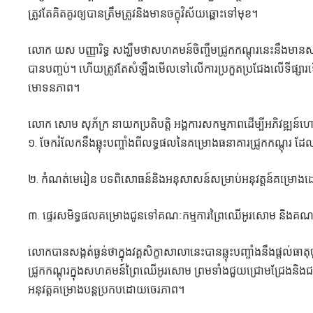
ត្រូវតែគិតគូរឲ្យបានត្រឹមត្រូវនិងមានចក្ខុវិស័យឆ្ពោះទៅមុខ។
លោក យស បញ្ញារិទ្ធ សង្ឃឹមថាសហគមន៍ចិញ្ចឹមជ្រូកកណ្តុរនេះនឹងមានសមត
បានបញ្ចប់។ ហើយត្រូវតែសំឡឹងមើលទៅលើការប្រកួតប្រជែងលើទី
មោទនភាព។
លោក សោម សុភ័ក្រ នាយកប្រតិបត្តិ អង្គការសកម្មភាពដើម្បីអភិវឌ្ឍន
១. ចែករំលែកនឹងឆ្លុះបញ្ចាំងពីលទ្ធផលនៃគម្រោងធនាគារជ្រូកកណ្តុ
២. កំណត់មេរៀន បទពិសោធន៍និងអនុសាសន៍សម្រាប់អនុវត្តន៍គម្រោងដ
៣. ផ្ទេរសមិទ្ធផលគម្រោងជូនទៅគណៈកម្មការព្រៃឈើអូរសោម និងគណកម្មការ
លោកបានសង្កត់ធ្ងន់ថាក្នុងវគ្គសិក្ខាសាលានេះបានឆ្លុះបញ្ចាំងនឹងផ្តល់
ជ្រូកកណ្តុរក្នុងសហគមន៍ព្រៃឈើអូរសោម ព្រមទាំងជួយជ្រោមជ្រែងនិងជម
អនុវត្តគម្រោងបន្តប្រកបដោយចេរភាព។