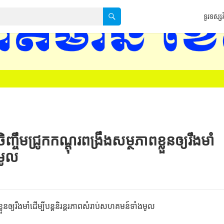
ទូរទស្សន
ទទកធ-KNTV គេហទំព័រ 
ចឹមជ្រូកកណ្តុរពង្រឹងសម្ថភាពខ្លួនឲ្យរឹងមាំ
ងមូល
t
លួនឲ្យរឹងមាំដើម្បីបន្តនិរន្តរភាពសំរាប់សហគមន៍ទាំងមូល