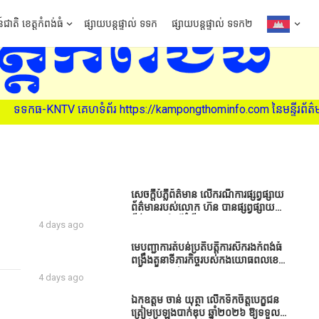
៍ជាតិ ខេត្តកំពង់ធំ
ផ្សាយបន្តផ្ទាល់ ទទក
ផ្សាយបន្តផ្ទាល់ ទទក២
https://kampongthominfo.com នៃមន្ទីរព័ត៌មាន ខេត្តកំពង់ធំ (សូមអរគុណ
សេចក្តីបំភ្លឺព័ត៌មាន លេីករណីការផ្សព្វផ្សាយ
ព័ត៌មានរបស់លោក ហ៊ន បានផ្សព្វផ្សាយ
ព័ត៌មាននៅលើទំព័រ Facebook ឈ្មោះ
4 days ago
Horn News នាថ្ងៃទី​៣ ខែសីហា ឆ្នាំ​
២០២៦ នេះ ដោយបានដាក់ចំណងជើងថា
មេបញ្ជាការតំបន់ប្រតិបត្តិការសឹករងកំពង់ធំ
«ខេត្តកំពង់ធំ សូមសំណូមពរទៅដល់
ពង្រឹងតួនាទីភារកិច្ចរបស់កងយោធពលខេមរ
អភិបាលខេត្តកំពង់ធំប្រសិនបើជាអាចសូម
ភូមិន្ទ និងដាក់ចេញនូវបទបញ្ជាមួយ
4 days ago
សម្រាកសិនទៅទុកឲ្យប្រជាពលរដ្ឋរស់ស្រួល
ចំនួនជូនដល់កងកម្លាំងក្រោមឱវាទ
ខ្លះទៅព្រោះឥឡូវដឹងហើយថាពិបាករកលុយ
ឯកឧត្តម ចាន់ យុត្ថា លើកទឹកចិត្តបេក្ខជន
ណាស់គាត់ដាំដំណាំសឹកសឹងតែខ្ចីលុយ
ត្រៀមប្រឡងបាក់ឌុប ឆ្នាំ២០២៦ ឱ្យទទួល