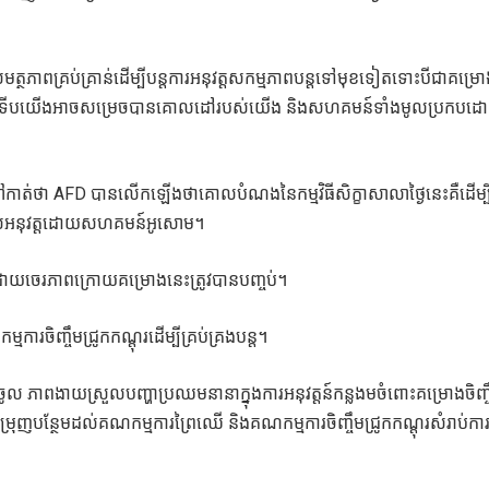
្ថភាពគ្រប់គ្រាន់ដើម្បីបន្តការអនុវត្តសកម្មភាពបន្តទៅមុខទៀតទោះបីជាគម្រោង
ផ្សារទើបយើងអាចសម្រេចបានគោលដៅរបស់យើង និងសហគមន៍ទាំងមូលប្រកបដ
៍ហៅកាត់ថា AFD បានលើកឡើងថាគោលបំណងនៃកម្មវិធីសិក្ខាសាលាថ្ងៃនេះគឺដើម្ប
រ ដែលអនុវត្តដោយសហគមន៍អូសោម។
ោយចេរភាពក្រោយគម្រោងនេះត្រូវបានបញ្ចប់។
ចិញ្ចឹមជ្រូកកណ្តុរដើម្បីគ្រប់គ្រងបន្ត។
ធាតុចូល ភាពងាយស្រួលបញ្ហាប្រឈមនានាក្នុងការអនុវត្តន៍កន្លងមចំពោះគម្រោងចិញ្
្រុញបន្ថែមដល់គណកម្មការព្រៃឈើ និងគណកម្មការចិញ្ចឹមជ្រូកកណ្តុរសំរាប់កា