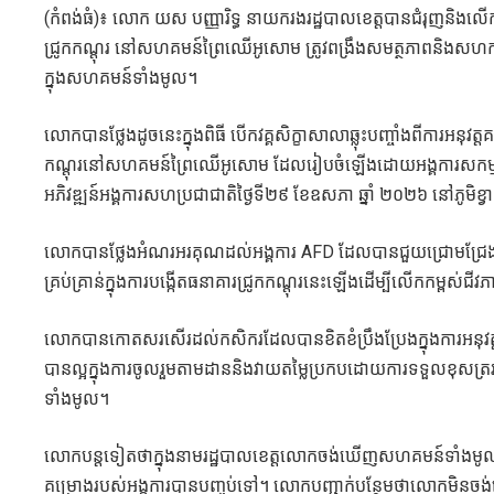
(កំពង់ធំ)៖ លោក យស បញ្ញារិទ្ធ នាយករងរដ្ឋបាលខេត្តបានជំរុញនិ
ជ្រូកកណ្តុរ នៅសហគមន៍ព្រៃឈើអូសោម ត្រូវពង្រឹងសមត្ថភាពនិងសហការគ្នា
ក្នុងសហគមន៍ទាំងមូល។
លោកបានថ្លែងដូចនេះក្នុងពិធី បើកវគ្គសិក្ខាសាលាឆ្លុះបញ្ចាំងពីការអន
កណ្តុរនៅសហគមន៍ព្រៃឈើអូសោម ដែលរៀបចំឡើងដោយអង្គការសកម្មភាពដើម
អភិវឌ្ឍន៍អង្គការសហប្រជាជាតិថ្ងៃទី២៩ ខែឧសភា ឆ្នាំ ២០២៦ នៅភូមិខ្វា
លោកបានថ្លែងអំណរអរគុណដល់អង្គការ AFD ដែលបានជួយជ្រោមជ្រែងដ
គ្រប់គ្រាន់ក្នុងការបង្កើតធនាគារជ្រូកកណ្តុរនេះឡើងដើម្បីលើកកម្ព
លោកបានកោតសរសើរដល់កសិករដែលបានខិតខំប្រឹងប្រែងក្នុងការអនុវ
បានល្អក្នុងការចូលរួមតាមដាននិងវាយតម្លៃប្រកបដោយការទទួលខុសត្រវ
ទាំងមូល។
លោកបន្តទៀតថាក្នុងនាមរដ្ឋបាលខេត្តលោកចង់ឃើញសហគមន៍ទាំងមូលរឹង
គម្រោងរបស់អង្គការបានបញ្ចប់ទៅ។ លោកបញ្ជាក់បន្ថែមថាលោកមិន