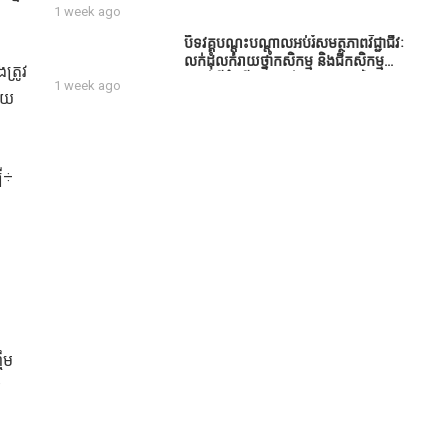
សប្បុរសជន ដែលបានចូល
1 week ago
រួមសាងសង់សាលប្រជុំ នៅក្នុងមណ្ឌល
អភិវឌ្ឍន៍អតីតយុទ្ធជន មរតកតេជោធិបតី
បិទវគ្គបណ្តុះបណ្តាលអប់រំសមត្ថភាពវិជ្ជាជីវៈ
ថ្លុកកព្រីង
លក់ដុំលក់រាយថ្នាំកសិកម្ម និងជីកសិកម្ម
ត្រូវ
បន្ទាប់ពីដំណើរការអស់រយៈពេល 3 ថ្ងៃ
1 week ago
ោយ
ី÷
ចឹម
រ