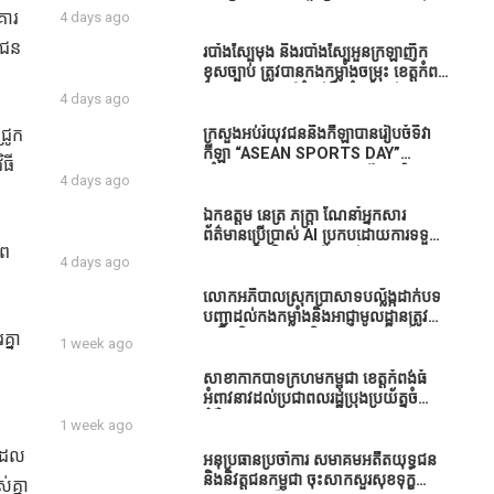
ធនាគារយកមកដាំ ព្រោះមួយរយៈចុងក្រោយ
បាននិទ្ទេសល្អប្រសើរ និងទទួលបានរង្វាន់
គារ
4 days ago
នេះផ្ទុះរឿងនៅទឹកដីខេត្តកំពង់ធំច្រើនណាស់
បន្ថែមពីក្រុមការងារ
ពាក់ព័ន្ធនិងអាជ្ញាធរជាមួយនឹងប្រជាពលរដ្ឋ
ជាជន
របាំង​ស្បៃ​មុង​ និង​របាំង​ស្បៃ​អួន​ក្រឡា​ញឹក​
រឿងដីអាស្រ័យផល»
ខុស​ច្បាប់​ ត្រូវ​បាន​កងកម្លាំង​ចម្រុះ​ ខេត្តកំពង់​
ធំ​ បង្ក្រាប​បាន​នៅ​តំបន់​បឹង​ធំ​ ឃុំ​ផាត់​
4 days ago
សណ្តាយ ​ក្នុង​រដូវ​បិទ​នេសាទ
្រូក
ក្រសួងអប់រំយុវជននិងកីឡាបានរៀបចំទិវា
កីឡា “ASEAN SPORTS DAY”
ធី
ឆ្នាំ២០២៦ ក្រោមប្រធានបទ«កីឡាបរិយាបន្ន
4 days ago
ដើម្បីសុខដុមរមនានៅក្នុង សង្គម” ក្នុងខេត្ត
កំពង់ធំ( Video inside)
ឯកឧត្តម នេត្រ ភក្ត្រា ណែនាំអ្នកសារ
ព័ត៌មានប្រើប្រាស់ AI ប្រកបដោយការទទួល
ាព
ខុសត្រូវ និងមិនត្រូវប្រើប្រាស់ AI ឱ្យ
4 days ago
សរសេរពព័ត៌មាន ដោយមិនបានផ្ទៀងផ្ទាត់
ព្រោះ AI មិនមែនជាអ្នកទទួលខុសត្រូវនៃ
លោកអភិបាលស្រុកប្រាសាទបល្ល័ង្កដាក់បទ
អត្ថបទព័ត៌មាននោះទេ
បញ្ជាដល់កងកម្លាំងនិងអាជ្ញាមូលដ្ឋានត្រូវ
ពង្រឹងកិច្ចការងារសន្តិសុខសណ្ដាប់ធ្នាប់ក្នុង
្នា
1 week ago
មូលដ្ឋានឲ្យបានល្អជូនប្រជាពលរដ្ឋ
សាខាកាកបាទក្រហមកម្ពុជា ខេត្តកំពង់ធំ
អំពាវនាវដល់ប្រជាពលរដ្ឋប្រុងប្រយ័ត្នចំពោះ
ជំងឺគ្រុនឈាម
1 week ago
លដែល
អនុប្រធានប្រចាំការ សមាគមអតីតយុទ្ធជន
និងនិវត្តជនកម្ពុជា ចុះសាកសួរសុខទុក្ខ
គ្នា