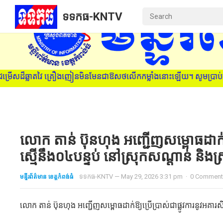
ទទកធ-KNTV
មិនមែនជាឱសថលើកកម្លាំងនោះឡើយ។ សូមប្រាប់មនុស្សជាទីស្រឡាញ់ ពីគ្រោះថ្ន
លោក តាន់ ប៊ុនហុង អញ្ជើញសម្ពោធដាក់ឱ្យប
ស្មើនឹង០៤បន្ទប់ នៅស្រុកសណ្តាន់ និងស្រ
មន្ទីរព័ត៌មាន ខេត្តកំពង់ធំ
ទទកធ-KNTV
—
May 29, 2026 3:31 pm
·
0 Commen
លោក តាន់ ប៊ុនហុង អញ្ជើញសម្ពោធដាក់ឱ្យប្រើប្រាស់ជាផ្លូវការនូវអគារសិក