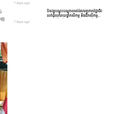
សប្បុរសជន ដែលបានចូល
7 days ago
រួមសាងសង់សាលប្រជុំ នៅក្នុងមណ្ឌល
អភិវឌ្ឍន៍អតីតយុទ្ធជន មរតកតេជោធិបតី
បិទវគ្គបណ្តុះបណ្តាលអប់រំសមត្ថភាពវិជ្ជាជីវៈ
ស់
ថ្លុកកព្រីង
លក់ដុំលក់រាយថ្នាំកសិកម្ម និងជីកសិកម្ម
ចចេញ
បន្ទាប់ពីដំណើរការអស់រយៈពេល 3 ថ្ងៃ
7 days ago