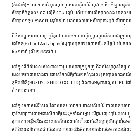
(កំពង់ធំ)÷ លោក តាន់ ប៊ុនហុង ប្រធានមន្ទីរអប់រំ យុវជន និងកីឡាខេត្តកំ
សិក្សាថ្មីចំនួន០២ខ្នង ស្មើនឹង០៤បន្ទប់ ហើយអគារសិក្សា០១ខ្នង មាន០
សិក្សា០១ខ្នង មាន០២បន្ទប់ទៀត នៅសាលាបឋមសិក្សាចារ្យជ្រុំ ស្ថិតក្នុង
ពិធីសម្ពោធនេះបានប្រព្រឹត្តដោយមានការអញ្ជើញចូលរួមពីតំណាងក្រុមហ៊
ជែភែន(School Aid Japan )រដ្ឋបាលស្រុក អាជ្ញាធរដែនដីភូមិ-ឃុំ សហ
៤៤៦នាក់ ស្រី ២២៩នាក់។
នៅក្នុងពិធីសំណេះសំណាលជាមួយលោកគ្រូអ្នកគ្រូ និងសិស្សានុសិស្សលោក
ដែលចេញជារូបរាងជាអគារសិក្សាដ៏ថ្មីទាំង២កន្លែងនេះ ត្រូវបានសាងសង់ឡើងក្រ
ខូអិលធីឌិ(SUZUYOSHIDO CO., LTD) តំណាងអង្គការរស្គូល អេដ ជ
តំបន់ជនបទ។
នៅក្នុងឱកាសដ៏វិសេសវិសាលនេះ លោកប្រធានមន្ទីរអប់រំ បានមានប្រសាស
គ្នាថែរក្សាការពារអគារសិក្សាថ្មីនេះ រួមទាំងសម្ភារៈបរិក្ខារផ្សេងៗដែល
ក្រោយ។ ទន្ទឹមនឹងនេះ លោកក៏បានដាស់តឿនដល់សិស្សានុសិស្សទាំងអស់ ត្រូវខ
អភិវឌ្ឍខ្លួនឱ្យក្លាយជាសិស្សល្អ កូនល្អ និងមិត្តល្អនៅក្នុងសង្គម ក្លា