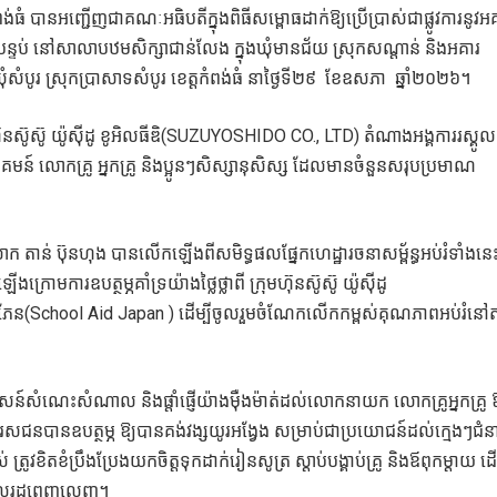
ពង់ធំ បានអញ្ជើញជាគណៈអធិបតីក្នុងពិធីសម្ពោធដាក់ឱ្យប្រើប្រាស់ជាផ្លូវការនូវអ
២បន្ទប់ នៅសាលាបឋមសិក្សាជាន់លែង ក្នុងឃុំមានជ័យ ស្រុកសណ្តាន់ និងអគារ
ឃុំសំបូរ ស្រុកប្រាសាទសំបូរ ខេត្តកំពង់ធំ នាថ្ងៃទី២៩ ខែឧសភា ឆ្នាំ២០២៦។
ុនស៊ូស៊ូ យ៉ូស៊ីដូ ខូអិលធីឌិ(SUZUYOSHIDO CO., LTD) តំណាងអង្គការរស្គូ
គមន៍ លោកគ្រូ អ្នកគ្រូ និងប្អូនៗសិស្សានុសិស្ស ដែលមានចំនួនសរុបប្រមាណ
 តាន់ ប៊ុនហុង បានលើកឡើងពីសមិទ្ធផលផ្នែកហេដ្ឋារចនាសម្ព័ន្ធអប់រំទាំងនេ
ោមការឧបត្ថម្ភគាំទ្រយ៉ាងថ្លៃថ្លាពី ក្រុមហ៊ុនស៊ូស៊ូ យ៉ូស៊ីដូ
ែភែន(School Aid Japan ) ដើម្បីចូលរួមចំណែកលើកកម្ពស់គុណភាពអប់រំនៅ
ន៍សំណេះសំណាល និងផ្តាំផ្ញើយ៉ាងម៉ឺងម៉ាត់ដល់លោកនាយក លោកគ្រូអ្នកគ្រូ ឱ្
សប្បុរសជនបានឧបត្ថម្ភ ឱ្យបានគង់វង្សយូរអង្វែង សម្រាប់ជាប្រយោជន៍ដល់ក្មេងៗជំន
ិតខំប្រឹងប្រែងយកចិត្តទុកដាក់រៀនសូត្រ ស្ដាប់បង្គាប់គ្រូ និងឪពុកម្ដាយ ដើម
យជាពលរដ្ឋពេញលេញ។