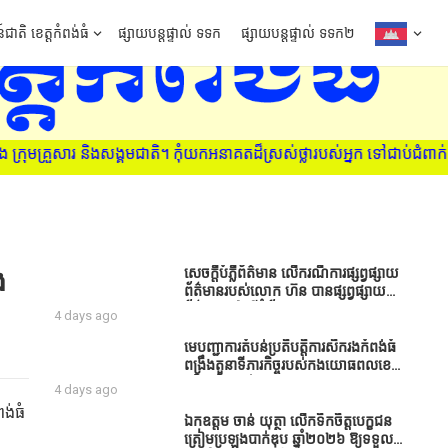
៍ជាតិ ខេត្តកំពង់ធំ
ផ្សាយបន្តផ្ទាល់ ទទក
ផ្សាយបន្តផ្ទាល់ ទទក២
តិ។ កុំយកអនាគតដ៏ស្រស់ថ្លារបស់អ្នក ទៅជាប់ជំពាក់នឹងគ្រឿងញៀន ស្វែងរកវ
ង
សេចក្តីបំភ្លឺព័ត៌មាន លេីករណីការផ្សព្វផ្សាយ
ព័ត៌មានរបស់លោក ហ៊ន បានផ្សព្វផ្សាយ
ព័ត៌មាននៅលើទំព័រ Facebook ឈ្មោះ
4 days ago
Horn News នាថ្ងៃទី​៣ ខែសីហា ឆ្នាំ​
២០២៦ នេះ ដោយបានដាក់ចំណងជើងថា
មេបញ្ជាការតំបន់ប្រតិបត្តិការសឹករងកំពង់ធំ
«ខេត្តកំពង់ធំ សូមសំណូមពរទៅដល់
ពង្រឹងតួនាទីភារកិច្ចរបស់កងយោធពលខេមរ
អភិបាលខេត្តកំពង់ធំប្រសិនបើជាអាចសូម
ភូមិន្ទ និងដាក់ចេញនូវបទបញ្ជាមួយ
4 days ago
សម្រាកសិនទៅទុកឲ្យប្រជាពលរដ្ឋរស់ស្រួល
ចំនួនជូនដល់កងកម្លាំងក្រោមឱវាទ
ពង់ធំ
ខ្លះទៅព្រោះឥឡូវដឹងហើយថាពិបាករកលុយ
ឯកឧត្តម ចាន់ យុត្ថា លើកទឹកចិត្តបេក្ខជន
ណាស់គាត់ដាំដំណាំសឹកសឹងតែខ្ចីលុយ
ត្រៀមប្រឡងបាក់ឌុប ឆ្នាំ២០២៦ ឱ្យទទួល