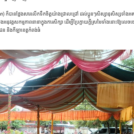
) ក៏បានថ្លែងសារលើកទឹកចិត្តយ៉ាងជ្រាលជ្រៅ ដល់ប្អូនៗសិស្សានុសិស្សទាំងអ
ប្រែងអនុវត្តសកម្មភាពនានាក្នុងការសិក្សា ដើម្បីប្រែក្លាយក្តីស្រមៃទាំងនោះឱ្យលេ
 និងកីឡាខេត្តកំពង់ធំ