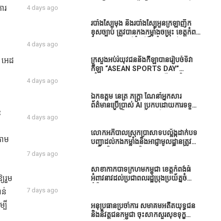
ធនាគារយកមកដាំ ព្រោះមួយរយៈចុងក្រោយ
បាននិទ្ទេសល្អប្រសើរ និងទទួលបានរង្វាន់
គារ
4 days ago
នេះផ្ទុះរឿងនៅទឹកដីខេត្តកំពង់ធំច្រើនណាស់
បន្ថែមពីក្រុមការងារ
ពាក់ព័ន្ធនិងអាជ្ញាធរជាមួយនឹងប្រជាពលរដ្ឋ
របាំង​ស្បៃ​មុង​ និង​របាំង​ស្បៃ​អួន​ក្រឡា​ញឹក​
រឿងដីអាស្រ័យផល»
ខុស​ច្បាប់​ ត្រូវ​បាន​កងកម្លាំង​ចម្រុះ​ ខេត្តកំពង់​
ធំ​ បង្ក្រាប​បាន​នៅ​តំបន់​បឹង​ធំ​ ឃុំ​ផាត់​
4 days ago
សណ្តាយ ​ក្នុង​រដូវ​បិទ​នេសាទ
ល អេដ
ក្រសួងអប់រំយុវជននិងកីឡាបានរៀបចំទិវា
កីឡា “ASEAN SPORTS DAY”
ឆ្នាំ២០២៦ ក្រោមប្រធានបទ«កីឡាបរិយាបន្ន
4 days ago
ដើម្បីសុខដុមរមនានៅក្នុង សង្គម” ក្នុងខេត្ត
កំពង់ធំ( Video inside)
ឯកឧត្តម នេត្រ ភក្ត្រា ណែនាំអ្នកសារ
ព័ត៌មានប្រើប្រាស់ AI ប្រកបដោយការទទួល
ះ
ខុសត្រូវ និងមិនត្រូវប្រើប្រាស់ AI ឱ្យ
4 days ago
សរសេរពព័ត៌មាន ដោយមិនបានផ្ទៀងផ្ទាត់
ព្រោះ AI មិនមែនជាអ្នកទទួលខុសត្រូវនៃ
លោកអភិបាលស្រុកប្រាសាទបល្ល័ង្កដាក់បទ
តាម
អត្ថបទព័ត៌មាននោះទេ
បញ្ជាដល់កងកម្លាំងនិងអាជ្ញាមូលដ្ឋានត្រូវ
ពង្រឹងកិច្ចការងារសន្តិសុខសណ្ដាប់ធ្នាប់ក្នុង
7 days ago
មូលដ្ឋានឲ្យបានល្អជូនប្រជាពលរដ្ឋ
សាខាកាកបាទក្រហមកម្ពុជា ខេត្តកំពង់ធំ
យរួម
អំពាវនាវដល់ប្រជាពលរដ្ឋប្រុងប្រយ័ត្នចំពោះ
ជំងឺគ្រុនឈាម
7 days ago
ាន់
្បី
អនុប្រធានប្រចាំការ សមាគមអតីតយុទ្ធជន
និងនិវត្តជនកម្ពុជា ចុះសាកសួរសុខទុក្ខ