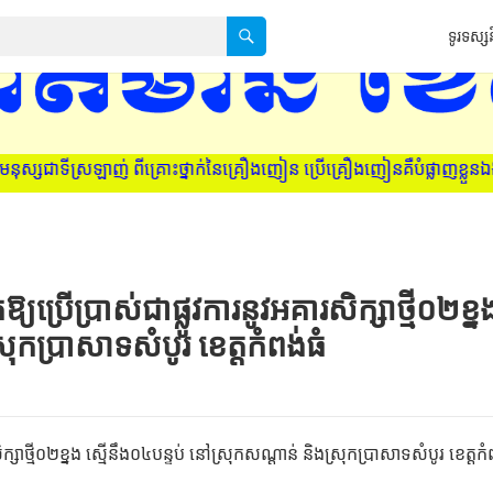
ទូរទស្សន
ាក់នៃគ្រឿងញៀន ប្រើគ្រឿងញៀនគឺបំផ្លាញខ្លួនឯង ក្រុមគ្រួសារ និងសង្គមជា
្រើប្រាស់ជាផ្លូវការនូវអគារសិក្សាថ្មី០២ខ្ន
ុកប្រាសាទសំបូរ ខេត្តកំពង់ធំ
t
្សាថ្មី០២ខ្នង ស្មើនឹង០៤បន្ទប់ នៅស្រុកសណ្តាន់ និងស្រុកប្រាសាទសំបូរ ខេត្តកំ