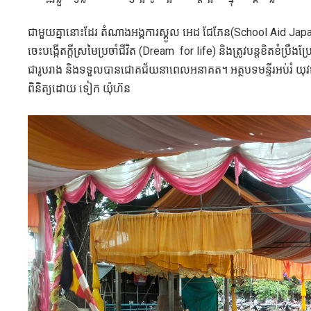
ជាមួយគ្នានោះដែរ តំណាងអង្គការស្គូល អេដ ជែភែន(School Aid Japan
ចេះបង្កើតក្តីស្រមៃប្រចាំជីវិត (Dream for life) និងត្រូវបន្តខិតខំប្រឹង
ជារូបរាង និងទទួលបានជោគជ័យនាពេលអនាគត។ អត្ថបទមន្ទីរអប់រំ យុវជន
ពិនិត្យដោយ ទៀក យ៉ុហ៊ន