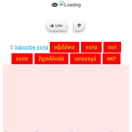
Like
Subscribe ទទកធ
មន្ទីរព័ត៌មាន
ទទកធ
ទទក
ទទក២
វិទ្យុជាតិកំពង់ធំ
សោតទស្សន៍
AKP