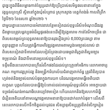
ដូច្នេះក្នុងពិធីសម្ពោធកាត់ខ្សែបូរដាក់ឱ្យប្រើប្រាស់សមិទ្ធផលនានានៅក្នុង
វត្តទួលព្រះស្រី ស្ថិតនៅក្នុងឃុំសំព្រោជ ស្រុកស្ទោង ខេត្តកំពង់ធំ កាលពីព្រឹក
ថ្ងៃទី២៦ ខែឧសភា ឆ្នាំ២០២៦ ។
ជាមួយគ្នានេះលោកបានអំពាវនាវបន្ថែមទៀតដល់ពុទ្ធបរិស័ទចំណុះជើងវត្ត
ជិតឆ្ងាយត្រូវបន្តវប្បធម៌ដ៏ល្អផូរផង់នេះដើម្បីឱ្យវត្តអារាម កាន់តែរីកចម្រើន ជា
ពិសេសតម្កល់ព្រះពុទ្ធសាសនាឱ្យបានរុងរឿងគ្រប់ ៥,000ព្រះវស្សា តាម
ពុទ្ធានុញ្ញាត ហើយត្រូវធ្វើការអភិវឌ្ឍវត្តអារាមតាមប្លង់មេច្បាស់លាស់ ជា
ពិសេសទៀតជាទីអារាមដែលខៀវបំព្រងដោយធម្មជាតិរុក្ខជាតិសួនច្បារ
ចម្រុះពណ៌ និងជាទីមនោរម្យរបស់ពុទ្ធបរិស័ទ។
ទន្ទឹមនឹងនេះលោកបានក្រើនរំលឹកផងដែរដល់ព្រះគ្រូចៅអធិការ លោកអាចារ្យ
គណៈកម្មការវត្តគ្រប់វត្ត និងមន្ត្រីការិយាល័យជំនាញពាក់ព័ន្ធ ត្រូវពិនិត្យបាន
ហ្មត់ចត់និងច្បាស់លាស់បំផុតក្នុងការយក បរិវេណវត្តអារាមធ្វើចេតិយជា
លក្ខណៈបុគ្គលដែលបានធ្វើឱ្យប៉ះពាល់ដល់អារម្មណ៍ពុទ្ធបរិស័ទ អាចក្លាយជា
ទម្រង់សំណង់អាណាធិបតេយ្យថែមទៀត ហើយលោកនិងឱ្យសហការីធ្វើ
ជំរឿនចេតិយនៅតាមបណ្ដាវត្តអារាមនានាឱ្យបានជាក់លាក់បំផុត។ លើសពី
នេះលោកបានលើកទឹកចិត្តដល់យុវជន សិស្សានុសិស្សត្រូវខិតខំសិក្សារៀន