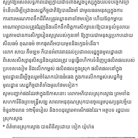
សូត្រឱ្យអស់ពីលទ្ធភាពដើម្បីក្លាយជាទំពាំងស្នងឬស្សីក្នុងបរិបទបច្ចេកវិទ្យា
ទំនើបដើម្បីជ្រោងសេដ្ឋកិច្ចជាតិឱ្យបានរឹងមាំ ជាមូលធនមនុស្សក្នុងការ
ការពារមរណភាពទឹកដីពីសត្រូវឈ្លានពានថែមទៀត ហើយឪពុកម្ដាយ
អាណាព្យាបាលត្រូវជំរុញនិងលើកទឹកចិត្តការសិក្សានេះឱ្យបានទូលំទូលាយ
បន្តតាមដានការសិក្សារៀនសូត្ររបស់កូនចៅ ឱ្យក្លាយជាមនុស្សប្រកបដោយ
សីលធម៌ គុណធម៌ ចាកផុតពីអបាយមុខនិងក្មេងទំនើង។
លោក សាយ គឹមឡម ក៏បានអំពាវនាវដល់ប្រជាពលរដ្ឋក្នុងមូលដ្ឋានជា
ពិសេសសិស្សានុសិស្សនិងយុវជនត្រូវ បន្តធ្វើពហិការទំនិញឬផលិតផលរបស់
ប្រទេសសៀម និងលើកកម្ពស់ ផលិតផលក្នុងស្រុក ផលិតផលនៅក្នុង
មូលដ្ឋានដើម្បីចូលរួមចំណែកយ៉ាងធំធេង ក្នុងការលើកកម្ពស់សេដ្ឋកិច្ច
មូលដ្ឋាន សេដ្ឋកិច្ចជាតិទាំងមូលថែមទៀត។
សូមបញ្ជាក់ផងដែរថាក្នុងឱកាសនោះ លោកអភិបាលស្រុកស្ទោង ព្រមទាំង
សហការីនិងព្រះមន្ត្រីសង្ឃ សាលាអនុគុណស្រុកបានចូលរួមបុណ្យនូវបច្ច័យ
ចំនួន២លាន ១២ម៉ឺនរៀល និង១០ដុល្លារអាមេរិកផងដែរ។ អត្ថបទ រដ្ឋបាល
ស្រុកស្ទោង
* ព័ត៌មានស្រុកស្ទោង បានពិនិត្យដោយ ទៀក យ៉ុហ៊ន