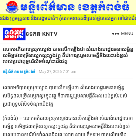
រុមគ្រួសារ និងសង្គមជាតិ។ កុំយកអនាគតដ៏ស្រស់ថ្លារបស់អ្នក ទៅជាប់ជំពាក
ទទកធ-KNTV
MENU
លោកអភិបាលស្រុកស្ទោង បានលើកឡើងថា សំណង់ហេដ្ឋារចនាសម្ព័ន្ធ
សមិទ្ធផលច្រើនស្អេកស្កះក្នុងវត្ត គឺជាការរួបរួមសាមគ្គីនិងលះបង់ខ្ពស់
របស់ប្រជាពុទ្ធបរិស័ទចំណុះជើងវត្ត
មន្ទីរព័ត៌មាន ខេត្តកំពង់ធំ
May 27, 2026 7:01 am
លោកអភិបាលស្រុកស្ទោង បានលើកឡើងថា សំណង់ហេដ្ឋារចនាសម្ព័ន្ធ
សមិទ្ធផលច្រើនស្អេកស្កះក្នុងវត្ត គឺជាការរួបរួមសាមគ្គីនិងលះបង់ខ្ពស់របស់
ប្រជាពុទ្ធបរិស័ទចំណុះជើងវត្ត
(កំពង់ធំ) ÷ លោកអភិបាលស្រុកស្ទោងបានលើកឡើងថា សំណង់ហេដ្ឋារចនា
សម្ព័ន្ធ សមិទ្ធផលច្រើនស្អេកស្កះក្នុងវត្ត គឺជាការរួបរួមសាមគ្គីនិងលះបង់ខ្ពស់
របស់ប្រជាពុទ្ធបរិស័ទចំណុះជើងវត្ត លោក សាយ គឹមឡម បានលើកឡើង