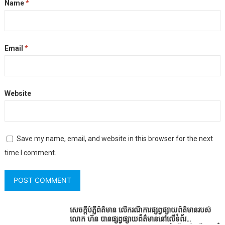
Name
*
Email
*
Website
Save my name, email, and website in this browser for the next
time I comment.
សេចក្តីបំភ្លឺព័ត៌មាន លេីករណីការផ្សព្វផ្សាយព័ត៌មានរបស់
លោក ហ៊ន បានផ្សព្វផ្សាយព័ត៌មាននៅលើទំព័រ