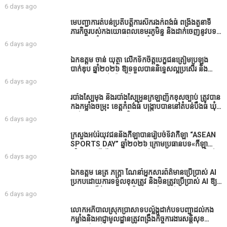
Facebook ឈ្មោះ Horn News នាថ្ងៃទី​៣ ខែសីហា ឆ្នាំ​
6 days ago
២០២៦ នេះ ដោយបានដាក់ចំណងជើងថា «ខេត្តកំពង់ធំ
សូមសំណូមពរទៅដល់អភិបាលខេត្តកំពង់ធំប្រសិនបើជាអាច
មេបញ្ជាការតំបន់ប្រតិបត្តិការសឹករងកំពង់ធំ ពង្រឹងតួនាទី
សូមសម្រាកសិនទៅទុកឲ្យប្រជាពលរដ្ឋរស់ស្រួលខ្លះទៅព្រោះ
ភារកិច្ចរបស់កងយោធពលខេមរភូមិន្ទ និងដាក់ចេញនូវបទ
ឥឡូវដឹងហើយថាពិបាករកលុយណាស់គាត់ដាំដំណាំសឹក
បញ្ជាមួយចំនួនជូនដល់កងកម្លាំងក្រោមឱវាទ
6 days ago
សឹងតែខ្ចីលុយធនាគារយកមកដាំ ព្រោះមួយរយៈចុងក្រោយ
នេះផ្ទុះរឿងនៅទឹកដីខេត្តកំពង់ធំច្រើនណាស់ពាក់ព័ន្ធនិង
ឯកឧត្តម ចាន់ យុត្ថា លើកទឹកចិត្តបេក្ខជនត្រៀមប្រឡង
អាជ្ញាធរជាមួយនឹងប្រជាពលរដ្ឋរឿងដីអាស្រ័យផល»
បាក់ឌុប ឆ្នាំ២០២៦ ឱ្យទទួលបាននិទ្ទេសល្អប្រសើរ និង
ទទួលបានរង្វាន់បន្ថែមពីក្រុមការងារ
6 days ago
របាំង​ស្បៃ​មុង​ និង​របាំង​ស្បៃ​អួន​ក្រឡា​ញឹក​ខុស​ច្បាប់​ ត្រូវ​បាន​
កងកម្លាំង​ចម្រុះ​ ខេត្តកំពង់​ធំ​ បង្ក្រាប​បាន​នៅ​តំបន់​បឹង​ធំ​ ឃុំ​
ផាត់​សណ្តាយ ​ក្នុង​រដូវ​បិទ​នេសាទ
6 days ago
ក្រសួងអប់រំយុវជននិងកីឡាបានរៀបចំទិវាកីឡា “ASEAN
SPORTS DAY” ឆ្នាំ២០២៦ ក្រោមប្រធានបទ«កីឡា
បរិយាបន្នដើម្បីសុខដុមរមនានៅក្នុង សង្គម” ក្នុងខេត្តកំពង់
6 days ago
ធំ( Video inside)
ឯកឧត្តម នេត្រ ភក្ត្រា ណែនាំអ្នកសារព័ត៌មានប្រើប្រាស់ AI
ប្រកបដោយការទទួលខុសត្រូវ និងមិនត្រូវប្រើប្រាស់ AI ឱ្យ
សរសេរពព័ត៌មាន ដោយមិនបានផ្ទៀងផ្ទាត់ ព្រោះ AI
6 days ago
មិនមែនជាអ្នកទទួលខុសត្រូវនៃអត្ថបទព័ត៌មាននោះទេ
លោកអភិបាលស្រុកប្រាសាទបល្ល័ង្កដាក់បទបញ្ជាដល់កង
កម្លាំងនិងអាជ្ញាមូលដ្ឋានត្រូវពង្រឹងកិច្ចការងារសន្តិសុខ