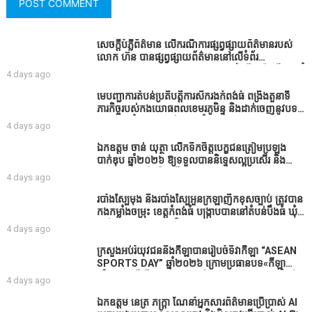
សេចក្តីបំភ្លឺព័ត៌មាន លេីករណីការផ្សព្វផ្សាយព័ត៌មានរបស់
លោក ហ៊ន បានផ្សព្វផ្សាយព័ត៌មាននៅលើទំព័រ
Facebook ឈ្មោះ Horn News នាថ្ងៃទី​៣ ខែសីហា ឆ្នាំ​
4 days ago
២០២៦ នេះ ដោយបានដាក់ចំណងជើងថា «ខេត្តកំពង់ធំ
សូមសំណូមពរទៅដល់អភិបាលខេត្តកំពង់ធំប្រសិនបើជាអាច
មេបញ្ជាការតំបន់ប្រតិបត្តិការសឹករងកំពង់ធំ ពង្រឹងតួនាទី
សូមសម្រាកសិនទៅទុកឲ្យប្រជាពលរដ្ឋរស់ស្រួលខ្លះទៅព្រោះ
ភារកិច្ចរបស់កងយោធពលខេមរភូមិន្ទ និងដាក់ចេញនូវបទ
ឥឡូវដឹងហើយថាពិបាករកលុយណាស់គាត់ដាំដំណាំសឹក
បញ្ជាមួយចំនួនជូនដល់កងកម្លាំងក្រោមឱវាទ
4 days ago
សឹងតែខ្ចីលុយធនាគារយកមកដាំ ព្រោះមួយរយៈចុងក្រោយ
នេះផ្ទុះរឿងនៅទឹកដីខេត្តកំពង់ធំច្រើនណាស់ពាក់ព័ន្ធនិង
ឯកឧត្តម ចាន់ យុត្ថា លើកទឹកចិត្តបេក្ខជនត្រៀមប្រឡង
អាជ្ញាធរជាមួយនឹងប្រជាពលរដ្ឋរឿងដីអាស្រ័យផល»
បាក់ឌុប ឆ្នាំ២០២៦ ឱ្យទទួលបាននិទ្ទេសល្អប្រសើរ និង
ទទួលបានរង្វាន់បន្ថែមពីក្រុមការងារ
4 days ago
របាំង​ស្បៃ​មុង​ និង​របាំង​ស្បៃ​អួន​ក្រឡា​ញឹក​ខុស​ច្បាប់​ ត្រូវ​បាន​
កងកម្លាំង​ចម្រុះ​ ខេត្តកំពង់​ធំ​ បង្ក្រាប​បាន​នៅ​តំបន់​បឹង​ធំ​ ឃុំ​
ផាត់​សណ្តាយ ​ក្នុង​រដូវ​បិទ​នេសាទ
4 days ago
ក្រសួងអប់រំយុវជននិងកីឡាបានរៀបចំទិវាកីឡា “ASEAN
SPORTS DAY” ឆ្នាំ២០២៦ ក្រោមប្រធានបទ«កីឡា
បរិយាបន្នដើម្បីសុខដុមរមនានៅក្នុង សង្គម” ក្នុងខេត្តកំពង់
4 days ago
ធំ( Video inside)
ឯកឧត្តម នេត្រ ភក្ត្រា ណែនាំអ្នកសារព័ត៌មានប្រើប្រាស់ AI