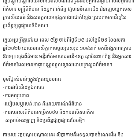
វគ្គបណ្តុះបណ្តាលនេះមានគោលបំណងពង្រឹងសមត្ថភាពវិជ្ជាជីវៈរបស់អ្នកសារ
ព័ត៌មាន មន្ត្រីព័ត៌មាន និងអ្នកពាក់ព័ន្ធ ឱ្យមានចំណេះដឹង ជំនាញបច្ចេកទេស
ក្រមសីលធម៌ និងសមត្ថភាពអនុវត្តការងារជាក់ស្តែង ស្របតាមការវិវត្តនៃ
ប្រព័ន្ធផ្សព្វផ្សាយឌីជីថល។
វគ្គនេះប្រព្រឹត្តទៅរយៈពេល ៥ថ្ងៃ ចាប់ពីថ្ងៃទី២៥ ដល់ថ្ងៃទី២៩ ខែឧសភា
ឆ្នាំ២០២៦ ដោយមានសិក្ខាកាមចូលរួមសរុប ១០៩នាក់ មកពីអង្គភាពក្រោម
ឱវាទក្រសួងព័ត៌មាន មន្ទីរព័ត៌មានរាជធានី-ខេត្ត ស្ថាប័នពាក់ព័ន្ធ និងអ្នកសារ
ព័ត៌មានដែលមានអាជ្ញាបណ្ណទទួលស្គាល់ដោយក្រសួងព័ត៌មាន។
មុខវិជ្ជាសំខាន់ៗក្នុងវគ្គនេះរួមមាន៖
-ការផលិតវីដេអូឯកសារ
-ការថតរូបភាព
-របៀបសម្ភាសន៍ អាន និងរាយការណ៍ព័ត៌មាន
-ការសរសេរព័ត៌មានកម្រិតបឋម និងការផលិតមាតិកា
សម្រាប់អនឡាញ និងប្រព័ន្ធផ្សព្វផ្សាយបែបថ្មី។
តាមរយៈវគ្គបណ្តុះបណ្តាលនេះ សិក្ខាកាមនឹងទទួលបានចំណេះដឹង និង