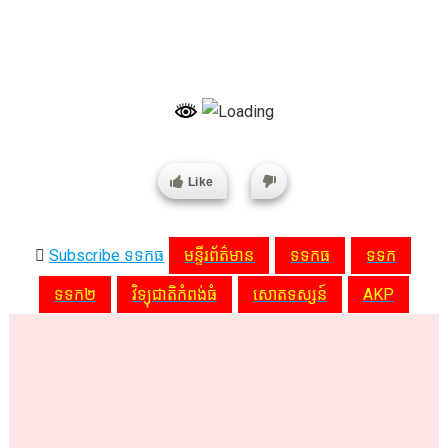
Like
Subscribe ទទកធ
មន្ទីរព័ត៌មាន
ទទកធ
ទទក
ទទក២
វិទ្យុជាតិកំពង់ធំ
សោតទស្សន៍
AKP