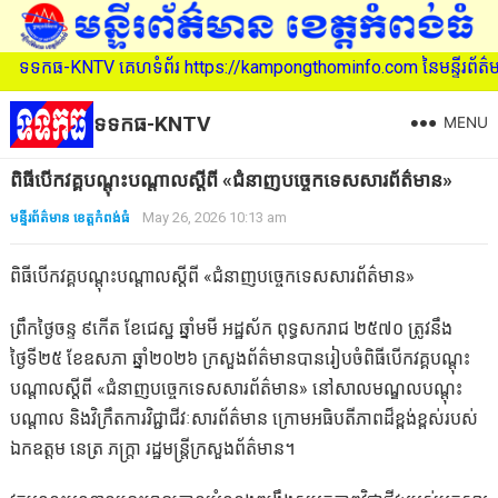
NTV គេហទំព័រ https://kampongthominfo.com នៃមន្ទីរព័ត៌មាន ខេត្តកំពង
ទទកធ-KNTV
MENU
ពិធីបើកវគ្គបណ្តុះបណ្តាលស្តីពី «ជំនាញបច្ចេកទេសសារព័ត៌មាន»
មន្ទីរព័ត៌មាន ខេត្តកំពង់ធំ
May 26, 2026 10:13 am
ពិធីបើកវគ្គបណ្តុះបណ្តាលស្តីពី «ជំនាញបច្ចេកទេសសារព័ត៌មាន»
ព្រឹកថ្ងៃចន្ទ ៩កើត ខែជេស្ឋ ឆ្នាំមមី អដ្ឋស័ក ពុទ្ធសករាជ ២៥៧០ ត្រូវនឹង
ថ្ងៃទី២៥ ខែឧសភា ឆ្នាំ២០២៦ ក្រសួងព័ត៌មានបានរៀបចំពិធីបើកវគ្គបណ្តុះ
បណ្តាលស្តីពី «ជំនាញបច្ចេកទេសសារព័ត៌មាន» នៅសាលមណ្ឌលបណ្តុះ
បណ្តាល និងវិក្រឹតការវិជ្ជាជីវៈសារព័ត៌មាន ក្រោមអធិបតីភាពដ៏ខ្ពង់ខ្ពស់របស់
ឯកឧត្តម នេត្រ ភក្ត្រា រដ្ឋមន្ត្រីក្រសួងព័ត៌មាន។