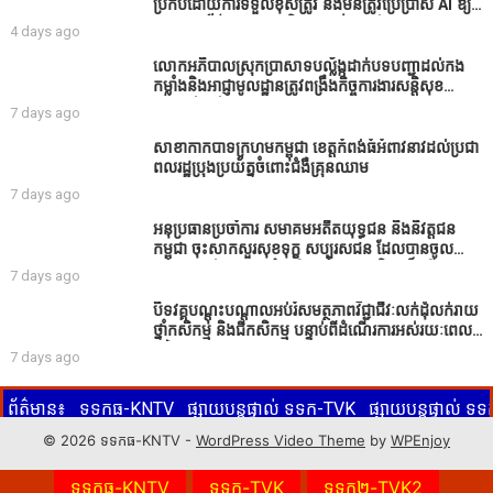
ប្រកបដោយការទទួលខុសត្រូវ និងមិនត្រូវប្រើប្រាស់ AI ឱ្យ
សរសេរពព័ត៌មាន ដោយមិនបានផ្ទៀងផ្ទាត់ ព្រោះ AI
4 days ago
មិនមែនជាអ្នកទទួលខុសត្រូវនៃអត្ថបទព័ត៌មាននោះទេ
លោកអភិបាលស្រុកប្រាសាទបល្ល័ង្កដាក់បទបញ្ជាដល់កង
កម្លាំងនិងអាជ្ញាមូលដ្ឋានត្រូវពង្រឹងកិច្ចការងារសន្តិសុខ
សណ្ដាប់ធ្នាប់ក្នុងមូលដ្ឋានឲ្យបានល្អជូនប្រជាពលរដ្ឋ
7 days ago
សាខាកាកបាទក្រហមកម្ពុជា ខេត្តកំពង់ធំអំពាវនាវដល់ប្រជា
ពលរដ្ឋប្រុងប្រយ័ត្នចំពោះជំងឺគ្រុនឈាម
7 days ago
អនុប្រធានប្រចាំការ សមាគមអតីតយុទ្ធជន និងនិវត្តជន
កម្ពុជា ចុះសាកសួរសុខទុក្ខ សប្បុរសជន ដែលបានចូល
រួមសាងសង់សាលប្រជុំ នៅក្នុងមណ្ឌលអភិវឌ្ឍន៍អតីត
7 days ago
យុទ្ធជន មរតកតេជោធិបតីថ្លុកកព្រីង
បិទវគ្គបណ្តុះបណ្តាលអប់រំសមត្ថភាពវិជ្ជាជីវៈលក់ដុំលក់រាយ
ថ្នាំកសិកម្ម និងជីកសិកម្ម បន្ទាប់ពីដំណើរការអស់រយៈពេល
3 ថ្ងៃ
7 days ago
ព័ត៌មាន៖
ទទកធ-KNTV
ផ្សាយបន្តផ្ទាល់ ទទក-TVK
ផ្សាយបន្តផ្ទាល់ 
មចុចលើ ទទកធ-KNTV, ទទក-TVK, ទទក២-TVK2 ប៊ូតុងពណ៌ក្រហមខាងក្រោមន
© 2026 ទទកធ-KNTV -
WordPress Video Theme
by
WPEnjoy
KNTV
ទទកធ-KNTV
ទទក-TVK
ទទក២-TVK2