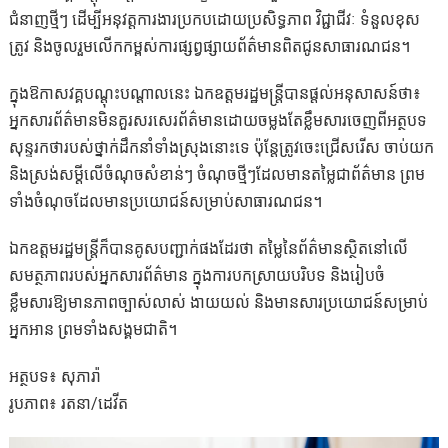
ជំនាញថ្មីៗ ដើម្បីអនុវត្តការងារប្រកបដោយប្រសិទ្ធភាព វិជ្ជាជីវៈ ទំនួលខុស
ត្រូវ និងចូលរួមលើកកម្ពស់ការផ្សព្វផ្សាយព័ត៌មានពិតជូនសាធារណជន។
ក្នុងឱកាសវគ្គបណ្តុះបណ្តាលនេះ ឯកឧត្តមរដ្ឋមន្ត្រីបានផ្តល់អនុសាសន៍ថា៖
អ្នកសារព័ត៌មានមិនគួរសរសេរព័ត៌មានដោយចម្លងតែខ្លឹមសារចេញពីអត្ថបទ
សុន្ទរកថារបស់ថ្នាក់ដឹកនាំទាំងស្រុងនោះទេ ប៉ុន្តែត្រូវចេះជ្រើសរើស ចាប់យក
និងស្រង់សម្តីលើចំណុចសំខាន់ៗ ចំណុចថ្មីៗដែលមានតម្លៃជាព័ត៌មាន ព្រម
ទាំងចំណុចដែលមានប្រយោជន៍សម្រាប់សាធារណជន។
ឯកឧត្តមរដ្ឋមន្ត្រីក៏បានគូសបញ្ជាក់ផងដែរថា តម្លៃនៃព័ត៌មានស្ថិតនៅលើ
សមត្ថភាពរបស់អ្នកសារព័ត៌មាន ក្នុងការបកស្រាយបរិបទ និងរៀបចំ
ខ្លឹមសារឱ្យមានភាពច្បាស់លាស់ ងាយយល់ និងមានសារប្រយោជន៍សម្រាប់
អ្នកអាន ព្រមទាំងសង្គមជាតិ។
អត្ថបទ៖ សុភារ៉ា
រូបភាព៖ រតនា/ដេវីត