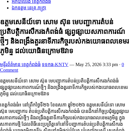
អភិបាលរង ខេត្តកំពង់ធំ
ឯកឧត្តម នេត្រ ភក្ត្រា
ឧត្តមសេនីយ៍ទោ សោម ស៊ុន មេបញ្ជាការ​តំបន់​
ប្រតិបត្តិការ​សឹក​រង​កំពង់​ធំ​ ផ្សព្វផ្សាយសភាពការណ៍
ថ្មីៗ និង​ពង្រឹងតួរនាទីភារកិច្ចរបស់កងយោធពលខេមរ
ភូមិន្ទ ដល់យោធិនក្រោមឱវាទ
មន្ទីរព័ត៌មាន ខេត្តកំពង់ធំ
ទទកធ-KNTV
—
May 25, 2026 3:33 pm
·
0
Comment
ឧត្តមសេនីយ៍ទោ សោម ស៊ុន មេបញ្ជាការ​តំបន់​ប្រតិបត្តិការ​សឹក​រង​កំពង់​ធំ​
ផ្សព្វផ្សាយសភាពការណ៍ថ្មីៗ និង​ពង្រឹងតួរនាទីភារកិច្ចរបស់កងយោធពលខេមរ
ភូមិន្ទ ដល់យោធិនក្រោមឱវាទ
ខេត្តកំពង់ធំ៖ នៅព្រឹកថ្ងៃទី២៦ ខែឧសភា ឆ្នាំ២០២៦ ឧត្តមសេនីយ៍ទោ សោម
ស៊ុន មេបញ្ជាការ តំបន់ប្រតិបត្តិការសឹករងកំពង់ធំ បានដឹកនាំកិច្ចប្រជុំផ្សព្វផ្សាយ
សភាពការណ៍ថ្មីៗ និងពង្រឹងតួនាទីភារកិច្ចរបស់កងយោធពលខេមរភូមិន្ទ ក្នុង
សភាពការថ្មី ដែលពិធីនេះប្រព្រឹត្តទៅនៅទីបញ្ជាការតំបន់ប្រតិបត្តិការសឹករង
កំពង់ធំ យោធភូមិភាគ​ទី​៤​ ស្ថិតនៅភូមិថ្នល់បំបែក ឃុំត្រពាំងឫស្សី ស្រុកកំពង់