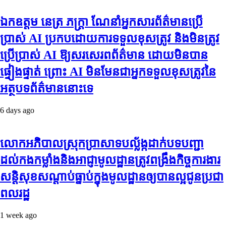
ឯកឧត្តម នេត្រ ភក្ត្រា ណែនាំអ្នកសារព័ត៌មានប្រើ
ប្រាស់ AI ប្រកបដោយការទទួលខុសត្រូវ និងមិនត្រូវ
ប្រើប្រាស់ AI ឱ្យសរសេរពព័ត៌មាន ដោយមិនបាន
ផ្ទៀងផ្ទាត់ ព្រោះ AI មិនមែនជាអ្នកទទួលខុសត្រូវនៃ
អត្ថបទព័ត៌មាននោះទេ
6 days ago
លោកអភិបាលស្រុកប្រាសាទបល្ល័ង្កដាក់បទបញ្ជា
ដល់កងកម្លាំងនិងអាជ្ញាមូលដ្ឋានត្រូវពង្រឹងកិច្ចការងារ
សន្តិសុខសណ្ដាប់ធ្នាប់ក្នុងមូលដ្ឋានឲ្យបានល្អជូនប្រជា
ពលរដ្ឋ
1 week ago