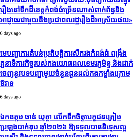
រឿងនៅទឹកដីខេត្តកំពង់ធំច្រើនណាស់ពាក់ព័ន្ធនិង
អាជ្ញាធរជាមួយនឹងប្រជាពលរដ្ឋរឿងដីអាស្រ័យផល»
6 days ago
មេបញ្ជាការតំបន់ប្រតិបត្តិការសឹករងកំពង់ធំ ពង្រឹង
តួនាទីភារកិច្ចរបស់កងយោធពលខេមរភូមិន្ទ និងដាក់
ចេញនូវបទបញ្ជាមួយចំនួនជូនដល់កងកម្លាំងក្រោម
ឱវាទ
6 days ago
ឯកឧត្តម ចាន់ យុត្ថា លើកទឹកចិត្តបេក្ខជនត្រៀម
ប្រឡងបាក់ឌុប ឆ្នាំ២០២៦ ឱ្យទទួលបាននិទ្ទេសល្អ
ប្រសើរ និងទទួលបានរង្វាន់បន្ថែមពីក្រុមការងារ