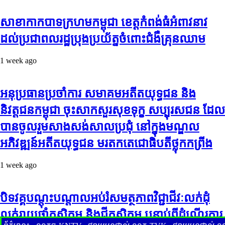
សាខាកាកបាទក្រហមកម្ពុជា ខេត្តកំពង់ធំអំពាវនាវ
ដល់ប្រជាពលរដ្ឋប្រុងប្រយ័ត្នចំពោះជំងឺគ្រុនឈាម
1 week ago
អនុប្រធានប្រចាំការ សមាគមអតីតយុទ្ធជន និង
និវត្តជនកម្ពុជា ចុះសាកសួរសុខទុក្ខ សប្បុរសជន ដែល
បានចូលរួមសាងសង់សាលប្រជុំ នៅក្នុងមណ្ឌល
អភិវឌ្ឍន៍អតីតយុទ្ធជន មរតកតេជោធិបតីថ្លុកកព្រីង
1 week ago
បិទវគ្គបណ្តុះបណ្តាលអប់រំសមត្ថភាពវិជ្ជាជីវៈលក់ដុំ
លក់រាយថ្នាំកសិកម្ម និងជីកសិកម្ម បន្ទាប់ពីដំណើរការ