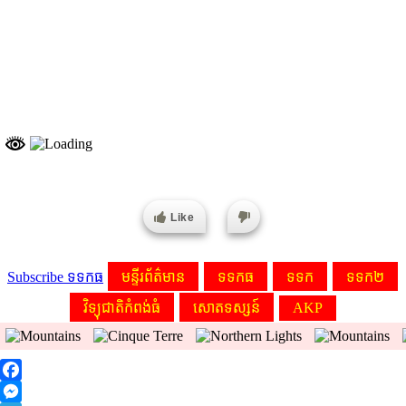
Like
Subscribe ទទកធ
មន្ទីរព័ត៌មាន
ទទកធ
ទទក
ទទក២
វិទ្យុជាតិកំពង់ធំ
សោតទស្សន៍
AKP
Facebook