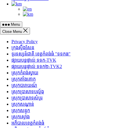
Menu
Close Menu
Privacy Policy
ក្រុងស្ទឹងសែន
ទូរទស្សន៍ជាតិ ខេត្តកំពង់ធំ "ទទកធ"
ផ្សាយបន្តផ្ទាល់ ទទក-TVK
ផ្សាយបន្តផ្ទាល់ ទទក២-TVK2
ស្រុកកំពង់ស្វាយ
ស្រុកតាំងគោក
ស្រុកបារាយណ៍
ស្រុកប្រាសាទបល្ល័ង្ក
ស្រុកប្រាសាទសំបូរ
ស្រុកសណ្តាន់
ស្រុកសន្ទុក
ស្រុកស្ទោង
អភិបាលខេត្តកំពង់ធំ