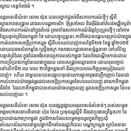
ស្វាយ ខេត្តកំពង់ធំ ។
ឧត្តមសេនីយ៍ទោ សោម ស៊ុន បានបញ្ជាក់ជូនអំពីសភាពការណ៍ថ្មីៗ ស្តី​ពី​
ស្ថានភាព​សង្គ្រាម​ រវាង​សហរដ្ឋអាមេរិក​ អុី​ស្រាអែល​ និង​អុីរ៉ង់នៅតំបន់មជ្ឈិមបូព៌ា
និងសភាពការណ៍នៅក្នុងតំបន់ ព្រមទាំងសភាពការណ៍វិវត្តប្រែប្រួលថ្មីៗ នៅតាម
ខ្សែបន្ទាត់ព្រំដែនកម្ពុជា ថៃ ដោយបច្ចុប្បន្ននេះ ភាគីថៃបានបង្កហេតុគ្រប់យ៉ាងក្នុង
ការរំលោភសេចក្ដីប្រកាសរួម ស្ដីពីបទឈប់បាញ់កាលថ្ងៃទី២៧ ខែធ្នូ ឆ្នាំ២០២៥
ដោយបានចល័តកម្លាំង គ្រឿងចក្រ កសាងហេដ្ឋារចនាសម្ព័ន្ធនានា នៅលើខ្សែ
បន្ទាត់ព្រំដែន ក្នុង​ដែន​អធិបតេយ្យភាព​របស់​កម្ពុជា​ ដែលថៃដណ្ដើមកាន់ដោយ
ការប្រើប្រាស់កម្លាំងយោធាក្នុងរយៈពេលសង្គ្រាមឈ្លានពាន ដោយ​ខុសច្បាប់​
នៅលេីកទី​២​ រយៈពេល​ ២១ថ្ងៃកន្លងទៅ និង​ក្រោយ​ពេលកិច្ច​ព្រមព្រៀង​ឈប់​
បាញ់​។ ហើយ​ ជា​មួយ​នេះ​បានបង្កហេតុដោយការផ្ទុះអាវុធជាញឹកញាប់​ ដែលជា
ការប៉ះពាល់យ៉ាងធ្ងន់ធ្ងរដល់សេចក្តីប្រកាសរួមនៃបទឈប់បាញ់ រវាងភាគីកម្ពុជា
និងថៃ ដែល​ភាគី​កម្ពុជា​បាន​គោរព​យ៉ាង​ពេញ​លេញ​ នូវ​សេចក្តី​ប្រកាស​រួម​ នៃបទ​
ឈប់​បាញ់​នេះ​ ។
ឧត្តមសេនីយ៍ទោ សោម ស៊ុន បានផ្សព្វផ្សាយអនុសាសន៍សំខាន់ៗ របស់សម្តេច
អគ្គមហាសេនាបតីតេជោ ហ៊ុន សែន ប្រមុខរដ្ឋស្ដីទី និងជាប្រធានព្រឹទ្ធសភា នៃ
ព្រះរាជាណាចក្រកម្ពុជា ក្នុងឱកាសដែលសម្តេចចូលរួមក្នុងកិច្ចប្រជុំ
សំណេះសំណាលជាមួយថ្នាក់ដឹកនាំរាជរដ្ឋាភិបាល បណ្ដាក្រសួង ស្ថាប័ននានា