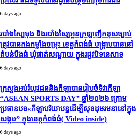
6 days ago
របាំង​ស្បៃ​មុង​ និង​របាំង​ស្បៃ​អួន​ក្រឡា​ញឹក​ខុស​ច្បាប់​
ត្រូវ​បាន​កងកម្លាំង​ចម្រុះ​ ខេត្តកំពង់​ធំ​ បង្ក្រាប​បាន​នៅ​
តំបន់​បឹង​ធំ​ ឃុំ​ផាត់​សណ្តាយ ​ក្នុង​រដូវ​បិទ​នេសាទ
6 days ago
ក្រសួងអប់រំយុវជននិងកីឡាបានរៀបចំទិវាកីឡា
“ASEAN SPORTS DAY” ឆ្នាំ២០២៦ ក្រោម
ប្រធានបទ«កីឡាបរិយាបន្នដើម្បីសុខដុមរមនានៅក្នុង
សង្គម” ក្នុងខេត្តកំពង់ធំ( Video inside)
6 days ago