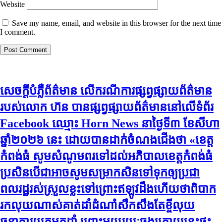
Website
Save my name, email, and website in this browser for the next time
I comment.
សេចក្តីបំភ្លឺព័ត៌មាន លេីករណីការផ្សព្វផ្សាយព័ត៌មាន
របស់លោក ហ៊ន បានផ្សព្វផ្សាយព័ត៌មាននៅលើទំព័រ
Facebook ឈ្មោះ Horn News នាថ្ងៃទី​៣ ខែសីហា
ឆ្នាំ​២០២៦ នេះ ដោយបានដាក់ចំណងជើងថា «ខេត្ត
កំពង់ធំ សូមសំណូមពរទៅដល់អភិបាលខេត្តកំពង់ធំ
ប្រសិនបើជាអាចសូមសម្រាកសិនទៅទុកឲ្យប្រជា
ពលរដ្ឋរស់ស្រួលខ្លះទៅព្រោះឥឡូវដឹងហើយថាពិបាក
រកលុយណាស់គាត់ដាំដំណាំសឹកសឹងតែខ្ចីលុយ
ធនាគារយកមកដាំ ព្រោះមួយរយៈចុងក្រោយនេះផ្ទុះ