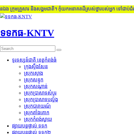
ង ក្រុមគ្រួសារ និងសង្គមជាតិ។ កុំយកអនាគតដ៏ស្រស់ថ្លារបស់អ្នក ទៅជាប់ជ
Skip
to
content
ទទកធ-KNTV
ទូរទស្សន៍ជាតិ ខេត្តកំពង់ធំ
ក្រុងស្ទឹងសែន
ស្រុកស្ទោង
ស្រុកសន្ទុក
ស្រុកសណ្តាន់
ស្រុកប្រាសាទសំបូរ
ស្រុកប្រាសាទបល្ល័ង្ក
ស្រុកបារាយណ៍
ស្រុកតាំងគោក
ស្រុកកំពង់ស្វាយ
ផ្សាយបន្តផ្ទាល់ ទទក
ផ្សាយបន្តផ្ទាល់ ទទក២