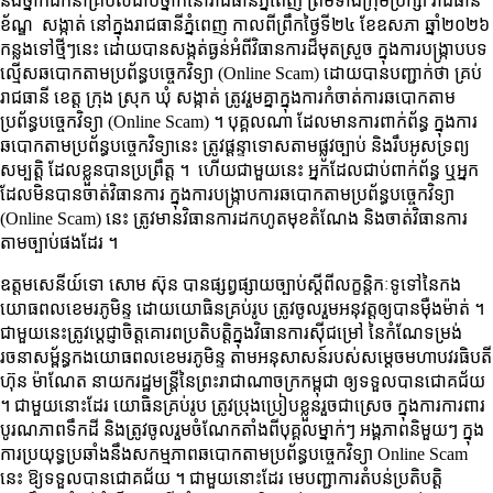
និងថ្នាក់ដឹកនាំគ្រប់លំដាប់ថ្នាក់នៅរាជធានីភ្នំពេញ ព្រមទាំងក្រុមប្រឹក្សា រាជធានី​
ខ័ណ្ឌ​ សង្កាត់ នៅក្នុងរាជធានីភ្នំពេញ កាលពីព្រឹកថ្ងៃទី២៤ ខែឧសភា ឆ្នាំ២០២៦
កន្លងទៅថ្មីៗនេះ ដោយបានសង្កត់ធ្ងន់អំពីវិធានការដ៏មុតស្រួច ក្នុងការបង្ក្រាបបទ
ល្មើសឆបោកតាមប្រព័ន្ធបច្ចេកវិទ្យា (Online Scam) ដោយបានបញ្ជាក់ថា គ្រប់
រាជធានី ខេត្ត ក្រុង ស្រុក ឃុំ សង្កាត់ ត្រូវរួមគ្នាក្នុងការកំចាត់ការឆបោកតាម
ប្រព័ន្ធបច្ចេកវិទ្យា (Online Scam) ។ បុគ្គលណា ដែលមានការពាក់ព័ន្ធ ក្នុងការ
ឆបោកតាមប្រព័ន្ធបច្ចេកវិទ្យានេះ ត្រូវផ្ដន្ទាទោសតាមផ្លូវច្បាប់ និង​រឹបអូសទ្រព្យ
សម្បត្តិ ដែលខ្លួនបានប្រព្រឹត្ត ។ ហើយជាមួយនេះ អ្នកដែល​ជាប់​ពាក់ព័ន្ធ ឬអ្នក
ដែលមិនបានចាត់វិធានការ ក្នុងការបង្ក្រាបការឆបោកតាមប្រព័ន្ធបច្ចេកវិទ្យា
(Online Scam) នេះ ត្រូវមានវិធានការដកហូតមុខតំណែង និង​ចាត់​វិធានការ​
តាម​ច្បាប់​ផង​ដែរ​ ។
ឧត្តមសេនីយ៍ទោ សោម ស៊ុន បានផ្សព្វផ្សាយច្បាប់ស្តីពីលក្ខន្តិកៈទូទៅនៃកង
យោធពលខេមរភូមិន្ទ ដោយយោធិនគ្រប់រូប ត្រូវចូលរួមអនុវត្តឲ្យបាន​មុឺង​ម៉ាត់​ ។
ជា​មួយ​នេះ​ត្រូវ​ប្តេជ្ញា​ចិត្ត​គោរព​ប្រតិបត្តិ​ក្នុងវិធានការស៊ីជម្រៅ នៃកំណែទម្រង់
រចនាសម្ព័ន្ធកងយោធពលខេមរភូមិន្ទ តាមអនុសាសន៍របស់សម្តេចមហាបវរធិបតី
ហ៊ុន ម៉ាណែត នាយករដ្ឋមន្ត្រីនៃព្រះរាជាណាចក្រកម្ពុជា ឲ្យ​ទទួល​បាន​ជោគជ័យ​
។ ជាមួយនោះដែរ យោធិនគ្រប់រូប ត្រូវប្រុងប្រៀបខ្លួនរួចជាស្រេច ក្នុងការការពារ
បូរណភាពទឹកដី និងត្រូវចូលរួមចំណែកតាំងពីបុគ្គលម្នាក់ៗ​ អង្គភាពនិមួយៗ ក្នុង
ការប្រយុទ្ធប្រឆាំងនឹងសកម្មភាពឆបោកតាមប្រព័ន្ធបច្ចេកវិទ្យា Online Scam
នេះ ឱ្យទទួលបានជោគជ័យ ។ ជាមួយនោះដែរ មេបញ្ជាការតំបន់ប្រតិបត្តិ