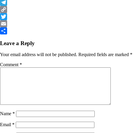
Messenger
Telegram
Copy
Link
Twitter
Email
Share
Leave a Reply
Your email address will not be published.
Required fields are marked
*
Comment
*
Name
*
Email
*