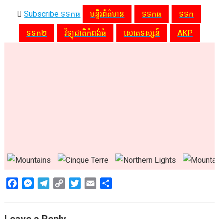
Subscribe ទទកធ
មន្ទីរព័ត៌មាន
ទទកធ
ទទក
ទទក២
វិទ្យុជាតិកំពង់ធំ
សោតទស្សន៍
AKP
F
M
T
C
T
E
S
a
e
e
o
w
m
h
c
s
l
p
i
a
a
Leave a Reply
e
s
e
y
t
i
r