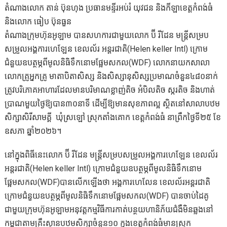
តំណាងលោក តាន់ ប៊ុនហុង ប្រធានមន្ទីរអប់រំ យុវជន និងកីឡាខេត្តកំពង់ធំ
និងលោក ធៀប ប៊ុនធួន
តំណាងក្រុមហ៊ុនអូឡាម បានសហការជាមួយលោក ប៊ី រីដែន មន្ត្រីសម្រប
សម្រួលអង្គការហេឡែន ខេលល័រ អន្តរជាតិ(Helen keller Intl) ក្រោម
ជំនួយឧបត្ថម្ភពីមូលនិធិទឹកនោមផ្អែមសកល(WDF) លោកនាយកសាលា
លោកគ្រូអ្នកគ្រូ មាតាបិតាសិស្ស និងសិស្សានុសិស្សប្រមាណចំនួន៤៨០នាក់
ត្រូវបរិភោគអាហារដែលមានបរិមាណខ្លាញ់តិច អំបិលតិច ស្ករតិច និងហាត់
ប្រាណមួយថ្ងៃឱ្យបាន៣០នាទី ដើម្បីឱ្យមានសុខភាពល្អ ស្ថិតនៅសាលាបឋម
សិក្សាសិរីសាមគ្គី ឃុំស្រឡៅ ស្រុកតាំងគោក ខេត្តកំពង់ធំ នាព្រឹកថ្ងៃទី២៥ ខែ
ឧសភា ឆ្នាំ២០២៦។
នៅក្នុងពិធីនេះលោក ប៊ី រីដែន មន្ត្រីសម្របសម្រួលអង្គការហេឡែន ខេលល័រ
អន្តរជាតិ(Helen keller Intl) ក្រោមជំនួយឧបត្ថម្ភពីមូលនិធិទឹកនោម
ផ្អែមសកល(WDF)បានលើកឡើងថា អង្គការហេលែន ខេលល័រអន្តរជាតិ
ក្រោមជំនួយឧបត្ថម្ភពីមូលនិធិទឹកនោមផ្អែមសកល(WDF) បានចាប់ដៃគូ
ជាមួយក្រុមហ៊ុនអូឡាមអនុវត្តកម្មវិធីការកាត់បន្ថយហានិភ័យជំងឺមិនឆ្លងនៅ
កម្ពុជាតាមគ្រឹះស្ថានបឋមសិក្សាចំនួន១០ ក្នុងខេត្តកំពង់ធំមានស្រុក