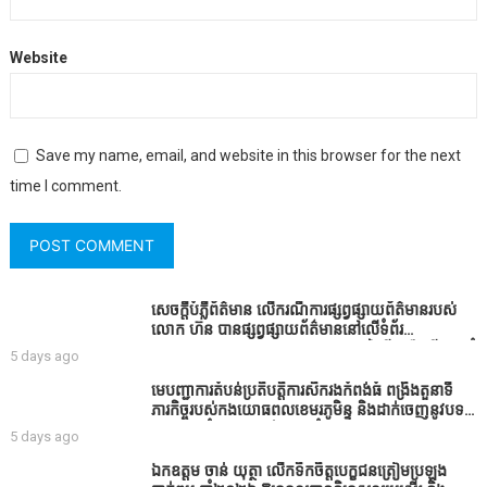
Website
Save my name, email, and website in this browser for the next
time I comment.
សេចក្តីបំភ្លឺព័ត៌មាន លេីករណីការផ្សព្វផ្សាយព័ត៌មានរបស់
លោក ហ៊ន បានផ្សព្វផ្សាយព័ត៌មាននៅលើទំព័រ
Facebook ឈ្មោះ Horn News នាថ្ងៃទី​៣ ខែសីហា ឆ្នាំ​
5 days ago
២០២៦ នេះ ដោយបានដាក់ចំណងជើងថា «ខេត្តកំពង់ធំ
សូមសំណូមពរទៅដល់អភិបាលខេត្តកំពង់ធំប្រសិនបើជាអាច
មេបញ្ជាការតំបន់ប្រតិបត្តិការសឹករងកំពង់ធំ ពង្រឹងតួនាទី
សូមសម្រាកសិនទៅទុកឲ្យប្រជាពលរដ្ឋរស់ស្រួលខ្លះទៅព្រោះ
ភារកិច្ចរបស់កងយោធពលខេមរភូមិន្ទ និងដាក់ចេញនូវបទ
ឥឡូវដឹងហើយថាពិបាករកលុយណាស់គាត់ដាំដំណាំសឹក
បញ្ជាមួយចំនួនជូនដល់កងកម្លាំងក្រោមឱវាទ
5 days ago
សឹងតែខ្ចីលុយធនាគារយកមកដាំ ព្រោះមួយរយៈចុងក្រោយ
នេះផ្ទុះរឿងនៅទឹកដីខេត្តកំពង់ធំច្រើនណាស់ពាក់ព័ន្ធនិង
ឯកឧត្តម ចាន់ យុត្ថា លើកទឹកចិត្តបេក្ខជនត្រៀមប្រឡង
អាជ្ញាធរជាមួយនឹងប្រជាពលរដ្ឋរឿងដីអាស្រ័យផល»