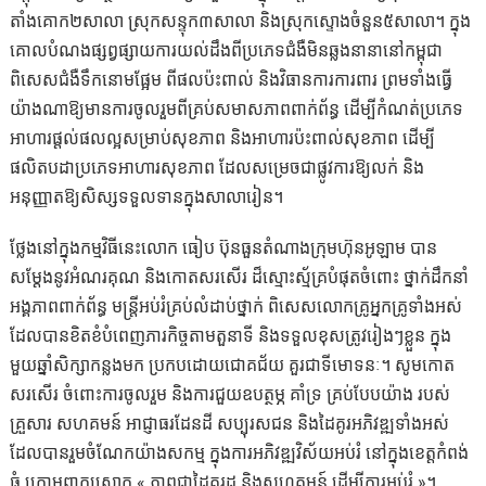
តាំងគោក២សាលា ស្រុកសន្ទុក៣សាលា និងស្រុកស្ទោងចំនួន៥សាលា។ ក្នុង
គោលបំណងផ្សព្វផ្សាយការយល់ដឹងពីប្រភេទជំងឺមិនឆ្លងនានានៅកម្ពុជា
ពិសេសជំងឺទឹកនោមផ្អែម ពីផលប៉ះពាល់ និងវិធានការការពារ ព្រមទាំងធ្វើ
យ៉ាងណាឱ្យមានការចូលរួមពីគ្រប់សមាសភាពពាក់ព័ន្ធ ដើម្បីកំណត់ប្រភេទ
អាហារផ្ដល់ផលល្អសម្រាប់សុខភាព និងអាហារប៉ះពាល់សុខភាព ដើម្បី
ផលិតបដាប្រភេទអាហារសុខភាព ដែលសម្រេចជាផ្លូវការឱ្យលក់ និង
អនុញ្ញាតឱ្យសិស្សទទួលទានក្នុងសាលារៀន។
ថ្លែងនៅក្នុងកម្មវិធីនេះលោក ធៀប ប៊ុនធួនតំណាងក្រុមហ៊ុនអូឡាម បាន
សម្តែងនូវអំណរគុណ និងកោតសរសើរ ដ៏ស្មោះស្ម័គ្របំផុតចំពោះ ថ្នាក់ដឹកនាំ
អង្គភាពពាក់ព័ន្ធ មន្រ្តីអប់រំគ្រប់លំដាប់ថ្នាក់ ពិសេសលោកគ្រូអ្នកគ្រូទាំងអស់
ដែលបានខិតខំបំពេញភារកិច្ចតាមតួនាទី និងទទួលខុសត្រូវរៀងៗខ្លួន ក្នុង
មួយឆ្នាំសិក្សាកន្លងមក ប្រកបដោយជោគជ័យ គួរជាទីមោទនៈ។ សូមកោត
សរសើរ ចំពោះការចូលរួម និងការជួយឧបត្ថម្ភ គាំទ្រ គ្រប់បែបយ៉ាង របស់
គ្រួសារ សហគមន៍ អាជ្ញាធរដែនដី សប្បុរសជន និងដៃគូរអភិវឌ្ឍទាំងអស់
ដែលបានរួមចំណែកយ៉ាងសកម្ម ក្នុងការអភិវឌ្ឍវិស័យអប់រំ នៅក្នុងខេត្តកំពង់
ធំ ក្រោមពាក្យស្លោក « ភាពជាដៃគូរដ្ឋ និងសហគមន៍ ដើម្បីការអប់រំ »។