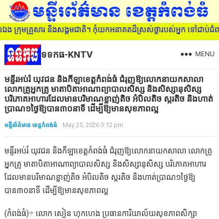
ុមគ្រួសារ និងសង្គមជាតិ។ កុំយកអនាគតដ៏ស្រស់ថ្លារបស់អ្នក ទៅជាប់ជំពាក់
ទទកធ-KNTV
MENU
មន្ទីរអប់រំ យុវជន និងកីឡាខេត្តកំពង់ធំ ជំរុញឱ្យលោកនាយកសាលា
លោកគ្រូអ្នកគ្រូ មាតាបិតាអាណាព្យាបាលសិស្ស និងសិស្សានុសិស្ស
បរិភោគអាហារដែលមានបរិមាណខ្លាញ់តិច អំបិលតិច ស្ករតិច និងហាត់
ប្រាណ១ថ្ងៃឱ្យបាន៣០នាទី ដើម្បីឱ្យមានសុខភាពល្អ
មន្ទីរព័ត៌មាន ខេត្តកំពង់ធំ
May 25, 2026 3:12 pm
មន្ទីរអប់រំ យុវជន និងកីឡាខេត្តកំពង់ធំ ជំរុញឱ្យលោកនាយកសាលា លោកគ្រូ
អ្នកគ្រូ មាតាបិតាអាណាព្យាបាលសិស្ស និងសិស្សានុសិស្ស បរិភោគអាហារ
ដែលមានបរិមាណខ្លាញ់តិច អំបិលតិច ស្ករតិច និងហាត់ប្រាណ១ថ្ងៃឱ្យ
បាន៣០នាទី ដើម្បីឱ្យមានសុខភាពល្អ
(កំពង់ធំ)÷ លោក សៀន ហុកហេង ប្រធានការិយាល័យសុខភាពសិក្សា