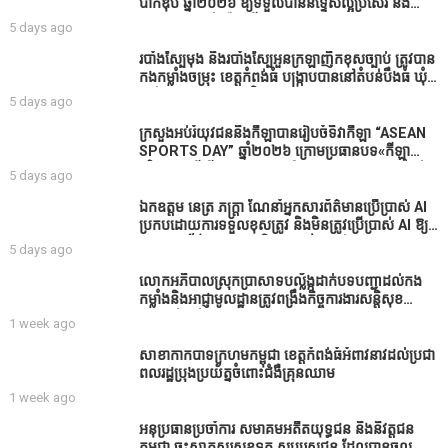
បាក់ឌុប ឆ្នាំ២០២៦ ឱ្យទទួលបាននិទ្ទេសល្អប្រសើរ និង
ទទួលបានរង្វាន់បន្ថែមពីក្រុមការងារ
5 days ago
របាំង​ស្បៃ​មុង​ និង​របាំង​ស្បៃ​អួន​ក្រឡា​ញឹក​ខុស​ច្បាប់​ ត្រូវ​បាន​
កងកម្លាំង​ចម្រុះ​ ខេត្តកំពង់​ធំ​ បង្ក្រាប​បាន​នៅ​តំបន់​បឹង​ធំ​ ឃុំ​
ផាត់​សណ្តាយ ​ក្នុង​រដូវ​បិទ​នេសាទ
5 days ago
ក្រសួងអប់រំយុវជននិងកីឡាបានរៀបចំទិវាកីឡា “ASEAN
SPORTS DAY” ឆ្នាំ២០២៦ ក្រោមប្រធានបទ«កីឡា
បរិយាបន្នដើម្បីសុខដុមរមនានៅក្នុង សង្គម” ក្នុងខេត្តកំពង់
5 days ago
ធំ( Video inside)
ឯកឧត្តម នេត្រ ភក្ត្រា ណែនាំអ្នកសារព័ត៌មានប្រើប្រាស់ AI
ប្រកបដោយការទទួលខុសត្រូវ និងមិនត្រូវប្រើប្រាស់ AI ឱ្យ
សរសេរពព័ត៌មាន ដោយមិនបានផ្ទៀងផ្ទាត់ ព្រោះ AI
5 days ago
មិនមែនជាអ្នកទទួលខុសត្រូវនៃអត្ថបទព័ត៌មាននោះទេ
លោកអភិបាលស្រុកប្រាសាទបល្ល័ង្កដាក់បទបញ្ជាដល់កង
កម្លាំងនិងអាជ្ញាមូលដ្ឋានត្រូវពង្រឹងកិច្ចការងារសន្តិសុខ
សណ្ដាប់ធ្នាប់ក្នុងមូលដ្ឋានឲ្យបានល្អជូនប្រជាពលរដ្ឋ
1 week ago
សាខាកាកបាទក្រហមកម្ពុជា ខេត្តកំពង់ធំអំពាវនាវដល់ប្រជា
ពលរដ្ឋប្រុងប្រយ័ត្នចំពោះជំងឺគ្រុនឈាម
1 week ago
អនុប្រធានប្រចាំការ សមាគមអតីតយុទ្ធជន និងនិវត្តជន
កម្ពុជា ចុះសាកសួរសុខទុក្ខ សប្បុរសជន ដែលបានចូល