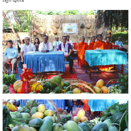
ទៀក យ៉ុហ៊ន