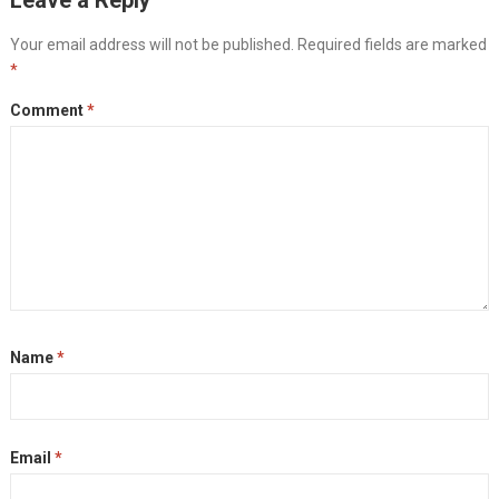
b
e
g
L
t
l
e
Your email address will not be published.
Required fields are marked
o
n
r
i
e
*
o
g
a
n
r
k
e
m
k
Comment
*
r
Name
*
Email
*