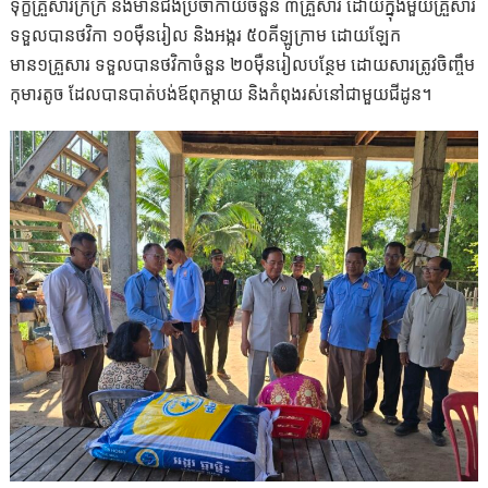
ទុក្ខគ្រួសារក្រីក្រ និងមានជំងឺប្រចាំកាយចំនួន ៣គ្រួសារ ដោយក្នុងមួយគ្រួសារ
ទទួលបានថវិកា ១០ម៉ឺនរៀល និងអង្ករ ៥០គីឡូក្រាម ដោយឡែក
មាន១គ្រួសារ ទទួលបានថវិកាចំនួន ២០ម៉ឺនរៀលបន្ថែម ដោយសារត្រូវចិញ្ចឹម
កុមារតូច ដែលបានបាត់បង់ឪពុកម្តាយ និងកំពុងរស់នៅជាមួយជីដូន។