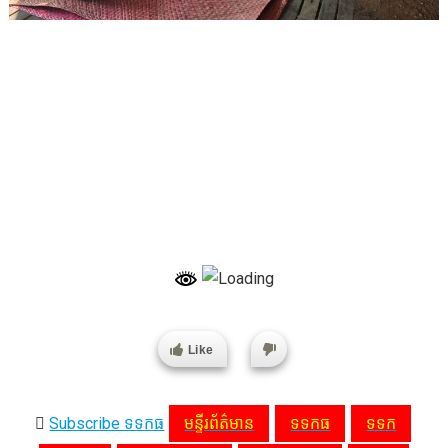
Like
Subscribe ទទកធ
មន្ទីរព័ត៌មាន
ទទកធ
ទទក