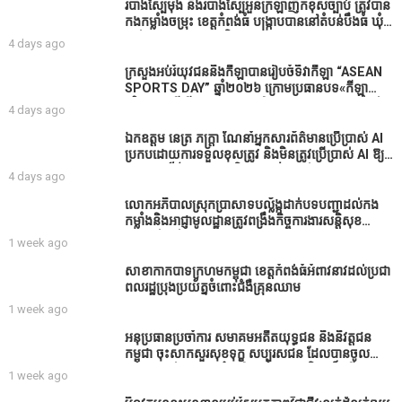
របាំង​ស្បៃ​មុង​ និង​របាំង​ស្បៃ​អួន​ក្រឡា​ញឹក​ខុស​ច្បាប់​ ត្រូវ​បាន​
កងកម្លាំង​ចម្រុះ​ ខេត្តកំពង់​ធំ​ បង្ក្រាប​បាន​នៅ​តំបន់​បឹង​ធំ​ ឃុំ​
ផាត់​សណ្តាយ ​ក្នុង​រដូវ​បិទ​នេសាទ
4 days ago
ក្រសួងអប់រំយុវជននិងកីឡាបានរៀបចំទិវាកីឡា “ASEAN
SPORTS DAY” ឆ្នាំ២០២៦ ក្រោមប្រធានបទ«កីឡា
បរិយាបន្នដើម្បីសុខដុមរមនានៅក្នុង សង្គម” ក្នុងខេត្តកំពង់
4 days ago
ធំ( Video inside)
ឯកឧត្តម នេត្រ ភក្ត្រា ណែនាំអ្នកសារព័ត៌មានប្រើប្រាស់ AI
ប្រកបដោយការទទួលខុសត្រូវ និងមិនត្រូវប្រើប្រាស់ AI ឱ្យ
សរសេរពព័ត៌មាន ដោយមិនបានផ្ទៀងផ្ទាត់ ព្រោះ AI
4 days ago
មិនមែនជាអ្នកទទួលខុសត្រូវនៃអត្ថបទព័ត៌មាននោះទេ
លោកអភិបាលស្រុកប្រាសាទបល្ល័ង្កដាក់បទបញ្ជាដល់កង
កម្លាំងនិងអាជ្ញាមូលដ្ឋានត្រូវពង្រឹងកិច្ចការងារសន្តិសុខ
សណ្ដាប់ធ្នាប់ក្នុងមូលដ្ឋានឲ្យបានល្អជូនប្រជាពលរដ្ឋ
1 week ago
សាខាកាកបាទក្រហមកម្ពុជា ខេត្តកំពង់ធំអំពាវនាវដល់ប្រជា
ពលរដ្ឋប្រុងប្រយ័ត្នចំពោះជំងឺគ្រុនឈាម
1 week ago
អនុប្រធានប្រចាំការ សមាគមអតីតយុទ្ធជន និងនិវត្តជន
កម្ពុជា ចុះសាកសួរសុខទុក្ខ សប្បុរសជន ដែលបានចូល
រួមសាងសង់សាលប្រជុំ នៅក្នុងមណ្ឌលអភិវឌ្ឍន៍អតីត
1 week ago
យុទ្ធជន មរតកតេជោធិបតីថ្លុកកព្រីង