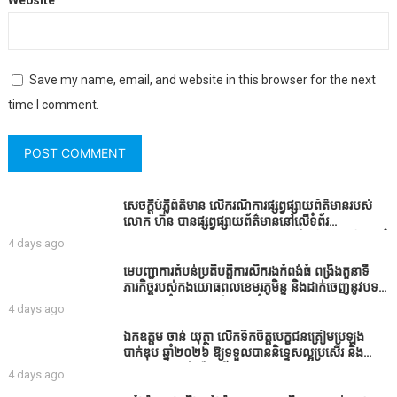
Save my name, email, and website in this browser for the next
time I comment.
សេចក្តីបំភ្លឺព័ត៌មាន លេីករណីការផ្សព្វផ្សាយព័ត៌មានរបស់
លោក ហ៊ន បានផ្សព្វផ្សាយព័ត៌មាននៅលើទំព័រ
Facebook ឈ្មោះ Horn News នាថ្ងៃទី​៣ ខែសីហា ឆ្នាំ​
4 days ago
២០២៦ នេះ ដោយបានដាក់ចំណងជើងថា «ខេត្តកំពង់ធំ
សូមសំណូមពរទៅដល់អភិបាលខេត្តកំពង់ធំប្រសិនបើជាអាច
មេបញ្ជាការតំបន់ប្រតិបត្តិការសឹករងកំពង់ធំ ពង្រឹងតួនាទី
សូមសម្រាកសិនទៅទុកឲ្យប្រជាពលរដ្ឋរស់ស្រួលខ្លះទៅព្រោះ
ភារកិច្ចរបស់កងយោធពលខេមរភូមិន្ទ និងដាក់ចេញនូវបទ
ឥឡូវដឹងហើយថាពិបាករកលុយណាស់គាត់ដាំដំណាំសឹក
បញ្ជាមួយចំនួនជូនដល់កងកម្លាំងក្រោមឱវាទ
4 days ago
សឹងតែខ្ចីលុយធនាគារយកមកដាំ ព្រោះមួយរយៈចុងក្រោយ
នេះផ្ទុះរឿងនៅទឹកដីខេត្តកំពង់ធំច្រើនណាស់ពាក់ព័ន្ធនិង
ឯកឧត្តម ចាន់ យុត្ថា លើកទឹកចិត្តបេក្ខជនត្រៀមប្រឡង
អាជ្ញាធរជាមួយនឹងប្រជាពលរដ្ឋរឿងដីអាស្រ័យផល»
បាក់ឌុប ឆ្នាំ២០២៦ ឱ្យទទួលបាននិទ្ទេសល្អប្រសើរ និង
ទទួលបានរង្វាន់បន្ថែមពីក្រុមការងារ
4 days ago