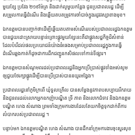
មួយខ្សែ ប្រវែង ២១៩ម៉ែត្រ និងដាក់លូមួយកន្លែង ជូនប្រជាពលរដ្ឋ ដើម្បី
សម្រួលការធ្វើដំណើរ និងឆ្លើយតបតម្រូវការចាំបាច់ក្នុងរដូវវស្សាខាងមុខ។
ឯកឧត្តមបានបញ្ចាក់ថាដើម្បីឆ្លើយតបតាមសំណើររបស់ប្រជាពលរដ្ឋឯកឧត្តម
បានជួយដោះស្រាយបន្ទាន់ព្រោះផ្លូវមួយខ្សែនេះគឺជាផ្លូវសេដ្ឋកិច្ចដ៏សំខាន់
ដែលបំរើដល់ផលប្រយោជន៍យ៉ាងធំធេងសម្រាប់ប្រជាពលរដ្ឋក្នុងការធ្វើ
ដំណើរឆ្លងកាត់ក៏ដូចជាការដឹកជញ្ជូនកសិផលទៅកាន់ទីផ្សារ។
ឯកឧត្តមបានសំណូមពរដល់ប្រជាពលរដ្ឋនិងអ្នកប្រើប្រាស់ផ្លូវទាំងអស់សូម
ឲ្យជួយថែរក្សាផ្លូវដើម្បីបានប្រើប្រាស់បាននយូរអង្វែង។
ប្រជាពលរដ្ឋនៅភូមិក្រពើ ឃុំទួលគ្រើល បានសម្តែងនូវភាពបសប្បាយរីករាយ
និងជូនពរដល់លោកអ្នកឧកញ៉ាបណ្ឌិត ទ្រី ភាព និងលោកជំទាវ និងឯកឧត្តម
បណ្ឌិត ហេង សំណាង ព្រមទាំងក្រុមការងារដែលតែយកចិត្តទុកដាក់ពីការ
លំបាករបស់ប្រជាពលរដ្ឋ ។
បន្ទាប់មក ឯកឧត្តមបណ្ឌិត ហេង សំណាង បានដឹកនាំក្រុមការងារចុះសួរសុខ