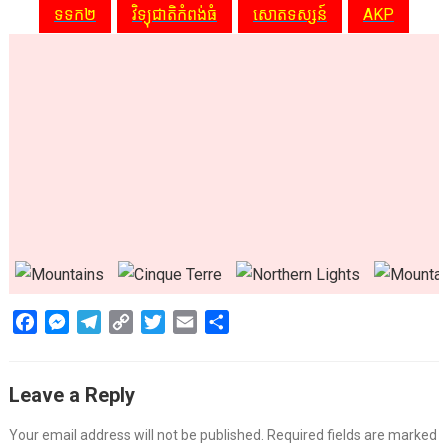
ទទក២
វិទ្យុជាតិកំពង់ធំ
សោតទស្សន៍
AKP
F
M
T
C
T
E
S
a
e
e
o
w
m
h
c
s
l
p
i
a
a
Leave a Reply
e
s
e
y
t
i
r
b
e
g
L
t
l
e
Your email address will not be published.
Required fields are marked
o
n
r
i
e