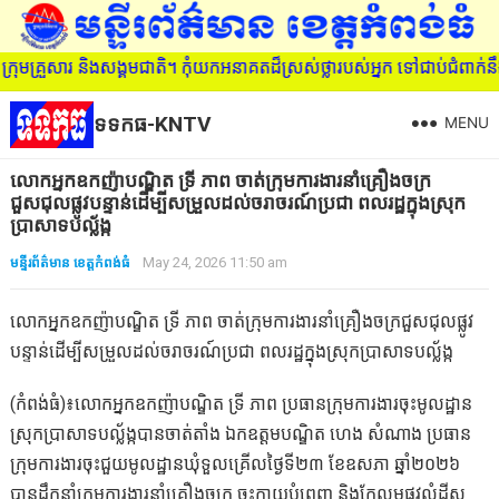
ួសារ និងសង្គមជាតិ។ កុំយកអនាគតដ៏ស្រស់ថ្លារបស់អ្នក ទៅជាប់ជំពាក់នឹងគ
ទទកធ-KNTV
MENU
លោកអ្នកឧកញ៉ាបណ្ឌិត ទ្រី ភាព ចាត់ក្រុមការងារនាំគ្រឿងចក្រ
ជួសជុលផ្លូវបន្ទាន់ដើម្បីសម្រួលដល់ចរាចរណ៍ប្រជា ពលរដ្ឋក្នុងស្រុក
ប្រាសាទបល្ល័ង្ក
មន្ទីរព័ត៌មាន ខេត្តកំពង់ធំ
May 24, 2026 11:50 am
លោកអ្នកឧកញ៉ាបណ្ឌិត ទ្រី ភាព ចាត់ក្រុមការងារនាំគ្រឿងចក្រជួសជុលផ្លូវ
បន្ទាន់ដើម្បីសម្រួលដល់ចរាចរណ៍ប្រជា ពលរដ្ឋក្នុងស្រុកប្រាសាទបល្ល័ង្ក
(កំពង់ធំ)៖លោកអ្នកឧកញ៉ាបណ្ឌិត ទ្រី ភាព ប្រធានក្រុមការងារចុះមូលដ្ឋាន
ស្រុកប្រាសាទបល្ល័ង្កបានចាត់តាំង ឯកឧត្តមបណ្ឌិត ហេង សំណាង ប្រធាន
ក្រុមការងារចុះជួយមូលដ្ឋានឃុំទួលគ្រើលថ្ងៃទី២៣ ខែឧសភា ឆ្នាំ២០២៦
បានដឹកនាំក្រុមការងារនាំគ្រឿងចក្រ ចុះកាយបំពេញ និងកែលម្អផ្លូវលំដីស