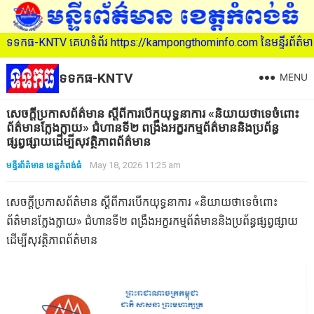
V គេហទំព័រ https://kampongthominfo.com នៃមន្ទីរព័ត៌មាន ខេត្តកំពង់ធ
ទទកធ-KNTV
MENU
សេចក្តីប្រកាសព័ត៌មាន ស្តីពីការបើកយុទ្ធនាការ «និយាយថាទេចំពោះ
ព័ត៌មានក្លែងក្លាយ» ជំហានទី២ ពង្រឹងអក្ខរកម្មព័ត៌មាននិងប្រព័ន្ធ
ផ្សព្វផ្សាយដើម្បីសុវត្ថិភាពព័ត៌មាន
មន្ទីរព័ត៌មាន ខេត្តកំពង់ធំ
May 18, 2026 11:25 am
សេចក្តីប្រកាសព័ត៌មាន ស្តីពីការបើកយុទ្ធនាការ «និយាយថាទេចំពោះ
ព័ត៌មានក្លែងក្លាយ» ជំហានទី២ ពង្រឹងអក្ខរកម្មព័ត៌មាននិងប្រព័ន្ធផ្សព្វផ្សាយ
ដើម្បីសុវត្ថិភាពព័ត៌មាន