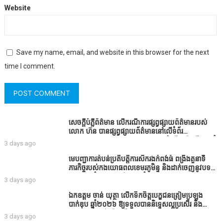
Website
Save my name, email, and website in this browser for the next
time I comment.
សេចក្តីបំភ្លឺព័ត៌មាន លេីករណីការផ្សព្វផ្សាយព័ត៌មានរបស់
លោក ហ៊ន បានផ្សព្វផ្សាយព័ត៌មាននៅលើទំព័រ
Facebook ឈ្មោះ Horn News នាថ្ងៃទី​៣ ខែសីហា ឆ្នាំ​
3 days ago
២០២៦ នេះ ដោយបានដាក់ចំណងជើងថា «ខេត្តកំពង់ធំ
សូមសំណូមពរទៅដល់អភិបាលខេត្តកំពង់ធំប្រសិនបើជាអាច
មេបញ្ជាការតំបន់ប្រតិបត្តិការសឹករងកំពង់ធំ ពង្រឹងតួនាទី
សូមសម្រាកសិនទៅទុកឲ្យប្រជាពលរដ្ឋរស់ស្រួលខ្លះទៅព្រោះ
ភារកិច្ចរបស់កងយោធពលខេមរភូមិន្ទ និងដាក់ចេញនូវបទ
ឥឡូវដឹងហើយថាពិបាករកលុយណាស់គាត់ដាំដំណាំសឹក
បញ្ជាមួយចំនួនជូនដល់កងកម្លាំងក្រោមឱវាទ
3 days ago
សឹងតែខ្ចីលុយធនាគារយកមកដាំ ព្រោះមួយរយៈចុងក្រោយ
នេះផ្ទុះរឿងនៅទឹកដីខេត្តកំពង់ធំច្រើនណាស់ពាក់ព័ន្ធនិង
ឯកឧត្តម ចាន់ យុត្ថា លើកទឹកចិត្តបេក្ខជនត្រៀមប្រឡង
អាជ្ញាធរជាមួយនឹងប្រជាពលរដ្ឋរឿងដីអាស្រ័យផល»
បាក់ឌុប ឆ្នាំ២០២៦ ឱ្យទទួលបាននិទ្ទេសល្អប្រសើរ និង
ទទួលបានរង្វាន់បន្ថែមពីក្រុមការងារ
3 days ago