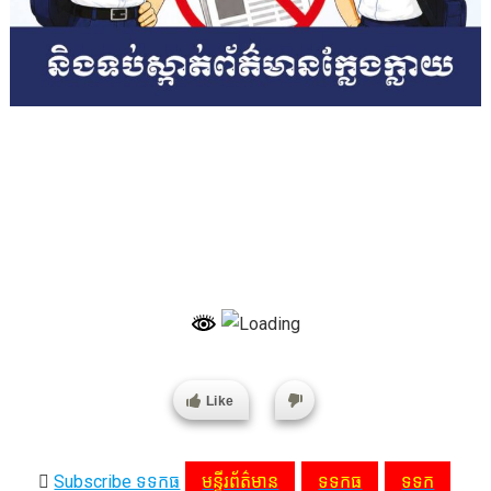
Like
Subscribe ទទកធ
មន្ទីរព័ត៌មាន
ទទកធ
ទទក