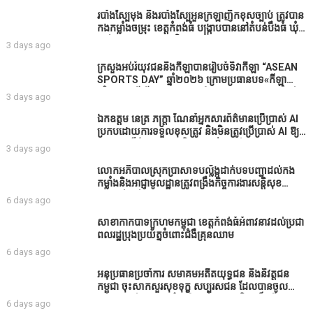
របាំង​ស្បៃ​មុង​ និង​របាំង​ស្បៃ​អួន​ក្រឡា​ញឹក​ខុស​ច្បាប់​ ត្រូវ​បាន​
កងកម្លាំង​ចម្រុះ​ ខេត្តកំពង់​ធំ​ បង្ក្រាប​បាន​នៅ​តំបន់​បឹង​ធំ​ ឃុំ​
ផាត់​សណ្តាយ ​ក្នុង​រដូវ​បិទ​នេសាទ
3 days ago
ក្រសួងអប់រំយុវជននិងកីឡាបានរៀបចំទិវាកីឡា “ASEAN
SPORTS DAY” ឆ្នាំ២០២៦ ក្រោមប្រធានបទ«កីឡា
បរិយាបន្នដើម្បីសុខដុមរមនានៅក្នុង សង្គម” ក្នុងខេត្តកំពង់
3 days ago
ធំ( Video inside)
ឯកឧត្តម នេត្រ ភក្ត្រា ណែនាំអ្នកសារព័ត៌មានប្រើប្រាស់ AI
ប្រកបដោយការទទួលខុសត្រូវ និងមិនត្រូវប្រើប្រាស់ AI ឱ្យ
សរសេរពព័ត៌មាន ដោយមិនបានផ្ទៀងផ្ទាត់ ព្រោះ AI
3 days ago
មិនមែនជាអ្នកទទួលខុសត្រូវនៃអត្ថបទព័ត៌មាននោះទេ
លោកអភិបាលស្រុកប្រាសាទបល្ល័ង្កដាក់បទបញ្ជាដល់កង
កម្លាំងនិងអាជ្ញាមូលដ្ឋានត្រូវពង្រឹងកិច្ចការងារសន្តិសុខ
សណ្ដាប់ធ្នាប់ក្នុងមូលដ្ឋានឲ្យបានល្អជូនប្រជាពលរដ្ឋ
6 days ago
សាខាកាកបាទក្រហមកម្ពុជា ខេត្តកំពង់ធំអំពាវនាវដល់ប្រជា
ពលរដ្ឋប្រុងប្រយ័ត្នចំពោះជំងឺគ្រុនឈាម
6 days ago
អនុប្រធានប្រចាំការ សមាគមអតីតយុទ្ធជន និងនិវត្តជន
កម្ពុជា ចុះសាកសួរសុខទុក្ខ សប្បុរសជន ដែលបានចូល
រួមសាងសង់សាលប្រជុំ នៅក្នុងមណ្ឌលអភិវឌ្ឍន៍អតីត
6 days ago
យុទ្ធជន មរតកតេជោធិបតីថ្លុកកព្រីង