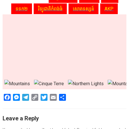
ទទក២
វិទ្យុជាតិកំពង់ធំ
សោតទស្សន៍
AKP
F
M
T
C
T
E
S
a
e
e
o
w
m
h
c
s
l
p
i
a
a
Leave a Reply
e
s
e
y
t
i
r
b
e
g
L
t
l
e