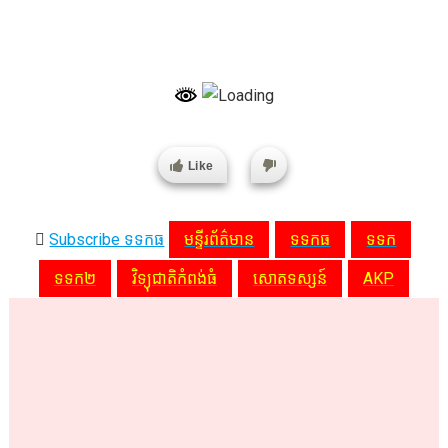
Like
Subscribe ទទកធ
មន្ទីរព័ត៌មាន
ទទកធ
ទទក
ទទក២
វិទ្យុជាតិកំពង់ធំ
សោតទស្សន៍
AKP