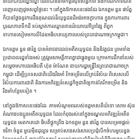
នយោបាយឈ្នះឈ្នះ ដែលបាននាំមកនូវសុខសន្តិភាព និងការឯកភាពជាតិ
ពេញលេញដូចសព្វថ្ងៃនេះ ។ នៅក្នុងឱកាសនេះផងដែរ ឯកឧត្តម នួន ផារ័ត្ន
ក៏បានថ្លែងនូវការដឹងគុណដល់វីរយុទ្ធជនដ៏អង់អាចក្លាហាន ក្នុងការការពារ
បូរណភាពទឹកដី ទប់ស្កាត់ការឈ្លានពានដ៍ឃោឃៅព្រៃផ្សៃ​ ពីពួក
ទាហានសៀមមកលើដែនអធិបតេយ្យភាពរបស់ព្រះរាជាណាចក្រកម្ពុជា។
ឯកឧត្តម នួន ផារ័ត្ន បានអំពាវនាវដល់អតីតយុទ្ធជន និងនិវត្តជន ព្រមទាំង
ប្រជាពលរដ្ឋទាំងអស់ ត្រូវរួមសាមគ្គីភាពគ្នាជាធ្លុងមួយ ក្រោមការដឹកនាំរបស់
សម្ដេចមហាបវរអធិបតី ហ៊ុន ម៉ាណែត នាយករដ្ឋមន្ត្រីនៃព្រះរាជាណាចក្រ
កម្ពុជា ដើម្បីប្រទេសជាតិយើងរឹងមាំ រីកចម្រើនលើគ្រប់វិស័យ ពិសេសលើ
វិស័យការពារជាតិ និងការអភិវឌ្ឍន៍សេដ្ឋកិច្ចជាតិឲ្យកាន់តែរីកចម្រើន និង
រឹងមាំបន្ថែមទៀត ។
នៅក្នុងឱកាសនេះផងដែរ តាមសំណូមពររបស់ឧត្តមសេនីយ៍ទោ សោម ស៊ុន
តំណាងបងប្អូនអតីតយុទ្ធជន ដែលកំពុងរស់នៅក្នុងមណ្ឌលអភិវឌ្ឍន៍អតីត
យុទ្ធជន មរតកតេជោ ធិបតីថ្លុកព្រីង ឯកឧត្តម នួន ផារ័ត្ន បានសម្រេចផ្ដល់
ថវិកា ចំនួន មួយម៉ឺនដុល្លារ សម្រាប់សាងសង់សាលប្រជុំបើកចំហរមួយខ្នង