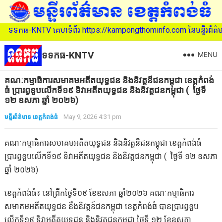
KNTV គេហទំព័រ https://kampongthominfo.com នៃមន្ទីរព័ត៌មាន ខេត្តកំព
ទទកធ-KNTV
MENU
គណៈ​កម្មាធិការ​សមាគម​អតីត​យុទ្ធ​ជន​ និង​និវត្តន៏​ជន​កម្ពុជា​ ខេត្តកំពង់
ធំ ប្រារព្ធខួបលើកទី១៩ ទិវាអតីតយុទ្ធជន និងនិវត្តជនកម្ពុជា ( ថ្ងៃ​ទី​
១២ ឧសភា ឆ្នាំ ២០២៦)
មន្ទីរព័ត៌មាន ខេត្តកំពង់ធំ
May 9, 2026 4:31 pm
គណៈ​កម្មាធិការ​សមាគម​អតីត​យុទ្ធ​ជន​ និង​និវត្តន៏​ជន​កម្ពុជា​ ខេត្តកំពង់ធំ
ប្រារព្ធខួបលើកទី១៩ ទិវាអតីតយុទ្ធជន និងនិវត្តជនកម្ពុជា ( ថ្ងៃ​ទី​ ១២ ឧសភា
ឆ្នាំ ២០២៦)
ខេត្តកំពង់ធំ៖ នៅព្រឹកថ្ងៃទី០៩ ខែឧសភា ឆ្នាំ២០២៦ គណៈ​កម្មាធិការ​
សមាគម​អតីត​យុទ្ធ​ជន​ នឹង​និវត្តន៍​ជនកម្ពុជា​ ខេត្តកំពង់ធំ បានប្រារព្ធខួប
លើកទី១៩ ទិវាអតីតយុទ្ធជន និងនិវត្តជនកម្ពុជា ថ្ងៃទី ១២ ខែឧសភា