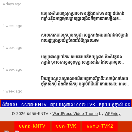
សរសេរពព័ត៌មាន ដោយមិនបានផ្ទៀងផ្ទាត់ ព្រោះ AI
4 days ago
មិនមែនជាអ្នកទទួលខុសត្រូវនៃអត្ថបទព័ត៌មាននោះទេ
លោកអភិបាលស្រុកប្រាសាទបល្ល័ង្កដាក់បទបញ្ជាដល់កង
កម្លាំងនិងអាជ្ញាមូលដ្ឋានត្រូវពង្រឹងកិច្ចការងារសន្តិសុខ
សណ្ដាប់ធ្នាប់ក្នុងមូលដ្ឋានឲ្យបានល្អជូនប្រជាពលរដ្ឋ
1 week ago
សាខាកាកបាទក្រហមកម្ពុជា ខេត្តកំពង់ធំអំពាវនាវដល់ប្រជា
ពលរដ្ឋប្រុងប្រយ័ត្នចំពោះជំងឺគ្រុនឈាម
1 week ago
អនុប្រធានប្រចាំការ សមាគមអតីតយុទ្ធជន និងនិវត្តជន
កម្ពុជា ចុះសាកសួរសុខទុក្ខ សប្បុរសជន ដែលបានចូល
រួមសាងសង់សាលប្រជុំ នៅក្នុងមណ្ឌលអភិវឌ្ឍន៍អតីត
1 week ago
យុទ្ធជន មរតកតេជោធិបតីថ្លុកកព្រីង
បិទវគ្គបណ្តុះបណ្តាលអប់រំសមត្ថភាពវិជ្ជាជីវៈលក់ដុំលក់រាយ
ថ្នាំកសិកម្ម និងជីកសិកម្ម បន្ទាប់ពីដំណើរការអស់រយៈពេល
3 ថ្ងៃ
1 week ago
ព័ត៌មាន៖
ទទកធ-KNTV
ផ្សាយបន្តផ្ទាល់ ទទក-TVK
ផ្សាយបន្តផ្ទាល់ 
ូមចុចលើ ទទកធ-KNTV, ទទក-TVK, ទទក២-TVK2 ប៊ូតុងពណ៌ក្រហមខាងក្រោម
© 2026 ទទកធ-KNTV -
WordPress Video Theme
by
WPEnjoy
KNTV
ទទកធ-KNTV
ទទក-TVK
ទទក២-TVK2