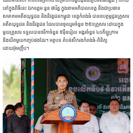
ដែលមានទំហំ ៣៦០ម៉ែត្រការ៉េ សម្រាប់ការជួបជុំនិងរៀបចំពិធីផ្សេងៗ ហើយ
នៅក្នុងពិធីនេះ ឯកឧត្តម នួន ផារ័ត្ន ក្នុងនាមអភិបាលខេត្ត និងជាប្រធាន
សមាគមអតីតយុទ្ធជន និងនិវត្តជនកម្ពុជា ខេត្តកំពង់ធំ បានឧបត្ថម្ភជូនគ្រួសារ
អតីតយុទ្ធជន និងនិវត្តជន ដែលបានចូលរួមចំនួន ២៥០គ្រួសារ ដោយក្នុង
មួយគ្រួសារ ទទួលបានថវិកាចំនួន ៥ម៉ឺនរៀល អង្ករចំនួន ៤០គីឡូក្រាម
និងឃីតមួយកញ្ចប់ផងដែរ។ អត្ថបទ តំបន់សឹករងកំពង់ធំ-ពិនិត្យ
ដោយអ៊ុមញឹប។