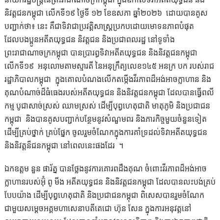
និវត្តជនកម្ពុជា លើកទី១៩ ថ្ងៃទី ១២ ខែឧសភា ឆ្នាំ២០២៦ ដោយបានគូស
បញ្ជាក់ថា៖ នេះ គឺជាទិវាជាប្រវត្តិសាស្ត្រប្រកបដោយមោទនភាពបំផុត
ដែលបងប្អូនអតីតយុទ្ធជន និវត្តជន និងប្រជាពលរដ្ឋ នៅទូទាំង
ព្រះរាជាណាចក្រកម្ពុជា បានប្រារព្ធទិវាអតីតយុទ្ធជន និងនិវត្តជនកម្ពុជា
លើកទី១៩ អនុលោមតាមស្មារតី នៃអនុក្រឹត្យលេខ១៤៥ អនក្រ បក របស់រាជ
រដ្ឋាភិបាលកម្ពុជា ក្នុងគោលបំណងលើកតម្កើងវីរភាពដ៏អង់អាចក្លាហាន និង
គុណបំណាច់ដ៏ធំធេងរបស់អតីតយុទ្ធជន និងនិវត្តជនកម្ពុជា ដែលបានធ្វើពលី
កម្ម បូជាសាច់ស្រស់ ឈាមស្រស់ ដើម្បីបុព្វហេតុជាតិ មាតុភូមិ និងប្រជាជន
កម្ពុជា និង​បាន​គូស​បញ្ជាក់បន្ថែម​នូវ​សំណួមពរ​ និង​ភារកិច្ច​មួយ​ចំនួន​ទៀត​
ដើម្បី​គ្រប់​ថ្នាក់​ គ្រប់​ផ្នែក​ ចូលរួម​ចំណែក​ក្នុង​ការ​គាំទ្រ​ដល់​ទិវា​អតីត​យុទ្ធ​ជន​
និង​និវត្តន៏​ជន​កម្ពុជា​ នៅ​ពេល​នេះ​ផងដែរ​ ។
ឯកឧត្តម នួន ផារ័ត្ន បានថ្លែងនូវការគោរពដឹងគុណ ចំពោះវីរភាពដ៏អង់អាច
ក្លាហានរបស់អ៊ុំ ពូ មីង អតីតយុទ្ធជន និងនិវត្តជនកម្ពុជា ដែលបានលះបង់គ្រប់
បែបយ៉ាង ដើម្បីបុព្វហេតុជាតិ និងប្រជាជនកម្ពុជា ពិសេសបានរួមចំណែក
ជាមួយសម្ដេចអគ្គមហាសេនាបតីតេជោ ហ៊ុន សែន ក្នុងការអនុវត្តនៅ