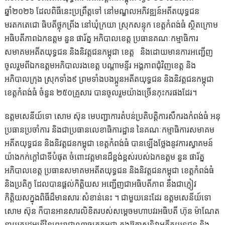
ឆ្នាំ២០២៦ ដែលពិធីនេះប្រព្រឹត្តទៅ នៅមណ្ឌលអភិវឌ្ឍន៍អតីតយុទ្ធជន
មរតកតេជោ​ ធិបតីថ្លុកព្រីង នៅឃុំក្រយា ស្រុកសន្ទុក ខេត្តកំពង់ធំ ស្ថិតក្រោម
អធិបតីភាពឯកឧត្តម នួន ផារ័ត្ន អភិបាលខេត្ត ប្រធានគណៈកម្មាធិការ
សមាគមអតីតយុទ្ធជន និងនិវត្តជនកម្ពុជា ខេត្ត​ និងដោយមានការអញ្ជើញ
ចូលរួមពីឯកឧត្តមអភិបាលរងខេត្ត បណ្តាមន្ទីរ អង្គភាពជុំវិញខេត្ត និង
អភិបាលក្រុង ស្រុកទាំង៩ ព្រមទាំងបងប្អូនអតីតយុទ្ធជន និងនិវត្តជនកម្ពុជា
ខេត្តកំពង់ធំ ចំនួន ២៥០គ្រួសារ បាន​ចូលរួមយ៉ាងច្រើនកុះករផងដែរ។
ឧត្តមសេនីយ៍ទោ សោម ស៊ុន មេបញ្ជាការតំបន់ប្រតិបត្តិការសឹករងកំពង់ធំ អនុ
ប្រធានប្រចាំការ និងជាប្រធានលេខាធិការដ្ឋាន នៃគណៈកម្មាធិការសមាគម
អតីតយុទ្ធជន និងនិវត្តជនកម្ពុជា ខេត្តកំពង់ធំ បានឡើងថ្លែងនូវការស្វាគមន៍
យ៉ាងកក់ក្ដៅជាទីបំផុត ចំពោះវត្តមានដ៏ខ្ពង់ខ្ពស់របស់ឯកឧត្តម នួន​ ផារ័ត្ន​
អភិបាលខេត្ត ប្រធានសមាគមអតីតយុទ្ធជន និងនិវត្តជនកម្ពុជា ខេត្តកំពង់ធំ
និងប្រតិភូ ដែលបានផ្ដល់កិត្តិយស អញ្ជើញជាអធិបតីភាព​ នឹង​ជាភ្ញៀវ​
កិត្តិយស​ក្នុងពិធីដ៏មានសារៈសំខាន់នេះ ។ ជាមួយនេះដែរ ឧត្តមសេនីយ៍ទោ
សោម ស៊ុន ក៏បានអានសារលិខិតរបស់សម្ដេចមហាបវរអធិបតី ហ៊ុន ម៉ាណែត
នាយករដ្ឋមន្ត្រីនៃព្រះរាជាណាចក្រកម្ពុជា ក្នុងឱកាសទិវាអតីតយុទ្ធជន និង