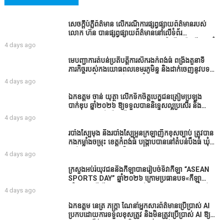
សេចក្តីបំភ្លឺព័ត៌មាន លេីករណីការផ្សព្វផ្សាយព័ត៌មានរបស់
លោក ហ៊ន បានផ្សព្វផ្សាយព័ត៌មាននៅលើទំព័រ
Facebook ឈ្មោះ Horn News នាថ្ងៃទី​៣ ខែសីហា ឆ្នាំ​
4 days ago
២០២៦ នេះ ដោយបានដាក់ចំណងជើងថា «ខេត្តកំពង់ធំ
សូមសំណូមពរទៅដល់អភិបាលខេត្តកំពង់ធំប្រសិនបើជាអាច
មេបញ្ជាការតំបន់ប្រតិបត្តិការសឹករងកំពង់ធំ ពង្រឹងតួនាទី
សូមសម្រាកសិនទៅទុកឲ្យប្រជាពលរដ្ឋរស់ស្រួលខ្លះទៅព្រោះ
ភារកិច្ចរបស់កងយោធពលខេមរភូមិន្ទ និងដាក់ចេញនូវបទ
ឥឡូវដឹងហើយថាពិបាករកលុយណាស់គាត់ដាំដំណាំសឹក
បញ្ជាមួយចំនួនជូនដល់កងកម្លាំងក្រោមឱវាទ
4 days ago
សឹងតែខ្ចីលុយធនាគារយកមកដាំ ព្រោះមួយរយៈចុងក្រោយ
នេះផ្ទុះរឿងនៅទឹកដីខេត្តកំពង់ធំច្រើនណាស់ពាក់ព័ន្ធនិង
ឯកឧត្តម ចាន់ យុត្ថា លើកទឹកចិត្តបេក្ខជនត្រៀមប្រឡង
អាជ្ញាធរជាមួយនឹងប្រជាពលរដ្ឋរឿងដីអាស្រ័យផល»
បាក់ឌុប ឆ្នាំ២០២៦ ឱ្យទទួលបាននិទ្ទេសល្អប្រសើរ និង
ទទួលបានរង្វាន់បន្ថែមពីក្រុមការងារ
4 days ago
របាំង​ស្បៃ​មុង​ និង​របាំង​ស្បៃ​អួន​ក្រឡា​ញឹក​ខុស​ច្បាប់​ ត្រូវ​បាន​
កងកម្លាំង​ចម្រុះ​ ខេត្តកំពង់​ធំ​ បង្ក្រាប​បាន​នៅ​តំបន់​បឹង​ធំ​ ឃុំ​
ផាត់​សណ្តាយ ​ក្នុង​រដូវ​បិទ​នេសាទ
4 days ago
ក្រសួងអប់រំយុវជននិងកីឡាបានរៀបចំទិវាកីឡា “ASEAN
SPORTS DAY” ឆ្នាំ២០២៦ ក្រោមប្រធានបទ«កីឡា
បរិយាបន្នដើម្បីសុខដុមរមនានៅក្នុង សង្គម” ក្នុងខេត្តកំពង់
4 days ago
ធំ( Video inside)
ឯកឧត្តម នេត្រ ភក្ត្រា ណែនាំអ្នកសារព័ត៌មានប្រើប្រាស់ AI
ប្រកបដោយការទទួលខុសត្រូវ និងមិនត្រូវប្រើប្រាស់ AI ឱ្យ