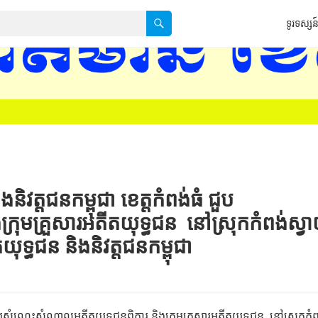
ទូរទស្សន៍
ទទកធ-KNTV គេហទំព័រ h
វត្ដជនកម្ពុជា ខេត្តកំពង់ធំ ជួប
មគ្រួសារអតីតយុទ្ធជន នៅស្រុក​កំពង់​ស្វ
ទ្ធជន និងនិវត្តជនកម្ពុជា
ជួបសំណេះសំណាលអតីតយុទ្ធជនពិការ និងក្រុមគ្រួសារអតីតយុទ្ធជន នៅស្រុក​កំពង