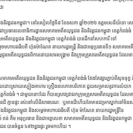
ជា
 និងនិវត្តជនកម្ពុជា។ នៅរសៀលថ្ងៃទី៨ ខែឧសភា ឆ្នាំ២០២៦ ឧត្តមសេនីយ៍ទោ 
ិងជាប្រធានលេខាធិការដ្ឋានសមាគមអតីតយុទ្ធជន និងនិវត្តជនកម្ពុជា ខេត្តកំពង់ធំ
តីតយុទ្ធជន និងនិវត្តជនកម្ពុជា ខេត្តកំពង់ធំ បានដឹកនាំសហការី ទៅ
មហាបវរធិបតី ហ៊ុនម៉ាណែត នាយករដ្ឋមន្រ្តី និងជាអនុប្រធានទី១ សមាគមអត
ឧបត្ថម្ភជូនអតីតយុទ្ធជនពិការដោយសារសង្គ្រាម និងក្រុមគ្រួសារអតីតយុទ្ធជន ដែលម
អតីតយុទ្ធជន និងនិវត្តជន​កម្ពុជា ខេត្តកំពង់ធំ តែងតែផ្សារភ្ជាប់ពីសុខទុក្ខ 
ានជួយដោះស្រាយស្បៀងអាហារ គ្រឿងឧបភោគបរិភោគ ជួយសម្រាលនូវការលំបាក
ត្តកំពង់ធំ ។ ជាមួយនោះដែរ ក៏បានស្រាវជ្រាវរកក្រុមគ្រួសារអតីតយុទ្ធជន ដែលម
ត​ គ្មានដី គ្មានផ្ទះ រស់នៅលើដីសាធារណៈ ឬមានដីហើយតែមានជម្រកស្នាក់នៅមិន
និវត្តជនកម្ពុជា និងសម្ដេចមហាបវរធិបតី ហ៊ុន ម៉ាណែត នាយករដ្ឋមន្ត្រីនៃ
៍ គន់ គីម អនុប្រធាន និងជាអគ្គលេខា សមាគមអតីតយុទ្ធជន និងនិវត្តជនកម្ពុជា
ុទ្ធជន បានចំនួន ៤៩២ខ្នងផ្ទះ រួចមកហើយ ។