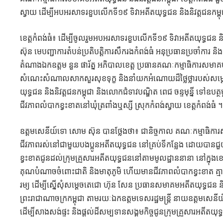
ស្វាយ ដើម្បីអបអរសាទរខួបលើកទី១៩ ទិវាអតីតយុទ្ធជន និងនិវត្តជនកម្ពុ
ខេត្តកំពង់ធំ៖ ដើម្បីចូលរួមអបអរសាទរខួបលើកទី១៩ ទិវាអតីតយុទ្ធជន
ស៊ុន មេបញ្ជាការតំបន់ប្រតិបត្តិការសឹករងកំពង់ធំ អនុប្រធានប្រចាំការ ន
តំណាងឯកឧត្តម នួន ផារ័ត្ន អភិបាលខេត្ត ប្រធានគណៈកម្មាធិការសមាគមអ
សំណេះសំណាលសាកសួរសុខទុក្ខ និងនាំយកអំណោយដ៏ថ្លៃថ្លារបស់សម្ដេច
យុទ្ធជន និងនិវត្តជនកម្ពុជា និងលោកជំទាវបណ្ឌិត​ ពេជ ​ចន្ទ​មុន្នី​ ទៅ
ជីវភាពលំបាកខ្វះខាតនៅឃុំត្រពាំងឬស្សី ស្រុកកំពង់ស្វាយ ខេត្តកំពង់ធំ ។
ឧត្តមសេនីយ៍ទោ សោម ស៊ុន បានថ្លែងថា៖ ជានិច្ចកាល គណៈកម្មាធិការសមាគម
ជីវភាពរស់នៅជាមួយបងប្អូនអតីតយុទ្ធជន នៅគ្រប់ទីកន្លែង ដោយប
ខ្វះខាតជូនដល់ក្រុមគ្រួសារអតីតយុទ្ធជននៅតាមមូលដ្ឋាននានា នៅក្នុងខេ
គុណបំណាចចំពោះជាតិ និង​មាតុ​ភូមិ​ ហើយ​មាន​ជីវភាព​លំបាក​ខ្វះខា
រម្យ ដើម្បីស្នើសុំសម្ដេចតេជោ ហ៊ុន សែន ប្រធានសមាគមអតីតយុទ្ធជន និង
ព្រះរាជាណាចក្រកម្ពុជា តាមរយៈឯកឧត្តមទេសរដ្ឋមន្ត្រី នាយឧត្តមសេនីយ
ដើម្បីសាងសង់ផ្ទះ និងផ្ដល់ដីសម្បទានសង្គមកិច្ចជូនក្រុមគ្រួសារអតីតយ