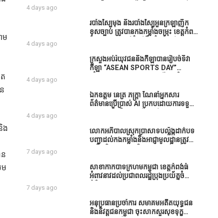
ធនាគារយកមកដាំ ព្រោះមួយរយៈចុងក្រោយ
បាននិទ្ទេសល្អប្រសើរ និងទទួលបានរង្វាន់
4 days ago
នេះផ្ទុះរឿងនៅទឹកដីខេត្តកំពង់ធំច្រើនណាស់
បន្ថែមពីក្រុមការងារ
ពាក់ព័ន្ធនិងអាជ្ញាធរជាមួយនឹងប្រជាពលរដ្ឋ
របាំង​ស្បៃ​មុង​ និង​របាំង​ស្បៃ​អួន​ក្រឡា​ញឹក​
រឿងដីអាស្រ័យផល»
ខុស​ច្បាប់​ ត្រូវ​បាន​កងកម្លាំង​ចម្រុះ​ ខេត្តកំពង់​
សោម
ធំ​ បង្ក្រាប​បាន​នៅ​តំបន់​បឹង​ធំ​ ឃុំ​ផាត់​
4 days ago
សណ្តាយ ​ក្នុង​រដូវ​បិទ​នេសាទ
ក្រសួងអប់រំយុវជននិងកីឡាបានរៀបចំទិវា
កីឡា “ASEAN SPORTS DAY”
ីត
ឆ្នាំ២០២៦ ក្រោមប្រធានបទ«កីឡាបរិយាបន្ន
4 days ago
ដើម្បីសុខដុមរមនានៅក្នុង សង្គម” ក្នុងខេត្ត
ាន
កំពង់ធំ( Video inside)
ឯកឧត្តម នេត្រ ភក្ត្រា ណែនាំអ្នកសារ
ព័ត៌មានប្រើប្រាស់ AI ប្រកបដោយការទទួល
ខុសត្រូវ និងមិនត្រូវប្រើប្រាស់ AI ឱ្យ
4 days ago
សរសេរពព័ត៌មាន ដោយមិនបានផ្ទៀងផ្ទាត់
និង
ព្រោះ AI មិនមែនជាអ្នកទទួលខុសត្រូវនៃ
លោកអភិបាលស្រុកប្រាសាទបល្ល័ង្កដាក់បទ
អត្ថបទព័ត៌មាននោះទេ
បញ្ជាដល់កងកម្លាំងនិងអាជ្ញាមូលដ្ឋានត្រូវ
ពង្រឹងកិច្ចការងារសន្តិសុខសណ្ដាប់ធ្នាប់ក្នុង
7 days ago
ាន
មូលដ្ឋានឲ្យបានល្អជូនប្រជាពលរដ្ឋ
សម
សាខាកាកបាទក្រហមកម្ពុជា ខេត្តកំពង់ធំ
អំពាវនាវដល់ប្រជាពលរដ្ឋប្រុងប្រយ័ត្នចំពោះ
ជំងឺគ្រុនឈាម
7 days ago
អនុប្រធានប្រចាំការ សមាគមអតីតយុទ្ធជន
និងនិវត្តជនកម្ពុជា ចុះសាកសួរសុខទុក្ខ