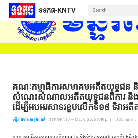
ទទកធ-KNTV
គណៈកម្មាធិការសមាគមអតីតយុទ្ធជន និងនិ
សំណេះសំណាលអតីតយុទ្ធជនពិការ និងក្រុ
ដើម្បីអបអរសាទរខួបលើកទី១៩ ទិវាអតីតយុ
មន្ទីរព័ត៌មាន ខេត្តកំពង់ធំ
ទទកធ-KNTV
—
May 8, 2026 3:49 pm
·
0 Comment
គណៈកម្មាធិការសមាគមអតីតយុទ្ធជន និងនិវត្ដជនកម្ពុជា ខេត្តកំពង់ធំ 