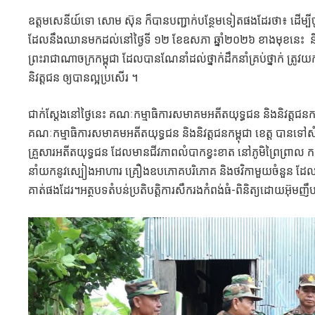
ឧត្តមសេនីយ៍ទោ សោម ស៊ុន ក៏បានបញ្ជាក់បន្ថែមទៀតផងដែរថា៖ ដើម្បីចូ
ដែលនឹងឈានមកដល់នៅថ្ងៃទី ១២ ខែឧសភា ឆ្នាំ២០២៦ ខាងមុខនេះ និងអន
ព្រះរាជាណាចក្រកម្ពុជា ដែលបានណែនាំដល់ថ្នាក់ដឹកនាំគ្រប់ថ្នាក់ ត្រូ
និវត្តជន ឲ្យបានល្អប្រសើរ ។
ជាក់ស្ដែងនៅថ្ងៃនេះ គណៈកម្មាធិការសមាគមអតីតយុទ្ធជន និងនិវត្តជនកម្ពុជា
គណៈកម្មាធិការសមាគមអតីតយុទ្ធជន និងនិវត្ដជនកម្ពុជា ខេត្ត​ បាន
គ្រួសារអតីតយុទ្ធជន ដែលមានជីវភាពលំបាកខ្វះខាត នៅភូមិព្រៃព្រាល ក ន
នាំយកនូវស្បៀងអាហារ គ្រឿងឧបភោគបរិភោគ និងថវិកាមួយចំនួន ដែល
គាត់ផងដែរ។អត្ថបទតំបន់ប្រតិបត្តិការសឹករងកំពង់ធំ-ពិនិត្យដោយអ៊ុមញឹ