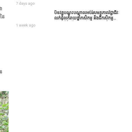
សប្បុរសជន ដែលបានចូល
7 days ago
រួមសាងសង់សាលប្រជុំ នៅក្នុងមណ្ឌល
ជា
អភិវឌ្ឍន៍អតីតយុទ្ធជន មរតកតេជោធិបតី
បិទវគ្គបណ្តុះបណ្តាលអប់រំសមត្ថភាពវិជ្ជាជីវៈ
ីនៃ
ថ្លុកកព្រីង
លក់ដុំលក់រាយថ្នាំកសិកម្ម និងជីកសិកម្ម
បន្ទាប់ពីដំណើរការអស់រយៈពេល 3 ថ្ងៃ
1 week ago
ូន