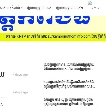
ជាតិ ខេត្តកំពង់ធំ
ផ្សាយបន្តផ្ទាល់ ទទក
ផ្សាយបន្តផ្ទាល់ ទទក២
ttps://kampongthominfo.com នៃមន្ទីរព័ត៌មាន ខេត្តកំពង់ធំ (សូមអរគុណ
សេចក្តីបំភ្លឺព័ត៌មាន លេីករណីការផ្សព្វផ្សាយ
ព័ត៌មានរបស់លោក ហ៊ន បានផ្សព្វផ្សាយ
ាយ
ព័ត៌មាននៅលើទំព័រ Facebook ឈ្មោះ
4 days ago
Horn News នាថ្ងៃទី​៣ ខែសីហា ឆ្នាំ​
២០២៦ នេះ ដោយបានដាក់ចំណងជើងថា
មេបញ្ជាការតំបន់ប្រតិបត្តិការសឹករងកំពង់ធំ
«ខេត្តកំពង់ធំ សូមសំណូមពរទៅដល់
ពង្រឹងតួនាទីភារកិច្ចរបស់កងយោធពលខេមរ
អភិបាលខេត្តកំពង់ធំប្រសិនបើជាអាចសូម
ភូមិន្ទ និងដាក់ចេញនូវបទបញ្ជាមួយ
4 days ago
សម្រាកសិនទៅទុកឲ្យប្រជាពលរដ្ឋរស់ស្រួល
ចំនួនជូនដល់កងកម្លាំងក្រោមឱវាទ
ខ្លះទៅព្រោះឥឡូវដឹងហើយថាពិបាករកលុយ
ឯកឧត្តម ចាន់ យុត្ថា លើកទឹកចិត្តបេក្ខជន
ណាស់គាត់ដាំដំណាំសឹកសឹងតែខ្ចីលុយ
ត្រៀមប្រឡងបាក់ឌុប ឆ្នាំ២០២៦ ឱ្យទទួល
់​