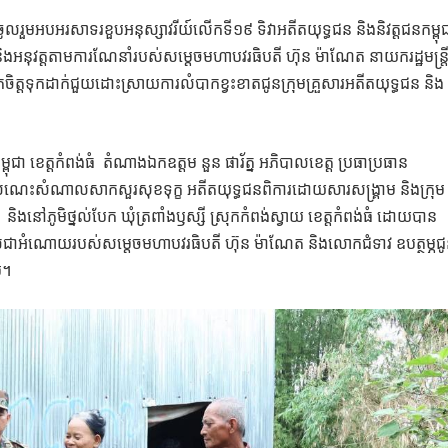
លរួមអបអរសាទរខួបអនុស្សាវរីយ៍លើកទី១៩ ទិវាអតីតយុទ្ធជន និងនិវត្តជនកម្ពុ
ុវត្តតាមការណែនាំរបស់សម្ដេចមហាបវរធិបតី ហ៊ុន ម៉ាណែត នាយករដ្ឋមន្ត្រ
វយកចិត្តទុកដាក់ជួយដោះស្រាយការលំបាកខ្វះខាតជូនក្រុមគ្រួសារអតីតយុទ្ធជន និង
 ខេត្តកំពង់ធំ តំណាង​ឯកឧត្ដម​ នួន​ ផារ័ត្ន​ អភិបាល​ខេត្ត​ ប្រធាប្រធាន
ទៅសំណេះសំណាលសាកសួរសុខទុក្ខ អតីតយុទ្ធជនពិការដោយសារសង្គ្រាម និងក្រុម
ិងនៅភូមិថ្នល់បែក ឃុំត្រពាំងឫស្សី ស្រុកកំពង់ស្វាយ ខេត្តកំពង់ធំ ដោយបាន
ជាអំណោយរបស់សម្តេចមហាបវរធិបតី ហ៊ុន ម៉ាណែត និងលោកជំទាវ ឧបត្ថម្ភជ
ប។