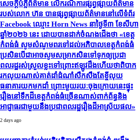
សេចក្តីបំភ្លឺព័ត៌មាន លេីករណីការផ្សព្វផ្សាយព័ត៌មាន
របស់លោក ហ៊ន បានផ្សព្វផ្សាយព័ត៌មាននៅលើទំព័រ
Facebook ឈ្មោះ Horn News នាថ្ងៃទី​៣ ខែសីហា
ឆ្នាំ​២០២៦ នេះ ដោយបានដាក់ចំណងជើងថា «ខេត្ត
កំពង់ធំ សូមសំណូមពរទៅដល់អភិបាលខេត្តកំពង់ធំ
ប្រសិនបើជាអាចសូមសម្រាកសិនទៅទុកឲ្យប្រជា
ពលរដ្ឋរស់ស្រួលខ្លះទៅព្រោះឥឡូវដឹងហើយថាពិបាក
រកលុយណាស់គាត់ដាំដំណាំសឹកសឹងតែខ្ចីលុយ
ធនាគារយកមកដាំ ព្រោះមួយរយៈចុងក្រោយនេះផ្ទុះ
រឿងនៅទឹកដីខេត្តកំពង់ធំច្រើនណាស់ពាក់ព័ន្ធនិង
អាជ្ញាធរជាមួយនឹងប្រជាពលរដ្ឋរឿងដីអាស្រ័យផល»
2 days ago