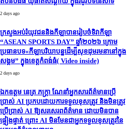
តំបន់​បឹង​ធំ​ ឃុំ​ផាត់​សណ្តាយ ​ក្នុង​រដូវ​បិទ​នេសាទ
2 days ago
ក្រសួងអប់រំយុវជននិងកីឡាបានរៀបចំទិវាកីឡា
“ASEAN SPORTS DAY” ឆ្នាំ២០២៦ ក្រោម
ប្រធានបទ«កីឡាបរិយាបន្នដើម្បីសុខដុមរមនានៅក្នុង
សង្គម” ក្នុងខេត្តកំពង់ធំ( Video inside)
2 days ago
ឯកឧត្តម នេត្រ ភក្ត្រា ណែនាំអ្នកសារព័ត៌មានប្រើ
ប្រាស់ AI ប្រកបដោយការទទួលខុសត្រូវ និងមិនត្រូវ
ប្រើប្រាស់ AI ឱ្យសរសេរពព័ត៌មាន ដោយមិនបាន
ផ្ទៀងផ្ទាត់ ព្រោះ AI មិនមែនជាអ្នកទទួលខុសត្រូវនៃ