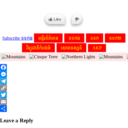
Like
Subscribe ទទកធ
មន្ទីរព័ត៌មាន
ទទកធ
ទទក
ទទក២
វិទ្យុជាតិកំពង់ធំ
សោតទស្សន៍
AKP
Facebook
Messenger
Telegram
Copy
Link
Twitter
Email
Share
Leave a Reply