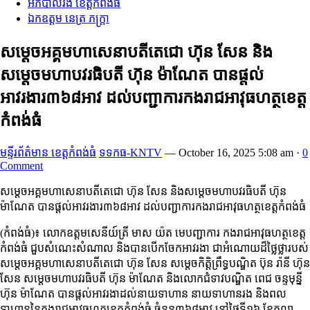
អភិបាលរង ខេត្តកំពង់ធំ
ឯកឧត្តម នេត្រ ភក្ត្រា
សម្ដេចអគ្គមហាសេនាបតីតេជោ ហ៊ុន សែន និង
សម្ដេចមហាបវរធិបតី ហ៊ុន ម៉ាណែត បានផ្ដល់
អាវរងារ៣៦៨អាវ ដល់បញ្ជាការកងរាជអាវុធហត្ថខេត្ត
កំពង់ធំ
មន្ទីរព័ត៌មាន ខេត្តកំពង់ធំ
ទទកធ-KNTV
—
October 16, 2025 5:08 am
·
0
Comment
សម្ដេចអគ្គមហាសេនាបតីតេជោ ហ៊ុន សែន និងសម្ដេចមហាបវរធិបតី ហ៊ុន
ម៉ាណែត បានផ្ដល់អាវរងារ៣៦៨អាវ ដល់បញ្ជាការកងរាជអាវុធហត្ថខេត្តកំពង់ធំ
(កំពង់ធំ)៖ លោកឧត្តមសេនីយ៍ត្រី មាស យ៉ត មេបញ្ជាការ កងរាជអាវុធហត្ថខេត្ត
កំពង់ធំ ជួបសំណេះសំណាល និងបានបើកចែកអាវរងា ជាអំណោយដ៏ថ្លៃថ្លារបស់
សម្តេចអគ្គមហាសេនាបតីតេជោ ហ៊ុន សែន សម្ដេចកិត្តិព្រឹទ្ធបណ្ឌិត ប៊ុន រ៉ានី ហ៊ុន
សែន សម្ដេចមហាបវរធិបតី ហ៊ុន ម៉ាណែត និងលោកជំទាវបណ្ឌិត ពេជ ចន្ទមុន្នី
ហ៊ុន ម៉ាណែត បានផ្តល់អាវរងាដល់នាយទាហាន នាយទាហានរង និងពល
ទាហាននៃកងរាជអាវុធហត្ថខេត្តកំពង់ធំ ចំនួន៣៦៨អាវ នៅថ្ងៃទី១៦ ខែតុលា