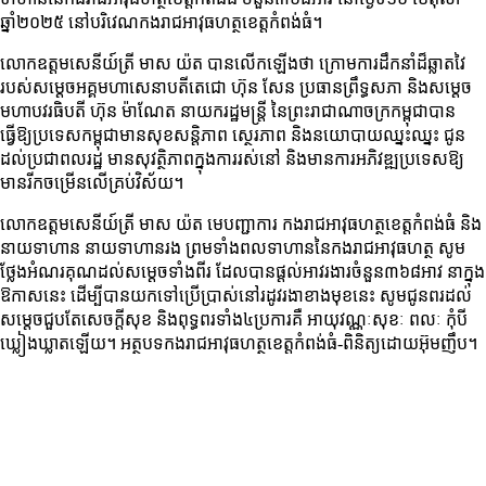
ឆ្នាំ២០២៥ នៅបរិវេណកងរាជអាវុធហត្ថខេត្តកំពង់ធំ។
លោកឧត្តមសេនីយ៍ត្រី មាស យ៉ត បានលើកឡើងថា ក្រោមការដឹកនាំដ៏ឆ្លាតវៃ
របស់សម្ដេចអគ្គមហាសេនាបតីតេជោ ហ៊ុន សែន ប្រធានព្រឹទ្ធសភា និងសម្ដេច
មហាបវរធិបតី ហ៊ុន ម៉ាណែត នាយករដ្ឋមន្ត្រី នៃព្រះរាជាណាចក្រកម្ពុជាបាន
ធ្វើឱ្យប្រទេសកម្ពុជាមានសុខសន្តិភាព ស្ថេរភាព និងនយោបាយឈ្នះឈ្នះ ជូន
ដល់ប្រជាពលរដ្ឋ មានសុវត្ថិភាពក្នុងការរស់នៅ និងមានការអភិវឌ្ឍប្រទេសឱ្យ
មានរីកចម្រើនលើគ្រប់វិស័យ។
លោកឧត្តមសេនីយ៍ត្រី មាស យ៉ត មេបញ្ជាការ កងរាជអាវុធហត្ថខេត្តកំពង់ធំ និង
នាយទាហាន នាយទាហានរង ព្រមទាំងពលទាហាននៃកងរាជអាវុធហត្ថ សូម
ថ្លែងអំណរគុណដល់សម្ដេចទាំងពីរ ដែលបានផ្ដល់អាវរងារចំនួន៣៦៨អាវ នាក្នុង
ឱកាសនេះ ដើម្បីបានយកទៅប្រើប្រាស់នៅរដូវរងាខាងមុខនេះ សូមជូនពរដល់
សម្ដេចជួបតែសេចក្តីសុខ និងពុទ្ធពរទាំង៤ប្រការគឺ អាយុវណ្ណៈសុខៈ ពលៈ កុំបី
ឃ្លៀងឃ្លាតឡើយ។ អត្ថបទកងរាជអាវុធហត្ថខេត្តកំពង់ធំ-ពិនិត្យដោយអ៊ុមញឹប។