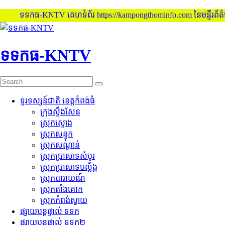
ទទកធ-KNTV គេហទំព័រ https://kampongthominfo.com នៃមន្ទីរព័ត៌មាន ខ
Skip
to
content
ទទកធ-KNTV
ទូរទស្សន៍ជាតិ ខេត្តកំពង់ធំ
ក្រុងស្ទឹងសែន
ស្រុកស្ទោង
ស្រុកសន្ទុក
ស្រុកសណ្តាន់
ស្រុកប្រាសាទសំបូរ
ស្រុកប្រាសាទបល្ល័ង្ក
ស្រុកបារាយណ៍
ស្រុកតាំងគោក
ស្រុកកំពង់ស្វាយ
ផ្សាយបន្តផ្ទាល់ ទទក
ផ្សាយបន្តផ្ទាល់ ទទក២