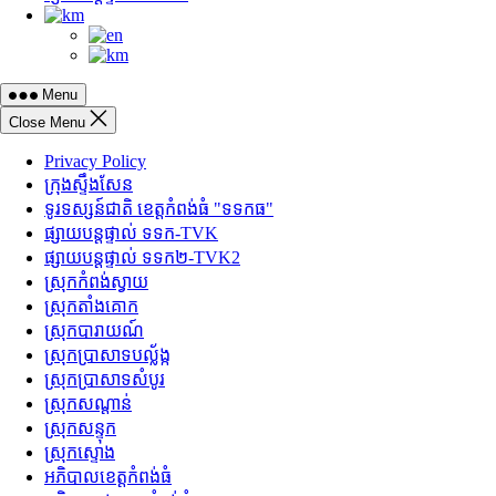
Menu
Close Menu
Privacy Policy
ក្រុងស្ទឹងសែន
ទូរទស្សន៍ជាតិ ខេត្តកំពង់ធំ "ទទកធ"
ផ្សាយបន្តផ្ទាល់ ទទក-TVK
ផ្សាយបន្តផ្ទាល់ ទទក២-TVK2
ស្រុកកំពង់ស្វាយ
ស្រុកតាំងគោក
ស្រុកបារាយណ៍
ស្រុកប្រាសាទបល្ល័ង្ក
ស្រុកប្រាសាទសំបូរ
ស្រុកសណ្តាន់
ស្រុកសន្ទុក
ស្រុកស្ទោង
អភិបាលខេត្តកំពង់ធំ