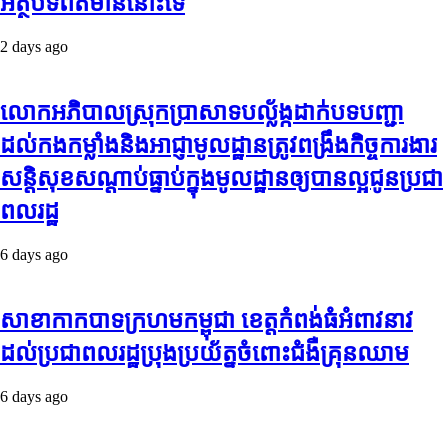
អត្ថបទព័ត៌មាននោះទេ
2 days ago
លោកអភិបាលស្រុកប្រាសាទបល្ល័ង្កដាក់បទបញ្ជា
ដល់កងកម្លាំងនិងអាជ្ញាមូលដ្ឋានត្រូវពង្រឹងកិច្ចការងារ
សន្តិសុខសណ្ដាប់ធ្នាប់ក្នុងមូលដ្ឋានឲ្យបានល្អជូនប្រជា
ពលរដ្ឋ
6 days ago
សាខាកាកបាទក្រហមកម្ពុជា ខេត្តកំពង់ធំអំពាវនាវ
ដល់ប្រជាពលរដ្ឋប្រុងប្រយ័ត្នចំពោះជំងឺគ្រុនឈាម
6 days ago