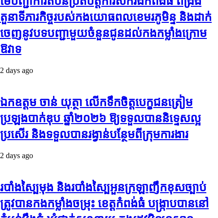
មេបញ្ជាការតំបន់ប្រតិបត្តិការសឹករងកំពង់ធំ ពង្រឹង
តួនាទីភារកិច្ចរបស់កងយោធពលខេមរភូមិន្ទ និងដាក់
ចេញនូវបទបញ្ជាមួយចំនួនជូនដល់កងកម្លាំងក្រោម
ឱវាទ
2 days ago
ឯកឧត្តម ចាន់ យុត្ថា លើកទឹកចិត្តបេក្ខជនត្រៀម
ប្រឡងបាក់ឌុប ឆ្នាំ២០២៦ ឱ្យទទួលបាននិទ្ទេសល្អ
ប្រសើរ និងទទួលបានរង្វាន់បន្ថែមពីក្រុមការងារ
2 days ago
របាំង​ស្បៃ​មុង​ និង​របាំង​ស្បៃ​អួន​ក្រឡា​ញឹក​ខុស​ច្បាប់​
ត្រូវ​បាន​កងកម្លាំង​ចម្រុះ​ ខេត្តកំពង់​ធំ​ បង្ក្រាប​បាន​នៅ​