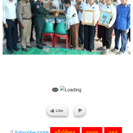
Like
Subscribe ទទកធ
មន្ទីរព័ត៌មាន
ទទកធ
ទទក