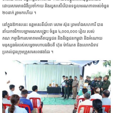
ដោយសារមានជំងឺប្រចាំកាយ និងរបួសសើរើបានទទួលមរណភាពអស់ចំនួន
២០នាក់ រួចមកហើយ ។
នៅក្នុងឱកាសនេះ ឧត្តមសេនីយ៍ទោ សោម ស៊ុន ព្រមទាំងសហការី បាន
នាំយកថវិកាបេឡាមរណសង្គ្រោះ ចំនួន ៤,០០០,០០០ រៀល របស់
គណៈកម្មាធិការសមាគមអតីតយុទ្ធជន និងនិវត្តជនកម្ពុជា និងអំណោយ
មនុស្សធម៌របស់សម្តេចមហាបវរធិបតី ហ៊ុន ម៉ាណែត និងលោកជំទាវ
ប្រគល់ជូនក្រុមគ្រួសារសពផងដែរ ។