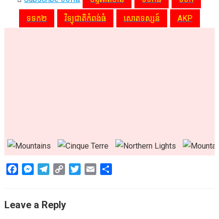
ទទក២
វិទ្យុជាតិកំពង់ធំ
សោតទស្សន៍
AKP
F
M
T
C
T
E
S
a
e
e
o
w
m
h
c
s
l
p
i
a
a
Leave a Reply
e
s
e
y
t
i
r
b
e
g
L
t
l
e