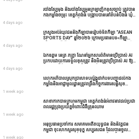
របាំង​ស្បៃ​មុង​ និង​របាំង​ស្បៃ​អួន​ក្រឡា​ញឹក​ខុស​ច្បាប់​ ត្រូវ​បាន​
កងកម្លាំង​ចម្រុះ​ ខេត្តកំពង់​ធំ​ បង្ក្រាប​បាន​នៅ​តំបន់​បឹង​ធំ​ ឃុំ​
ផាត់​សណ្តាយ ​ក្នុង​រដូវ​បិទ​នេសាទ
4 days ago
ក្រសួងអប់រំយុវជននិងកីឡាបានរៀបចំទិវាកីឡា “ASEAN
SPORTS DAY” ឆ្នាំ២០២៦ ក្រោមប្រធានបទ«កីឡា
បរិយាបន្នដើម្បីសុខដុមរមនានៅក្នុង សង្គម” ក្នុងខេត្តកំពង់
4 days ago
ធំ( Video inside)
ឯកឧត្តម នេត្រ ភក្ត្រា ណែនាំអ្នកសារព័ត៌មានប្រើប្រាស់ AI
ប្រកបដោយការទទួលខុសត្រូវ និងមិនត្រូវប្រើប្រាស់ AI ឱ្យ
សរសេរពព័ត៌មាន ដោយមិនបានផ្ទៀងផ្ទាត់ ព្រោះ AI
4 days ago
មិនមែនជាអ្នកទទួលខុសត្រូវនៃអត្ថបទព័ត៌មាននោះទេ
លោកអភិបាលស្រុកប្រាសាទបល្ល័ង្កដាក់បទបញ្ជាដល់កង
កម្លាំងនិងអាជ្ញាមូលដ្ឋានត្រូវពង្រឹងកិច្ចការងារសន្តិសុខ
សណ្ដាប់ធ្នាប់ក្នុងមូលដ្ឋានឲ្យបានល្អជូនប្រជាពលរដ្ឋ
1 week ago
សាខាកាកបាទក្រហមកម្ពុជា ខេត្តកំពង់ធំអំពាវនាវដល់ប្រជា
ពលរដ្ឋប្រុងប្រយ័ត្នចំពោះជំងឺគ្រុនឈាម
1 week ago
អនុប្រធានប្រចាំការ សមាគមអតីតយុទ្ធជន និងនិវត្តជន
កម្ពុជា ចុះសាកសួរសុខទុក្ខ សប្បុរសជន ដែលបានចូល
រួមសាងសង់សាលប្រជុំ នៅក្នុងមណ្ឌលអភិវឌ្ឍន៍អតីត
1 week ago