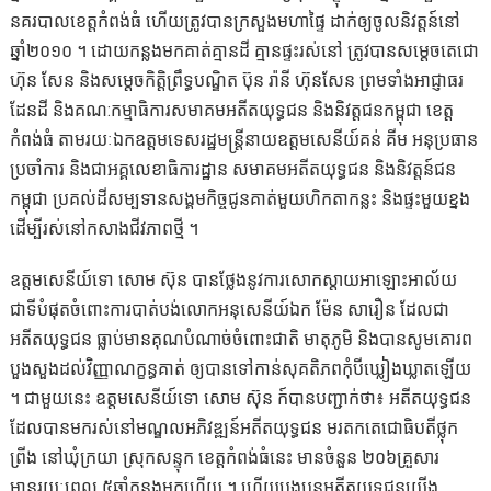
នគរបាលខេត្តកំពង់ធំ ហើយត្រូវបានក្រសួងមហាផៃ្ទ ដាក់ឲ្យចូលនិវត្តន៍នៅ
ឆ្នាំ២០១០ ។ ដោយកន្លងមកគាត់គ្មានដី គ្មានផ្ទះរស់នៅ ត្រូវបានសម្តេចតេជោ
ហ៊ុន សែន និងសម្តេចកិត្តិព្រឹទ្ធបណ្ឌិត ប៊ុន រ៉ានី ហ៊ុនសែន ព្រមទាំងអាជ្ញាធរ
ដែនដី និងគណ:កម្មាធិការសមាគមអតីតយុទ្ធជន និងនិវត្តជនកម្ពុជា ខេត្ត
កំពង់ធំ តាម​រយៈ​ឯកឧត្តម​ទេសរដ្ឋមន្រ្តី​នាយ​ឧត្ដមសេនីយ៍​គន់​ គីម​ អនុប្រធាន​
ប្រចាំ​ការ​ និង​ជា​អគ្គលេខាធិការ​ដ្ឋាន​ សមាគម​អតីត​យុទ្ធ​ជន​ និង​និវត្តន៍​ជន​
កម្ពុជា​ ប្រគល់ដីសម្បទានសង្គមកិច្ចជូនគាត់មួយហិកតាកន្លះ និងផ្ទះមួយខ្នង
ដើម្បីរស់នៅកសាងជីវភាពថ្មី ។
ឧត្ដមសេនីយ៍ទោ សោម ស៊ុន បានថ្លែងនូវការសោកស្ដាយអាឡោះអាល័យ
ជាទីបំផុតចំពោះការបាត់បង់លោកអនុសេនីយ៍ឯក ម៉ែន សារឿន ដែលជា
អតីតយុទ្ធជន ធ្លាប់មានគុណបំណាច់ចំពោះជាតិ មាតុភូមិ និងបានសូមគោរព
បួងសួងដល់វិញ្ញាណក្ខន្ធគាត់ ឲ្យបានទៅកាន់សុគតិភពកុំបីឃ្លៀងឃ្លាតឡើយ
។ ជាមួយ​នេះ​ ឧត្ដមសេនីយ៍ទោ សោម ស៊ុន ក៍បានបញ្ជាក់ថា៖ អតីតយុទ្ធជន
ដែលបានមករស់នៅមណ្ឌលអភិវឌ្ឍន៍អតីតយុទ្ធជន មរតកតេជោធិបតីថ្លុក
ព្រីង នៅឃុំក្រយា ស្រុកសន្ទុក ខេត្តកំពង់ធំនេះ មានចំនួន ២០៦គ្រួសារ
មានរយៈពេល ៥ឆ្នាំកន្លងមកហើយ ។ ហើយបងប្អូនអតីតយុទ្ធជនយើង