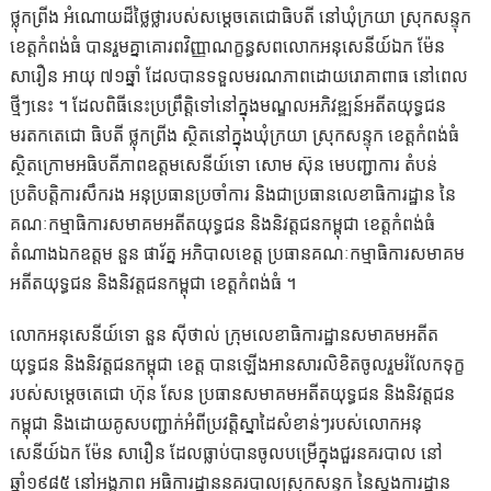
ថ្លុកព្រីង អំណោយដ៏ថ្លៃថ្លារបស់សម្តេចតេជោធិបតី នៅឃុំក្រយា ស្រុកសន្ទុក
ខេត្តកំពង់ធំ បានរួមគ្នាគោរពវិញ្ញាណក្ខន្ធសពលោកអនុសេនីយ៍ឯក ម៉ែន
សារឿន អាយុ ៧១ឆ្នាំ ដែលបានទទួលមរណភាពដោយរោគាពាធ នៅពេល
ថ្មីៗនេះ ។ ដែលពិធីនេះប្រព្រឹត្តិ​ទៅ​នៅក្នុង​មណ្ឌល​អភិវឌ្ឍ​ន៍​អតីត​យុទ្ធ​ជន​
មរតក​តេជោ​ ធិបតី​ ថ្លុក​ព្រីង​ ស្ថិត​នៅ​ក្នុង​ឃុំ​ក្រយា​ ស្រុក​សន្ទុក​ ខេត្ត​កំពង់​ធំ​
ស្ថិតក្រោមអធិបតីភាពឧត្តមសេនីយ៍ទោ សោម ស៊ុន មេបញ្ជាការ តំបន់
ប្រតិបត្តិការសឹករង អនុប្រធានប្រចាំការ និងជាប្រធានលេខាធិការដ្ឋាន នៃ
គណៈកម្មាធិការសមាគមអតីតយុទ្ធជន និងនិវត្តជនកម្ពុជា ខេត្តកំពង់ធំ
តំណាងឯកឧត្តម នួន ផារ័ត្ន អភិបាលខេត្ត ប្រធានគណៈកម្មាធិការសមាគម
អតីតយុទ្ធជន និងនិវត្តជនកម្ពុជា ខេត្តកំពង់ធំ ។
លោកអនុសេនីយ៍ទោ នួន ស៊ីថាល់ ក្រុមលេខាធិការដ្ឋានសមាគមអតីត
យុទ្ធជន និងនិវត្តជនកម្ពុជា ខេត្ត បានឡើងអានសារលិខិតចូលរួមរំលែកទុក្ខ
របស់សម្តេចតេជោ ហ៊ុន សែន ប្រធានសមាគមអតីតយុទ្ធជន និងនិវត្តជន
កម្ពុជា និងដោយគូសបញ្ជាក់អំពីប្រវត្តិស្នាដៃសំខាន់ៗរបស់លោកអនុ
សេនីយ៍ឯក ម៉ែន សារឿន ដែលធ្លាប់បានចូលបម្រើក្នុងជួរនគរបាល នៅ
ឆ្នាំ១៩៨៥ នៅអង្គភាព អធិការដ្ឋាននគរបាលស្រុកសន្ទុក នៃស្នងការដ្ឋាន