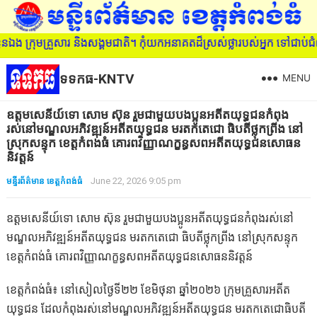
្រុមគ្រួសារ និងសង្គមជាតិ។ កុំយកអនាគតដ៏ស្រស់ថ្លារបស់អ្នក ទៅជាប់ជំពា
ទទកធ-KNTV
MENU
ឧត្ដមសេនីយ៍ទោ សោម ស៊ុន រួមជាមួយបងប្អូនអតីតយុទ្ធជនកំពុង
រស់នៅមណ្ឌលអភិវឌ្ឍន៍អតីតយុទ្ធជន មរតកតេជោ ធិបតីថ្លុកព្រីង នៅ
ស្រុកសន្ទុក ខេត្តកំពង់ធំ គោរពវិញ្ញាណក្ខន្ធសពអតីតយុទ្ធជនសោធន
និវត្តន៍
មន្ទីរព័ត៌មាន ខេត្តកំពង់ធំ
June 22, 2026 9:05 pm
ឧត្ដមសេនីយ៍ទោ សោម ស៊ុន រួមជាមួយបងប្អូនអតីតយុទ្ធជនកំពុងរស់នៅ
មណ្ឌលអភិវឌ្ឍន៍អតីតយុទ្ធជន មរតកតេជោ ធិបតីថ្លុកព្រីង នៅស្រុកសន្ទុក
ខេត្តកំពង់ធំ គោរពវិញ្ញាណក្ខន្ធសពអតីតយុទ្ធជនសោធននិវត្តន៍
ខេត្តកំពង់ធំ៖ នៅសៀលថ្ងៃទី២២ ខែមិថុនា ឆ្នាំ២០២៦ ក្រុមគ្រួសារអតីត
យុទ្ធជន ដែលកំពុងរស់នៅមណ្ឌលអភិវឌ្ឍន៍អតីតយុទ្ធជន មរតកតេជោធិបតី