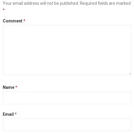
Your email address will not be published.
Required fields are marked
o
n
r
i
e
*
o
g
a
n
r
k
e
m
k
Comment
*
r
Name
*
Email
*