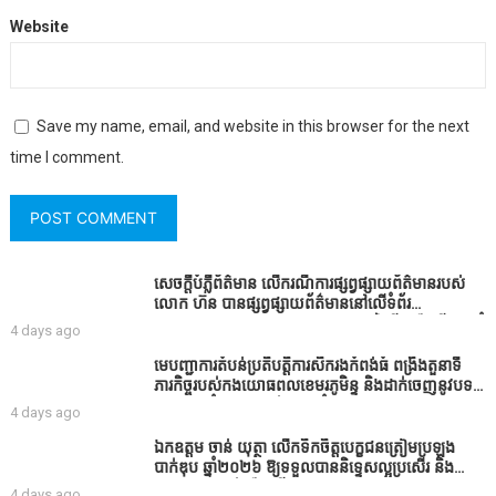
Website
Save my name, email, and website in this browser for the next
time I comment.
សេចក្តីបំភ្លឺព័ត៌មាន លេីករណីការផ្សព្វផ្សាយព័ត៌មានរបស់
លោក ហ៊ន បានផ្សព្វផ្សាយព័ត៌មាននៅលើទំព័រ
Facebook ឈ្មោះ Horn News នាថ្ងៃទី​៣ ខែសីហា ឆ្នាំ​
4 days ago
២០២៦ នេះ ដោយបានដាក់ចំណងជើងថា «ខេត្តកំពង់ធំ
សូមសំណូមពរទៅដល់អភិបាលខេត្តកំពង់ធំប្រសិនបើជាអាច
មេបញ្ជាការតំបន់ប្រតិបត្តិការសឹករងកំពង់ធំ ពង្រឹងតួនាទី
សូមសម្រាកសិនទៅទុកឲ្យប្រជាពលរដ្ឋរស់ស្រួលខ្លះទៅព្រោះ
ភារកិច្ចរបស់កងយោធពលខេមរភូមិន្ទ និងដាក់ចេញនូវបទ
ឥឡូវដឹងហើយថាពិបាករកលុយណាស់គាត់ដាំដំណាំសឹក
បញ្ជាមួយចំនួនជូនដល់កងកម្លាំងក្រោមឱវាទ
4 days ago
សឹងតែខ្ចីលុយធនាគារយកមកដាំ ព្រោះមួយរយៈចុងក្រោយ
នេះផ្ទុះរឿងនៅទឹកដីខេត្តកំពង់ធំច្រើនណាស់ពាក់ព័ន្ធនិង
ឯកឧត្តម ចាន់ យុត្ថា លើកទឹកចិត្តបេក្ខជនត្រៀមប្រឡង
អាជ្ញាធរជាមួយនឹងប្រជាពលរដ្ឋរឿងដីអាស្រ័យផល»
បាក់ឌុប ឆ្នាំ២០២៦ ឱ្យទទួលបាននិទ្ទេសល្អប្រសើរ និង
ទទួលបានរង្វាន់បន្ថែមពីក្រុមការងារ
4 days ago