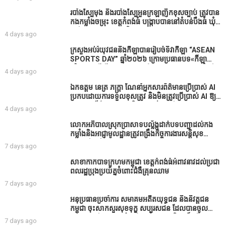
របាំង​ស្បៃ​មុង​ និង​របាំង​ស្បៃ​អួន​ក្រឡា​ញឹក​ខុស​ច្បាប់​ ត្រូវ​បាន​
កងកម្លាំង​ចម្រុះ​ ខេត្តកំពង់​ធំ​ បង្ក្រាប​បាន​នៅ​តំបន់​បឹង​ធំ​ ឃុំ​
ផាត់​សណ្តាយ ​ក្នុង​រដូវ​បិទ​នេសាទ
4 days ago
ក្រសួងអប់រំយុវជននិងកីឡាបានរៀបចំទិវាកីឡា “ASEAN
SPORTS DAY” ឆ្នាំ២០២៦ ក្រោមប្រធានបទ«កីឡា
បរិយាបន្នដើម្បីសុខដុមរមនានៅក្នុង សង្គម” ក្នុងខេត្តកំពង់
4 days ago
ធំ( Video inside)
ឯកឧត្តម នេត្រ ភក្ត្រា ណែនាំអ្នកសារព័ត៌មានប្រើប្រាស់ AI
ប្រកបដោយការទទួលខុសត្រូវ និងមិនត្រូវប្រើប្រាស់ AI ឱ្យ
សរសេរពព័ត៌មាន ដោយមិនបានផ្ទៀងផ្ទាត់ ព្រោះ AI
4 days ago
មិនមែនជាអ្នកទទួលខុសត្រូវនៃអត្ថបទព័ត៌មាននោះទេ
លោកអភិបាលស្រុកប្រាសាទបល្ល័ង្កដាក់បទបញ្ជាដល់កង
កម្លាំងនិងអាជ្ញាមូលដ្ឋានត្រូវពង្រឹងកិច្ចការងារសន្តិសុខ
សណ្ដាប់ធ្នាប់ក្នុងមូលដ្ឋានឲ្យបានល្អជូនប្រជាពលរដ្ឋ
7 days ago
សាខាកាកបាទក្រហមកម្ពុជា ខេត្តកំពង់ធំអំពាវនាវដល់ប្រជា
ពលរដ្ឋប្រុងប្រយ័ត្នចំពោះជំងឺគ្រុនឈាម
7 days ago
អនុប្រធានប្រចាំការ សមាគមអតីតយុទ្ធជន និងនិវត្តជន
កម្ពុជា ចុះសាកសួរសុខទុក្ខ សប្បុរសជន ដែលបានចូល
រួមសាងសង់សាលប្រជុំ នៅក្នុងមណ្ឌលអភិវឌ្ឍន៍អតីត
7 days ago