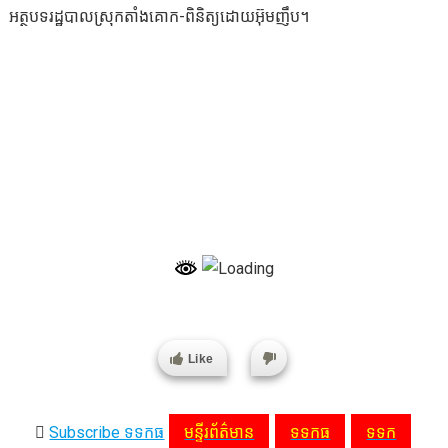
អត្ថបទរដ្ឋបាលស្រុកតាំងគោក-ពិនិត្យដោយអ៊ុមញឹប។
Like
Subscribe ទទកធ
មន្ទីរព័ត៌មាន
ទទកធ
ទទក