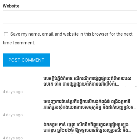
Website
Save my name, email, and website in this browser for the next
time I comment.
សេចក្តីបំភ្លឺព័ត៌មាន លេីករណីការផ្សព្វផ្សាយព័ត៌មានរបស់
លោក ហ៊ន បានផ្សព្វផ្សាយព័ត៌មាននៅលើទំព័រ
Facebook ឈ្មោះ Horn News នាថ្ងៃទី​៣ ខែសីហា ឆ្នាំ​
4 days ago
២០២៦ នេះ ដោយបានដាក់ចំណងជើងថា «ខេត្តកំពង់ធំ
សូមសំណូមពរទៅដល់អភិបាលខេត្តកំពង់ធំប្រសិនបើជាអាច
មេបញ្ជាការតំបន់ប្រតិបត្តិការសឹករងកំពង់ធំ ពង្រឹងតួនាទី
សូមសម្រាកសិនទៅទុកឲ្យប្រជាពលរដ្ឋរស់ស្រួលខ្លះទៅព្រោះ
ភារកិច្ចរបស់កងយោធពលខេមរភូមិន្ទ និងដាក់ចេញនូវបទ
ឥឡូវដឹងហើយថាពិបាករកលុយណាស់គាត់ដាំដំណាំសឹក
បញ្ជាមួយចំនួនជូនដល់កងកម្លាំងក្រោមឱវាទ
4 days ago
សឹងតែខ្ចីលុយធនាគារយកមកដាំ ព្រោះមួយរយៈចុងក្រោយ
នេះផ្ទុះរឿងនៅទឹកដីខេត្តកំពង់ធំច្រើនណាស់ពាក់ព័ន្ធនិង
ឯកឧត្តម ចាន់ យុត្ថា លើកទឹកចិត្តបេក្ខជនត្រៀមប្រឡង
អាជ្ញាធរជាមួយនឹងប្រជាពលរដ្ឋរឿងដីអាស្រ័យផល»
បាក់ឌុប ឆ្នាំ២០២៦ ឱ្យទទួលបាននិទ្ទេសល្អប្រសើរ និង
ទទួលបានរង្វាន់បន្ថែមពីក្រុមការងារ
4 days ago