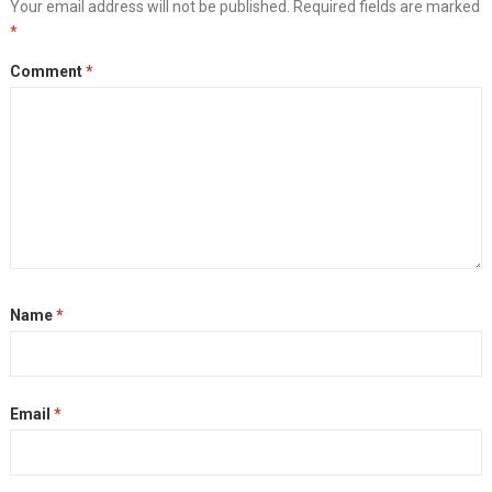
Your email address will not be published.
Required fields are marked
o
n
r
i
e
*
o
g
a
n
r
k
e
m
k
Comment
*
r
Name
*
Email
*