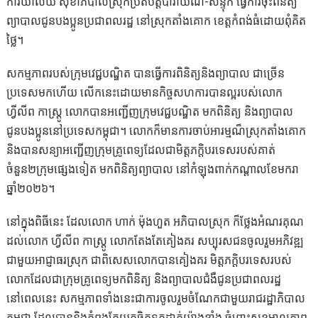
ការិយាល័យ សុខាភិបាលស្រុកប្រតិបត្តិបារាយណ៍-សន្ទុក ធ្វើការចុះពិនិត្យ
ព្យាបាលជូនបងប្អូនប្រជាពលរដ្ឋ នៅស្រុកតាំងគោក ខេត្តកំពង់ធំដោយពុំគិត
ថ្លៃ។
សកម្មភាពរបស់ក្រុមវេជ្ជបណ្ឌិត បានធ្វើការពិនិត្យនិងព្យាបាល ជាច្រើន
ប្រទេសមកហើយ លើកនេះដោយមានកិច្ចសហការបានល្អរបស់លោក
ហ្វីលីព កាស្រ្តូ លោកបានអញ្ជើញក្រុមវេជ្ជបណ្ឌិត មកពិនិត្យ និងព្យាបាល
ជូនបងប្អូននៅប្រទេសកម្ពុជា។ លោកក៏មានការចាប់អារម្មណ៏ស្រុកតាំងគោក
និងបានសន្យាអញ្ជើញក្រុមគ្រូពេទ្យដែលជាមិត្តភក្តិបរទេសរបស់គាត់
ចំនួន២ក្រុមផ្សេងទៀត មកពិនិត្យព្យាបាល នៅកំឡុងពាក់កណ្តាលខែមករា
ឆ្នាំ២០២៦។
នៅក្នុងពិធីនេះ ដែលលោក ហាក់ ម៉ុងហួត អភិបាលស្រុក ក៏ថ្លែងអំណរគុណ
ដល់លោក ហ្វីលីព កាស្រ្តូ លោកតែងតែគៀងគរ សប្បុរសជនចូលរួមអភិវឌ្ឍ
ជាមួយអាជ្ញាធរស្រុក ជាពិសេសលោកបានគៀងគរ មិត្តភក្តិបរទេសរបស់
លោកដែលជាក្រុមគ្រូពេទ្យមកពិនិត្យ និងព្យាបាលជំងឺជូនប្រជាពលរដ្ឋ
នៅពេលនេះ សកម្មភាពទាំងនេះជាការចូលរួមចំណែកជាមួយរាជរដ្ឋាភិបាល
កម្ពុជា ដែលបាននិងកំពុងតែយកចិត្តទុកដាក់យ៉ាងខ្លាំង ចំពោះសុខុមាលភាព