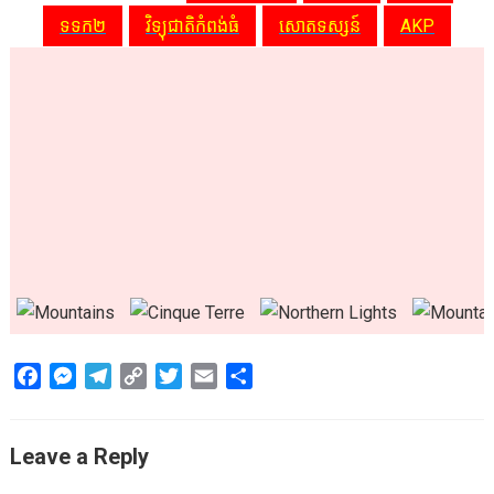
ទទក២
វិទ្យុជាតិកំពង់ធំ
សោតទស្សន៍
AKP
F
M
T
C
T
E
S
a
e
e
o
w
m
h
c
s
l
p
i
a
a
Leave a Reply
e
s
e
y
t
i
r
b
e
g
L
t
l
e