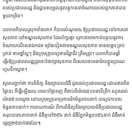
របស់ប្រជាពលរដ្ឋ និងជួយសម្រួលនូវបន្ទុកសេវាចំណាយរបស់ពួកគាត់បាន
មួយកម្រិត។
លោកអភិបាលស្រុកទាំងគោក ក៏បានសំណូមពរ ឱ្យប្រជាពលរដ្ឋ ទៅរកសេវា
សុខភាព នៅមណ្ឌលសុខភាព ដែលក្បែរផ្ទះ ព្រោះវាអាចកាត់បន្ថយនូវការ
ចំណាយលើសេវាឯកជន ម្យ៉ាងទៀតតាមមណ្ឌលសុខភាព មានសម្ភារ:គ្រប់
គ្រាន់ មានថ្នាំល្អៗ និងក្រុមគ្រូពេទ្យមានវិជ្ជាជីវៈត្រឹមត្រូវ។ លោកក៏បានផ្តាំ
ផ្ញើរឱ្យប្រជាពលរដ្ឋត្រូវចេះថែរក្សាសុខភាព ពិសេសចេះអនាម័យខ្លួនប្រាណ
ហូបទឹកស្អាត។
សូមបញ្ជាក់ថា ការពិនិត្យ និងព្យាបាលជំងឺ ជូនដល់ប្រជាពលរដ្ឋ ដោយឥតគិត
ថ្លៃនេះ គឺធ្វើឡើងរយៈពេល១ថ្ងៃពេញ គឺចាប់ពីម៉ោង៨:០០នាទីព្រឹក រហូតដល់
ម៉ោង៥:០០ល្ងាច ដោយក្រុមគ្រូពេទ្យអាមេរិកចំនួន៦០នាក់ ពេទ្យឯកទេស
ចំនួន៣០នាក់។ ការរាយការណ៍ ពីការពិនិត្យនិងព្យាបាលជំងឺប្រជាពលរដ្ឋ
សរុបបាន៤៣៣នាក់ ជំងឺទូទៅ២៥៤ នាក់ ជំងឺភ្នែកចំនួន១៥៤នាក់ ជំងឺមាត់
ធ្មេញ២៥នាក់ផងដែរ៕