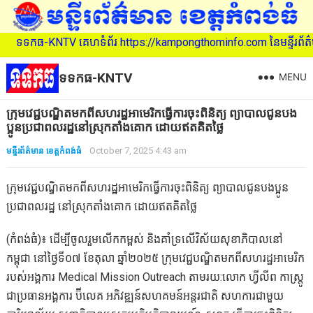
ទទកធ-KNTV គេហទំព័រ https://kampongthominfo.com នៃមន្ទីរព័ត៌មាន ខេ
ទទកធ-KNTV
MENU
ក្រុមវេជ្ជបណ្ឌិតមកពីសហរដ្ឋអាមេរិកធ្វើការចុះពិនិត្យ ព្យាបាលជូនបង
ប្អូនប្រជាពលរដ្ឋនៅស្រុកតាំងគោក ដោយឥតគិតថ្លៃ
មន្ទីរព័ត៌មាន ខេត្តកំពង់ធំ
October 7, 2025 4:43 am
ក្រុមវេជ្ជបណ្ឌិតមកពីសហរដ្ឋអាមេរិកធ្វើការចុះពិនិត្យ ព្យាបាលជូនបងប្អូន
ប្រជាពលរដ្ឋ នៅស្រុកតាំងគោក ដោយឥតគិតថ្លៃ
(កំពង់ធំ)៖ ដើម្បីចូលរួមលើកកម្ពស់ និងគាំទ្រលើវិស័យសុខាភិបាលនៅ
កម្ពុជា នៅថ្ងៃទី០៧ ខែតុលា ឆ្នាំ២០២៥ ក្រុមវេជ្ជបណ្ឌិតមកពីសហរដ្ឋអាមេរិក
របស់អង្គការ Medical Mission Outreach តាមរយ:លោក ហ្វីលីព កាស្រ្តូ
ជាប្រធានអង្គការ ប៊ីលេគ អភិវឌ្ឍន៍សហគមន៍អន្តរជាតិ សហការជាមួយ