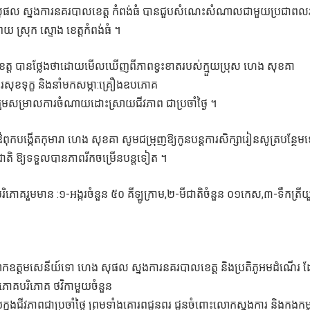
ង សុផល ស្នងការនគរបាលខេត្ត កំពង់ធំ បានជួបសំណេះសំណាលជាមួយប្រជាពលរដ
យ ស្រុក ស្ទោង ខេត្តកំពង់ធំ ។
្ត បានថ្លែងថាដោយមើលឃើញពីភាពខ្វះខាតរបស់ក្មួយប្រុស ហេង សុខគា
សុខទុក្ខ និងនាំមកសម្ភា:គ្រឿងឧបភោគ
ីចូលរួមសម្រាលការចំណាយដោះស្រាយជីវភាព ជាប្រចាំថ្ងៃ ។
ពុកបង្កើតកុមារា ហេង សុខគា សូមជម្រុញឱ្យកូនបន្តការសិក្សារៀនសូត្របន្ថែ
សជាតិ ឱ្យទទួលបានភាពរីកចម្រើនបន្តទៀត ។
ិភោគរួមមាន :១-អង្ករចំនួន ៥០ គីឡូក្រាម,២-មីជាតិចំនួន ០១កេស,៣-ទឹកត្រីយ
កឧត្តមសេនីយ៍ទោ ហេង សុផល ស្នងការនគរបាលខេត្ត និងប្រតិភូអមដំណើរ 
ោគបរិភោគ ថវិកាមួយចំនួន
ាយក្នុងជីវភាពជាប្រចាំថ្ងៃ ព្រមទាំងគោរពជូនពរ ជូនចំពោះលោកស្នងការ និងកងកម្ល