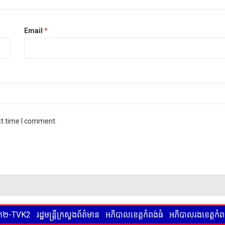
Email
*
xt time I comment.
ទទក២-TVK2
រដ្ឋមន្ត្រីក្រសួងព័ត៌មាន
អភិបាលខេត្តកំពង់ធំ
អភិបាលរងខេត្តកំពង