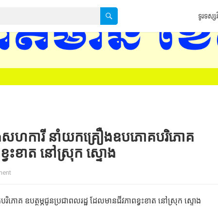
ទូរទស្សន
ងសហការី នាំយកគ្រឿងឧបភោគបរិភោគ
ខ្វះខាត នៅស្រុក ស្ទោង
ment
គ ឧបត្ថម្ភជូនប្រជាពលរដ្ឋ ដែលមានជីវភាពខ្វះខាត នៅស្រុក ស្ទោង