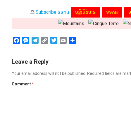
Subscribe ទទកធ
មន្ទីរព័ត៌មាន
ទទកធ
F
M
T
C
T
E
S
a
e
e
o
w
m
h
c
s
l
p
i
a
a
Leave a Reply
e
s
e
y
t
i
r
b
e
g
L
t
l
e
Your email address will not be published.
Required fields are ma
o
n
r
i
e
o
g
a
n
r
Comment
*
k
e
m
k
r