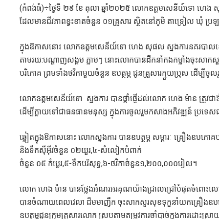
(កំពង់ធំ)÷ថ្ងៃទី ២៩ ខែ តុលា ឆ្នាំ២០២៥ លោកឧត្តមសេនីយ៍ទោ ហេ
ដែលមានជីវភាពខ្វះខាតចំនួន ០១គ្រួសារ ស្ថិតនៅភូមិ តាទ្រៀល ឃុំ ប្រឡា
ក្នុងឱកាសនោះ លោកឧត្តមសេនីយ៍ទោ ហេង សុផល ស្នងការនគរបាលខេត
តាមរយ:បណ្ដាញសង្គម ភ្លាមៗ នោះលោកបានដឹកនាំកងកម្លាំងចុះសាកសួរ
បរិភោគ ព្រមទាំងថវិកាមួយចំនួន ឧបត្ថម្ភ ជូនគ្រួសារក្មួយប្រុស ដើម្ប
លោកឧត្តមសេនីយ៍ទោ ស្នងការ បានផ្ដាំផ្ញើដល់លោក ហេង ម៉ាន ត្រូវជាឳ
ដើម្បីក្លាយទៅជាធនធានមនុស្ស ក្នុងការចូលរួមកសាងអភិវឌ្ឍន៍ ប្រទេ
ឆ្លៀតក្នុងឱកាសនោះ លោកស្នងការ បានឧបត្ថម្ភ សម្ភារៈ គ្រឿងឧបភោគបរ
និងទឹកស៊ីអ៊ីវចំនួន ០២យួរ,៤-សំលៀកបំពាក់
ចំនួន ០៥ កំប្លេរ,៥-ទឹកបរិសុទ្ធ,៦-ថវិកាចំនួន១,២០០,០០០រៀល។
លោក ហេង ម៉ាន បានថ្លែងអំណរអរគុណយ៉ាងជ្រាលជ្រៅបំផុតចំពោះលោ
បានចំណាយពេលវេលា ដ៏មមាញឹក ចុះសាកសួរសុខទុក្ខនាំយកគ្រឿងឧបភ
ឧបត្ថម្ភជូនក្រុមគ្រួសារលោក ស្របតាមតម្រូវការចាំបាច់ក្នុងការដោះស្រ