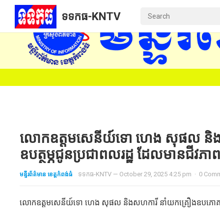
ទទកធ-KNTV
លោកឧត្តមសេនីយ៍ទោ ហេង សុផល និ
ឧបត្ថម្ភជូនប្រជាពលរដ្ឋ ដែលមានជីវភាព
មន្ទីរព័ត៌មាន ខេត្តកំពង់ធំ
ទទកធ-KNTV
—
October 29, 2025 4:25 pm
·
0 Com
លោកឧត្តមសេនីយ៍ទោ ហេង សុផល និងសហការី នាំយកគ្រឿងឧបភោគបរិភោ