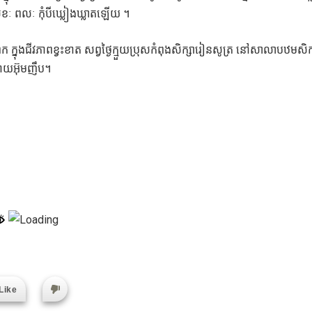
សុខៈ ពលៈ កុំបីឃ្លៀងឃ្លាតឡើយ ។
 ក្នុងជីវភាពខ្វះខាត សព្វថ្ងៃក្មួយប្រុសកំពុងសិក្សារៀនសូត្រ នៅសាលាបឋមសិក
យដោយអ៊ុមញឹប។
Like