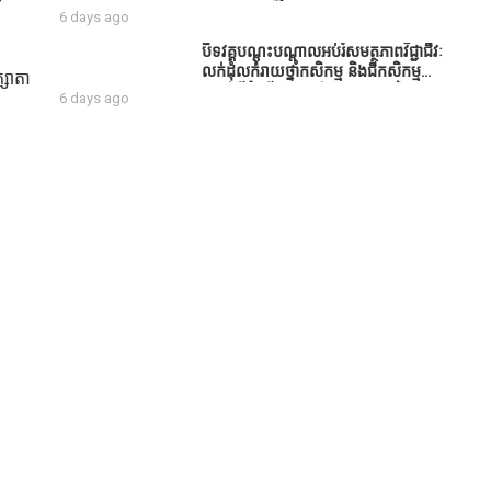
សប្បុរសជន ដែលបានចូល
6 days ago
រួមសាងសង់សាលប្រជុំ នៅក្នុងមណ្ឌល
អភិវឌ្ឍន៍អតីតយុទ្ធជន មរតកតេជោធិបតី
បិទវគ្គបណ្តុះបណ្តាលអប់រំសមត្ថភាពវិជ្ជាជីវៈ
ថ្លុកកព្រីង
លក់ដុំលក់រាយថ្នាំកសិកម្ម និងជីកសិកម្ម
្សាតា
បន្ទាប់ពីដំណើរការអស់រយៈពេល 3 ថ្ងៃ
6 days ago