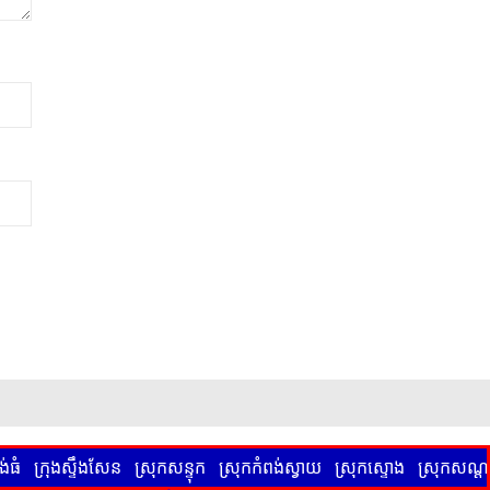
់ធំ
ក្រុងស្ទឹងសែន
ស្រុកសន្ទុក
ស្រុកកំពង់ស្វាយ
ស្រុកស្ទោង
ស្រុកសណ្តា