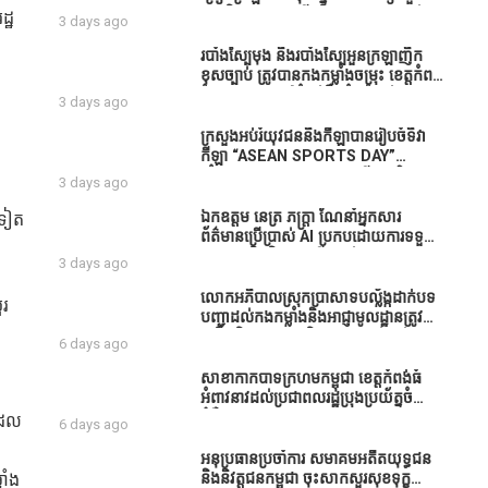
ធនាគារយកមកដាំ ព្រោះមួយរយៈចុងក្រោយ
បាននិទ្ទេសល្អប្រសើរ និងទទួលបានរង្វាន់
្ឋ
3 days ago
នេះផ្ទុះរឿងនៅទឹកដីខេត្តកំពង់ធំច្រើនណាស់
បន្ថែមពីក្រុមការងារ
ពាក់ព័ន្ធនិងអាជ្ញាធរជាមួយនឹងប្រជាពលរដ្ឋ
របាំង​ស្បៃ​មុង​ និង​របាំង​ស្បៃ​អួន​ក្រឡា​ញឹក​
រឿងដីអាស្រ័យផល»
ខុស​ច្បាប់​ ត្រូវ​បាន​កងកម្លាំង​ចម្រុះ​ ខេត្តកំពង់​
ធំ​ បង្ក្រាប​បាន​នៅ​តំបន់​បឹង​ធំ​ ឃុំ​ផាត់​
3 days ago
សណ្តាយ ​ក្នុង​រដូវ​បិទ​នេសាទ
ក្រសួងអប់រំយុវជននិងកីឡាបានរៀបចំទិវា
កីឡា “ASEAN SPORTS DAY”
ឆ្នាំ២០២៦ ក្រោមប្រធានបទ«កីឡាបរិយាបន្ន
3 days ago
ដើម្បីសុខដុមរមនានៅក្នុង សង្គម” ក្នុងខេត្ត
កំពង់ធំ( Video inside)
ឯកឧត្តម នេត្រ ភក្ត្រា ណែនាំអ្នកសារ
មទៀត
ព័ត៌មានប្រើប្រាស់ AI ប្រកបដោយការទទួល
ខុសត្រូវ និងមិនត្រូវប្រើប្រាស់ AI ឱ្យ
3 days ago
សរសេរពព័ត៌មាន ដោយមិនបានផ្ទៀងផ្ទាត់
ព្រោះ AI មិនមែនជាអ្នកទទួលខុសត្រូវនៃ
លោកអភិបាលស្រុកប្រាសាទបល្ល័ង្កដាក់បទ
ួរ
អត្ថបទព័ត៌មាននោះទេ
បញ្ជាដល់កងកម្លាំងនិងអាជ្ញាមូលដ្ឋានត្រូវ
ពង្រឹងកិច្ចការងារសន្តិសុខសណ្ដាប់ធ្នាប់ក្នុង
6 days ago
មូលដ្ឋានឲ្យបានល្អជូនប្រជាពលរដ្ឋ
សាខាកាកបាទក្រហមកម្ពុជា ខេត្តកំពង់ធំ
អំពាវនាវដល់ប្រជាពលរដ្ឋប្រុងប្រយ័ត្នចំពោះ
ជំងឺគ្រុនឈាម
ដែល
6 days ago
អនុប្រធានប្រចាំការ សមាគមអតីតយុទ្ធជន
និងនិវត្តជនកម្ពុជា ចុះសាកសួរសុខទុក្ខ
ាំង