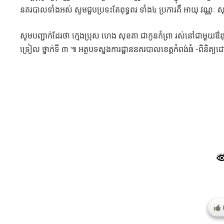
នគរបាលទាំងអស់ សូមជួបប្រទះតែពុទ្ធពរ ទាំង៤ ប្រការគឺ អាយុ វណ្ណៈ 
សូមបញ្ជាក់ដែរថា ក្មេងប្រុស ហេង សុខគា ជាកូនកំព្រា រស់នៅជាមួយឳពុក
ទ្រៀល ថ្នាក់ទី ៣ ៕ អត្ថបទស្នងការដ្ឋាននគរបាលខេត្តកំពង់ធំ -ពិនិត្