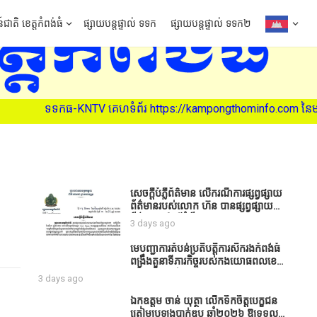
៍ជាតិ ខេត្តកំពង់ធំ
ផ្សាយបន្តផ្ទាល់ ទទក
ផ្សាយបន្តផ្ទាល់ ទទក២
ទទកធ-KNTV គេហទំព័រ https://kampongthominfo.com នៃមន្ទីរព័ត៌មា
សេចក្តីបំភ្លឺព័ត៌មាន លេីករណីការផ្សព្វផ្សាយ
ព័ត៌មានរបស់លោក ហ៊ន បានផ្សព្វផ្សាយ
ព័ត៌មាននៅលើទំព័រ Facebook ឈ្មោះ
3 days ago
Horn News នាថ្ងៃទី​៣ ខែសីហា ឆ្នាំ​
២០២៦ នេះ ដោយបានដាក់ចំណងជើងថា
មេបញ្ជាការតំបន់ប្រតិបត្តិការសឹករងកំពង់ធំ
«ខេត្តកំពង់ធំ សូមសំណូមពរទៅដល់
ពង្រឹងតួនាទីភារកិច្ចរបស់កងយោធពលខេមរ
អភិបាលខេត្តកំពង់ធំប្រសិនបើជាអាចសូម
ភូមិន្ទ និងដាក់ចេញនូវបទបញ្ជាមួយ
3 days ago
សម្រាកសិនទៅទុកឲ្យប្រជាពលរដ្ឋរស់ស្រួល
ចំនួនជូនដល់កងកម្លាំងក្រោមឱវាទ
ខ្លះទៅព្រោះឥឡូវដឹងហើយថាពិបាករកលុយ
ឯកឧត្តម ចាន់ យុត្ថា លើកទឹកចិត្តបេក្ខជន
ណាស់គាត់ដាំដំណាំសឹកសឹងតែខ្ចីលុយ
ត្រៀមប្រឡងបាក់ឌុប ឆ្នាំ២០២៦ ឱ្យទទួល