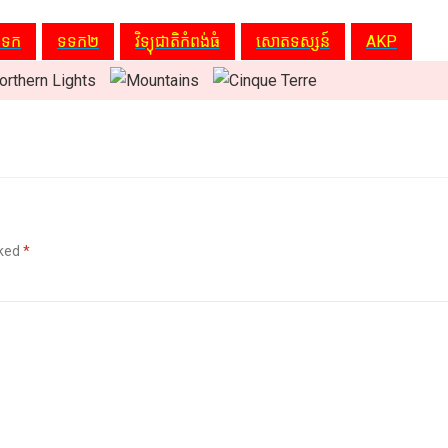
ទទក
ទទក២
វិទ្យុជាតិកំពង់ធំ
សោតទស្សន៍
AKP
rked
*