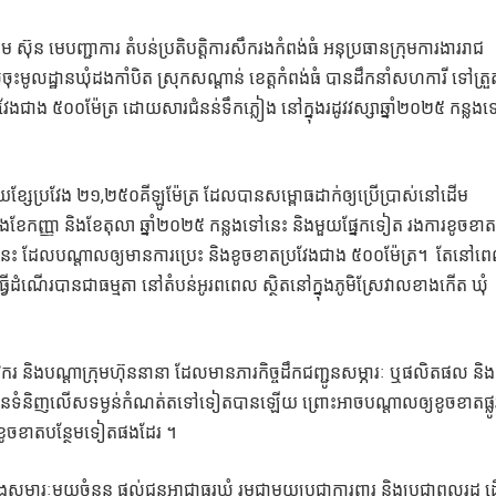
ស៊ុន មេបញ្ជាការ តំបន់ប្រតិបត្តិការសឹករងកំពង់ធំ អនុប្រធានក្រុមការងាររាជ
លចុះមូលដ្ឋានឃុំដងកាំបិត ស្រុកសណ្ដាន់ ខេត្តកំពង់ធំ បានដឹកនាំសហការី ទៅត្រួ
រវែងជាង ៥០០ម៉ែត្រ ដោយសារជំនន់ទឹកភ្លៀង នៅក្នុងរដូវវស្សាឆ្នាំ២០២៥ កន្លង
ួយខ្សែប្រវែង ២១,២៥០គីឡូម៉ែត្រ ដែលបានសម្ពោធដាក់ឲ្យប្រើប្រាស់នៅដើម
ងខែកញ្ញា និងខែតុលា ឆ្នាំ២០២៥ កន្លងទៅនេះ និងមួយផ្នែកទៀត រងការខូចខា
ូវនេះ ដែលបណ្ដាលឲ្យមានការប្រេះ និងខូចខាតប្រវែងជាង ៥០០ម៉ែត្រ​។ តែនៅព
ធ្វើដំណើរបានជាធម្មតា នៅតំបន់អូរពពេល ស្ថិតនៅក្នុងភូមិស្រែវាលខាងកើត ឃុំ
រ និងបណ្ដាក្រុមហ៊ុននានា ដែលមានភារកិច្ចដឹកជញ្ជូនសម្ភារៈ ឬផលិតផល និង
ដឹកជញ្ជូនទំនិញលើសទម្ងន់កំណត់តទៅទៀតបានឡើយ ព្រោះអាចបណ្ដាលឲ្យខូចខាតផ្លូ
ខូចខាតបន្ថែមទៀតផងដែរ ។
ម្ភារៈមួយចំនួន ផ្ដល់ជូនអាជ្ញាធរឃុំ រួមជាមួយប្រជាការពារ និងប្រជាពលរដ្ឋ ដើ