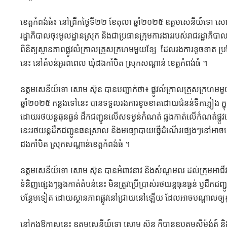
ខេត្តកំពង់ធំ៖ នៅព្រឹកថ្ងៃទី២២ ខែតុលា ឆ្នាំ២០២៥ ឧត្តមសេនីយ៍ទោ សោម 
រដ្ឋាភិបាលចុះមូលដ្ឋានស្រុក និងជាប្រធានក្រុមការងាររបស់រាជរដ្ឋាភិបា
ពិនិត្យស្ថានភាពផ្លូវលំក្រាលគ្រួសក្រហមមួយខ្សែ ដែលរងការខូចខាត ប្
នេះ នៅតំបន់អូរពពេល ឃុំដងកាំបិត ស្រុកសណ្ដាន់ ខេត្តកំពង់ធំ ។
ឧត្តមសេនីយ៍ទោ សោម ស៊ុន បានបញ្ជាក់ថា៖ ផ្លូវលំក្រាលគ្រួសក្រហមម
ឆ្នាំ២០២៥ កន្លងទៅនេះ បានទទួលរងការខូចខាតដោយជំនន់ទឹកភ្លៀង ក្នុ
ដោយរថយន្តធុនធ្ងន់ ដឹកជញ្ជូនលើសទម្ងន់កំណត់ ឆ្លងកាត់លើកំណត់ផ្ល
នេះរថយន្តដឹកជញ្ជូនធនស្រាល និង​មធ្យោបាយ​ធ្វើដំណើរ​ផ្សេង​ៗ​នៅអាច
ដងកាំបិត ស្រុកសណ្ដាន់ខេត្តកំពង់ធំ ។
ឧត្តមសេនីយ៍ទោ សោម ស៊ុន បានអំពាវនាវ និងសំណូមពរ ដល់ក្រុមអាជីវក
ទំនិញផ្សេងៗឆ្លងកាត់តំបន់នេះ មិនត្រូវប្រើប្រាស់រថយន្តធុនធ្ងន់ ឫ
បន្ថែមទៀត ដោយ​ស្ថានភាពផ្លូវ​នៅជ្រាយនៅឡើយ ដែលអាចបណ្ដាលឲ្យ
នៅក្នុងឱកាសនេះ ឧត្តមសេនីយ៍ទោ សោម ស៊ុន ក៏បានឧបត្ថម្ភស៊ីម៉ង់ត៍ និងស