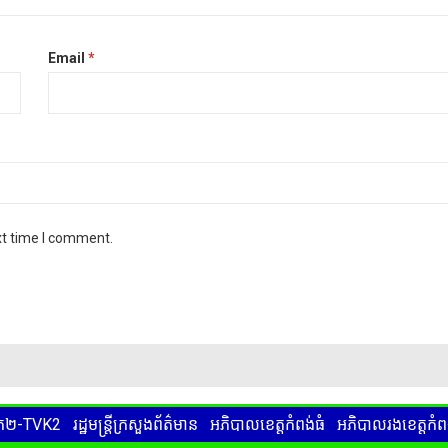
Email
*
xt time I comment.
ទទក២-TVK2
រដ្ឋមន្ត្រីក្រសួងព័ត៌មាន
អភិបាលខេត្តកំពង់ធំ
អភិបាលរងខេត្តកំពង