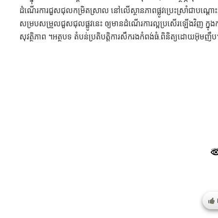
ដំណើរការជួសជុលកម្រិតស្រាល នៅលើស្ថានភាពផ្លូវប្រេះស្រាំជាបណ្ដោះអា
សម្របសម្រួលជួសជុលផ្លូវនេះ ឲ្យមានដំណើរការល្អប្រសើរឡើងវិញ ក្នុ
សុវត្ថិភាព ។អត្ថបទ តំបន់ប្រតិបត្តិការសឹករងកំពង់ធំ.ពិនិត្យដោយអ៊ុមញឹ