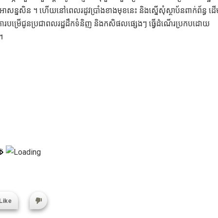
សន្នសិន ។ ហើយនៅពេលរដូវប្រាំងខាងមុខនេះ និងស្នើសុំស្ថាប័នពាក់ព័ន្ធ ដើម្
ងការបម្រើជូនប្រជាពលរដ្ឋដឹកទំនិញ និងកសិផលផ្សេងៗ ធ្វើដំណើរប្រកបដោយ
ប។
Like