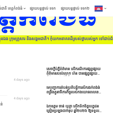
៍ជាតិ ខេត្តកំពង់ធំ
ផ្សាយបន្តផ្ទាល់ ទទក
ផ្សាយបន្តផ្ទាល់ ទទក២
 ក្រុមគ្រួសារ និងសង្គមជាតិ។ កុំយកអនាគតដ៏ស្រស់ថ្លារបស់អ្នក ទៅជាប់ជំ
សេចក្តីបំភ្លឺព័ត៌មាន លេីករណីការផ្សព្វផ្សាយ
ព័ត៌មានរបស់លោក ហ៊ន បានផ្សព្វផ្សាយ
ព័ត៌មាននៅលើទំព័រ Facebook ឈ្មោះ
4 days ago
Horn News នាថ្ងៃទី​៣ ខែសីហា ឆ្នាំ​
២០២៦ នេះ ដោយបានដាក់ចំណងជើងថា
មេបញ្ជាការតំបន់ប្រតិបត្តិការសឹករងកំពង់ធំ
«ខេត្តកំពង់ធំ សូមសំណូមពរទៅដល់
ពង្រឹងតួនាទីភារកិច្ចរបស់កងយោធពលខេមរ
អភិបាលខេត្តកំពង់ធំប្រសិនបើជាអាចសូម
ភូមិន្ទ និងដាក់ចេញនូវបទបញ្ជាមួយ
4 days ago
សម្រាកសិនទៅទុកឲ្យប្រជាពលរដ្ឋរស់ស្រួល
ចំនួនជូនដល់កងកម្លាំងក្រោមឱវាទ
ន់
ខ្លះទៅព្រោះឥឡូវដឹងហើយថាពិបាករកលុយ
ឯកឧត្តម ចាន់ យុត្ថា លើកទឹកចិត្តបេក្ខជន
ណាស់គាត់ដាំដំណាំសឹកសឹងតែខ្ចីលុយ
ត្រៀមប្រឡងបាក់ឌុប ឆ្នាំ២០២៦ ឱ្យទទួល