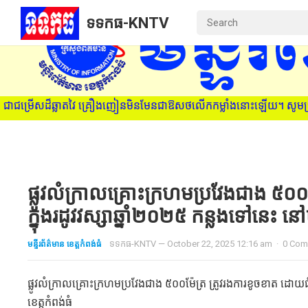
ទទកធ-KNTV
ជម្រើសដ៏ឆ្លាតវៃ គ្រឿងញៀនមិនមែនជាឱសថលើកកម្លាំងនោះឡើយ។ សូមប្រាប់មនុស
ផ្លូវលំក្រាលគ្រោះក្រហមប្រវែងជាង ៥០០
ក្នុងរដូវវស្សាឆ្នាំ២០២៥ កន្លងទៅនេះ នៅ
មន្ទីរព័ត៌មាន ខេត្តកំពង់ធំ
ទទកធ-KNTV
—
October 22, 2025 12:16 am
·
0 Com
ផ្លូវលំក្រាលគ្រោះក្រហមប្រវែងជាង ៥០០ម៉ែត្រ ត្រូវរងការខូចខាត ដោយជំ
ខេត្តកំពង់ធំ