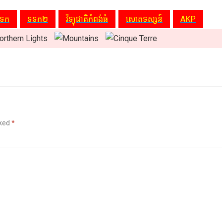
ទក
ទទក២
វិទ្យុជាតិកំពង់ធំ
សោតទស្សន៍
AKP
rked
*