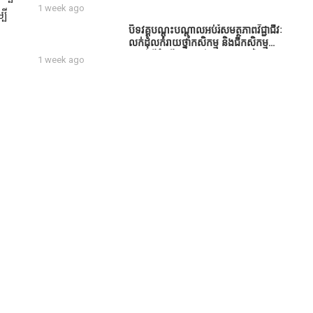
សប្បុរសជន ដែលបានចូល
1 week ago
បី
រួមសាងសង់សាលប្រជុំ នៅក្នុងមណ្ឌល
អភិវឌ្ឍន៍អតីតយុទ្ធជន មរតកតេជោធិបតី
បិទវគ្គបណ្តុះបណ្តាលអប់រំសមត្ថភាពវិជ្ជាជីវៈ
ថ្លុកកព្រីង
លក់ដុំលក់រាយថ្នាំកសិកម្ម និងជីកសិកម្ម
បន្ទាប់ពីដំណើរការអស់រយៈពេល 3 ថ្ងៃ
1 week ago