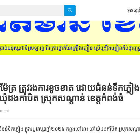
ទូរទស្សន
្សជាទីស្រឡាញ់ ពីគ្រោះថ្នាក់នៃគ្រឿងញៀន ប្រើគ្រឿងញៀនគឺបំផ្លាញខ្លួនឯង
ម៉ែត្រ ត្រូវរងការខូចខាត ដោយជំនន់ទឹកភ្លៀង
ឃុំដងកាំបិត ស្រុកសណ្ដាន់ ខេត្តកំពង់ធំ
ment
នន់ទឹកភ្លៀង ក្នុងរដូវវស្សាឆ្នាំ២០២៥ កន្លងទៅនេះ នៅឃុំដងកាំបិត ស្រុកសណ្ដា