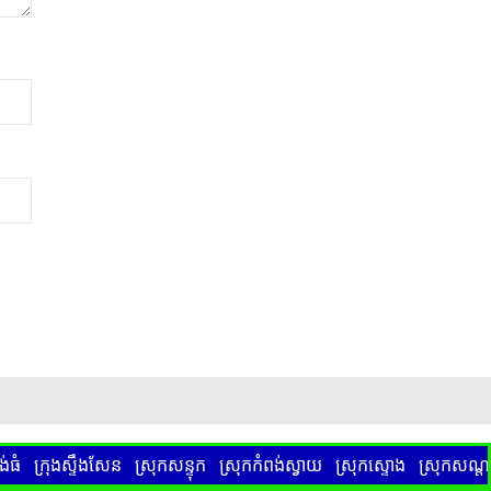
់ធំ
ក្រុងស្ទឹងសែន
ស្រុកសន្ទុក
ស្រុកកំពង់ស្វាយ
ស្រុកស្ទោង
ស្រុកសណ្តា