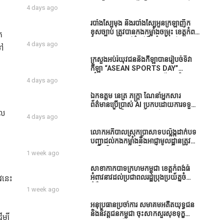
ធនាគារយកមកដាំ ព្រោះមួយរយៈចុងក្រោយ
បាននិទ្ទេសល្អប្រសើរ និងទទួលបានរង្វាន់
4 days ago
នេះផ្ទុះរឿងនៅទឹកដីខេត្តកំពង់ធំច្រើនណាស់
បន្ថែមពីក្រុមការងារ
ពាក់ព័ន្ធនិងអាជ្ញាធរជាមួយនឹងប្រជាពលរដ្ឋ
របាំង​ស្បៃ​មុង​ និង​របាំង​ស្បៃ​អួន​ក្រឡា​ញឹក​
រឿងដីអាស្រ័យផល»
ខុស​ច្បាប់​ ត្រូវ​បាន​កងកម្លាំង​ចម្រុះ​ ខេត្តកំពង់​
ត
ធំ​ បង្ក្រាប​បាន​នៅ​តំបន់​បឹង​ធំ​ ឃុំ​ផាត់​
4 days ago
ទៅ
សណ្តាយ ​ក្នុង​រដូវ​បិទ​នេសាទ
ក្រសួងអប់រំយុវជននិងកីឡាបានរៀបចំទិវា
កីឡា “ASEAN SPORTS DAY”
ឆ្នាំ២០២៦ ក្រោមប្រធានបទ«កីឡាបរិយាបន្ន
4 days ago
ដើម្បីសុខដុមរមនានៅក្នុង សង្គម” ក្នុងខេត្ត
កំពង់ធំ( Video inside)
ឯកឧត្តម នេត្រ ភក្ត្រា ណែនាំអ្នកសារ
ត
ព័ត៌មានប្រើប្រាស់ AI ប្រកបដោយការទទួល
េល
ខុសត្រូវ និងមិនត្រូវប្រើប្រាស់ AI ឱ្យ
4 days ago
សរសេរពព័ត៌មាន ដោយមិនបានផ្ទៀងផ្ទាត់
ព្រោះ AI មិនមែនជាអ្នកទទួលខុសត្រូវនៃ
លោកអភិបាលស្រុកប្រាសាទបល្ល័ង្កដាក់បទ
អត្ថបទព័ត៌មាននោះទេ
បញ្ជាដល់កងកម្លាំងនិងអាជ្ញាមូលដ្ឋានត្រូវ
ពង្រឹងកិច្ចការងារសន្តិសុខសណ្ដាប់ធ្នាប់ក្នុង
1 week ago
មូលដ្ឋានឲ្យបានល្អជូនប្រជាពលរដ្ឋ
សាខាកាកបាទក្រហមកម្ពុជា ខេត្តកំពង់ធំ
អំពាវនាវដល់ប្រជាពលរដ្ឋប្រុងប្រយ័ត្នចំពោះ
វនេះ
ជំងឺគ្រុនឈាម
1 week ago
អនុប្រធានប្រចាំការ សមាគមអតីតយុទ្ធជន
និងនិវត្តជនកម្ពុជា ចុះសាកសួរសុខទុក្ខ
ម្បី