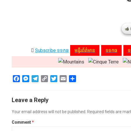
Subscribe ទទកធ
មន្ទីរព័ត៌មាន
ទទកធ
ទ
F
M
T
C
T
E
S
a
e
e
o
w
m
h
c
s
l
p
i
a
a
Leave a Reply
e
s
e
y
t
i
r
b
e
g
L
t
l
e
Your email address will not be published.
Required fields are ma
o
n
r
i
e
o
g
a
n
r
Comment
*
k
e
m
k