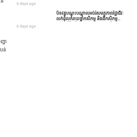
នៃ
សប្បុរសជន ដែលបានចូល
6 days ago
រួមសាងសង់សាលប្រជុំ នៅក្នុងមណ្ឌល
អភិវឌ្ឍន៍អតីតយុទ្ធជន មរតកតេជោធិបតី
បិទវគ្គបណ្តុះបណ្តាលអប់រំសមត្ថភាពវិជ្ជាជីវៈ
ថ្លុកកព្រីង
លក់ដុំលក់រាយថ្នាំកសិកម្ម និងជីកសិកម្ម
បន្ទាប់ពីដំណើរការអស់រយៈពេល 3 ថ្ងៃ
6 days ago
ញ្ជា
បន់