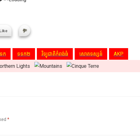
Like
ទក
ទទក២
វិទ្យុជាតិកំពង់ធំ
សោតទស្សន៍
AKP
rked
*