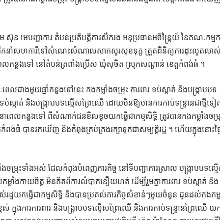
 ស៊ុន មេបញ្ជាការ តំបន់ប្រតិបត្តិការសឹករង អនុប្រធានអចិន្ត្រៃយ៍ នៃគណៈកម្មក
 បានដឹកនាំសហការីទៅសំណេះសំណាលសាកសួរសុខទុក្ខ ត្រួតពិនិត្យការដុះលូតលាស
លកន្លងទៅ នៅតំបន់ត្រពាំងប្រើស ឃុំសុចិត ស្រុកសណ្តាន់ ខេត្តកំពង់ធំ ។
ជាងមួយឆ្នាំកន្លងទៅនេះ កងកម្លាំងចម្រុះ ការពារ ទប់ស្កាត់ និងបង្ក្រាបបទ
រទប់ស្កាត់ និងបង្ក្រាបបទល្មើសព្រៃឈើ ដោយមិនឱ្យមានការកាប់ទន្ទ្រានជាថ្មីទៀ
លកន្លងទៅ ពីសំណាក់ជនខិលខូចយកធ្វើជាកម្មសិទ្ធិ ត្រូវបានកងកម្លាំងចម្រ
ំពង់ធំ បានរកឃើញ និងកំពុងគ្រប់គ្រងរក្សាទុកជាសម្បត្តិរដ្ឋ ។ ហើយក្នុងនោះផ្ទ
ងចម្រុះទាំងអស់ ដែលកំពុងបំពេញភារកិច្ច នៅទីបញ្ជាការស្រាល បង្ក្រាបបទល្ម
លាំងកាយចិត្ត មិនគិតពីការលំបាកនឿយហត់ ដើម្បីរួមគ្នាការពារ ទប់ស្កាត់ និង
់រដ្ឋយកធ្វើជាកម្មសិទ្ធិ និង​បានប្រគល់ភារកិច្ចសំខាន់ៗមួយចំនួន ជូនដល់កងកម្ល
្ពស់ ក្នុងការការពារ និងបង្ក្រាបបទល្មើសព្រៃឈើ និងការកាប់ទន្ទា្រនព្រៃឈើ យ