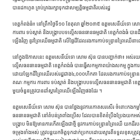
បានដកហូត គ្រប់គ្រងរក្សាទុកជាសម្បត្តិធម្មជាតិរបស់រដ្ឋ
ខេត្តកំពង់ធំ៖ នៅព្រឹកថ្ងៃទី១០ ខែតុលា ឆ្នាំ២០៣៥ ឧត្តមសេនីយ៍ទោ សោម
ការពារ ទប់ស្កាត់ និងបង្ក្រាបបទល្មើសធនធានធម្មជាតិ ខេត្តកំពង់ធំ
ឡើងវិញ នូវព្រៃឈើធម្មជាតិ លើផ្ទៃដីដែលរងការកាប់ទន្ទ្រានព្រៃឈើនាពេ
នៅក្នុងឱកាសនេះ ឧត្តមសេនីយ៍ទោ សោម ស៊ុន បានបញ្ជាក់ថា៖ អស់រយៈពេល
ល្មើសធនធានធម្មជាតិ ខេត្តកំពង់ធំ បានធ្វើសកម្មភាពយ៉ាងសកម្ម ក្នុងកា
ដោយឡែកដីព្រៃឈើរបស់រដ្ឋជាង៤,០០០ហិកតា ដែលរងការកាប់ទន្ទ្រាននាពេ
គណៈកម្មការ ការពារ ទប់ស្កាត់ និងបង្ក្រាបបទល្មើសធនធានធម្មជាតិ ខេត្តក
មួយចំនួនត្រូវបានដាំស្តារព្រៃឈើឡើងវិញផងដែរ ។
ឧត្តមសេនីយ៍ទោ សោម ស៊ុន បាន​ថ្លែង​នូវការកោតសរសើរ ចំពោះកងកម្លាំ
ធនធានធម្មជាតិ នៅតំបន់ត្រពាំងប្រើស ដែលបានខិតខំប្រឹងប្រែងយកអស់កម្
បង្ក្រាប មិនឱ្យមានការកើតឡើងជាថ្មី នូវការកាប់ទន្ទ្រានព្រៃឈើ យកដីរបស
ចម្រុងទាំងអស់ ត្រូវបន្តយកចិត្តទុកដាក់ប្រកបដោយស្មារតីទទួលខុសត្រូវខ