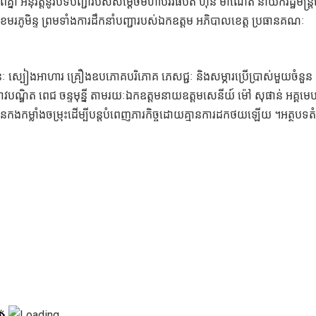
ាពគ្នា អនុវត្តនូវបទបញ្ជារបស់សម្ដេចមហាបវរធិបតី ហ៊ុន ម៉ាណែត នាយករដ្ឋមន្ត្រី
លខេមរភូមិន្ទ ព្រមទាំងការដឹកនាំបញ្ជារបស់ឯកឧត្តម អភិបាលខេត្ត ប្រធានគណៈ
ៈ ស្បៀងអាហារ គ្រឿងឧបភោគបរិភោគ ភេសជ្ជៈ និងសម្ភារប្រើប្រាស់មួយចំនួន
ឌិត ពេជ ចន្ទមុន្នី តាមរយៈឯកឧត្តមនាយឧត្តមសេនីយ៍ ម៉ៅ សុផាន់ អគ្គមេប
ងកម្លាំងចម្រុះដើម្បីបន្តបំពេញភារកិច្ចដោយគ្មានការដកថយឡើយ ។អត្ថបទតំ