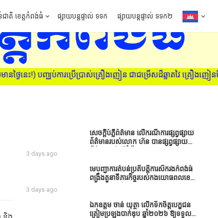
៍ជាតិ ខេត្តកំពង់ធំ
ផ្សាយបន្តផ្ទាល់ ទទក
ផ្សាយបន្តផ្ទាល់ ទទក២
ៃនេះ!) បញ្ឈប់ការប្រើប្រាស់គ្រឿងញៀន ជាជម្រើសដ៏ឆ្លាតវៃ គ្រឿងញៀនមិនមែ
សេចក្តីបំភ្លឺព័ត៌មាន លេីករណីការផ្សព្វផ្សាយ
ព័ត៌មានរបស់លោក ហ៊ន បានផ្សព្វផ្សាយ
ព័ត៌មាននៅលើទំព័រ Facebook ឈ្មោះ
3 days ago
Horn News នាថ្ងៃទី​៣ ខែសីហា ឆ្នាំ​
២០២៦ នេះ ដោយបានដាក់ចំណងជើងថា
មេបញ្ជាការតំបន់ប្រតិបត្តិការសឹករងកំពង់ធំ
«ខេត្តកំពង់ធំ សូមសំណូមពរទៅដល់
ពង្រឹងតួនាទីភារកិច្ចរបស់កងយោធពលខេមរ
អភិបាលខេត្តកំពង់ធំប្រសិនបើជាអាចសូម
ភូមិន្ទ និងដាក់ចេញនូវបទបញ្ជាមួយ
3 days ago
សម្រាកសិនទៅទុកឲ្យប្រជាពលរដ្ឋរស់ស្រួល
ចំនួនជូនដល់កងកម្លាំងក្រោមឱវាទ
ខ្លះទៅព្រោះឥឡូវដឹងហើយថាពិបាករកលុយ
ឯកឧត្តម ចាន់ យុត្ថា លើកទឹកចិត្តបេក្ខជន
ណាស់គាត់ដាំដំណាំសឹកសឹងតែខ្ចីលុយ
ត្រៀមប្រឡងបាក់ឌុប ឆ្នាំ២០២៦ ឱ្យទទួល
ញ និង