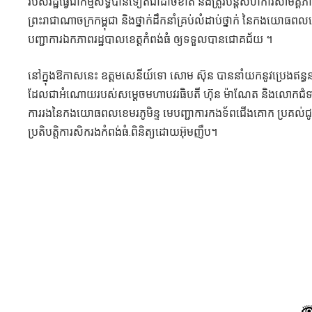
របស់រដ្ឋធ្វើជាកម្មសិទ្ធិបានទៀតជាដាច់ខាត នឹងត្រូវបន្តសហការសាមគ្គីភ
ព្រះរាជាណាចក្រកម្ពុជា និងថ្នាក់ដឹកនាំគ្រប់លំដាប់ថ្នាក់ នៃកងយោធព
បញ្ជាការឯកភាពរដ្ឋបាលខេត្តកំពង់ធំ ឲ្យទទួលបានជោគជ័យ ។
នៅក្នុងឱកាសនេះ ឧត្តមសេនីយ៍ទោ សោម ស៊ុន បាននាំយកនូវប្រេងឥន្ធន
ដែលជាអំណោយរបស់សម្ដេចមហាបវរធិបតី ហ៊ុន ម៉ាណែត និងលោកជំទាវបណ្
ការរងនៃកងយោធពលខេមរភូមិន្ទ មេបញ្ជាការកងទ័ពជើងគោក ប្រគល់ជូនក
ប្រតិបត្តិការសិករងកំពង់ធំ.ពិនិត្យដោយអ៊ុមញឹប។