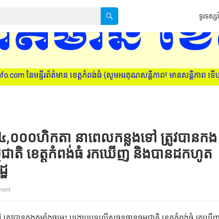
ទូរទស្សន
ន្ទីរព័ត៌មាន ខេត្តកំពង់ធំ (សូមអរគុណសន្តិភាព! មានសន្តិភាព ទើបមានថ្ង
ាង ៤,០០០ហិកតា នាពេលកន្លងទៅ ត្រូវបានកង
ម្មជាតិ ខេត្តកំពង់ធំ រកឃើញ និងបានដកហូត
្ឋ
ment
រូវបានកងកម្លាំងចម្រុះ បង្ក្រាបបទល្មើសធនធានធម្មជាតិ ខេត្តកំពង់ធំ រកឃើ