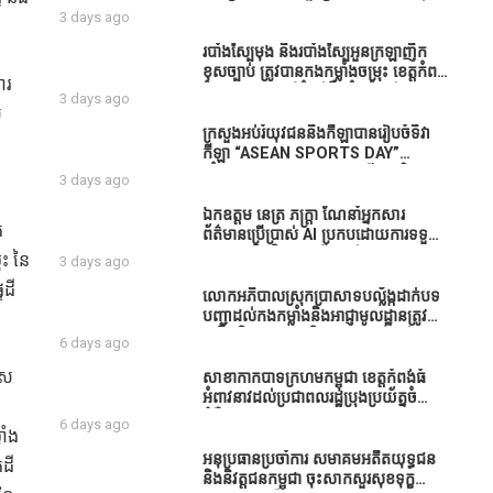
ធនាគារយកមកដាំ ព្រោះមួយរយៈចុងក្រោយ
បាននិទ្ទេសល្អប្រសើរ និងទទួលបានរង្វាន់
3 days ago
នេះផ្ទុះរឿងនៅទឹកដីខេត្តកំពង់ធំច្រើនណាស់
បន្ថែមពីក្រុមការងារ
ពាក់ព័ន្ធនិងអាជ្ញាធរជាមួយនឹងប្រជាពលរដ្ឋ
របាំង​ស្បៃ​មុង​ និង​របាំង​ស្បៃ​អួន​ក្រឡា​ញឹក​
រឿងដីអាស្រ័យផល»
ខុស​ច្បាប់​ ត្រូវ​បាន​កងកម្លាំង​ចម្រុះ​ ខេត្តកំពង់​
ារ
ធំ​ បង្ក្រាប​បាន​នៅ​តំបន់​បឹង​ធំ​ ឃុំ​ផាត់​
3 days ago
សណ្តាយ ​ក្នុង​រដូវ​បិទ​នេសាទ
់
ក្រសួងអប់រំយុវជននិងកីឡាបានរៀបចំទិវា
កីឡា “ASEAN SPORTS DAY”
ឆ្នាំ២០២៦ ក្រោមប្រធានបទ«កីឡាបរិយាបន្ន
3 days ago
ដើម្បីសុខដុមរមនានៅក្នុង សង្គម” ក្នុងខេត្ត
កំពង់ធំ( Video inside)
ឯកឧត្តម នេត្រ ភក្ត្រា ណែនាំអ្នកសារ
ត
ព័ត៌មានប្រើប្រាស់ AI ប្រកបដោយការទទួល
ខុសត្រូវ និងមិនត្រូវប្រើប្រាស់ AI ឱ្យ
ុះ នៃ
3 days ago
សរសេរពព័ត៌មាន ដោយមិនបានផ្ទៀងផ្ទាត់
ៃដី
ព្រោះ AI មិនមែនជាអ្នកទទួលខុសត្រូវនៃ
លោកអភិបាលស្រុកប្រាសាទបល្ល័ង្កដាក់បទ
អត្ថបទព័ត៌មាននោះទេ
បញ្ជាដល់កងកម្លាំងនិងអាជ្ញាមូលដ្ឋានត្រូវ
ពង្រឹងកិច្ចការងារសន្តិសុខសណ្ដាប់ធ្នាប់ក្នុង
6 days ago
មូលដ្ឋានឲ្យបានល្អជូនប្រជាពលរដ្ឋ
ើស
សាខាកាកបាទក្រហមកម្ពុជា ខេត្តកំពង់ធំ
អំពាវនាវដល់ប្រជាពលរដ្ឋប្រុងប្រយ័ត្នចំពោះ
ជំងឺគ្រុនឈាម
6 days ago
ាំង
អនុប្រធានប្រចាំការ សមាគមអតីតយុទ្ធជន
កដី
និងនិវត្តជនកម្ពុជា ចុះសាកសួរសុខទុក្ខ