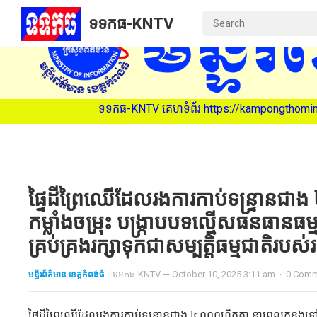
ទទកធ-KNTV
ទទកធ-KNTV គេហទំព័រ https://kampongthominfo.com នៃម
ផ្ទៃដីព្រៃឈើដែលរងការកាប់ទន្ទ្រានជ
កម្លាំងចម្រុះ បង្ក្រាបបទល្មើសធនធានធ
គ្រប់គ្រងរក្សាទុកជាសម្បត្តិធម្មជាតិរបស់រដ
មន្ទីរព័ត៌មាន ខេត្តកំពង់ធំ
ទទកធ-KNTV
—
October 10, 2025 3:11 am
·
0 Com
ផ្ទៃដីព្រៃឈើដែលរងការកាប់ទន្ទ្រានជាង ៤,០០០ហិកតា នាពេលកន្លងទៅ ត្