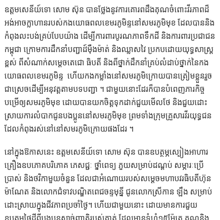
ឧត្តមសេនីយ៍ទោ សោម ស៊ុន បានថ្លែងនូវការគោរពដឹងគុណចំពោះវីរភាពដ៏
អង់អាចក្លាហានរបស់កងយោធពលខេមរភូមិន្ទនៅសមរភូមិមុខ ដែលបាននិង
កំពុងលះបង់គ្រប់បែបយ៉ាង ដើម្បីការពារបូរណភាពទឹកដី និងការពារប្រជាជន
កម្ពុជា ក្រោមការដឹកនាំបញ្ជាដ៍ម៉ឺងម៉ាត់ និងឈ្លាសវៃ ប្រកបដោយយុទ្ធសាស្ត្រ
ខ្ពស់ ពីសំណាក់សម្ដេចតេជោ ធិបតី និងពីថ្នាក់ដឹកនាំគ្រប់លំដាប់ថ្នាក់នៃកង
យោធពលខេមរភូមិន្ទ ហើយកងកម្លាំងនៅសមរភូមិក្រោយបានត្រៀមខ្លួនរួច
ជាស្រេចដើម្បីអនុវត្តតាមបទបញ្ជា ។ ជាមួយនោះដែរក៏បានបំពេញភារកិច្ច
បម្រើឲ្យសមរភូមិមុខ ដោយបានយកចិត្តទុកដាក់ជួយមើលថែ និងជួយដោះ
ស្រាយការលំបាកជូនបងប្អូននៅសមរភូមិមុខ ព្រមទាំងក្រុមគ្រួសារវីរយុទ្ធជន
ដែលកំពុងរស់នៅនៅសមរភូមិក្រោយផងដែរ ។
នៅក្នុងឱកាសនេះ ឧត្តមសេនីយ៍ទោ សោម ស៊ុន បានឧបត្ថម្ភស្បៀងអាហារ
គ្រឿងឧបភោគបរិភោគ ភេសជ្ជៈ ថ្នាំពេទ្យ ភួយសម្រាប់ដណ្ដប់ សម្ភារៈប្រើ
ប្រាស់ និងថវិកាមួយចំនួន ដែល​ជា​អំណោយ​របស់​សម្ដេច​មហា​បវរ​ធិបតី​ហ៊ុន​
ម៉ាណែត​ និង​លោក​ជំទាវ​បណ្ឌិត​ពេជ​ចន្ទ​មុន្នី​ ជូនលោក​ស្រីកាន ឡឹង សម្រាប់
ដោះស្រាយក្នុងជីវភាពប្រចាំថ្ងៃ។ ហើយជាមួយនោះ ដោយមានការជួយ
ឧបត្ថម្ភផ្ទៃដីពីបងប្អូនសាច់ញាតិរបស់គាត់​ ដែលមានទំហំ១៥ម៉ែត្រ គុណនិង