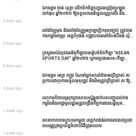
សឹងតែខ្ចីលុយធនាគារយកមកដាំ ព្រោះមួយរយៈចុងក្រោយ
នេះផ្ទុះរឿងនៅទឹកដីខេត្តកំពង់ធំច្រើនណាស់ពាក់ព័ន្ធនិង
ឯកឧត្តម ចាន់ យុត្ថា លើកទឹកចិត្តបេក្ខជនត្រៀមប្រឡង
អាជ្ញាធរជាមួយនឹងប្រជាពលរដ្ឋរឿងដីអាស្រ័យផល»
បាក់ឌុប ឆ្នាំ២០២៦ ឱ្យទទួលបាននិទ្ទេសល្អប្រសើរ និង
ទទួលបានរង្វាន់បន្ថែមពីក្រុមការងារ
4 days ago
របាំង​ស្បៃ​មុង​ និង​របាំង​ស្បៃ​អួន​ក្រឡា​ញឹក​ខុស​ច្បាប់​ ត្រូវ​បាន​
កងកម្លាំង​ចម្រុះ​ ខេត្តកំពង់​ធំ​ បង្ក្រាប​បាន​នៅ​តំបន់​បឹង​ធំ​ ឃុំ​
ផាត់​សណ្តាយ ​ក្នុង​រដូវ​បិទ​នេសាទ
4 days ago
ក្រសួងអប់រំយុវជននិងកីឡាបានរៀបចំទិវាកីឡា “ASEAN
SPORTS DAY” ឆ្នាំ២០២៦ ក្រោមប្រធានបទ«កីឡា
បរិយាបន្នដើម្បីសុខដុមរមនានៅក្នុង សង្គម” ក្នុងខេត្តកំពង់
4 days ago
ធំ( Video inside)
ឯកឧត្តម នេត្រ ភក្ត្រា ណែនាំអ្នកសារព័ត៌មានប្រើប្រាស់ AI
ប្រកបដោយការទទួលខុសត្រូវ និងមិនត្រូវប្រើប្រាស់ AI ឱ្យ
សរសេរពព័ត៌មាន ដោយមិនបានផ្ទៀងផ្ទាត់ ព្រោះ AI
4 days ago
មិនមែនជាអ្នកទទួលខុសត្រូវនៃអត្ថបទព័ត៌មាននោះទេ
លោកអភិបាលស្រុកប្រាសាទបល្ល័ង្កដាក់បទបញ្ជាដល់កង
កម្លាំងនិងអាជ្ញាមូលដ្ឋានត្រូវពង្រឹងកិច្ចការងារសន្តិសុខ
សណ្ដាប់ធ្នាប់ក្នុងមូលដ្ឋានឲ្យបានល្អជូនប្រជាពលរដ្ឋ
1 week ago
សាខាកាកបាទក្រហមកម្ពុជា ខេត្តកំពង់ធំអំពាវនាវដល់ប្រជា
ពលរដ្ឋប្រុងប្រយ័ត្នចំពោះជំងឺគ្រុនឈាម
1 week ago