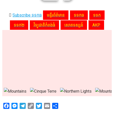
Subscribe ទទកធ
មន្ទីរព័ត៌មាន
ទទកធ
ទទក
ទទក២
វិទ្យុជាតិកំពង់ធំ
សោតទស្សន៍
AKP
F
M
T
C
T
E
S
a
e
e
o
w
m
h