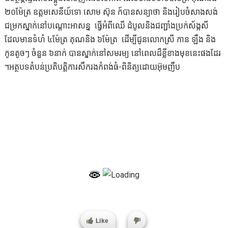
២០ម៉ែត្រ ឧត្តមសេនីយ៍ទោ សោម ស៊ុន ក៍បានសន្យាថា និងរៀបចំសាងសង់
ជម្រកស្នាក់នៅបណ្ដោះអាសន្ន ធ្វើអំពីឈើ ដំបូលនិងជញ្ជាំងប្រក់ស័ង្កសី
ដែលមានទំហំ ៤ម៉ែត្រ គុណនិង ៦ម៉ែត្រ ដើម្បីជូនលោកស្រី កាន ឡឹង និង
កូនតូចៗ ចំនួន ៦នាក់ បានស្នាក់នៅសមរម្យ នៅពេលដ៏ខ្លីខាងមុខនេះផងដែរ
។អត្ថបទតំបន់ប្រតិបត្តិការសឹករងកំពង់ធំ-ពិនិត្យដោយអ៊ុមញឹប
Like