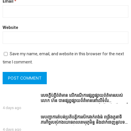
Email
*
Website
Save my name, email, and website in this browser for the next
time I comment.
សេចក្តីបំភ្លឺព័ត៌មាន លេីករណីការផ្សព្វផ្សាយព័ត៌មានរបស់
លោក ហ៊ន បានផ្សព្វផ្សាយព័ត៌មាននៅលើទំព័រ
Facebook ឈ្មោះ Horn News នាថ្ងៃទី​៣ ខែសីហា ឆ្នាំ​
4 days ago
២០២៦ នេះ ដោយបានដាក់ចំណងជើងថា «ខេត្តកំពង់ធំ
សូមសំណូមពរទៅដល់អភិបាលខេត្តកំពង់ធំប្រសិនបើជាអាច
មេបញ្ជាការតំបន់ប្រតិបត្តិការសឹករងកំពង់ធំ ពង្រឹងតួនាទី
សូមសម្រាកសិនទៅទុកឲ្យប្រជាពលរដ្ឋរស់ស្រួលខ្លះទៅព្រោះ
ភារកិច្ចរបស់កងយោធពលខេមរភូមិន្ទ និងដាក់ចេញនូវបទ
ឥឡូវដឹងហើយថាពិបាករកលុយណាស់គាត់ដាំដំណាំសឹក
បញ្ជាមួយចំនួនជូនដល់កងកម្លាំងក្រោមឱវាទ
4 days ago