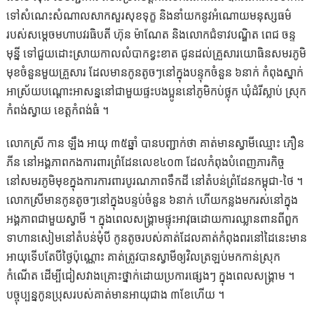
ទៅសំណេះសំណាលសាកសួរសុខទុក្ខ និងនាំយកនូវអំណោយមនុស្សធម៌
របស់សម្ដេចមហាបវរធិបតី ហ៊ុន ម៉ាណែត និងលោកជំទាវបណ្ឌិត ពេជ ចន្ទ
មុន្នី ទៅជួយដោះស្រាយកាលលំបាកខ្វះខាត ជូនដល់គ្រួសារយោធិនសមរភូមិ
មុខចំនួនមួយគ្រួសារ ដែលមានកូនតូចៗនៅក្នុងបន្ទុកចំនួន ៦នាក់ កំពុងស្នាក់
អាស្រ័យបណ្ដោះអាសន្ននៅជាមួយផ្ទះបងប្អូននៅភូមិកប់ថ្លុក ឃុំដំរីស្លាប់ ស្រុក
កំពង់ស្វាយ ខេត្តកំពង់ធំ ។
លោក​ស្រី កាន ឡឹង អាយុ ៣៥ឆ្នាំ បានបញ្ជាក់ថា គាត់មានស្វាមីឈ្មោះ ភឿន
ភីន នៅអង្គភាពកងការពារព្រំដែនលេខ៤០៣ ដែលកំពុងបំពេញភារកិច្ច
នៅសមរភូមិមុខក្នុងការការពារបូរណភាពទឹកដី នៅតំបន់ព្រំដែនកម្ពុជា-ថៃ ។
លោក​ស្រីមានកូនតូចៗនៅក្នុងបន្ទប់ចំនួន ៦នាក់ ហើយ​កន្លងមករស់នៅក្នុង
អង្គភាពជាមួយស្វាមី ។ ក្នុងពេលសង្គ្រាមផ្ទុះអាវុធដោយការឈ្លានពានពីពួក
ទាហានសៀមនៅតំបន់មុំបី កូនតូចរបស់គាត់ដែលគាត់កំពុងពរនៅដៃនេះមាន
អាយុទេីបតែបីថ្ងៃប៉ុណ្ណោះ គាត់ត្រូវបានស្វាមីឲ្យវិលត្រឡប់មកកាន់ស្រុក
កំណើត ដើម្បីជៀសវាងគ្រោះថ្នាក់ដោយប្រការផ្សេងៗ ក្នុងពេលសង្គ្រាម ។
បច្ចុប្បន្នកូនប្រុសរបស់គាត់មានអាយុជាង ៣ខែហើយ ។