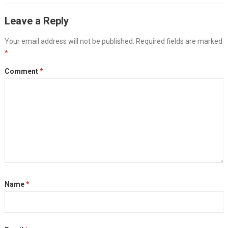
c
s
l
p
i
a
a
Leave a Reply
e
s
e
y
t
i
r
b
e
g
L
t
l
e
Your email address will not be published.
Required fields are marked
o
n
r
i
e
*
o
g
a
n
r
k
e
m
k
Comment
*
r
Name
*