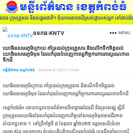
ង ក្រុមគ្រួសារ និងសង្គមជាតិ។ កុំយកអនាគតដ៏ស្រស់ថ្លារបស់អ្នក ទៅជាប់
ទទកធ-KNTV
MENU
យោធិនសមរភូមិក្រោយ គាំទ្រដល់ក្រុមគ្រួសារ និងលើកទឹកចិត្តដល់
យោធិនសមរភូមិមុខ ដែលកំពុងបំពេញកាតព្វកិច្ចការការពារបូរណភាព
ទឹកដី
មន្ទីរព័ត៌មាន ខេត្តកំពង់ធំ
October 8, 2025 2:19 am
យោធិនសមរភូមិក្រោយ គាំទ្រដល់ក្រុមគ្រួសារ និងលើកទឹកចិត្តដល់
យោធិនសមរភូមិមុខ ដែលកំពុងបំពេញកាតព្វកិច្ចការការពារបូរណភាពទឹកដី
ខេត្តកំពង់ធំ៖ ដោយទទួលបានព័ត៌មានពីអាជ្ញាធរដែនដី និងព្រះសង្ឃ ស្ដីពី
ក្រុមគ្រួសារយោធិនដែលកំពុងបំពេញភារកិច្ចនៅសមរភូមិមុខមានជីវភាព
លំបាកខ្វះខាត ។ នៅ​ព្រឹក​ថ្ងៃ​ទី​ ៨​ ខែ​តុលា​ ឆ្នាំ​២០២៥​ ឧត្តមសេនីយ៍ទោ
សោម ស៊ុន មេបញ្ជាការ តំបន់ប្រតិបត្តិការសឹករងកំពង់ធំ បានដឹកនាំសហការី