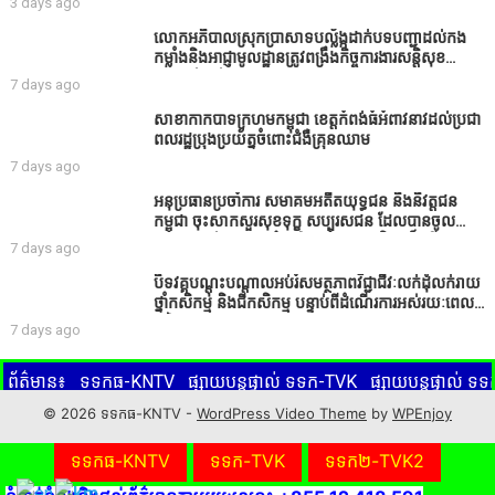
3 days ago
មិនមែនជាអ្នកទទួលខុសត្រូវនៃអត្ថបទព័ត៌មាននោះទេ
លោកអភិបាលស្រុកប្រាសាទបល្ល័ង្កដាក់បទបញ្ជាដល់កង
កម្លាំងនិងអាជ្ញាមូលដ្ឋានត្រូវពង្រឹងកិច្ចការងារសន្តិសុខ
សណ្ដាប់ធ្នាប់ក្នុងមូលដ្ឋានឲ្យបានល្អជូនប្រជាពលរដ្ឋ
7 days ago
សាខាកាកបាទក្រហមកម្ពុជា ខេត្តកំពង់ធំអំពាវនាវដល់ប្រជា
ពលរដ្ឋប្រុងប្រយ័ត្នចំពោះជំងឺគ្រុនឈាម
7 days ago
អនុប្រធានប្រចាំការ សមាគមអតីតយុទ្ធជន និងនិវត្តជន
កម្ពុជា ចុះសាកសួរសុខទុក្ខ សប្បុរសជន ដែលបានចូល
រួមសាងសង់សាលប្រជុំ នៅក្នុងមណ្ឌលអភិវឌ្ឍន៍អតីត
7 days ago
យុទ្ធជន មរតកតេជោធិបតីថ្លុកកព្រីង
បិទវគ្គបណ្តុះបណ្តាលអប់រំសមត្ថភាពវិជ្ជាជីវៈលក់ដុំលក់រាយ
ថ្នាំកសិកម្ម និងជីកសិកម្ម បន្ទាប់ពីដំណើរការអស់រយៈពេល
3 ថ្ងៃ
7 days ago
ព័ត៌មាន៖
ទទកធ-KNTV
ផ្សាយបន្តផ្ទាល់ ទទក-TVK
ផ្សាយបន្តផ្ទាល់ 
© 2026 ទទកធ-KNTV -
WordPress Video Theme
by
WPEnjoy
រហមខាងក្រោមនេះ ដើម្បីទស្សនាព័ត៌មានផ្សេងៗ ដែលផ្សាយចេញពីមន្ទីរ
KNTV
ទទកធ-KNTV
ទទក-TVK
ទទក២-TVK2