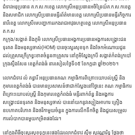
ជំទាវអនុប្រធាន គ.ក.ស.កខេត្ត លោកស្រីអនុប្រធានអចិន្រៃយ៍គ.ក.ស.កខេត្ត
និងសមាជិក លោកស្រីប្រធានមន្ទីរព័ត៌មានខេត្ត លោកស្រីប្រធានមន្ទីរកិច្ចការ
នារីខេត្ត លោកស្រីមេបញ្ជាការរកងរាជអាវុធហត្ថខេត្ត លោកស្រីអនុប្រធាន
គ.ក.ស
កក្រុង/សង្កាត់ និងភូមិ លោកស្រីប្រធានអង្គការប្រធានអង្គការសង្រ្គោះជន
ទុរគត និងមនុស្សចាស់(HOM) បានចុះសួរសុខទុក និងចែកអំណោយជូន
ដល់គ្រួសារក្រីក្រខ្វះខាតចំនួន៣គ្រួសារ នៅភូមិស្នែងក្របី សង្កាត់កំពង់ក្របៅ
ក្រុងស្ទឹងសែន ខេត្តកំពង់ធំ នារសៀលថ្ងៃទី០៥ ខែកក្កដា ឆ្នាំ២០២៦។
លោកជំទាវ លំ គន្ធារី អនុប្រធានគណៈកម្មាធិការពិគ្រោះយោបល់ស្រ្តី និង
កុមារខេត្តកំពង់ធំ បានមានប្រសាសន៍ថាជាក់ស្ដែងនៅថ្ងៃនេះ គណៈកម្មាធិការ
ពិគ្រោះយោបល់ស្រ្តី និងកុមារខេត្តកំពង់ធំ មន្ទីរពាក់ព័ន្ធ និងអង្គការ
សង្រ្គោះជនទុរគត និងមនុស្សចាស់ បាននាំយកនូវស្បៀងអាហារ គ្រឿង
ឧបភោគបរិភោគ និងថវិកាមួយចំនួន ក្នុងការលើកទឹកចិត្ត និងជួយសម្រួល
ការលំបាកបានមួយកម្រិតផងដែរ។
នៅក្នុងពិធីចុះសួរសុខទុក្ខនេះផងដែរលោកជំទាវ ស៊ឹម សុវណ្ណារិទ្ធ ថ្លែងថា