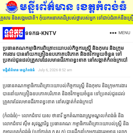
ិងសង្គមជាតិ។ កុំយកអនាគតដ៏ស្រស់ថ្លារបស់អ្នក ទៅជាប់ជំពាក់នឹងគ្រឿងញៀន
ទទកធ-KNTV
MENU
ប្រធានគណកម្មាធិការពិគ្រោះយោបល់កិច្ចការស្រ្តី និងកុមារ និងក្រុម
ការងារ បាននាំយកគ្រឿងឧបភោគបរិភោគ និងថវិកាមួយចំនួន ទៅ
ប្រគល់ជូនដល់គ្រួសារដែលមានជីវភាពខ្វះខាត នៅសង្កាត់កំពង់ក្របៅ
មន្ទីរព័ត៌មាន ខេត្តកំពង់ធំ
July 6, 2026 8:52 am
ប្រធានគណកម្មាធិការពិគ្រោះយោបល់កិច្ចការស្រ្តី និងកុមារ និងក្រុមការងារ
បាននាំយកគ្រឿងឧបភោគបរិភោគ និងថវិកាមួយចំនួន ទៅប្រគល់ជូនដល់
គ្រួសារដែលមានជីវភាពខ្វះខាត នៅសង្កាត់កំពង់ក្របៅ
(កំពង់ធំ)÷ លោកជំទាវ យស ថានារី អ្នកតំណាងរាស្ដ្រមណ្ឌលកំពង់ធំ និង
លោកជំទាវ ស៊ឹម សុវណ្ណារិទ្ធ ប្រធានគណៈកម្មាធិការពិគ្រោះយោបល់ស្រ្តី និង
កុមារខេត្តកំពង់ធំ (ហៅកាត់គ.ក.ស.ក) បានដឹកនាំក្រុមការងាររួមមាន លោក