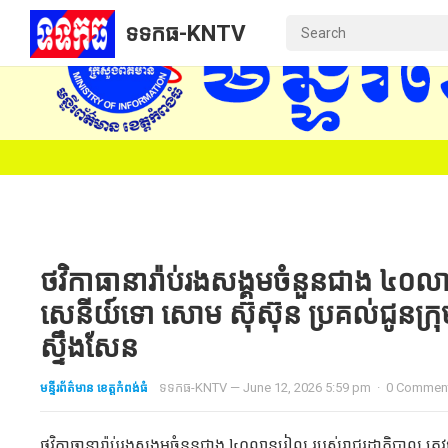
ទទកធ-KNTV
ថវិកា​ធានា​រ៉ាប់រង​សង្គម​ចំនួន​ជាង​ ៤០​ល
សេនីយ៍​ទោ​ សោម​ ស៊ុស៊ុន ប្រគល់​ជូន​ក្រុម​
ស្ទឹង​សែន
មន្ទីរព័ត៌មាន ខេត្តកំពង់ធំ
ទទកធ-KNTV
—
June 12, 2026 5:59 pm
·
0 Commen
ថវិកា​ធានា​រ៉ាប់រង​សង្គម​ចំនួន​ជាង​ ៤០​លានរៀល​ របស់​រាជរដ្ឋាភិបាល​ ត្រូវ