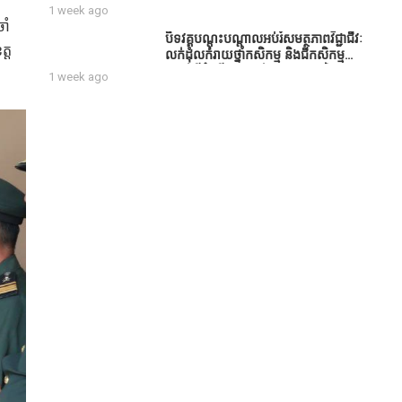
​
សប្បុរសជន ដែលបានចូល
1 week ago
រួមសាងសង់សាលប្រជុំ នៅក្នុងមណ្ឌល
ាំ​
អភិវឌ្ឍន៍អតីតយុទ្ធជន មរតកតេជោធិបតី
បិទវគ្គបណ្តុះបណ្តាលអប់រំសមត្ថភាពវិជ្ជាជីវៈ
្ត​
ថ្លុកកព្រីង
លក់ដុំលក់រាយថ្នាំកសិកម្ម និងជីកសិកម្ម
បន្ទាប់ពីដំណើរការអស់រយៈពេល 3 ថ្ងៃ
1 week ago