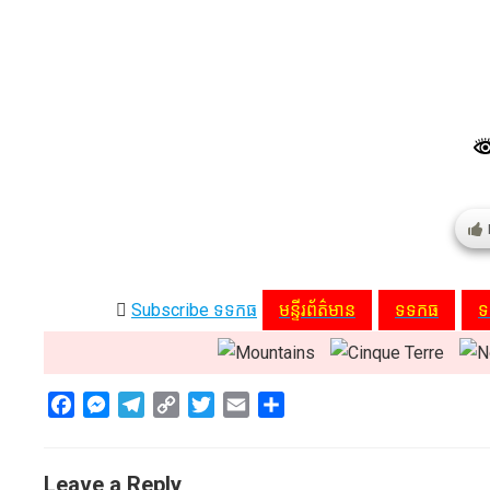
Subscribe ទទកធ
មន្ទីរព័ត៌មាន
ទទកធ
ទ
F
M
T
C
T
E
S
a
e
e
o
w
m
h
c
s
l
p
i
a
a
Leave a Reply
e
s
e
y
t
i
r