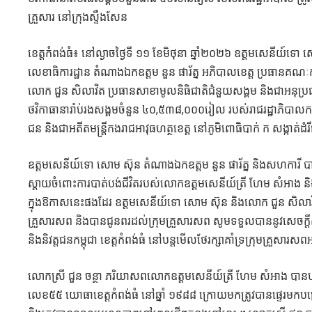
គ្រួសារ​ នៅ​ក្រុង​ស្ទឹង​សែន​
ខេត្តកំពង់ធំ៖ នៅ​ល្ងាច​ថ្ងៃ​ទី​ ១១​ ខែ​មិថុនា​ ឆ្នាំ​២០២៦​ ឧត្តម​សេនីយ៍​ទោ ​ស
លេខាធិការ​ដ្ឋាន​ តំណាង​ឯកឧត្ដម ​នួន​ ផារ័ត្ន​ អភិបាល​ខេត្ត​ ប្រធាន​គណៈ​ក
លោក ​ជួន​ សិលា​វិត ​ប្រធាន​សាខា​​មូលនិធិជាតិ​ជំនួយ​សង្គម​ និង​ជា​អនុប្រធ
ថវិកា​ធានា​រ៉ាប់រង​សង្គម​ចំនួន​ ៤០,៥៣៨,០០០​រៀល​ របស់​រាជរដ្ឋាភិបាល​កម្ព
ជន​ និង​ជា​អតីត​មន្ត្រី​កងរាជ​អាវុធ​ហត្ថ​ខេត្ត​ នៅភូមិពោធិបាក់ ក ​សង្កាត់​ដំរី​ជាន
ឧត្តម​សេនីយ៍​ទោ​ សោម​ ស៊ុន​ តំណាង​ឯកឧត្ដម​ នួន​ ផារ័ត្ន និង​សហការី​ បា
ស្ដាយ​ចំពោះ​ការ​បាត់បង់​ជីវិត​របស់​លោក​ឧត្ដមសេនីយ៍​ត្រី​ ហែម​ សំអាង​ និ
ក្នុង​ឱកាស​នេះ​ផងដែរ​ ឧត្ដមសេនីយ៍​ទោ​ សោម​ ស៊ុន​ និង​លោក ​ជួន​ សិលា​វិ
គ្រួសារ​សព​ និង​បាន​ជូនពរ​ដល់​ក្រុម​គ្រួសារ​សព​ សូម​ទទួល​បាន​នូវ​សេចក្
និង​និវត្ត​ជន​កម្ពុជា​ ខេត្ត​កំពង់ធំ​ នៅ​បន្ត​មេីលថែរក្សា​គាំទ្រ​ក្រុម​គ្រួស
លោក​ស្រី​ ជួន ចន្ថា ភរិយា​សព​លោក​ឧត្ដមសេនីយ៍​ត្រី ​ហែម​ សំអាង​ បាន​បញ្ជាក
លេខ​៥៥​ យោធា​ខេត្ត​កំពង់​ធំ​ នៅ​ឆ្នាំ​ ១៩៨៨ ក្រោយ​មកត្រូវ​បាន​ផ្ទេរ​មក​បម្រ