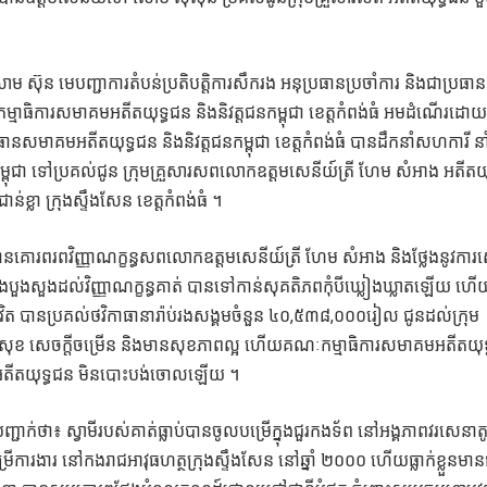
ោម​ ស៊ុន​ មេបញ្ជាការ​តំបន់​ប្រតិបត្តិការ​សឹក​រង​ អនុប្រធាន​ប្រចាំ​ការ​ និង​ជា​ប្រធាន​
ម្មាធិការ​សមាគម​អតីត​យុទ្ធ​ជន​ និង​និវត្តជន​កម្ពុជា​ ខេត្ត​កំពង់ធំ​ អមដំណើរ​ដោយ
ាន​សមាគម​អតីត​យុទ្ធ​ជន​ និង​និវត្តជន​កម្ពុជា​ ខេត្ត​កំពង់ធំ​ បាន​ដឹកនាំ​សហការី​ 
ុជា​ ទៅ​ប្រគល់​ជូន​ ក្រុម​គ្រួសារ​សព​លោក​ឧត្ដមសេនីយ៍​ត្រី ​ហែម​ សំអាង​ អតីត​យុទ
់​ខ្លា​ ក្រុង​ស្ទឹង​សែន​ ខេត្ត​កំពង់​ធំ​ ។
ន​គោរព​រព​វិញ្ញាណក្ខន្ធ​សព​លោក​ឧត្ដមសេនីយ៍​ត្រី ​ហែម​ សំអាង​ និង​ថ្លែង​នូវ​កា
ង​បួងសួង​ដល់​វិញ្ញាណក្ខន្ធ​គាត់ ​បាន​ទៅ​កាន់​សុគតិភព​កុំ​បី​ឃ្លៀងឃ្លាត​ឡើយ​ ហើ
ត​ បាន​ប្រគល់​ថវិកា​ធានា​រ៉ាប់រង​សង្គម​ចំនួន​ ៤០,៥៣៨,០០០​រៀល ​ជូន​ដល់​ក្រុម​
តី​សុខ​ សេចក្តី​ចម្រើន​ និង​មាន​សុខភាព​ល្អ​ ហើយ​គណៈកម្មាធិការ​សមាគម​អតីត​យុទ្
ារ​សព​អតីត​យុទ្ធ​ជន​ មិន​បោះបង់​ចោល​ឡើយ​ ។
់​ថា៖​ ស្វាមី​របស់​គាត់​ធ្លាប់​បាន​ចូល​បម្រើ​ក្នុង​ជួរ​កង​ទ័ព​ នៅ​អង្គភាព​វរសេនាត
ើ​ការងារ​ នៅ​កងរាជអាវុធហត្ថ​ក្រុង​ស្ទឹង​សែន​ នៅឆ្នាំ​ ២០០០​ ហេីយ​ធ្លាក់​ខ្លួន​មាន​ជ