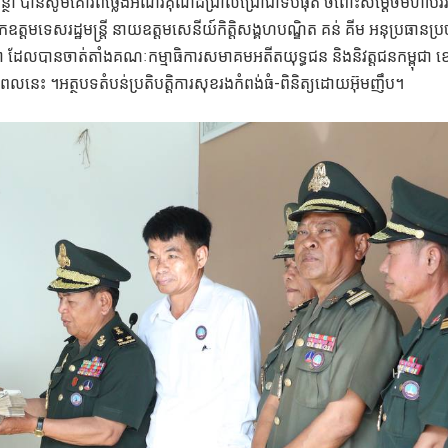
ចន្ថា បាន​សូម​គោរព​ថ្លែង​អំណរគុណ​ដ៍​ជ្រាលជ្រៅ​ជាទីបំផុត​ ចំពោះ​សម្តេច​មហា​បវរ
កឧត្តម​ទេសរដ្ឋមន្រ្តី​ នាយ​ឧត្ដមសេនីយ៍កិត្តិសង្គហបណ្ឌិត ​គន់​ គីម​ អនុប្រធាន​ប្រច
ជា​ ដែល​បាន​ចាត់​តាំង​គណៈកម្មាធិការ​សមាគម​អតីត​យុទ្ធ​ជន​ និងនិវត្តជនកម្ពុជា​ ខេត
ត់​នៅ​ពេល​នេះ​ ។អត្ថបទតំបន់ប្រតិបត្តិការសុខរងកំពង់ធំ-ពិនិត្យដោយអ៊ុមញឹប។