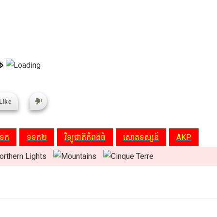
Like
ទក
ទទក២
វិទ្យុជាតិកំពង់ធំ
សោតទស្សន៍
AKP