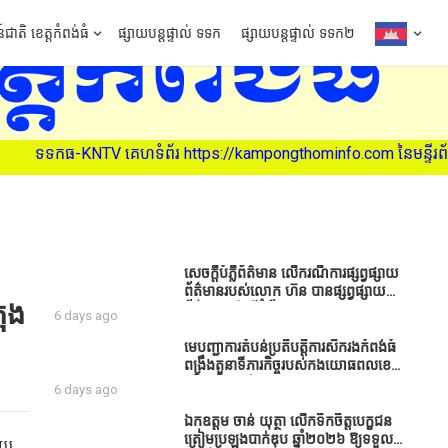
៍ជាតិ ខេត្តកំពង់ធំ
ផ្សាយបន្តផ្ទាល់ ទទក
ផ្សាយបន្តផ្ទាល់ ទទក២
ទំព័រ https://kampongthominfo.com នៃមន្ទីរព័ត៌មាន ខេត្តកំពង់ធំ (សូ
សេចក្តីបំភ្លឺព័ត៌មាន លេីករណីការផ្សព្វផ្សាយ
ព័ត៌មានរបស់លោក ហ៊ន បានផ្សព្វផ្សាយ
ុង​
ព័ត៌មាននៅលើទំព័រ Facebook ឈ្មោះ
6 days ago
Horn News នាថ្ងៃទី​៣ ខែសីហា ឆ្នាំ​
២០២៦ នេះ ដោយបានដាក់ចំណងជើងថា
មេបញ្ជាការតំបន់ប្រតិបត្តិការសឹករងកំពង់ធំ
«ខេត្តកំពង់ធំ សូមសំណូមពរទៅដល់
ពង្រឹងតួនាទីភារកិច្ចរបស់កងយោធពលខេមរ
អភិបាលខេត្តកំពង់ធំប្រសិនបើជាអាចសូម
ភូមិន្ទ និងដាក់ចេញនូវបទបញ្ជាមួយ
6 days ago
សម្រាកសិនទៅទុកឲ្យប្រជាពលរដ្ឋរស់ស្រួល
ចំនួនជូនដល់កងកម្លាំងក្រោមឱវាទ
ខ្លះទៅព្រោះឥឡូវដឹងហើយថាពិបាករកលុយ
ឯកឧត្តម ចាន់ យុត្ថា លើកទឹកចិត្តបេក្ខជន
ណាស់គាត់ដាំដំណាំសឹកសឹងតែខ្ចីលុយ
ត្រៀមប្រឡងបាក់ឌុប ឆ្នាំ២០២៦ ឱ្យទទួល
ួយ​