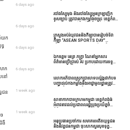
ធនាគារយកមកដាំ ព្រោះមួយរយៈចុងក្រោយ
បាននិទ្ទេសល្អប្រសើរ និងទទួលបានរង្វាន់
6 days ago
នេះផ្ទុះរឿងនៅទឹកដីខេត្តកំពង់ធំច្រើនណាស់
បន្ថែមពីក្រុមការងារ
ពាក់ព័ន្ធនិងអាជ្ញាធរជាមួយនឹងប្រជាពលរដ្ឋ
របាំង​ស្បៃ​មុង​ និង​របាំង​ស្បៃ​អួន​ក្រឡា​ញឹក​
រឿងដីអាស្រ័យផល»
ខុស​ច្បាប់​ ត្រូវ​បាន​កងកម្លាំង​ចម្រុះ​ ខេត្តកំពង់​
ធំ​ បង្ក្រាប​បាន​នៅ​តំបន់​បឹង​ធំ​ ឃុំ​ផាត់​
6 days ago
សណ្តាយ ​ក្នុង​រដូវ​បិទ​នេសាទ
​
ក្រសួងអប់រំយុវជននិងកីឡាបានរៀបចំទិវា
នាំយក​
កីឡា “ASEAN SPORTS DAY”
្ធ​
ឆ្នាំ២០២៦ ក្រោមប្រធានបទ«កីឡាបរិយាបន្ន
6 days ago
ដើម្បីសុខដុមរមនានៅក្នុង សង្គម” ក្នុងខេត្ត
កំពង់ធំ( Video inside)
ឯកឧត្តម នេត្រ ភក្ត្រា ណែនាំអ្នកសារ
ព័ត៌មានប្រើប្រាស់ AI ប្រកបដោយការទទួល
ខុសត្រូវ និងមិនត្រូវប្រើប្រាស់ AI ឱ្យ
រ​សោក
6 days ago
សរសេរពព័ត៌មាន ដោយមិនបានផ្ទៀងផ្ទាត់
យ​នៅ​
ព្រោះ AI មិនមែនជាអ្នកទទួលខុសត្រូវនៃ
លោកអភិបាលស្រុកប្រាសាទបល្ល័ង្កដាក់បទ
អត្ថបទព័ត៌មាននោះទេ
បញ្ជាដល់កងកម្លាំងនិងអាជ្ញាមូលដ្ឋានត្រូវ
ពង្រឹងកិច្ចការងារសន្តិសុខសណ្ដាប់ធ្នាប់ក្នុង
1 week ago
ធ​ជន​
មូលដ្ឋានឲ្យបានល្អជូនប្រជាពលរដ្ឋ
សាខាកាកបាទក្រហមកម្ពុជា ខេត្តកំពង់ធំ
អំពាវនាវដល់ប្រជាពលរដ្ឋប្រុងប្រយ័ត្នចំពោះ
ជំងឺគ្រុនឈាម
1 week ago
ូច​
អនុប្រធានប្រចាំការ សមាគមអតីតយុទ្ធជន
ំងឺ​
និងនិវត្តជនកម្ពុជា ចុះសាកសួរសុខទុក្ខ