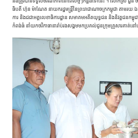
និង​ត្រូវ​បាន​ទទួល​មរណភាព​នៅ​ពេល​ថ្មីៗ​កន្លង​ទៅ​នេះ​ ។ លោក​ស្រី​ ជួន 
ធិបតី ​ហ៊ុន​ ម៉ាណែត​ នាយក​រដ្ឋមន្ត្រី​នៃ​ព្រះរាជាណាចក្រ​កម្ពុជា​ តាម​រយៈ​ឯ
ការ​ និង​ជជាអគ្គ​លេខាធិការ​ដ្ឋាន​ សមាគម​អតីត​យុទ្ធ​ជន​ និង​និវត្តជន​កម្ពុ
កំពង់ធំ​ នាំយក​ថវិកា​ធានា​រ៉ាប់រង​សង្គម​មក​ប្រគល់​ជូន​ក្រុម​គ្រួសារ​គា