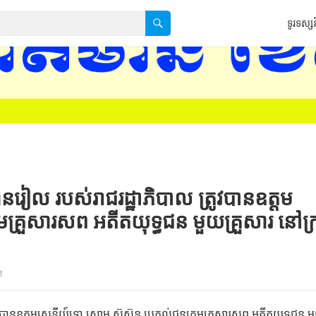
ទូរទស្សន
ទទកធ-KNTV គេហ
ានរៀល​ របស់​រាជរដ្ឋាភិបាល​ ត្រូវ​បាន​ឧត្ដម
គ្រួសារ​សព​ អតីត​យុទ្ធ​ជន​ មួយ​គ្រួសារ​ នៅ​ក្រ
t
​បាន​ឧត្ដមសេនីយ៍​ទោ​ សោម​ ស៊ុស៊ុន ប្រគល់​ជូន​ក្រុម​គ្រួសារ​សព​ អតីត​យុទ្ធ​ជន​ ម