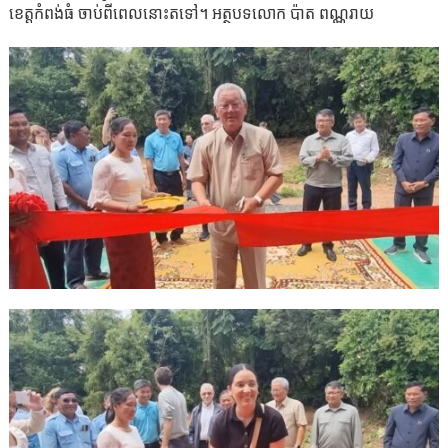
ខេត្តកំពង់ធំ ចាប់ពីពេលនោះតទៅ។ អត្ថបទលោក ប៉ាត ពណ្ណរាយ