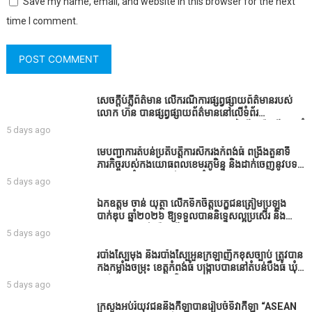
Save my name, email, and website in this browser for the next
time I comment.
សេចក្តីបំភ្លឺព័ត៌មាន លេីករណីការផ្សព្វផ្សាយព័ត៌មានរបស់
លោក ហ៊ន បានផ្សព្វផ្សាយព័ត៌មាននៅលើទំព័រ
Facebook ឈ្មោះ Horn News នាថ្ងៃទី​៣ ខែសីហា ឆ្នាំ​
5 days ago
២០២៦ នេះ ដោយបានដាក់ចំណងជើងថា «ខេត្តកំពង់ធំ
សូមសំណូមពរទៅដល់អភិបាលខេត្តកំពង់ធំប្រសិនបើជាអាច
មេបញ្ជាការតំបន់ប្រតិបត្តិការសឹករងកំពង់ធំ ពង្រឹងតួនាទី
សូមសម្រាកសិនទៅទុកឲ្យប្រជាពលរដ្ឋរស់ស្រួលខ្លះទៅព្រោះ
ភារកិច្ចរបស់កងយោធពលខេមរភូមិន្ទ និងដាក់ចេញនូវបទ
ឥឡូវដឹងហើយថាពិបាករកលុយណាស់គាត់ដាំដំណាំសឹក
បញ្ជាមួយចំនួនជូនដល់កងកម្លាំងក្រោមឱវាទ
5 days ago
សឹងតែខ្ចីលុយធនាគារយកមកដាំ ព្រោះមួយរយៈចុងក្រោយ
នេះផ្ទុះរឿងនៅទឹកដីខេត្តកំពង់ធំច្រើនណាស់ពាក់ព័ន្ធនិង
ឯកឧត្តម ចាន់ យុត្ថា លើកទឹកចិត្តបេក្ខជនត្រៀមប្រឡង
អាជ្ញាធរជាមួយនឹងប្រជាពលរដ្ឋរឿងដីអាស្រ័យផល»
បាក់ឌុប ឆ្នាំ២០២៦ ឱ្យទទួលបាននិទ្ទេសល្អប្រសើរ និង
ទទួលបានរង្វាន់បន្ថែមពីក្រុមការងារ
5 days ago
របាំង​ស្បៃ​មុង​ និង​របាំង​ស្បៃ​អួន​ក្រឡា​ញឹក​ខុស​ច្បាប់​ ត្រូវ​បាន​
កងកម្លាំង​ចម្រុះ​ ខេត្តកំពង់​ធំ​ បង្ក្រាប​បាន​នៅ​តំបន់​បឹង​ធំ​ ឃុំ​
ផាត់​សណ្តាយ ​ក្នុង​រដូវ​បិទ​នេសាទ
5 days ago
ក្រសួងអប់រំយុវជននិងកីឡាបានរៀបចំទិវាកីឡា “ASEAN