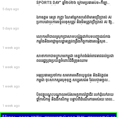
SPORTS DAY” ឆ្នាំ២០២៦ ក្រោមប្រធានបទ«កីឡា
បរិយាបន្នដើម្បីសុខដុមរមនានៅក្នុង សង្គម” ក្នុងខេត្តកំពង់
5 days ago
ធំ( Video inside)
ឯកឧត្តម នេត្រ ភក្ត្រា ណែនាំអ្នកសារព័ត៌មានប្រើប្រាស់ AI
ប្រកបដោយការទទួលខុសត្រូវ និងមិនត្រូវប្រើប្រាស់ AI ឱ្យ
សរសេរពព័ត៌មាន ដោយមិនបានផ្ទៀងផ្ទាត់ ព្រោះ AI
5 days ago
មិនមែនជាអ្នកទទួលខុសត្រូវនៃអត្ថបទព័ត៌មាននោះទេ
លោកអភិបាលស្រុកប្រាសាទបល្ល័ង្កដាក់បទបញ្ជាដល់កង
កម្លាំងនិងអាជ្ញាមូលដ្ឋានត្រូវពង្រឹងកិច្ចការងារសន្តិសុខ
សណ្ដាប់ធ្នាប់ក្នុងមូលដ្ឋានឲ្យបានល្អជូនប្រជាពលរដ្ឋ
1 week ago
សាខាកាកបាទក្រហមកម្ពុជា ខេត្តកំពង់ធំអំពាវនាវដល់ប្រជា
ពលរដ្ឋប្រុងប្រយ័ត្នចំពោះជំងឺគ្រុនឈាម
1 week ago
អនុប្រធានប្រចាំការ សមាគមអតីតយុទ្ធជន និងនិវត្តជន
កម្ពុជា ចុះសាកសួរសុខទុក្ខ សប្បុរសជន ដែលបានចូល
រួមសាងសង់សាលប្រជុំ នៅក្នុងមណ្ឌលអភិវឌ្ឍន៍អតីត
1 week ago
យុទ្ធជន មរតកតេជោធិបតីថ្លុកកព្រីង
បិទវគ្គបណ្តុះបណ្តាលអប់រំសមត្ថភាពវិជ្ជាជីវៈលក់ដុំលក់រាយ
ថ្នាំកសិកម្ម និងជីកសិកម្ម បន្ទាប់ពីដំណើរការអស់រយៈពេល
3 ថ្ងៃ
1 week ago