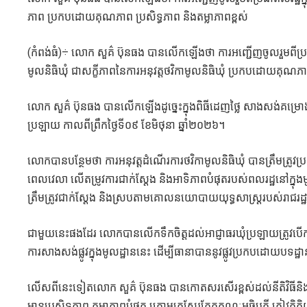
ភាព ប្រកបដោយគុណភាព ប្រសិទ្ធភាព និងតម្លាភាពខ្ពស់
(កំពង់ធំ)÷ លោក សួគ៌ ប៊ុនធង បានលើកឡើងថា ការអញ្ជើញចូលរួមពីប្រ
មូលនិធិឃុំ ជាសក្ខីភាពនៃការអនុវត្តថវិកាមូលនិធិឃុំ ប្រកបដោយគុណភាព 
លោក សួគ៌ ប៊ុនធង បានលើកឡើងដូច្នេះក្នុងពិធីដេញថ្លៃ សាងសង់គម្រោងម
ប្រឡាយ កាលពីព្រឹកថ្ងៃទី០៩ ខែមិថុនា ឆ្នាំ២០២៦។
លោកបានបន្ថែមថា ការអនុវត្តដំណើរការថវិកាមូលនិធិឃុំ បានត្រឹមត្
ពេលវេលា លើតម្រូវការជាក់ស្ដែង និងអាទិភាពបំផុតរបស់ពលរដ្ឋនៅក្នុង
ត្រឹមត្រូវជាក់ស្ដែង និងស្របតាមគោលនយោបាយយុទ្ធសាស្ត្ររបស់រាជរដ
ជាមួយនេះផងដែរ លោកបានលើកទឹកចិត្តដល់អាជ្ញាធរឃុំប្រឡាយត្រូវបើក
ការសាងសង់ផ្លូវក្នុងមូលដ្ឋាននេះ ដើម្បីធានាបាននូវផ្លូវប្រកបដោយបទដ្ឋា
លើសពីនេះទៀតលោក សួគ៌ ប៊ុនធង បានកោតសរសើរខ្ពស់ដល់នីតិវិធីនិ
មានប្រសិទ្ធភាព តម្លាភាពបំផុត ក្រោមក្រសែរភ្នែកគណៈអធិបតី ភ្ញៀវកិត