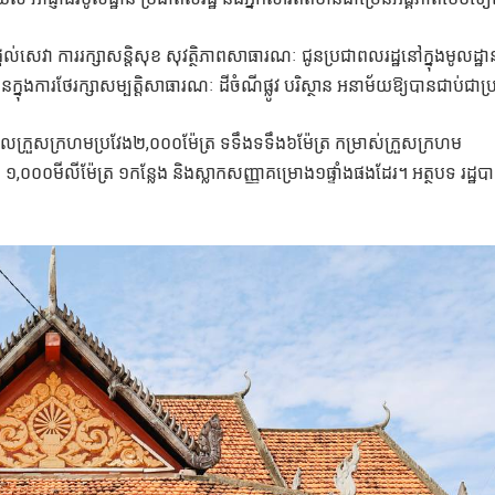
ដល់សេវា ការរក្សាសន្តិសុខ សុវត្ថិភាពសាធារណៈ ជូនប្រជាពលរដ្ឋនៅក្នុងមូលដ្ឋា
្នុងការថែរក្សាសម្បត្តិសាធារណៈ ដីចំណីផ្លូវ បរិស្ថាន អនាម័យឱ្យបានជាប់ជាប្
រាលក្រួសក្រហមប្រវែង២,០០០ម៉ែត្រ ទទឹងទទឹង៦ម៉ែត្រ កម្រាស់ក្រួសក្រហម
ិត ១,០០០មីលីម៉ែត្រ ១កន្លែង និងស្លាកសញ្ញាគម្រោង១ផ្ទាំងផងដែរ។ អត្ថបទ រដ្ឋ