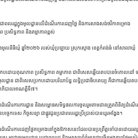
ជាពលរដ្ឋក្នុងមូលដ្ឋានលើដំណើរការដេញថ្លៃ និងការសាងសង់ថវិកាគម្រោង
ប្រសិទ្ធភាព និងតម្លាភាពខ្ពស់
ូលនិធិឃុំ ឆ្នាំ២០២៦ របស់ឃុំប្រឡាយ ស្រុកស្ទោង ខេត្តកំពង់ធំ នៅសាលាឃុំ
រូវប្រកបដោយគុណភាព ប្រសិទ្ធភាព តម្លាភាព ជាពិសេសឆ្លើយតបបានចំគោលដៅ ទ
មូលដ្ឋាន ជាពិសេសប្រកបដោយបរិយាប័ន្ន លទ្ធិប្រជាធិបតេយ្យ គឺជាការឆ្លើយតប
្ឋាភិបាលអាណត្តិទី៧។
ដំណើរការការដ្ឋាន និងសម្ពោធសមិទ្ធផលការចូលរួមតាមដានត្រួតពិនិត្យដំណើ
នបច្ចេកទេស កិច្ចសន្យា ជាផ្លូវជូនប្រជាពលរដ្ឋប្រើប្រាស់បានយូរអង្វែង។
ងដំណើរការដេញថ្លៃគម្រោងនៅក្នុងឱកាសនេះដែលបានប្រព្រឹត្តទៅបានដោយរល
្តិយស អាជ្ញាធរមូលដ្ឋាន ប្រជាពលរដ្ឋ និងអ្នកសារព័ត៌មានជាច្រើនអង្គភាពថែមទ