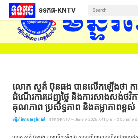
ទទកធ-KNTV
លោក សួគ៌ ប៊ុនធង បានលើកឡើងថា ការអញ
ដំណើរការដេញថ្លៃ និងការសាងសង់ថវិក
គុណភាព ប្រសិទ្ធភាព និងតម្លាភាពខ្ពស់
មន្ទីរព័ត៌មាន ខេត្តកំពង់ធំ
ទទកធ-KNTV
—
June 9, 2026 7:41 pm
·
0 Comment
លោក សួគ៌ ប៊ុនធង បានលើកឡើងថា ការអញ្ជើញចូលរួមពីប្រជាពលរដ្ឋក្ន