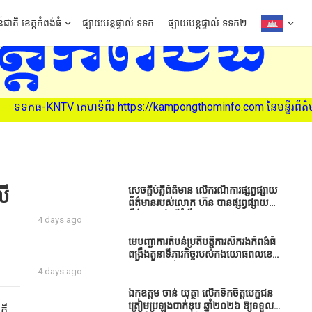
៍ជាតិ ខេត្តកំពង់ធំ
ផ្សាយបន្តផ្ទាល់ ទទក
ផ្សាយបន្តផ្ទាល់ ទទក២
ttps://kampongthominfo.com នៃមន្ទីរព័ត៌មាន ខេត្តកំពង់ធំ (សូមអរគុណស
លើ
សេចក្តីបំភ្លឺព័ត៌មាន លេីករណីការផ្សព្វផ្សាយ
ព័ត៌មានរបស់លោក ហ៊ន បានផ្សព្វផ្សាយ
ព័ត៌មាននៅលើទំព័រ Facebook ឈ្មោះ
4 days ago
Horn News នាថ្ងៃទី​៣ ខែសីហា ឆ្នាំ​
២០២៦ នេះ ដោយបានដាក់ចំណងជើងថា
មេបញ្ជាការតំបន់ប្រតិបត្តិការសឹករងកំពង់ធំ
«ខេត្តកំពង់ធំ សូមសំណូមពរទៅដល់
ពង្រឹងតួនាទីភារកិច្ចរបស់កងយោធពលខេមរ
អភិបាលខេត្តកំពង់ធំប្រសិនបើជាអាចសូម
ភូមិន្ទ និងដាក់ចេញនូវបទបញ្ជាមួយ
4 days ago
សម្រាកសិនទៅទុកឲ្យប្រជាពលរដ្ឋរស់ស្រួល
ចំនួនជូនដល់កងកម្លាំងក្រោមឱវាទ
ខ្លះទៅព្រោះឥឡូវដឹងហើយថាពិបាករកលុយ
ឯកឧត្តម ចាន់ យុត្ថា លើកទឹកចិត្តបេក្ខជន
ណាស់គាត់ដាំដំណាំសឹកសឹងតែខ្ចីលុយ
ត្រៀមប្រឡងបាក់ឌុប ឆ្នាំ២០២៦ ឱ្យទទួល
ខី