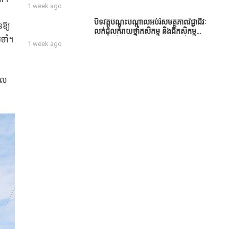
សប្បុរសជន ដែលបានចូល
1 week ago
រួមសាងសង់សាលប្រជុំ នៅក្នុងមណ្ឌល
អភិវឌ្ឍន៍អតីតយុទ្ធជន មរតកតេជោធិបតី
បិទវគ្គបណ្តុះបណ្តាលអប់រំសមត្ថភាពវិជ្ជាជីវៈ
នឱ្យ
ថ្លុកកព្រីង
លក់ដុំលក់រាយថ្នាំកសិកម្ម និងជីកសិកម្ម
រចាំ។
បន្ទាប់ពីដំណើរការអស់រយៈពេល 3 ថ្ងៃ
1 week ago
បាល