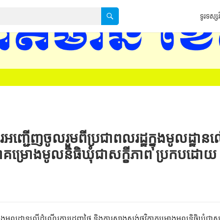
ទូរទស្សន
ទទកធ-KNTV គេហទំព័រ h
្ជើញចូលរួមពីប្រជាពលរដ្ឋក្នុងមូលដ្ឋាន
ាគម្រោងមូលនិធិឃុំជាសក្ខីភាព ប្រកបដោយ
ុងមូលដ្ឋានលើដំណើរការដេញថ្លៃ និងការសាងសង់ថវិកាគម្រោងមូលនិធិឃុំជាសក្