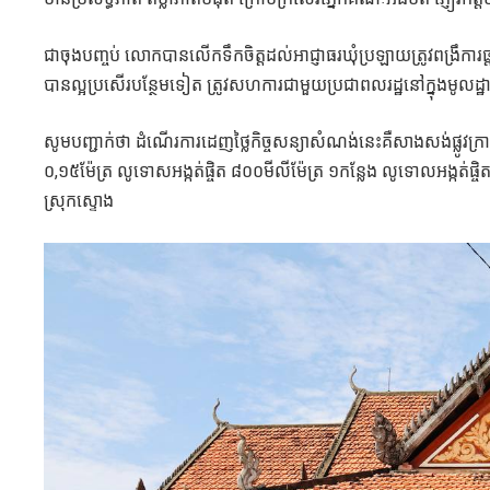
ជាចុងបញ្ចប់ លោកបានលើកទឹកចិត្តដល់អាជ្ញាធរឃុំប្រឡាយត្រូវពង្រឹការផ្
បានល្អប្រសើរបន្ថែមទៀត ត្រូវសហការជាមួយប្រជាពលរដ្ឋនៅក្នុងមូលដ្ឋានក
សូមបញ្ជាក់ថា ដំណើរការដេញថ្លៃកិច្ចសន្យាសំណង់នេះគឺសាងសង់ផ្លូវក្
០,១៥ម៉ែត្រ លូទោសអង្កត់ផ្ចិត ៨០០មីលីម៉ែត្រ ១កន្លែង លូទោលអង្កត់ផ្ច
ស្រុកស្ទោង