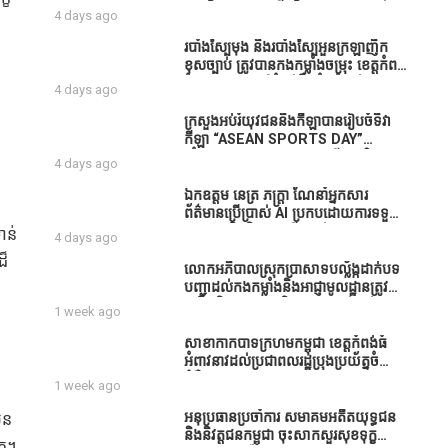
ធនាគារយកមកដាំ ព្រោះមួយរយៈចុងក្រោយ
បាននិទ្ទេសល្អប្រសើរ និងទទួលបានរង្វាន់
4 days ago
នេះផ្ទុះរឿងនៅទឹកដីខេត្តកំពង់ធំច្រើនណាស់
បន្ថែមពីក្រុមការងារ
ពាក់ព័ន្ធនិងអាជ្ញាធរជាមួយនឹងប្រជាពលរដ្ឋ
របាំង​ស្បៃ​មុង​ និង​របាំង​ស្បៃ​អួន​ក្រឡា​ញឹក​
រឿងដីអាស្រ័យផល»
ខុស​ច្បាប់​ ត្រូវ​បាន​កងកម្លាំង​ចម្រុះ​ ខេត្តកំពង់​
ធំ​ បង្ក្រាប​បាន​នៅ​តំបន់​បឹង​ធំ​ ឃុំ​ផាត់​
4 days ago
សណ្តាយ ​ក្នុង​រដូវ​បិទ​នេសាទ
ក្រសួងអប់រំយុវជននិងកីឡាបានរៀបចំទិវា
កីឡា “ASEAN SPORTS DAY”
ឆ្នាំ២០២៦ ក្រោមប្រធានបទ«កីឡាបរិយាបន្ន
4 days ago
ដើម្បីសុខដុមរមនានៅក្នុង សង្គម” ក្នុងខេត្ត
កំពង់ធំ( Video inside)
ឯកឧត្តម នេត្រ ភក្ត្រា ណែនាំអ្នកសារ
ព័ត៌មានប្រើប្រាស់ AI ប្រកបដោយការទទួល
ខុសត្រូវ និងមិនត្រូវប្រើប្រាស់ AI ឱ្យ
ាន់
4 days ago
សរសេរពព័ត៌មាន ដោយមិនបានផ្ទៀងផ្ទាត់
ដ៏
ព្រោះ AI មិនមែនជាអ្នកទទួលខុសត្រូវនៃ
លោកអភិបាលស្រុកប្រាសាទបល្ល័ង្កដាក់បទ
អត្ថបទព័ត៌មាននោះទេ
បញ្ជាដល់កងកម្លាំងនិងអាជ្ញាមូលដ្ឋានត្រូវ
ពង្រឹងកិច្ចការងារសន្តិសុខសណ្ដាប់ធ្នាប់ក្នុង
1 week ago
មូលដ្ឋានឲ្យបានល្អជូនប្រជាពលរដ្ឋ
រ
សាខាកាកបាទក្រហមកម្ពុជា ខេត្តកំពង់ធំ
អំពាវនាវដល់ប្រជាពលរដ្ឋប្រុងប្រយ័ត្នចំពោះ
ជំងឺគ្រុនឈាម
1 week ago
អនុប្រធានប្រចាំការ សមាគមអតីតយុទ្ធជន
ូន
និងនិវត្តជនកម្ពុជា ចុះសាកសួរសុខទុក្ខ
ៀត។