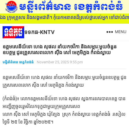
 ក្រុមគ្រួសារ និងសង្គមជាតិ។ កុំយកអនាគតដ៏ស្រស់ថ្លារបស់អ្នក ទៅជាប់ជ
ទទកធ-KNTV
MENU
ឧត្តមសេនីយ៍ទោ ហេង សុផល នាំយកថវិកា និងសម្ភារៈមួយចំនួន
ឧបត្ថម្ភ ជូនគ្រួសារសពលោក ស៊ឹង សៅ មេភូមិភ្លង កំពង់ស្វាយ
មន្ទីរព័ត៌មាន ខេត្តកំពង់ធំ
November 25, 2025 9:55 pm
ឧត្តមសេនីយ៍ទោ ហេង សុផល នាំយកថវិកា និងសម្ភារៈមួយចំនួនឧបត្ថម្ភ ជូន
គ្រួសារសពលោក ស៊ឹង សៅ មេភូមិភ្លង កំពង់ស្វាយ
(កំពង់ធំ)៖ លោកឧត្តមសេនីយ៍ទោ ហេង សុផល ស្នងការនគរបាលខេត្ត បាន
អញ្ជើញចូលរួមរំលែកទុក្ខជាមួយក្រុមគ្រួសារសព
លោក ស៊ឹង សៅ មេភូមិភ្លង ឃុំត្បែង ស្រុក កំពង់ស្វាយ ខេត្តកំពង់ធំ រសៀល
ថ្ងៃទី ២៥ ខែ វិច្ឆិកា ឆ្នាំ២០២៥។