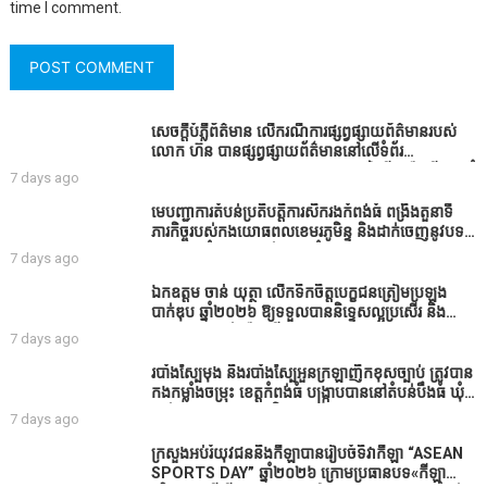
time I comment.
សេចក្តីបំភ្លឺព័ត៌មាន លេីករណីការផ្សព្វផ្សាយព័ត៌មានរបស់
លោក ហ៊ន បានផ្សព្វផ្សាយព័ត៌មាននៅលើទំព័រ
Facebook ឈ្មោះ Horn News នាថ្ងៃទី​៣ ខែសីហា ឆ្នាំ​
7 days ago
២០២៦ នេះ ដោយបានដាក់ចំណងជើងថា «ខេត្តកំពង់ធំ
សូមសំណូមពរទៅដល់អភិបាលខេត្តកំពង់ធំប្រសិនបើជាអាច
មេបញ្ជាការតំបន់ប្រតិបត្តិការសឹករងកំពង់ធំ ពង្រឹងតួនាទី
សូមសម្រាកសិនទៅទុកឲ្យប្រជាពលរដ្ឋរស់ស្រួលខ្លះទៅព្រោះ
ភារកិច្ចរបស់កងយោធពលខេមរភូមិន្ទ និងដាក់ចេញនូវបទ
ឥឡូវដឹងហើយថាពិបាករកលុយណាស់គាត់ដាំដំណាំសឹក
បញ្ជាមួយចំនួនជូនដល់កងកម្លាំងក្រោមឱវាទ
7 days ago
សឹងតែខ្ចីលុយធនាគារយកមកដាំ ព្រោះមួយរយៈចុងក្រោយ
នេះផ្ទុះរឿងនៅទឹកដីខេត្តកំពង់ធំច្រើនណាស់ពាក់ព័ន្ធនិង
ឯកឧត្តម ចាន់ យុត្ថា លើកទឹកចិត្តបេក្ខជនត្រៀមប្រឡង
អាជ្ញាធរជាមួយនឹងប្រជាពលរដ្ឋរឿងដីអាស្រ័យផល»
បាក់ឌុប ឆ្នាំ២០២៦ ឱ្យទទួលបាននិទ្ទេសល្អប្រសើរ និង
ទទួលបានរង្វាន់បន្ថែមពីក្រុមការងារ
7 days ago
របាំង​ស្បៃ​មុង​ និង​របាំង​ស្បៃ​អួន​ក្រឡា​ញឹក​ខុស​ច្បាប់​ ត្រូវ​បាន​
កងកម្លាំង​ចម្រុះ​ ខេត្តកំពង់​ធំ​ បង្ក្រាប​បាន​នៅ​តំបន់​បឹង​ធំ​ ឃុំ​
ផាត់​សណ្តាយ ​ក្នុង​រដូវ​បិទ​នេសាទ
7 days ago
ក្រសួងអប់រំយុវជននិងកីឡាបានរៀបចំទិវាកីឡា “ASEAN
SPORTS DAY” ឆ្នាំ២០២៦ ក្រោមប្រធានបទ«កីឡា