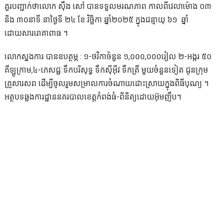
គួរបញ្ជាក់ថាលោក ស៊ឹង សៅ បានទទួលមរណភាព កាលពីវេលាម៉ោង ០៣
និង ៣០នាទី នាថ្ងៃទី ២៤ ខែ វិច្ឆិកា ឆ្នាំ២០២៥ ក្នុងជន្មាយុ ៦១ ឆ្នាំ
ដោយសាររោគាពាធ ។
លោកស្នងការ បានឧបត្ថម្ភ : ១-ថវិកាចំនួន ១,០០០,០០០រៀល ២-អង្ករ ៥០
គីឡូក្រាម,៤-ភេសជ្ជៈទឹកបរិសុទ្ធ ទឹកស៊ីអ៊ីវ ទឹកត្រី មួយចំនួនទៀត ជូនក្រុម
គ្រួសារសព ដើម្បីចូលរួមសម្រាលការចំណាយដោះស្រាយក្នុងពិធីបុណ្យ ។
អត្ថបទឆ្លងការដ្ឋាននគរបាលខេត្តកំពង់ធំ-ពិនិត្យដោយអ៊ុមញឹប។