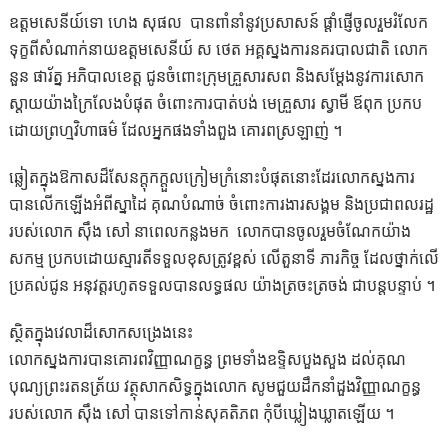
ឧត្តមសេនីយ៍ទោ ហេង សុផល បានពាំនាំនូវប្រសាសន៍ ផ្ដាំផ្ញើចូលរួមរំលែក
ទុក្ខពីសំណាក់នាយឧត្តមសេនីយ៍ ស ថេត អគ្គស្នងការនគរបាលជាតិ លោក
នួន ផារ័ត្ន អភិបាលខេត្ត ជូនចំពោះក្រុមគ្រួសារសព និងសម្ដែងនូវការសោក
ស្តាយយ៉ាងក្រៃលែងបំផុត ចំពោះការបាត់បង់ មេគ្រួសារ ស្វាមី ឪពុក ប្រកប
ដោយព្រហ្មវិហាធម៌ ដែលអ្នកផងទាំងពួង គោរពស្រឡាញ់ ។
ឆ្លៀតក្នុងឱកាសដ៏សែនក្តុកក្តួលក្រៀមក្រំនោះបំផុតនោះដែរលោកស្នងការ
បានលើកឡើងអំពីស្នាដៃ គុណបំណាច់ ចំពោះការងារសង្គម និងប្រជាពលរដ្ឋ
របស់លោក ស៊ឹង សៅ នាពេលកន្លងមក លោកបានចូលរួមចំណែកយ៉ាង
សកម្ម ប្រកបដោយស្មារតីទទួលខុសត្រូវខ្ពស់ លើតួនាទី ភារកិច្ច ដែលថ្នាក់លើ
ប្រគល់ជូន អនុវត្តរហូតទទួលបានលទ្ធផល យ៉ាងត្រចះត្រចង់ ជាបន្តបន្ទាប់ ។
ស្ថិតក្នុងវេលាដ៏សោកសង្រេងនេះ
លោកស្នងការបានគោរពវិញ្ញាណក្ខន្ធ ព្រមទាំងឧទ្ទិសបួងសួង ដល់គុណ
បុណ្យព្រះរតនត្រ័យ វត្ថុសាកសិទ្ធក្នុងលោក សូមជួយដឹកនាំដួងវិញ្ញាណក្ខន្ធ
របស់លោក ស៊ឹង សៅ បានទៅកាន់សុគតិភព កុំបីឃ្លៀងឃ្លាតឡើយ ។