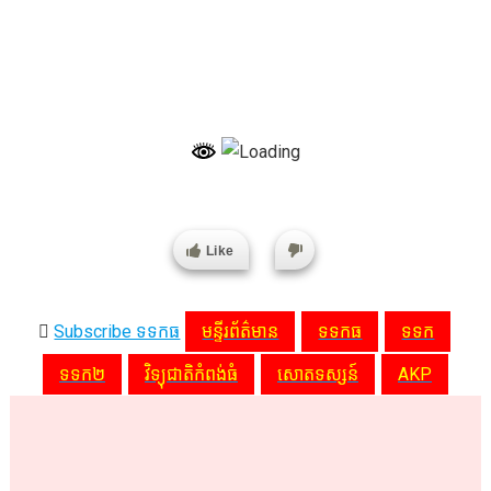
Like
Subscribe ទទកធ
មន្ទីរព័ត៌មាន
ទទកធ
ទទក
ទទក២
វិទ្យុជាតិកំពង់ធំ
សោតទស្សន៍
AKP