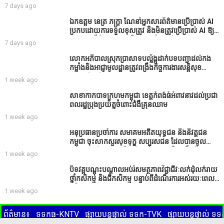
បរិយាបន្នដើម្បីសុខដុមរមនានៅក្នុង សង្គម” ក្នុងខេត្តកំពង់
7 days ago
ធំ( Video inside)
ឯកឧត្តម នេត្រ ភក្ត្រា ណែនាំអ្នកសារព័ត៌មានប្រើប្រាស់ AI
ប្រកបដោយការទទួលខុសត្រូវ និងមិនត្រូវប្រើប្រាស់ AI ឱ្យ
សរសេរពព័ត៌មាន ដោយមិនបានផ្ទៀងផ្ទាត់ ព្រោះ AI
7 days ago
មិនមែនជាអ្នកទទួលខុសត្រូវនៃអត្ថបទព័ត៌មាននោះទេ
លោកអភិបាលស្រុកប្រាសាទបល្ល័ង្កដាក់បទបញ្ជាដល់កង
កម្លាំងនិងអាជ្ញាមូលដ្ឋានត្រូវពង្រឹងកិច្ចការងារសន្តិសុខ
សណ្ដាប់ធ្នាប់ក្នុងមូលដ្ឋានឲ្យបានល្អជូនប្រជាពលរដ្ឋ
1 week ago
សាខាកាកបាទក្រហមកម្ពុជា ខេត្តកំពង់ធំអំពាវនាវដល់ប្រជា
ពលរដ្ឋប្រុងប្រយ័ត្នចំពោះជំងឺគ្រុនឈាម
1 week ago
អនុប្រធានប្រចាំការ សមាគមអតីតយុទ្ធជន និងនិវត្តជន
កម្ពុជា ចុះសាកសួរសុខទុក្ខ សប្បុរសជន ដែលបានចូល
រួមសាងសង់សាលប្រជុំ នៅក្នុងមណ្ឌលអភិវឌ្ឍន៍អតីត
1 week ago
យុទ្ធជន មរតកតេជោធិបតីថ្លុកកព្រីង
បិទវគ្គបណ្តុះបណ្តាលអប់រំសមត្ថភាពវិជ្ជាជីវៈលក់ដុំលក់រាយ
ថ្នាំកសិកម្ម និងជីកសិកម្ម បន្ទាប់ពីដំណើរការអស់រយៈពេល
3 ថ្ងៃ
1 week ago
ព័ត៌មាន៖
ទទកធ-KNTV
ផ្សាយបន្តផ្ទាល់ ទទក-TVK
ផ្សាយបន្តផ្ទាល់ 