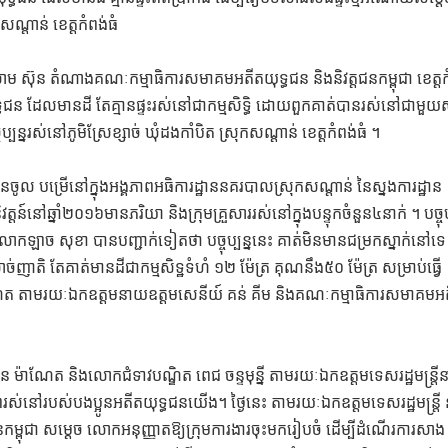
សណ្ដាន់ ខេត្តកំពង់ធំ
ោម ស៊ុន តំណាងគណៈកម្មាធិការសមាគមអតីតយុទ្ធជន និងនិវត្តជនកម្ពុជា ខេត្តក
ជន ដែលមានដី តែគ្មានផ្ទះរស់នៅជាកម្មសិទ្ធិ ដោយពួកគាត់បានរស់នៅជាមួយ
្បន្នរស់នៅភូមិស្រែខ្សាច់ ឃុំដងកាំបិត ស្រុកសណ្ដាន់ ខេត្តកំពង់ធំ ។
នចូល បម្រើនៅក្នុងអង្គភាពអធិការដ្ឋាននគរបាលស្រុកសណ្តាន់ នៃស្នងការដ្ឋាន
៍នៅឆ្នាំ២០១៦មានភរិយា និងក្រុមគ្រួសាររស់នៅក្នុងបន្ទុកចំនួន៤នាក់ ។ បច្ចុប្
លោកឡាច សុខា បានបញ្ជាក់ទៀតថា បច្ចុប្បន្ននេះ គាត់មិនមានជម្រកស្នាក់នៅទេ
់ញាតិ តែគាត់មានដីជាកម្មសិទ្ឋទំហំ ១២ ម៉ែត្រ គុណនឹង៥០ ម៉ែត្រ សម្រាប់ធ្វើ
ាណែត តាមរយៈឯកឧត្ដមនាយឧត្ដមសេនីយ៍ គន់ គីម និងគណៈកម្មាធិការសមាគមអ
ន ម៉ាណែត និងលោកជំទាវបណ្ឌិត ពេជ ចន្ទមុន្នី តាមរយៈឯកឧត្តមទេសរដ្ឋមន្ត្រ
ពរស់នៅរបស់បងប្អូនអតីតយុទ្ធជនយើង។ ថ្ងៃនេះ តាមរយៈឯកឧត្តមទេសរដ្ឋមន្រ្ត
កម្ពុជា សម្ដេច លោកអនុញ្ញាតឱ្យក្រុមការងារចុះមករៀបចំ ដើម្បីដំណើរការសាង