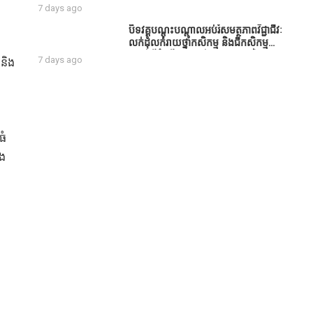
សប្បុរសជន ដែលបានចូល
7 days ago
រួមសាងសង់សាលប្រជុំ នៅក្នុងមណ្ឌល
អភិវឌ្ឍន៍អតីតយុទ្ធជន មរតកតេជោធិបតី
បិទវគ្គបណ្តុះបណ្តាលអប់រំសមត្ថភាពវិជ្ជាជីវៈ
ថ្លុកកព្រីង
លក់ដុំលក់រាយថ្នាំកសិកម្ម និងជីកសិកម្ម
បន្ទាប់ពីដំណើរការអស់រយៈពេល 3 ថ្ងៃ
7 days ago
និង
ធំ
ំង