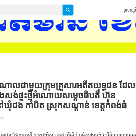
ទូរទស្សន
ណាលជាមួយក្រុមគ្រួសារអតីតយុទ្ធជន ដែល
សាងសង់ផ្ទះថ្មីអំណោយសម្ដេចធិបតី ហ៊ុន
ឃុំដង កាំបិត ស្រុកសណ្ដាន់ ខេត្តកំពង់ធំ
ent
ជន ដែលមានដី គ្មានផ្ទះពិតប្រាកដ ដើម្បីរៀបចំសាងសង់ផ្ទះថ្មីអំណោយសម្ដេ