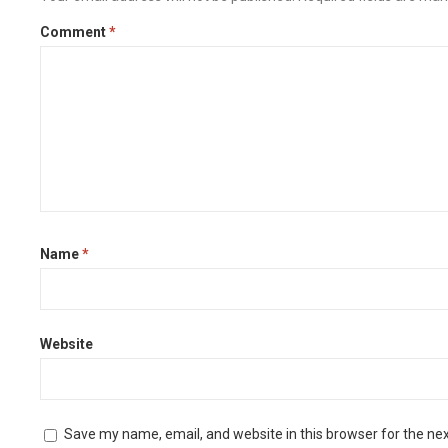
o
n
r
i
e
o
g
a
n
r
Comment
*
k
e
m
k
r
Name
*
Website
Save my name, email, and website in this browser for the ne