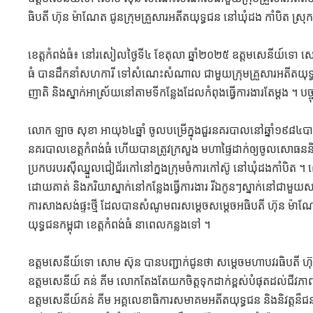
ធិបតី ហ៊ុន ម៉ាណែត ជូនក្រុមគ្រួសារអតីតយុទ្ធជន នៅឃុំដង កាំបិត ស្រុក
‎ខេត្តកំពង់ធំ៖ នៅរសៀលថ្ងៃទី៤ ខែតុលា ឆ្នាំ២០២៥ ឧត្តមសេនីយ៍ទោ ស
ធំ បានដឹកនាំសហការី ទៅសំណេះសំណាល ជាមួយក្រុមគ្រួសារអតីតយុទ្ធ
ញាតិ និងស្នាក់អាស្រ័យនៅតាមទីកន្លែងដែលកំពុងធ្វើការងារតែម្ដង ។ បច្ចុប
‎លោក ឡាច សុខា អាយុ៦៤ឆ្នាំ ចូលបម្រើក្នុងជួរនគរបាលនៅឆ្នាំ១៩៨៤បា
នគរបាលខេត្តកំពង់ធំ ហើយបានត្រូវក្រសួង មហាផ្ទៃដាក់ឲ្យចូលសោធននិវត្តន
ប្រកបរបរស៊ីឈ្នួលជៀជ័រកៅនៅក្នងក្រុមចំការកៅស៊ូ នៅឃុំដងកាំបិត ។ 
ដោយគាត់ និងភរិយាស្នាក់នៅកន្លែងធ្វើការងារ រីឯកូនៗស្នាក់នៅជាមួយសាច
ការសាងសង់ផ្ទះថ្មី ដែលបានសំណូមពរសម្ដេចសម្ដេចអធិបតី ហ៊ុន ម៉
យុទ្ធជនកម្ពុជា ខេត្តកំពង់ធំ នាពេលកន្លងទៅ ។
‎ឧត្តមសេនីយ៍ទោ សោម ស៊ុន បានបញ្ជាក់ជូនថា សម្ដេចមហាបវរធិបតី ហ៊ុ
ឧត្តមសេនីយ៍ គន់ គីម លោកតែងតែយកចិត្តទុកដាក់ខ្ពស់បំផុតដល់ជីវភា
ឧត្ដមសេនីយ៍គន់ គីម អគ្គលេខាធិការសមាគមអតីតយុទ្ធជន និងនិវត្តន៏ជន