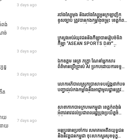
ធនាគារយកមកដាំ ព្រោះមួយរយៈចុងក្រោយ
បាននិទ្ទេសល្អប្រសើរ និងទទួលបានរង្វាន់
3 days ago
នេះផ្ទុះរឿងនៅទឹកដីខេត្តកំពង់ធំច្រើនណាស់
បន្ថែមពីក្រុមការងារ
ពាក់ព័ន្ធនិងអាជ្ញាធរជាមួយនឹងប្រជាពលរដ្ឋ
របាំង​ស្បៃ​មុង​ និង​របាំង​ស្បៃ​អួន​ក្រឡា​ញឹក​
រឿងដីអាស្រ័យផល»
ខុស​ច្បាប់​ ត្រូវ​បាន​កងកម្លាំង​ចម្រុះ​ ខេត្តកំពង់​
ំពង់
ធំ​ បង្ក្រាប​បាន​នៅ​តំបន់​បឹង​ធំ​ ឃុំ​ផាត់​
3 days ago
សណ្តាយ ​ក្នុង​រដូវ​បិទ​នេសាទ
សាច់
ក្រសួងអប់រំយុវជននិងកីឡាបានរៀបចំទិវា
កីឡា “ASEAN SPORTS DAY”
ឆ្នាំ២០២៦ ក្រោមប្រធានបទ«កីឡាបរិយាបន្ន
3 days ago
ដើម្បីសុខដុមរមនានៅក្នុង សង្គម” ក្នុងខេត្ត
កំពង់ធំ( Video inside)
ឯកឧត្តម នេត្រ ភក្ត្រា ណែនាំអ្នកសារ
បន្ន
ព័ត៌មានប្រើប្រាស់ AI ប្រកបដោយការទទួល
ខុសត្រូវ និងមិនត្រូវប្រើប្រាស់ AI ឱ្យ
3 days ago
សរសេរពព័ត៌មាន ដោយមិនបានផ្ទៀងផ្ទាត់
ព្រោះ AI មិនមែនជាអ្នកទទួលខុសត្រូវនៃ
លោកអភិបាលស្រុកប្រាសាទបល្ល័ង្កដាក់បទ
អត្ថបទព័ត៌មាននោះទេ
បញ្ជាដល់កងកម្លាំងនិងអាជ្ញាមូលដ្ឋានត្រូវ
តីត
ពង្រឹងកិច្ចការងារសន្តិសុខសណ្ដាប់ធ្នាប់ក្នុង
7 days ago
មូលដ្ឋានឲ្យបានល្អជូនប្រជាពលរដ្ឋ
សាខាកាកបាទក្រហមកម្ពុជា ខេត្តកំពង់ធំ
អំពាវនាវដល់ប្រជាពលរដ្ឋប្រុងប្រយ័ត្នចំពោះ
ីនាយ
ជំងឺគ្រុនឈាម
7 days ago
ី នាយ
អនុប្រធានប្រចាំការ សមាគមអតីតយុទ្ធជន
និងនិវត្តជនកម្ពុជា ចុះសាកសួរសុខទុក្ខ