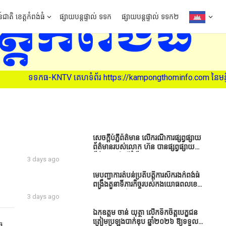
៍ជាតិ ខេត្តកំពង់ធំ
ផ្សាយបន្តផ្ទាល់ ទទក
ផ្សាយបន្តផ្ទាល់ ទទក២
ទទកធ-KNTV គេហទំព័រ https://kampongthominfo.com នៃមន្ទីរព័ត៌មាន
សេចក្តីបំភ្លឺព័ត៌មាន លេីករណីការផ្សព្វផ្សាយ
ព័ត៌មានរបស់លោក ហ៊ន បានផ្សព្វផ្សាយ
ព័ត៌មាននៅលើទំព័រ Facebook ឈ្មោះ
3 days ago
Horn News នាថ្ងៃទី​៣ ខែសីហា ឆ្នាំ​
២០២៦ នេះ ដោយបានដាក់ចំណងជើងថា
មេបញ្ជាការតំបន់ប្រតិបត្តិការសឹករងកំពង់ធំ
«ខេត្តកំពង់ធំ សូមសំណូមពរទៅដល់
ពង្រឹងតួនាទីភារកិច្ចរបស់កងយោធពលខេមរ
អភិបាលខេត្តកំពង់ធំប្រសិនបើជាអាចសូម
ភូមិន្ទ និងដាក់ចេញនូវបទបញ្ជាមួយ
3 days ago
សម្រាកសិនទៅទុកឲ្យប្រជាពលរដ្ឋរស់ស្រួល
ចំនួនជូនដល់កងកម្លាំងក្រោមឱវាទ
ខ្លះទៅព្រោះឥឡូវដឹងហើយថាពិបាករកលុយ
ឯកឧត្តម ចាន់ យុត្ថា លើកទឹកចិត្តបេក្ខជន
ណាស់គាត់ដាំដំណាំសឹកសឹងតែខ្ចីលុយ
ត្រៀមប្រឡងបាក់ឌុប ឆ្នាំ២០២៦ ឱ្យទទួល
ច