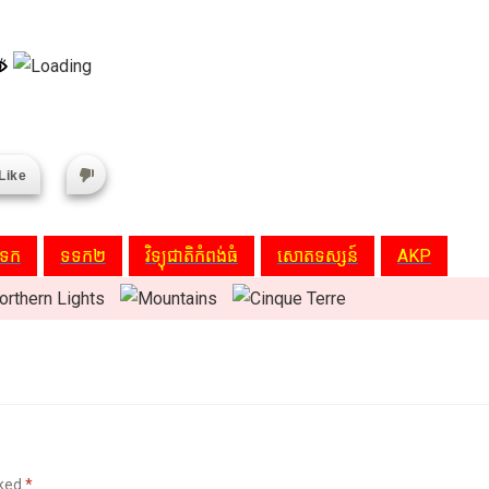
Like
ទក
ទទក២
វិទ្យុជាតិកំពង់ធំ
សោតទស្សន៍
AKP
rked
*