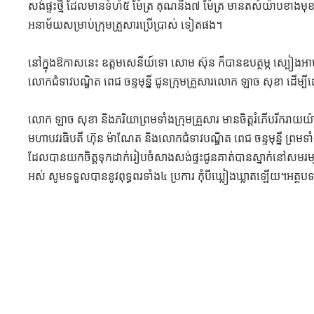
សង់ផ្ទះថ្មី ដែលមានទំហំ៥ ម៉ែត្រ គុណនឹង៧ ម៉ែត្រ មានតសំយ៉ាបខាង
អនាម័យសម្រាប់ក្រុមគ្រួសារប្រើប្រាស់ ទៀតផង។
‎នៅក្នុងឱកាសនេះ ឧត្តមសេនីយ៍ទោ សោម ស៊ុន ក៏បានឧបត្ថម្ភ ស្បៀ
លោកជំទាវបណ្ឌិត ពេជ ចន្ទមុន្នី ជូនក្រុមគ្រួសារលោក ឡាច សុខា ដើម្បី
‎លោក ឡាច សុខា និងភរិយាព្រមទាំងក្រុមគ្រួសារ មានចិត្តរំភើបរីករាយ
មហាបវរធិបតី ហ៊ុន ម៉ាណែត និងលោកជំទាវបណ្ឌិត ពេជ ចន្ទមុន្នី ព្រមទាំង
ដែលបានយកចិត្តទុកដាក់រៀបចំសាងសង់ផ្ទះជូនគាត់បានស្នាក់នៅសម
អស់ សូមទទួលបាននូវពុទ្ធពរទាំង៤ ប្រការ កុំបីឃ្លៀងឃ្លាតឡើយ។អត្ថបទត