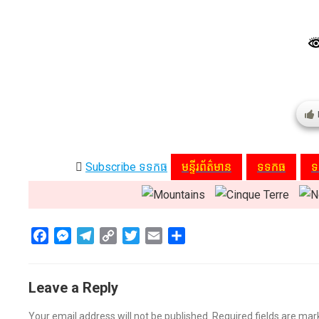
Subscribe ទទកធ
មន្ទីរព័ត៌មាន
ទទកធ
ទ
F
M
T
C
T
E
S
a
e
e
o
w
m
h
c
s
l
p
i
a
a
Leave a Reply
e
s
e
y
t
i
r
b
e
g
L
t
l
e
Your email address will not be published.
Required fields are ma