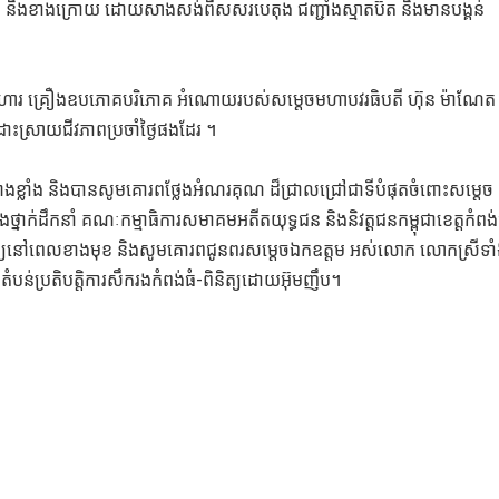
មុខ និងខាងក្រោយ ដោយសាងសង់ពីសសរបេតុង ជញ្ជាំងស្មាតប៊ត និងមានបង្គន់
ងអាហារ គ្រឿងឧបភោគបរិភោគ អំណោយរបស់សម្ដេចមហាបវរធិបតី ហ៊ុន ម៉ាណែត 
ដោះស្រាយជីវភាពប្រចាំថ្ងៃផងដែរ ។
យ៉ាងខ្លាំង និងបានសូមគោរពថ្លែងអំណរគុណ ដ៏ជ្រាលជ្រៅជាទីបំផុតចំពោះសម្ដេច
ថ្នាក់ដឹកនាំ គណៈកម្មាធិការសមាគមអតីតយុទ្ធជន និងនិវត្តជនកម្ពុជាខេត្តកំពង់
រម្យនៅពេលខាងមុខ និងសូមគោរពជូនពរសម្ដេចឯកឧត្តម អស់លោក លោកស្រីទា
ំបន់ប្រតិបត្តិការសឹករងកំពង់ធំ-ពិនិត្យដោយអ៊ុមញឹប។