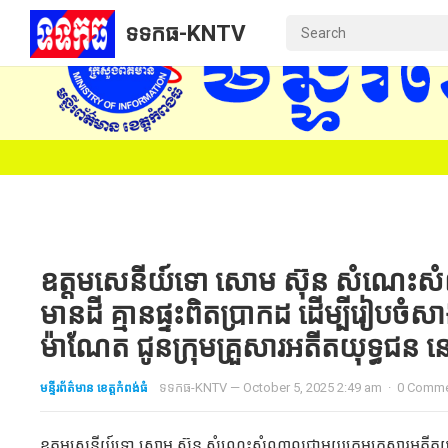
ទទកធ-KNTV
‎ឧត្តមសេនីយ៍ទោ សោម ស៊ុន សំណេះសំ
មានដី គ្មានផ្ទះពិតប្រាកដ ដើម្បីរៀបចំ
ម៉ាណែត ជូនក្រុមគ្រួសារអតីតយុទ្ធជន នៅ
មន្ទីរព័ត៌មាន ខេត្តកំពង់ធំ
ទទកធ-KNTV
—
October 5, 2025 2:49 am
·
0 Comm
‎ឧត្តមសេនីយ៍ទោ សោម ស៊ុន សំណេះសំណាលជាមួយក្រុមគ្រួសារអតីតយុទ្ធ