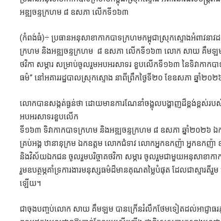
អឌ្ឍចន្ទក្រហម ៨ ឧសភា លើកទី១៦៣
(កំពង់ធំ)÷ ប្រធានអនុសាខាកាកបាទក្រហមកម្ពុជាស្រុកស្ទោងអំពាវនាវ
ក្រហម និងអឌ្ឍចន្ទក្រហម ៨ ឧសភា លើកទី១៦៣ លោក សាយ គឹមឡម ធ្វើក
ថវិកា សម្ភារ សម្រាប់ចូលរួមអបអរសាទរ ខួបលើកទី១៦៣ នៃទិវាកាកបាទក្
ធម៌” នៅអគាររដ្ឋបាលស្រុកស្ទោង នាពីព្រឹកថ្ងៃទី២០ ខែឧសភា ឆ្នាំ២០
លោកបានសង្កត់ធ្ងន់ថា ដោយមានការណែនាំចង្អុលបង្ហាញដ៏ខ្ពង់ខ្ពស់របស់ សម
អបអរសាទរខួបលើក
ទី១៦៣ ទិវាកាកបាទក្រហម និងអឌ្ឍចន្ទក្រហម ៨ ឧសភា ឆ្នាំ២០២៦ ឯកឧត្តម
គ្រប់អង្គ ឋានានុក្រម ឯកឧត្តម លោកជំទាវ លោកអ្នកឧកញ៉ា អ្នកឧកញ៉ា ឧក
និងវិស័យឯកជន ចូលរួមបរិច្ចាគថវិកា សម្ភារ ចូលរួមជាមួយអនុសាខាកាកបា
រួមឧបត្ថម្ភគាំទ្រការងារមនុស្សធម៌ដ៏មានគុណតម្លៃបំផុត ដែលជាស្មារត
ឡើយ។
ជាចុងបញ្ចប់លោក សាយ គឹមឡម បានក្រើនរំលឹកថែមទៀតដល់អាជ្ញាធរភូមិឃុ