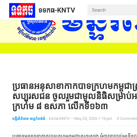
ទទកធ-KNTV
ប្រធានអនុសាខាកាកបាទក្រហមកម្ពុជាស្រុ
សប្បុរសជន ចូលរួមជាមូលនិធិសម្រាប់
ក្រហម ៨ ឧសភា លើកទី១៦៣
មន្ទីរព័ត៌មាន ខេត្តកំពង់ធំ
ទទកធ-KNTV
—
May 20, 2026 1:19 pm
·
0 Commen
ប្រធានអនុសាខាកាកបាទក្រហមកម្ពុជាស្រុកស្ទោង អំពាវនាវដល់មន្ត្រី