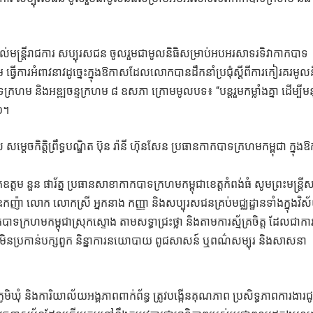
ដល់មន្ត្រីរាជការ សប្បុរសជន ចូលរួមជាមូលនិធិសម្រាប់អបអរសាទរទិវាកាកបាទ
ារអំពាវនាវដូច្នេះក្នុងឱកាសដែលលោកបានដឹកនាំប្រជុំស្ដីពីការកៀរគរមូលន
រហម និងអឌ្ឍចន្ទក្រហម ៨ ឧសភា ក្រោមមូលបទ៖ “បន្តរួមកម្លាំងគ្នា ដើម្បីមន
២៦។
្តេចកិត្តិព្រឹទ្ធបណ្ឌិត ប៊ុន រ៉ានី ហ៊ុនសែន ប្រធានកាកបាទក្រហមកម្ពុជា ក្នុ
 នួន ផារ័ត្ន ប្រធានសាខាកាកបាទក្រហមកម្ពុជាខេត្តកំពង់ធំ សូមព្រះមន្ត្រីស
ញ៉ា លោក លោកស្រី អ្នកនាង កញ្ញា និងសប្បុរសជនគ្រប់មជ្ឈដ្ឋានទាំងក្នុងវិស័
ទក្រហមកម្ពុជាស្រុកស្ទោង តាមសទ្ធាជ្រះថ្លា និងតាមការស្ម័គ្រចិត្ត ដែលជាក
ីរួម មិនប្រកាន់បក្សពួក និន្នាការនយោបាយ ពូជសាសន៍ ឬពណ៌សម្បុរ និងសាសនា
ំ និងការិយាល័យអង្គភាពពាក់ព័ន្ធ ត្រូវបង្កើនគុណភាព ប្រសិទ្ធភាពការងារជ