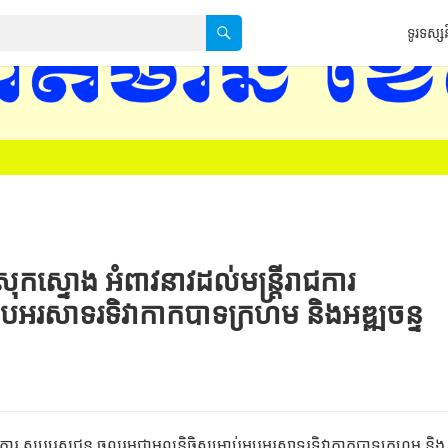
ទូរទស្សន
ទទកធ-KNTV គេហទំព័
កស្ទោង អំពាវនាវដល់មន្ត្រីរាជការ
អបអរសាទរទិវាកាកបាទក្រហម និងអឌ្ឍចន្ទ
t
រាជការ សប្បុរសជន ចូលរួមជាមូលនិធិសម្រាប់អបអរសាទរទិវាកាកបាទក្រហម និង