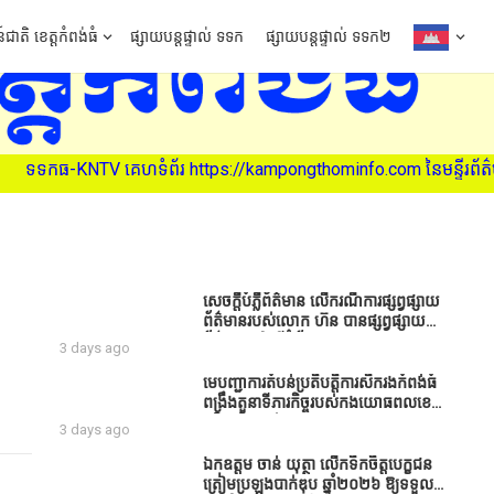
៍ជាតិ ខេត្តកំពង់ធំ
ផ្សាយបន្តផ្ទាល់ ទទក
ផ្សាយបន្តផ្ទាល់ ទទក២
រ https://kampongthominfo.com នៃមន្ទីរព័ត៌មាន ខេត្តកំពង់ធំ (សូមអរគ
សេចក្តីបំភ្លឺព័ត៌មាន លេីករណីការផ្សព្វផ្សាយ
ព័ត៌មានរបស់លោក ហ៊ន បានផ្សព្វផ្សាយ
ព័ត៌មាននៅលើទំព័រ Facebook ឈ្មោះ
3 days ago
Horn News នាថ្ងៃទី​៣ ខែសីហា ឆ្នាំ​
២០២៦ នេះ ដោយបានដាក់ចំណងជើងថា
មេបញ្ជាការតំបន់ប្រតិបត្តិការសឹករងកំពង់ធំ
«ខេត្តកំពង់ធំ សូមសំណូមពរទៅដល់
ពង្រឹងតួនាទីភារកិច្ចរបស់កងយោធពលខេមរ
អភិបាលខេត្តកំពង់ធំប្រសិនបើជាអាចសូម
ភូមិន្ទ និងដាក់ចេញនូវបទបញ្ជាមួយ
3 days ago
សម្រាកសិនទៅទុកឲ្យប្រជាពលរដ្ឋរស់ស្រួល
ចំនួនជូនដល់កងកម្លាំងក្រោមឱវាទ
ខ្លះទៅព្រោះឥឡូវដឹងហើយថាពិបាករកលុយ
ឯកឧត្តម ចាន់ យុត្ថា លើកទឹកចិត្តបេក្ខជន
ណាស់គាត់ដាំដំណាំសឹកសឹងតែខ្ចីលុយ
ត្រៀមប្រឡងបាក់ឌុប ឆ្នាំ២០២៦ ឱ្យទទួល