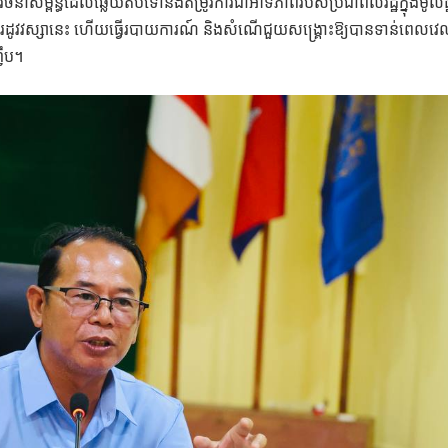
ចនាសម្ព័ន្ធដែលឆ្លើយតបទៅនឹងតម្រូវការជាអាទិភាពរបស់ប្រជាពលរដ្ឋក្នុងមូលដ
រាក់ ក្នុងរដូវវស្សានេះ ហើយធ្វើរបាយការណ៍ និងសំណើជួយសង្គ្រោះឱ្យបានទាន់ពេលវេ
ញឹប។