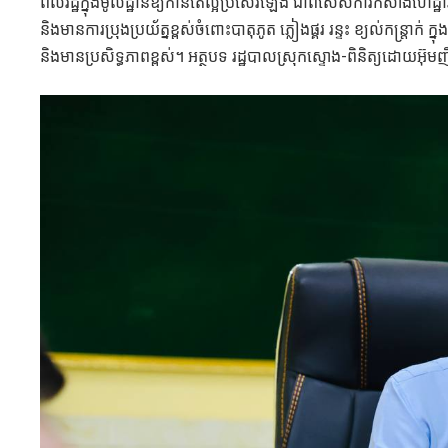
ពលរដ្ឋក្នុងមូលដ្ឋានឱ្យកាន់តែល្អប្រសើរឡើង ជាពិសេសការកសាងហេដ្ឋារ
និងមានការប្រុងប្រយ័ត្នខ្ពស់ចំពោះបាតុភូត ភ្លៀងផ្គរ រន្ទះ ខ្យល់កន្ត្
និងមានប្រសិទ្ធភាពខ្ពស់។ អត្ថបទ រដ្ឋបាលស្រុកស្ទោង-ពិនិត្យដោយអ៊ុម