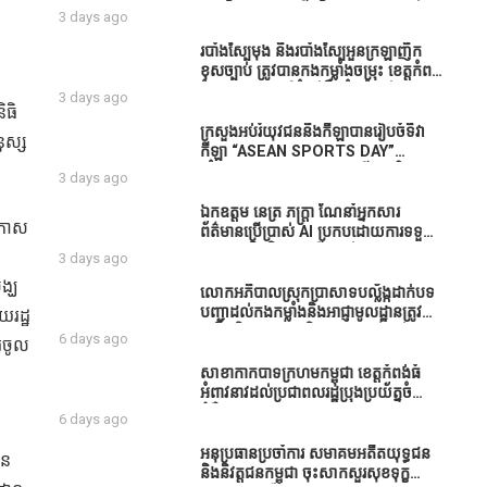
ធនាគារយកមកដាំ ព្រោះមួយរយៈចុងក្រោយ
បាននិទ្ទេសល្អប្រសើរ និងទទួលបានរង្វាន់
3 days ago
នេះផ្ទុះរឿងនៅទឹកដីខេត្តកំពង់ធំច្រើនណាស់
បន្ថែមពីក្រុមការងារ
ពាក់ព័ន្ធនិងអាជ្ញាធរជាមួយនឹងប្រជាពលរដ្ឋ
របាំង​ស្បៃ​មុង​ និង​របាំង​ស្បៃ​អួន​ក្រឡា​ញឹក​
រឿងដីអាស្រ័យផល»
ខុស​ច្បាប់​ ត្រូវ​បាន​កងកម្លាំង​ចម្រុះ​ ខេត្តកំពង់​
ធំ​ បង្ក្រាប​បាន​នៅ​តំបន់​បឹង​ធំ​ ឃុំ​ផាត់​
3 days ago
សណ្តាយ ​ក្នុង​រដូវ​បិទ​នេសាទ
ិធិ
ក្រសួងអប់រំយុវជននិងកីឡាបានរៀបចំទិវា
ុស្ស
កីឡា “ASEAN SPORTS DAY”
ឆ្នាំ២០២៦ ក្រោមប្រធានបទ«កីឡាបរិយាបន្ន
3 days ago
ដើម្បីសុខដុមរមនានៅក្នុង សង្គម” ក្នុងខេត្ត
កំពង់ធំ( Video inside)
ឯកឧត្តម នេត្រ ភក្ត្រា ណែនាំអ្នកសារ
ងឱកាស
ព័ត៌មានប្រើប្រាស់ AI ប្រកបដោយការទទួល
ខុសត្រូវ និងមិនត្រូវប្រើប្រាស់ AI ឱ្យ
3 days ago
សរសេរពព័ត៌មាន ដោយមិនបានផ្ទៀងផ្ទាត់
ង្ឃ
ព្រោះ AI មិនមែនជាអ្នកទទួលខុសត្រូវនៃ
លោកអភិបាលស្រុកប្រាសាទបល្ល័ង្កដាក់បទ
អត្ថបទព័ត៌មាននោះទេ
បញ្ជាដល់កងកម្លាំងនិងអាជ្ញាមូលដ្ឋានត្រូវ
យរដ្ឋ
ពង្រឹងកិច្ចការងារសន្តិសុខសណ្ដាប់ធ្នាប់ក្នុង
6 days ago
ារចូល
មូលដ្ឋានឲ្យបានល្អជូនប្រជាពលរដ្ឋ
សាខាកាកបាទក្រហមកម្ពុជា ខេត្តកំពង់ធំ
អំពាវនាវដល់ប្រជាពលរដ្ឋប្រុងប្រយ័ត្នចំពោះ
ជំងឺគ្រុនឈាម
6 days ago
អនុប្រធានប្រចាំការ សមាគមអតីតយុទ្ធជន
ូន
និងនិវត្តជនកម្ពុជា ចុះសាកសួរសុខទុក្ខ