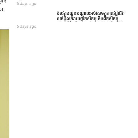
្ឋាន
សប្បុរសជន ដែលបានចូល
6 days ago
រួមសាងសង់សាលប្រជុំ នៅក្នុងមណ្ឌល
លា
អភិវឌ្ឍន៍អតីតយុទ្ធជន មរតកតេជោធិបតី
បិទវគ្គបណ្តុះបណ្តាលអប់រំសមត្ថភាពវិជ្ជាជីវៈ
ថ្លុកកព្រីង
លក់ដុំលក់រាយថ្នាំកសិកម្ម និងជីកសិកម្ម
បន្ទាប់ពីដំណើរការអស់រយៈពេល 3 ថ្ងៃ
6 days ago