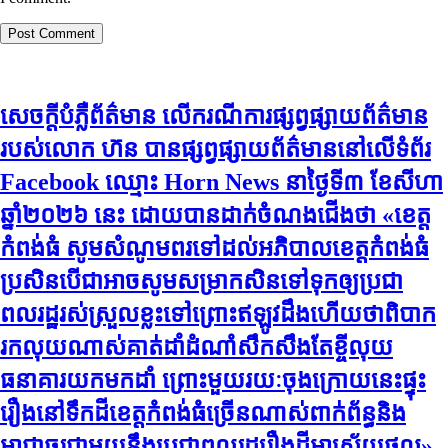
សេចក្តីបំភ្លឺព័ត៌មាន លេីករណីការផ្សព្វផ្សាយព័ត៌មាន
របស់លោក ហ៊ន បានផ្សព្វផ្សាយព័ត៌មាននៅលើទំព័រ
Facebook ឈ្មោះ Horn News នាថ្ងៃទី​៣ ខែសីហា
ឆ្នាំ​២០២៦ នេះ ដោយបានដាក់ចំណងជើងថា «ខេត្ត
កំពង់ធំ សូមសំណូមពរទៅដល់អភិបាលខេត្តកំពង់ធំ
ប្រសិនបើជាអាចសូមសម្រាកសិនទៅទុកឲ្យប្រជា
ពលរដ្ឋរស់ស្រួលខ្លះទៅព្រោះឥឡូវដឹងហើយថាពិបាក
រកលុយណាស់គាត់ដាំដំណាំសឹកសឹងតែខ្ចីលុយ
ធនាគារយកមកដាំ ព្រោះមួយរយៈចុងក្រោយនេះផ្ទុះ
រឿងនៅទឹកដីខេត្តកំពង់ធំច្រើនណាស់ពាក់ព័ន្ធនិង
អាជ្ញាធរជាមួយនឹងប្រជាពលរដ្ឋរឿងដីអាស្រ័យផល»