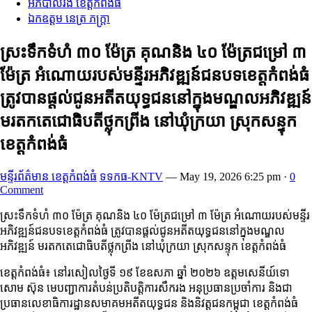
អភិបាលរង ខេត្តកំពង់ធំ
ឯកឧត្តម នេត្រ ភក្ត្រា
ស្រះទឹកទំហំ ៣០ ម៉ែត្រ គុណនិង ៤០ ម៉ែត្រជម្រៅ ៣
ម៉ែត្រ អំណោយរបស់មន្ទីរអភិវឌ្ឍន៍ជនបទខេត្តកំពង់ធំ
ត្រូវបានផ្ដល់ជូនអតីតយុទ្ធជននៅក្នុងមណ្ឌលអភិវឌ្ឍន៍
មរតកតេជោធិបតីថ្លុកព្រីង នៅឃុំក្រយា ស្រុកសន្ទុក
ខេត្តកំពង់ធំ
មន្ទីរព័ត៌មាន ខេត្តកំពង់ធំ
ទទកធ-KNTV
—
May 19, 2026 6:25 pm
·
0
Comment
ស្រះទឹកទំហំ ៣០ ម៉ែត្រ គុណនិង ៤០ ម៉ែត្រជម្រៅ ៣ ម៉ែត្រ អំណោយរបស់មន្ទីរ
អភិវឌ្ឍន៍ជនបទខេត្តកំពង់ធំ ត្រូវបានផ្ដល់ជូនអតីតយុទ្ធជននៅក្នុងមណ្ឌល
អភិវឌ្ឍន៍ មរតកតេជោធិបតីថ្លុកព្រីង នៅឃុំក្រយា ស្រុកសន្ទុក ខេត្តកំពង់ធំ
ខេត្តកំពង់ធំ៖ នៅរសៀលថ្ងៃទី ១៩ ខែឧសភា ឆ្នាំ ២០២៦ ឧត្តមសេនីយ៍ទោ
សោម ស៊ុន មេបញ្ជាការតំបន់ប្រតិបត្តិការសឹករង អនុប្រធានប្រចាំការ និងជា
ប្រធានលេខាធិការដ្ឋានសមាគមអតីតយុទ្ធជន និងនិវត្តជនកម្ពុជា ខេត្តកំពង់ធំ