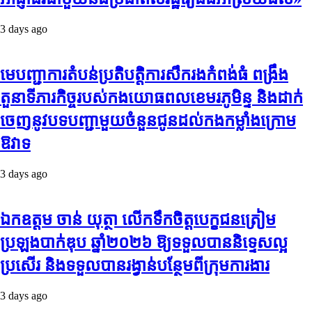
3 days ago
មេបញ្ជាការតំបន់ប្រតិបត្តិការសឹករងកំពង់ធំ ពង្រឹង
តួនាទីភារកិច្ចរបស់កងយោធពលខេមរភូមិន្ទ និងដាក់
ចេញនូវបទបញ្ជាមួយចំនួនជូនដល់កងកម្លាំងក្រោម
ឱវាទ
3 days ago
ឯកឧត្តម ចាន់ យុត្ថា លើកទឹកចិត្តបេក្ខជនត្រៀម
ប្រឡងបាក់ឌុប ឆ្នាំ២០២៦ ឱ្យទទួលបាននិទ្ទេសល្អ
ប្រសើរ និងទទួលបានរង្វាន់បន្ថែមពីក្រុមការងារ
3 days ago