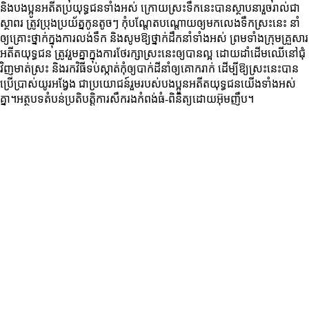
និងបងប្អូនអតីតប្រយុទ្ធជនទាំងអស់ ក្រោយស្រះទឹកនេះបានស្ថាបនារួចរាល់ជា
ស្ថាពរ ត្រូវប្រុងប្រយ័ត្នកូនតូចៗ កុំបណ្ដែតបណ្ដោយឲ្យមកលេងទឹកស្រះនេះ នាំ
ឲ្យគ្រោះថ្នាក់ក្នុងការលង់ទឹក និងសូមឱ្យថ្នាក់ដឹកនាំទាំងអស់ ព្រមទាំងក្រុមគ្រួសារ
អតីតយុទ្ធជន ត្រូវរួមគ្នាក្នុងការថែរក្សាស្រះនេះឲ្យបានល្អ ដោយដាំដើមឈើនៅជុំ
វិញមាត់ស្រះ និងរកវិធីទប់ស្កាត់កុំឲ្យបាក់ដីនាំឲ្យគោករាក់ ដើម្បីឱ្យស្រះនេះបាន
ប្រើប្រាស់យូរអង្វែង ជាប្រយោជន៍រួមរបស់បងប្អូនអតីតយុទ្ធជនយើងទាំងអស់
គ្នា។អត្ថបទតំបន់ប្រតិបត្តិការសឹករងកំពង់ធំ-ពិនិត្យដោយអ៊ុមញឹប។