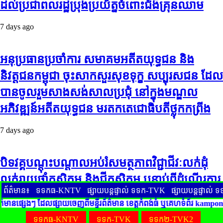
ដល់ប្រជាពលរដ្ឋប្រុងប្រយ័ត្នចំពោះជំងឺគ្រុនឈាម
7 days ago
អនុប្រធានប្រចាំការ សមាគមអតីតយុទ្ធជន និង
និវត្តជនកម្ពុជា ចុះសាកសួរសុខទុក្ខ សប្បុរសជន ដែល
បានចូលរួមសាងសង់សាលប្រជុំ នៅក្នុងមណ្ឌល
អភិវឌ្ឍន៍អតីតយុទ្ធជន មរតកតេជោធិបតីថ្លុកកព្រីង
7 days ago
បិទវគ្គបណ្តុះបណ្តាលអប់រំសមត្ថភាពវិជ្ជាជីវៈលក់ដុំ
លក់រាយថ្នាំកសិកម្ម និងជីកសិកម្ម បន្ទាប់ពីដំណើរការ
ព័ត៌មាន៖
ទទកធ-KNTV
ផ្សាយបន្តផ្ទាល់ ទទក-TVK
ផ្សាយបន្តផ្ទាល
អស់រយៈពេល 3 ថ្ងៃ
េងៗ ដែលផ្សាយចេញពីមន្ទីរព័ត៌មាន ខេត្តកំពង់ធំ ឬគេហទំព័រ kampongt
7 days ago
ទទកធ-KNTV
ទទក-TVK
ទទក២-TVK2