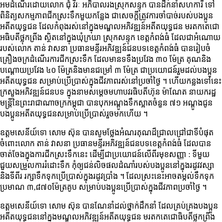
អមដំណើរដោយលោក ជុំ វីរៈ អភិបាលរងស្រុកសន្ទុក បានដឹកនាំសហការី ទៅ
ពិនិត្យសកម្មភាពជីកស្រះទឹកមួយកន្លែង ជាសេចក្តីត្រូវការចាំបាច់របស់បងប្អូន
អតីតយុទ្ធជន ដែលកំពុងរស់នៅក្នុងមណ្ឌលអភិវឌ្ឍន៍អតីតយុទ្ធជន មរតកតេជោ
អធិបតីថ្លុកព្រីង ស្ថិតនៅក្នុងឃុំក្រយា ស្រុកសន្ទុក ខេត្តកំពង់ធំ ដែលជាអំណោយ
របស់លោក តាន់ វាសនា ប្រធានមន្ទីរអភិវឌ្ឍន៍ជនបទខេត្តកំពង់ធំ បានរៀបចំ
គ្រឿងចក្រដំណើរការជីកស្រះទឹក ដែលមានទទឹងប្រវែង ៣០ ម៉ែត្រ គុណនិង
បណ្ដោយប្រវែង ៤០ ម៉ែត្រនិងមានជម្រៅ ៣ ម៉ែត្រ ជាប្រយោជន៍រួមដល់បងប្អូន
អតីតយុទ្ធជន សម្រាប់ប្រើប្រាស់ក្នុងជីវភាពរស់នៅប្រចាំថ្ងៃ ។ ហើយ​កន្លង​ទៅ​នេះ​
ក្រសួង​អភិវឌ្ឍន៍​ជនបទ​ ក្នុង​នាម​សម្ដេច​មហា​បវរ​ធិបតី​ហ៊ុន​ ម៉ាណែត​ នាយករដ្ឋ
មន្ត្រី​នៃ​ព្រះរាជាណាចក្រ​កម្ពុជា​ បាន​បុក​អណ្ដូង​ទឹក​ស្អាត​ចំនួន​ ៧១​ អណ្តូង​ជូន​
បងប្អូន​អតីត​យុទ្ធ​ជន​សម្រាប់​ប្រើ​ប្រាស់​រួចមក​ហើយ​ ។
ឧត្តមសេនីយ៍ទោ សោម ស៊ុន បានសូមថ្លែងអំណរគុណដ៏ជ្រាលជ្រៅជាទីបំផុត
ចំពោះលោក តាន់ វាសនា ប្រធានមន្ទីរអភិវឌ្ឍន៍ជនបទខេត្តកំពង់ធំ ដែលបាន
ចាត់ចែងក្នុងការជីកស្រះទឹកនេះ ដើម្បីជាប្រយោជន៍លើពីរមុខសញ្ញា : ទីមួយ
ជួយសម្រួលការរំដោះទឹក កុំឲ្យជន់លិចផលដំណាំរបស់បងប្អូននៅក្នុងរដូវវស្សា
និងទីពីរ រក្សាទឹកទុកប្រើប្រាស់ក្នុងរដូវប្រាំង ។ ដែលស្រះនេះអាចតម្កល់ទឹកទុក
ប្រមាណ ៣,៨៧០ម៉ែត្រគូប សម្រាប់បងប្អូនប្រើប្រាស់ក្នុងជីវភាពប្រចាំថ្ងៃ ។
ឧត្តមសេនីយ៍ទោ សោម ស៊ុន បានណែនាំដល់ថ្នាក់ដឹកនាំ ដែលគ្រប់គ្រងបងប្អូន
អតីតយុទ្ធជននៅក្នុងមណ្ឌលអភិវឌ្ឍន៍អតីតយុទ្ធជន មរតកតេជោធិបតីថ្លុកព្រីង