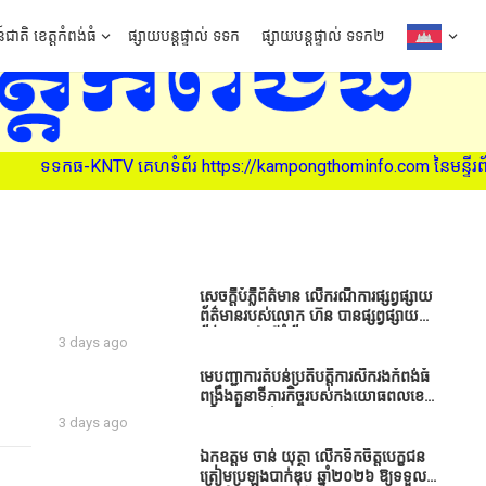
៍ជាតិ ខេត្តកំពង់ធំ
ផ្សាយបន្តផ្ទាល់ ទទក
ផ្សាយបន្តផ្ទាល់ ទទក២
័រ https://kampongthominfo.com នៃមន្ទីរព័ត៌មាន ខេត្តកំពង់ធំ (សូមអ
សេចក្តីបំភ្លឺព័ត៌មាន លេីករណីការផ្សព្វផ្សាយ
ព័ត៌មានរបស់លោក ហ៊ន បានផ្សព្វផ្សាយ
ព័ត៌មាននៅលើទំព័រ Facebook ឈ្មោះ
3 days ago
Horn News នាថ្ងៃទី​៣ ខែសីហា ឆ្នាំ​
២០២៦ នេះ ដោយបានដាក់ចំណងជើងថា
មេបញ្ជាការតំបន់ប្រតិបត្តិការសឹករងកំពង់ធំ
«ខេត្តកំពង់ធំ សូមសំណូមពរទៅដល់
ពង្រឹងតួនាទីភារកិច្ចរបស់កងយោធពលខេមរ
អភិបាលខេត្តកំពង់ធំប្រសិនបើជាអាចសូម
ភូមិន្ទ និងដាក់ចេញនូវបទបញ្ជាមួយ
3 days ago
សម្រាកសិនទៅទុកឲ្យប្រជាពលរដ្ឋរស់ស្រួល
ចំនួនជូនដល់កងកម្លាំងក្រោមឱវាទ
ខ្លះទៅព្រោះឥឡូវដឹងហើយថាពិបាករកលុយ
ឯកឧត្តម ចាន់ យុត្ថា លើកទឹកចិត្តបេក្ខជន
ណាស់គាត់ដាំដំណាំសឹកសឹងតែខ្ចីលុយ
ត្រៀមប្រឡងបាក់ឌុប ឆ្នាំ២០២៦ ឱ្យទទួល