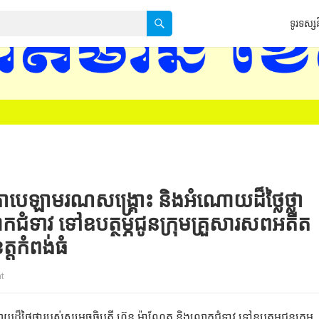
ទូរទស្សន
ទទកធ-KNTV គេហទំព
ាបេឡាមរណសង្គ្រោះ និងអំណោយដ៏ថ្លៃថ្លា
ជំទាវ ទៅឧបត្ថម្ភជូនក្រុមគ្រួសារសពអតីត
្តកំពង់ធំ
t
្លៃថ្លារបស់សម្តេចធិបតី ហ៊ុន ម៉ាណែត និងលោកជំទាវ ទៅឧបត្ថម្ភជូនក្រុម