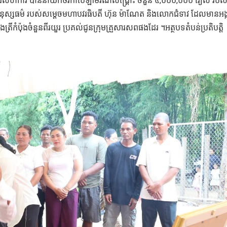
ទាំងសហការី បាននាំយកថវិកាបេឡាមរណសង្គ្រោះ ចំនួន ៤,០០០,០០០ រៀល របស
នុស្សធម៌ របស់សម្តេចមហាបវរធិបតី ហ៊ុន ម៉ាណែត និងលោកជំទាវ ដែលមានអង្
ិងត្រីកំប៉ុងចំនួនពីរយួរ ប្រគល់ជូនក្រុមគ្រួសារសពផងដែរ ។អត្ថបទតំបន់ប្រតិបត្តិ