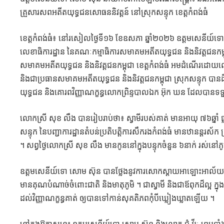
គ្រួសារសពអតីតយុទ្ធជនសោធននិវត្តន៍ នៅស្រុកសន្ទុក ខេត្តកំពង់ធំ
ខេត្តកំពង់ធំ៖ នៅរសៀលថ្ងៃទី១៦ ខែឧសភា ឆ្នាំ២០២៦ ឧត្ដមសេនីយ៍ទោ សោ
លេខាធិការដ្ឋាន នៃគណៈកម្មាធិការសមាគមអតីតយុទ្ធជន និងនិវត្តជនកម្ពុ
សមាគមអតីតយុទ្ធជន និងនិវត្តជនកម្ពុជា ខេត្តកំពង់ធំ អមដំណើរដោយ
និងជាប្រធានសមាគមអតីតយុទ្ធជន និងនិវត្តជនកម្ពុជា ស្រុកសន្ទុក បា
យុទ្ធជន និងគោរពវិញ្ញាណក្ខន្ធលោកព្រិន្ទបាលឯក អ៊ុក ឃន ដែលប
លោកស្រី សុខ លឹង បានរៀបរាប់ថា៖ ស្វាមីរបស់គាត់ មានអាយុ ៧៦ឆ្នាំ 
សន្ទុក នៃបញ្ជាការដ្ឋានតំបន់ប្រតិបត្តិការសឹករងកំពង់ធំ មានឋានន្តរស័
។ សព្វថ្ងៃលោកស្រី សុខ លឹង មានកូននៅក្នុងបន្ទុកចំនួន ៦នាក់ រស់នៅភូ
ឧត្ដមសេនីយ៍ទោ សោម ស៊ុន បានថ្លែងនូវការសោកស្ដាយអាឡោះអាល័យជាទ
មានគុណបំណាច់ចំពោះជាតិ និងមាតុភូមិ ។ ជាស្វាមី និងជាឪពុកដ៏ល្អ ក
ដល់វិញ្ញាណក្ខន្ធគាត់ ឲ្យបានទៅកាន់សុគតិភពកុំបីឃ្លៀងឃ្លាតឡើយ ។