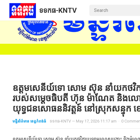
ទទកធ-KNTV
ឧត្ដមសេនីយ៍ទោ សោម ស៊ុន នាំយកថវិក
របស់សម្តេចធិបតី ហ៊ុន ម៉ាណែត និងលោក
យុទ្ធជនសោធននិវត្តន៍ នៅស្រុកសន្ទុក ខេត
មន្ទីរព័ត៌មាន ខេត្តកំពង់ធំ
ទទកធ-KNTV
—
May 17, 2026 11:17 am
·
0 Commen
ឧត្ដមសេនីយ៍ទោ សោម ស៊ុន នាំយកថវិកាបេឡាមរណសង្គ្រោះ និងអំណោយដ៏ថ