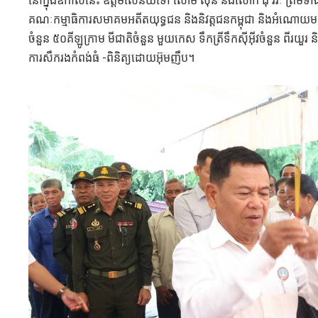
នៅក្នុងឱកាសនេះ ឧត្តមសេនីយ៍ទោ សោម ស៊ុន និងលោក ជុំ វីរៈ ព្រម
គណៈកម្មាធិការសមាគមអតីតយុទ្ធជន និងនិវត្តជនកម្ពុជា និងអំណោយម
ចំនួន ៥០គីឡូក្រាម មីជាតិចំនួន មួយកេស ទឹកត្រីទឹកស៊ីអ៊ីវចំនួន ពីរយួរ ន
ការសឹករងកំពង់ធំ -ពិនិត្យដោយអ៊ុមញឹប។