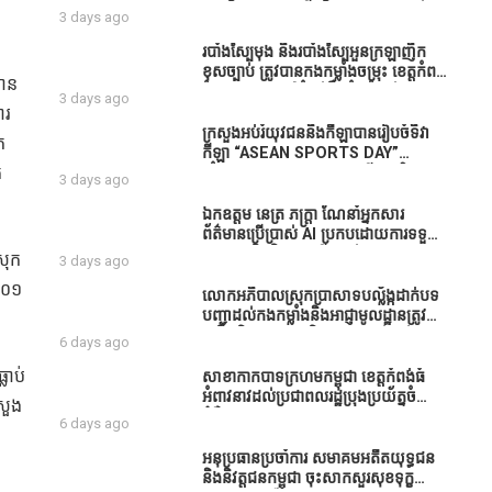
ធនាគារយកមកដាំ ព្រោះមួយរយៈចុងក្រោយ
បាននិទ្ទេសល្អប្រសើរ និងទទួលបានរង្វាន់
3 days ago
នេះផ្ទុះរឿងនៅទឹកដីខេត្តកំពង់ធំច្រើនណាស់
បន្ថែមពីក្រុមការងារ
ពាក់ព័ន្ធនិងអាជ្ញាធរជាមួយនឹងប្រជាពលរដ្ឋ
របាំង​ស្បៃ​មុង​ និង​របាំង​ស្បៃ​អួន​ក្រឡា​ញឹក​
រឿងដីអាស្រ័យផល»
ខុស​ច្បាប់​ ត្រូវ​បាន​កងកម្លាំង​ចម្រុះ​ ខេត្តកំពង់​
ធាន
ធំ​ បង្ក្រាប​បាន​នៅ​តំបន់​បឹង​ធំ​ ឃុំ​ផាត់​
3 days ago
សណ្តាយ ​ក្នុង​រដូវ​បិទ​នេសាទ
ារ
ក្រសួងអប់រំយុវជននិងកីឡាបានរៀបចំទិវា
ក
កីឡា “ASEAN SPORTS DAY”
ត
ឆ្នាំ២០២៦ ក្រោមប្រធានបទ«កីឡាបរិយាបន្ន
3 days ago
ដើម្បីសុខដុមរមនានៅក្នុង សង្គម” ក្នុងខេត្ត
កំពង់ធំ( Video inside)
ឯកឧត្តម នេត្រ ភក្ត្រា ណែនាំអ្នកសារ
ព័ត៌មានប្រើប្រាស់ AI ប្រកបដោយការទទួល
ខុសត្រូវ និងមិនត្រូវប្រើប្រាស់ AI ឱ្យ
រុក
3 days ago
សរសេរពព័ត៌មាន ដោយមិនបានផ្ទៀងផ្ទាត់
២០០១
ព្រោះ AI មិនមែនជាអ្នកទទួលខុសត្រូវនៃ
លោកអភិបាលស្រុកប្រាសាទបល្ល័ង្កដាក់បទ
អត្ថបទព័ត៌មាននោះទេ
បញ្ជាដល់កងកម្លាំងនិងអាជ្ញាមូលដ្ឋានត្រូវ
ពង្រឹងកិច្ចការងារសន្តិសុខសណ្ដាប់ធ្នាប់ក្នុង
6 days ago
មូលដ្ឋានឲ្យបានល្អជូនប្រជាពលរដ្ឋ
លាប់
សាខាកាកបាទក្រហមកម្ពុជា ខេត្តកំពង់ធំ
អំពាវនាវដល់ប្រជាពលរដ្ឋប្រុងប្រយ័ត្នចំពោះ
ងសួង
ជំងឺគ្រុនឈាម
6 days ago
អនុប្រធានប្រចាំការ សមាគមអតីតយុទ្ធជន
និងនិវត្តជនកម្ពុជា ចុះសាកសួរសុខទុក្ខ