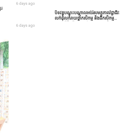
់
សប្បុរសជន ដែលបានចូល
6 days ago
រួមសាងសង់សាលប្រជុំ នៅក្នុងមណ្ឌល
ករ
អភិវឌ្ឍន៍អតីតយុទ្ធជន មរតកតេជោធិបតី
បិទវគ្គបណ្តុះបណ្តាលអប់រំសមត្ថភាពវិជ្ជាជីវៈ
ថ្លុកកព្រីង
លក់ដុំលក់រាយថ្នាំកសិកម្ម និងជីកសិកម្ម
បន្ទាប់ពីដំណើរការអស់រយៈពេល 3 ថ្ងៃ
6 days ago