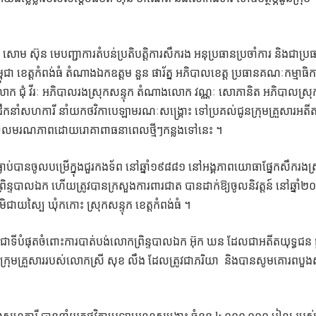
ម ស៊ុន មេបញ្ជាការតំបន់ប្រតិបត្តិការសឹករង អនុប្រធានប្រចាំការ និងជាប្រ
ជា ខេត្តកំពង់ធំ តំណាងឯកឧត្ដម នួន ផារ័ត្ន អភិបាលខេត្ត ប្រធានគណៈកម្មាធិក
លោក ជុំ វីរៈ អភិបាលរងស្រុកសន្ទុក តំណាងលោក វណ្ណៈ សោភានិត អភិបាលស្រុ
នដឹកនាំសហការី នាំយកថវិកាបេឡាមរណៈសង្គ្រោះ ទៅប្រគល់ជូនក្រុមគ្រួសារអតី
ានទទួលមរណភាពដោយរោគាពាធនាពេលថ្មីៗកន្លងទៅនេះ ។
ធ្លាប់បានចូលបម្រើក្នុងជួរកងទ័ព នៅឆ្នាំ១៩៨៨១ នៅអង្គភាពយោធាផ្នែកសឹករងស្
ក ព្រិន្ទបាលឯក ហើយត្រូវបានក្រសួងការពារជាត បានដាក់ឱ្យចូលនិវត្តន៍ នៅឆ្នាំ
មិជាយស្បៃ ឃុំកកោះ ស្រុកសន្ទុក ខេត្តកំពង់ធំ ។
ីបំផុតចំពោះការបាត់បង់លោកព្រិន្ទបាលឯក អ៊ុក ឃន ដែលជាអតីតយុទ្ធជន ធ្
្នុងក្រុមគ្រួសាររបស់លោកស្រី សុខ លឹង ដែលត្រូវជាភរិយា និងបានសូមគោរពបួ