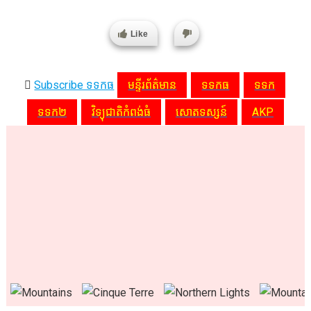
Like
Subscribe ទទកធ
មន្ទីរព័ត៌មាន
ទទកធ
ទទក
ទទក២
វិទ្យុជាតិកំពង់ធំ
សោតទស្សន៍
AKP