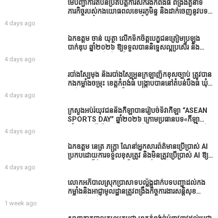
សូមសំណូមពរទៅដល់អភិបាលខេត្តកំពង់ធំប្រសិនបើជាអាច
មេបញ្ជាការតំបន់ប្រតិបត្តិការសឹករងកំពង់ធំ ពង្រឹងតួនាទី
សូមសម្រាកសិនទៅទុកឲ្យប្រជាពលរដ្ឋរស់ស្រួលខ្លះទៅព្រោះ
ភារកិច្ចរបស់កងយោធពលខេមរភូមិន្ទ និងដាក់ចេញនូវបទ
ឥឡូវដឹងហើយថាពិបាករកលុយណាស់គាត់ដាំដំណាំសឹក
បញ្ជាមួយចំនួនជូនដល់កងកម្លាំងក្រោមឱវាទ
4 days ago
សឹងតែខ្ចីលុយធនាគារយកមកដាំ ព្រោះមួយរយៈចុងក្រោយ
នេះផ្ទុះរឿងនៅទឹកដីខេត្តកំពង់ធំច្រើនណាស់ពាក់ព័ន្ធនិង
ឯកឧត្តម ចាន់ យុត្ថា លើកទឹកចិត្តបេក្ខជនត្រៀមប្រឡង
អាជ្ញាធរជាមួយនឹងប្រជាពលរដ្ឋរឿងដីអាស្រ័យផល»
បាក់ឌុប ឆ្នាំ២០២៦ ឱ្យទទួលបាននិទ្ទេសល្អប្រសើរ និង
ទទួលបានរង្វាន់បន្ថែមពីក្រុមការងារ
4 days ago
របាំង​ស្បៃ​មុង​ និង​របាំង​ស្បៃ​អួន​ក្រឡា​ញឹក​ខុស​ច្បាប់​ ត្រូវ​បាន​
កងកម្លាំង​ចម្រុះ​ ខេត្តកំពង់​ធំ​ បង្ក្រាប​បាន​នៅ​តំបន់​បឹង​ធំ​ ឃុំ​
ផាត់​សណ្តាយ ​ក្នុង​រដូវ​បិទ​នេសាទ
4 days ago
ក្រសួងអប់រំយុវជននិងកីឡាបានរៀបចំទិវាកីឡា “ASEAN
SPORTS DAY” ឆ្នាំ២០២៦ ក្រោមប្រធានបទ«កីឡា
បរិយាបន្នដើម្បីសុខដុមរមនានៅក្នុង សង្គម” ក្នុងខេត្តកំពង់
4 days ago
ធំ( Video inside)
ឯកឧត្តម នេត្រ ភក្ត្រា ណែនាំអ្នកសារព័ត៌មានប្រើប្រាស់ AI
ប្រកបដោយការទទួលខុសត្រូវ និងមិនត្រូវប្រើប្រាស់ AI ឱ្យ
សរសេរពព័ត៌មាន ដោយមិនបានផ្ទៀងផ្ទាត់ ព្រោះ AI
4 days ago
មិនមែនជាអ្នកទទួលខុសត្រូវនៃអត្ថបទព័ត៌មាននោះទេ
លោកអភិបាលស្រុកប្រាសាទបល្ល័ង្កដាក់បទបញ្ជាដល់កង
កម្លាំងនិងអាជ្ញាមូលដ្ឋានត្រូវពង្រឹងកិច្ចការងារសន្តិសុខ
សណ្ដាប់ធ្នាប់ក្នុងមូលដ្ឋានឲ្យបានល្អជូនប្រជាពលរដ្ឋ
1 week ago