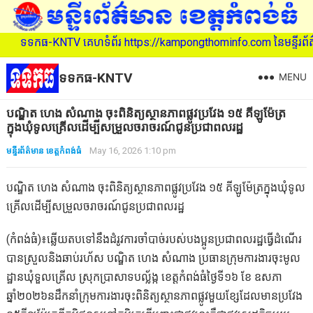
កធ-KNTV គេហទំព័រ https://kampongthominfo.com នៃមន្ទីរព័ត៌មាន ខេត្ត
ទទកធ-KNTV
MENU
បណ្ឌិត ហេង សំណាង ចុះពិនិត្យស្ថានភាពផ្លូវប្រវែង ១៥ គីឡូម៉ែត្រ
ក្នុងឃុំទូលគ្រើលដើម្បីសម្រួលចរាចរណ៍ជូនប្រជាពលរដ្ឋ
មន្ទីរព័ត៌មាន ខេត្តកំពង់ធំ
May 16, 2026 1:10 pm
បណ្ឌិត ហេង សំណាង ចុះពិនិត្យស្ថានភាពផ្លូវប្រវែង ១៥ គីឡូម៉ែត្រក្នុងឃុំទូល
គ្រើលដើម្បីសម្រួលចរាចរណ៍ជូនប្រជាពលរដ្ឋ
(កំពង់ធំ)៖ឆ្លើយតបទៅនឹងដំរូវការចាំបាច់របស់បងប្អូនប្រជាពលរដ្ឋធ្វើដំណើរ
បានស្រួលនិងឆាប់រហ័ស បណ្ឌិត ហេង សំណាង ប្រធានក្រុមការងារចុះមូល
ដ្ឋានឃុំទួលគ្រើល ស្រុកប្រាសាទបល្ល័ង្ក ខេត្តកំពង់ធំថ្ងៃទី១៦ ខែ ឧសភា
ឆ្នាំ២០២៦នដឹកនាំក្រុមការងារចុះពិនិត្យស្ថានភាពផ្លូវមួយខ្សែដែលមានប្រវែង