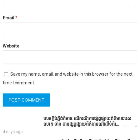
Email
*
Website
Save my name, email, and website in this browser for the next
time I comment.
សេចក្តីបំភ្លឺព័ត៌មាន លេីករណីការផ្សព្វផ្សាយព័ត៌មានរបស់
លោក ហ៊ន បានផ្សព្វផ្សាយព័ត៌មាននៅលើទំព័រ
Facebook ឈ្មោះ Horn News នាថ្ងៃទី​៣ ខែសីហា ឆ្នាំ​
4 days ago
២០២៦ នេះ ដោយបានដាក់ចំណងជើងថា «ខេត្តកំពង់ធំ