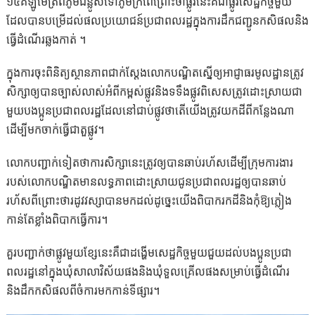
១៥គីឡូម៉ែត្រពីភូមិជន្លូសទៅភូមិក្រពើព្រោះថាផ្លូវនេះគឺជាផ្លូវសេដ្ឋកិច្ចមួយ
ដែលបានបម្រើដល់ផលប្រយោជន៍ប្រជាពលរដ្ឋក្នុងការដឹកជញ្ជូនកសិផលនិង
ធ្វើដំណើរឆ្លងកាត់ ។
ក្នុងការចុះពិនិត្យស្ថានភាពជាក់ស្ដែងលោកបណ្ឌិតស្នើឲ្យអាជ្ញាធរមូលដ្ឋានត្រូវ
សិក្សាឲ្យបានច្បាស់លាស់អំពីកម្ពស់ផ្លូវនិងទទឹងផ្លូវពិសេសត្រូវដោះស្រាយជា
មួយបងប្អូនប្រជាពលរដ្ឋដែលនៅជាប់ផ្លូវថាតើយើងត្រូវយកដីពីកន្លែងណា
ដើម្បីមកចាក់ធ្វើជាតួផ្លូវ។
លោកបញ្ជាក់ទៀតថាការសិក្សានេះត្រូវឲ្យបានឆាប់រហ័សដើម្បីក្រុមការងារ
របស់លោកបណ្ឌិតមានលទ្ធភាពដោះស្រាយជូនប្រជាពលរដ្ឋឲ្យបានឆាប់
រហ័សពីព្រោះថារដូវវស្សាបានមកដល់ដូច្នេះយើងពិបាករកដីនិងកុំឱ្យភ្លៀង
កាន់តែខ្លាំងពិបាកធ្វើការ។
គួរបញ្ជាក់ថាផ្លូវមួយខ្សែនេះគឺជាដង្ហើមសេដ្ឋកិច្ចមួយជួយដល់បងប្អូនប្រជា
ពលរដ្ឋនៅក្នុងឃុំសាលាវិស័យផងនិងឃុំទួលគ្រើលផងសម្រាប់ធ្វើដំណើរ
និងដឹកកសិផលពីចំការមកកាន់ទីផ្សារ។