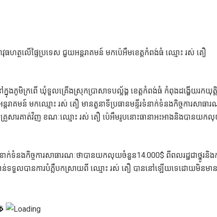
ធហត្ថលើផ្ទៃប្រទេស ជួយអន្តរាគមន៍ មកប៉េអឹមខេត្តកំពង់ធំ ឈ្មោះ រស់ តឿ
នុងភូមិក្រពើ ឃុំទួលគ្រើងស្រុកប្រាសាទបល្ល័ង្គ ខេត្តកំពង់ធំ កំពុងដង្ហើយរកយុត្ត
ួយអន្តរាគមន៍ មកឈ្មោះ រស់ តឿ មានតួនាទីប្រធានមន្ទីរទំនាក់ទំនងកិច្ចការសាធា
ឲ្យគ្រួសារគាត់វិញ ខណៈឈ្មោះ រស់ តឿ ប៉េអឹមរូបនោះធានាអះអាងនិងបានយកល
។
ទំនាក់ទំនងកិច្ចការសាធារណៈថាបានយកលុយចំនួន14.000$ ពីពលរដ្ឋជាថ្នូរនិង
៍ មិនទាន់ទទួលបានការបំភ្លឺបកស្រាយពី ឈ្មោះ រស់ តឿ បាននៅឡើយទេដោយមិនមា