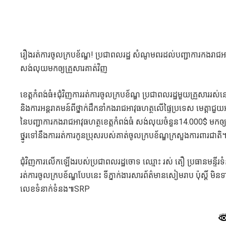
រឿងរត់ការចូលក្របខ័ណ្ឌ! ប្រជាពលរដ្ឋ សំណូមពរដល់បញ្ជាការកងរាជអាវុ
សង់លុយមកឲ្យគ្រួសារគាត់វិញ
ខេត្តកំពង់ធំ៖ជុំវិញការរត់ការចូលក្របខ័ណ្ឌ ប្រជាពលរដ្ឋមួយគ្រួសាររស់នៅក្
និងការអន្តរាគមន៍ពីថ្នាក់ដឹកនាំកងរាជអាវុធហត្ថលើផ្ទៃប្រទេស មេត្តាជ
នៃបញ្ជាការកងរាជអាវុធហត្ថខេត្តកំពង់ធំ សង់លុយចំនួន14.000$ មក
ថ្នូរទៅនឹងការរត់ការកូនប្រុសរបស់គាត់ចូលក្របខ័ណ្ឌក្រសួងការពារជាតិ
ជុំវិញការលើកឡើងរបស់ប្រជាពលរដ្ឋចោទ ឈ្មោះ រស់ តឿ ប្រធានមន្ទីរ
រត់ការចូលក្របខ័ណ្ឌបែបនេះ ទីភ្នាក់ងារសារព័ត៌មានសៀមរាប ប៉ុស្តិ
លេខទំនាក់ទំនង៕SRP