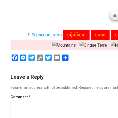
Subscribe ទទកធ
មន្ទីរព័ត៌មាន
ទទកធ
ទ
F
M
T
C
T
E
S
a
e
e
o
w
m
h
c
s
l
p
i
a
a
Leave a Reply
e
s
e
y
t
i
r
b
e
g
L
t
l
e
Your email address will not be published.
Required fields are ma
o
n
r
i
e
o
g
a
n
r
Comment
*
k
e
m
k
r