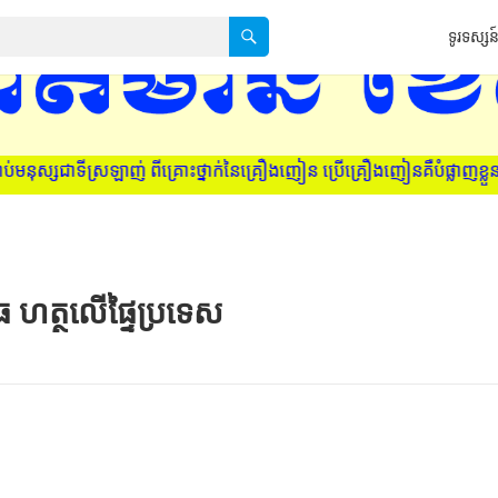
ទូរទស្សន៍
សជាទីស្រឡាញ់ ពីគ្រោះថ្នាក់នៃគ្រឿងញៀន ប្រើគ្រឿងញៀនគឺបំផ្លាញខ្លួនឯង 
ធ ហត្ថលើផ្ទៃប្រទេស