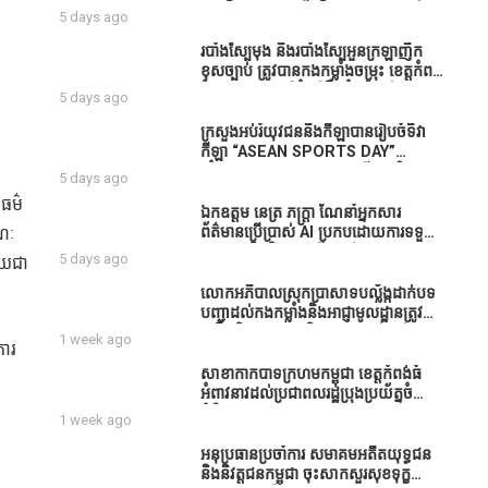
ធនាគារយកមកដាំ ព្រោះមួយរយៈចុងក្រោយ
បាននិទ្ទេសល្អប្រសើរ និងទទួលបានរង្វាន់
5 days ago
នេះផ្ទុះរឿងនៅទឹកដីខេត្តកំពង់ធំច្រើនណាស់
បន្ថែមពីក្រុមការងារ
ពាក់ព័ន្ធនិងអាជ្ញាធរជាមួយនឹងប្រជាពលរដ្ឋ
របាំង​ស្បៃ​មុង​ និង​របាំង​ស្បៃ​អួន​ក្រឡា​ញឹក​
រឿងដីអាស្រ័យផល»
ខុស​ច្បាប់​ ត្រូវ​បាន​កងកម្លាំង​ចម្រុះ​ ខេត្តកំពង់​
ធំ​ បង្ក្រាប​បាន​នៅ​តំបន់​បឹង​ធំ​ ឃុំ​ផាត់​
5 days ago
សណ្តាយ ​ក្នុង​រដូវ​បិទ​នេសាទ
ក្រសួងអប់រំយុវជននិងកីឡាបានរៀបចំទិវា
កីឡា “ASEAN SPORTS DAY”
ឆ្នាំ២០២៦ ក្រោមប្រធានបទ«កីឡាបរិយាបន្ន
5 days ago
ដើម្បីសុខដុមរមនានៅក្នុង សង្គម” ក្នុងខេត្ត
ិធម៌
កំពង់ធំ( Video inside)
ឯកឧត្តម នេត្រ ភក្ត្រា ណែនាំអ្នកសារ
រណៈ
ព័ត៌មានប្រើប្រាស់ AI ប្រកបដោយការទទួល
ខុសត្រូវ និងមិនត្រូវប្រើប្រាស់ AI ឱ្យ
5 days ago
ុយជា
សរសេរពព័ត៌មាន ដោយមិនបានផ្ទៀងផ្ទាត់
ព្រោះ AI មិនមែនជាអ្នកទទួលខុសត្រូវនៃ
លោកអភិបាលស្រុកប្រាសាទបល្ល័ង្កដាក់បទ
អត្ថបទព័ត៌មាននោះទេ
បញ្ជាដល់កងកម្លាំងនិងអាជ្ញាមូលដ្ឋានត្រូវ
ពង្រឹងកិច្ចការងារសន្តិសុខសណ្ដាប់ធ្នាប់ក្នុង
1 week ago
ការ
មូលដ្ឋានឲ្យបានល្អជូនប្រជាពលរដ្ឋ
សាខាកាកបាទក្រហមកម្ពុជា ខេត្តកំពង់ធំ
ន
អំពាវនាវដល់ប្រជាពលរដ្ឋប្រុងប្រយ័ត្នចំពោះ
ជំងឺគ្រុនឈាម
1 week ago
អនុប្រធានប្រចាំការ សមាគមអតីតយុទ្ធជន
និងនិវត្តជនកម្ពុជា ចុះសាកសួរសុខទុក្ខ