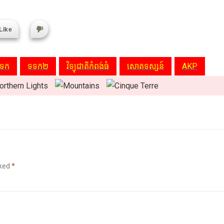
Like
ទក
ទទក២
វិទ្យុជាតិកំពង់ធំ
សោតទស្សន៍
AKP
rked
*