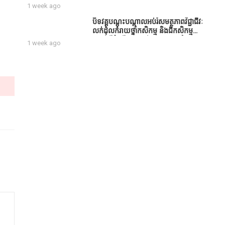
សប្បុរសជន ដែលបានចូល
1 week ago
រួមសាងសង់សាលប្រជុំ នៅក្នុងមណ្ឌល
អភិវឌ្ឍន៍អតីតយុទ្ធជន មរតកតេជោធិបតី
បិទវគ្គបណ្តុះបណ្តាលអប់រំសមត្ថភាពវិជ្ជាជីវៈ
ថ្លុកកព្រីង
លក់ដុំលក់រាយថ្នាំកសិកម្ម និងជីកសិកម្ម
បន្ទាប់ពីដំណើរការអស់រយៈពេល 3 ថ្ងៃ
1 week ago