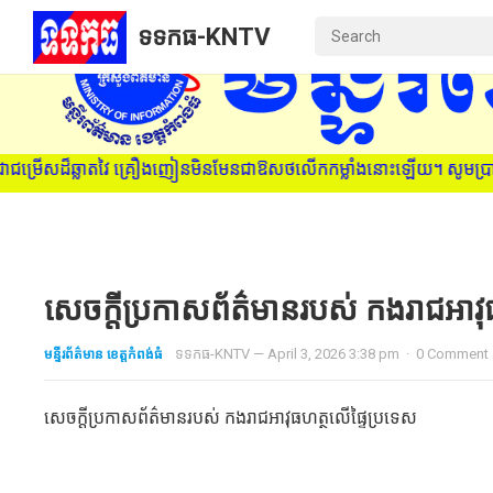
ទទកធ-KNTV
ម្រើសដ៏ឆ្លាតវៃ គ្រឿងញៀនមិនមែនជាឱសថលើកកម្លាំងនោះឡើយ។ សូមប្រាប់មនុស្
សេចក្តីប្រកាសព័ត៌មានរបស់ កងរាជអាវុ
មន្ទីរព័ត៌មាន ខេត្តកំពង់ធំ
ទទកធ-KNTV
—
April 3, 2026 3:38 pm
·
0 Comment
សេចក្តីប្រកាសព័ត៌មានរបស់ កងរាជអាវុធហត្ថលើផ្ទៃប្រទេស