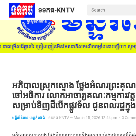
ទទកធ-KNTV
ឿងញៀនមិនមែនជាឱសថលើកកម្លាំងនោះឡើយ។ សូមប្រាប់មនុស្សជាទីស្រឡាញ់ ពីគ្រ
អភិបាលស្រុកស្ទោង ថ្លែងអំណរព្រះគុណ
ចៅអធិការ លោកអាចារ្យគណៈកម្មការវត្ត
សម្រាប់ទិញដីបើកផ្លូវទ័ល ជូនពលរដ្ឋក្នុ
មន្ទីរព័ត៌មាន ខេត្តកំពង់ធំ
ទទកធ-KNTV
—
March 15, 2026 12:44 pm
·
0 Comm
អភិបាលស្រុកស្ទោង ថ្លែងអំណរព្រះគុណនិងអរគុណយ៉ាងជ្រាលជ្រៅបំផុ