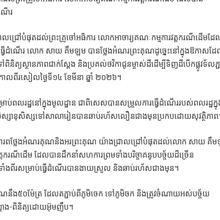
ដំណើរ
រាលជ្រៅបំផុតដល់ព្រះគ្រូចៅអធិការ លោកអាចារ្យគណៈកម្មការវត្តករណីដើមដែ
ានបានធ្វើដំណើរ លោក សាយ គឹមឡម បានថ្លែងអំណរព្រះគុណដូច្នេះនៅក្នុងឱកាសដ
ត្យស្ថានភាពជាក់ស្ដែង និងប្រគល់ថវិកាជូនម្ចាស់ដីដើម្បីទិញដីបើកផ្លូវទ័លភ្ជ
ធំ កាលពីរសៀលថ្ងៃទី១៤ ខែមីនា ឆ្នាំ ២០២៦។
ាប់ពលរដ្ឋនៅក្នុងមូលដ្ឋាន ជាពិសេសបានសម្រួលការធ្វើដំណើររបស់ពលរដ្ឋក្នុ
ចជាសិស្សានុសិស្សទៅសាលារៀនបានឆាប់រហ័សលឿនជាងមុនប្រកបដោយសុវត្ថិភាព
ក បានគោរពថ្លែងអំណរគុណនិងអរព្រះគុណ យ៉ាងជ្រាលជ្រៅបំផុតដល់លោក សាយ គឹ
ត្តករណីដើម ដែលបានដឹកនាំសហការព្រមទាំងបរិច្ចាគនូបបច្ច័យដ៏ច្រើន
ភូមិទាំងពីរសម្រាប់ធ្វើដំណើរបានងាយស្រួល និងឆាប់រហ័សជាងមុន។
 គុណនឹង៥០ម៉ែត្រ ដែលតភ្ជាប់ពីភូមិចេក ទៅភូមិចក និងត្រូវចំណាយអស់បច្ច័យ
ទោង-ពិនិត្យដោយអ៊ុមញឹប។