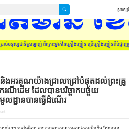
ទូរទស្សន
ោះថ្នាក់នៃគ្រឿងញៀន ប្រើគ្រឿងញៀនគឺបំផ្លាញខ្លួនឯង ក្រុមគ្រួសារ និងស
និងអរគុណយ៉ាងជ្រាលជ្រៅបំផុតដល់ព្រះគ្រូ
ករណីដើម ដែលបានបរិច្ចាកបច្ច័យ
ងមូលដ្ឋានបានធ្វើដំណើរ
ent
តដល់ព្រះគ្រូចៅអធិការ លោកអាចារ្យគណៈកម្មការវត្តករណីដើម ដែលបាន