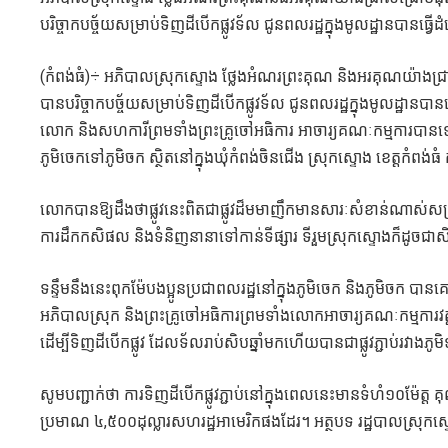
បរិច្ចាកបច្ច័យសម្រាប់ទិញដីបើកផ្លូវទ័ល ជូនពលរដ្ឋក្នុងមូលដ្ឋានបានធ្វើ
(កំពង់ធំ)÷ អភិបាលស្រុកស្ទោង ថ្លែងអំណរព្រះគុណ និងអរគុណយ៉ាងជ្
បានបរិច្ចាកបច្ច័យសម្រាប់ទិញដីបើកផ្លូវទ័ល ជូនពលរដ្ឋក្នុងមូលដ្ឋ
លោក និងសហការីព្រមទាំងព្រះគ្រូចៅអធិការ អាចារ្យគណៈកម្មការបានទៅពិនិ
ភូមិចេកទៅភូមិចក ស្ថិតនៅក្នុងឃុំកំពង់ចិនជើង ស្រុកស្ទោង ខេត្តកំពង់
លោកបានឱ្យដឹងថាផ្លូវនេះពិតជាផ្លូវដ៏មមាញឹកមានសារៈសំខាន់ណាស់សម្រ
ការដឹកកសិផល និងទំនិញនានាទៅកាន់ទីផ្សារ ទីរួមស្រុកស្ទោងក៏ដូ
ទន្ទឹមនឹងនេះពុកម៉ែបងប្អូនប្រជាពលរដ្ឋនៅក្នុងភូមិចេក និងភូមិច
អភិបាលស្រុក និងព្រះគ្រូចៅអធិការព្រមទាំងលោកអាចារ្យគណៈកម្មការវ
ដើម្បីទិញដីបើកផ្លូវ ដែលទ័លរាប់សិបឆ្នាំមកហើយបានជាផ្លូវភ្ជាប់រវាង
សូមបញ្ជាក់ថា ការទិញដីបើកផ្លូវភ្ជាប់នៅក្នុងពេលនេះមានទំហំ១០ម៉ែត្ត
ប្រមាណ ៤,៥០០ដុល្លារសហរដ្ឋអាមេរិកផងដែរ។ អត្ថបទ រដ្ឋបាលស្រុកស្