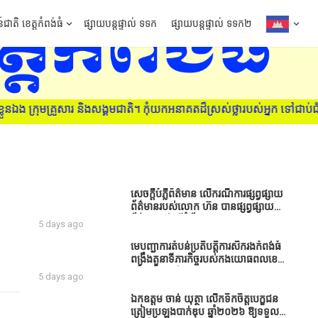
៍ជាតិ ខេត្តកំពង់ធំ
ផ្សាយបន្តផ្ទាល់ ទទក
ផ្សាយបន្តផ្ទាល់ ទទក២
ង្គមជាតិ។ កុំយកអនាគតដ៏ស្រស់ថ្លារបស់អ្នក ទៅជាប់ជំពាក់នឹងគ្រឿងញៀន ស្
សេចក្តីបំភ្លឺព័ត៌មាន លេីករណីការផ្សព្វផ្សាយ
ព័ត៌មានរបស់លោក ហ៊ន បានផ្សព្វផ្សាយ
ព័ត៌មាននៅលើទំព័រ Facebook ឈ្មោះ
5 days ago
Horn News នាថ្ងៃទី​៣ ខែសីហា ឆ្នាំ​
២០២៦ នេះ ដោយបានដាក់ចំណងជើងថា
មេបញ្ជាការតំបន់ប្រតិបត្តិការសឹករងកំពង់ធំ
«ខេត្តកំពង់ធំ សូមសំណូមពរទៅដល់
ពង្រឹងតួនាទីភារកិច្ចរបស់កងយោធពលខេមរ
អភិបាលខេត្តកំពង់ធំប្រសិនបើជាអាចសូម
ភូមិន្ទ និងដាក់ចេញនូវបទបញ្ជាមួយ
5 days ago
សម្រាកសិនទៅទុកឲ្យប្រជាពលរដ្ឋរស់ស្រួល
ចំនួនជូនដល់កងកម្លាំងក្រោមឱវាទ
ខ្លះទៅព្រោះឥឡូវដឹងហើយថាពិបាករកលុយ
ឯកឧត្តម ចាន់ យុត្ថា លើកទឹកចិត្តបេក្ខជន
ណាស់គាត់ដាំដំណាំសឹកសឹងតែខ្ចីលុយ
ត្រៀមប្រឡងបាក់ឌុប ឆ្នាំ២០២៦ ឱ្យទទួល