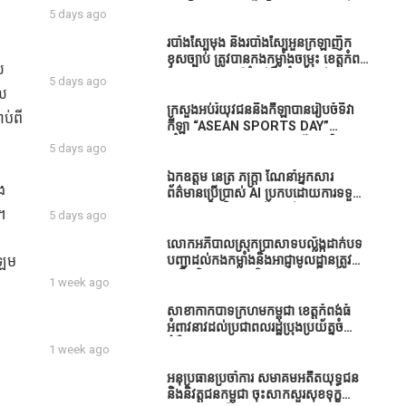
ធនាគារយកមកដាំ ព្រោះមួយរយៈចុងក្រោយ
បាននិទ្ទេសល្អប្រសើរ និងទទួលបានរង្វាន់
5 days ago
នេះផ្ទុះរឿងនៅទឹកដីខេត្តកំពង់ធំច្រើនណាស់
បន្ថែមពីក្រុមការងារ
ពាក់ព័ន្ធនិងអាជ្ញាធរជាមួយនឹងប្រជាពលរដ្ឋ
របាំង​ស្បៃ​មុង​ និង​របាំង​ស្បៃ​អួន​ក្រឡា​ញឹក​
រឿងដីអាស្រ័យផល»
ខុស​ច្បាប់​ ត្រូវ​បាន​កងកម្លាំង​ចម្រុះ​ ខេត្តកំពង់​
ល
ធំ​ បង្ក្រាប​បាន​នៅ​តំបន់​បឹង​ធំ​ ឃុំ​ផាត់​
5 days ago
សណ្តាយ ​ក្នុង​រដូវ​បិទ​នេសាទ
ែល
ក្រសួងអប់រំយុវជននិងកីឡាបានរៀបចំទិវា
ាប់ពី
កីឡា “ASEAN SPORTS DAY”
ឆ្នាំ២០២៦ ក្រោមប្រធានបទ«កីឡាបរិយាបន្ន
5 days ago
ដើម្បីសុខដុមរមនានៅក្នុង សង្គម” ក្នុងខេត្ត
កំពង់ធំ( Video inside)
ឯកឧត្តម នេត្រ ភក្ត្រា ណែនាំអ្នកសារ
ង
ព័ត៌មានប្រើប្រាស់ AI ប្រកបដោយការទទួល
ខុសត្រូវ និងមិនត្រូវប្រើប្រាស់ AI ឱ្យ
។
5 days ago
សរសេរពព័ត៌មាន ដោយមិនបានផ្ទៀងផ្ទាត់
ព្រោះ AI មិនមែនជាអ្នកទទួលខុសត្រូវនៃ
លោកអភិបាលស្រុកប្រាសាទបល្ល័ង្កដាក់បទ
អត្ថបទព័ត៌មាននោះទេ
មឡម
បញ្ជាដល់កងកម្លាំងនិងអាជ្ញាមូលដ្ឋានត្រូវ
ពង្រឹងកិច្ចការងារសន្តិសុខសណ្ដាប់ធ្នាប់ក្នុង
1 week ago
មូលដ្ឋានឲ្យបានល្អជូនប្រជាពលរដ្ឋ
សាខាកាកបាទក្រហមកម្ពុជា ខេត្តកំពង់ធំ
អំពាវនាវដល់ប្រជាពលរដ្ឋប្រុងប្រយ័ត្នចំពោះ
ជំងឺគ្រុនឈាម
1 week ago
អនុប្រធានប្រចាំការ សមាគមអតីតយុទ្ធជន
និងនិវត្តជនកម្ពុជា ចុះសាកសួរសុខទុក្ខ