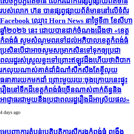
សេចក្តីបំភ្លឺព័ត៌មាន លេីករណីការផ្សព្វផ្សាយព័ត៌មាន
របស់លោក ហ៊ន បានផ្សព្វផ្សាយព័ត៌មាននៅលើទំព័រ
Facebook ឈ្មោះ Horn News នាថ្ងៃទី​៣ ខែសីហា
ឆ្នាំ​២០២៦ នេះ ដោយបានដាក់ចំណងជើងថា «ខេត្ត
កំពង់ធំ សូមសំណូមពរទៅដល់អភិបាលខេត្តកំពង់ធំ
ប្រសិនបើជាអាចសូមសម្រាកសិនទៅទុកឲ្យប្រជា
ពលរដ្ឋរស់ស្រួលខ្លះទៅព្រោះឥឡូវដឹងហើយថាពិបាក
រកលុយណាស់គាត់ដាំដំណាំសឹកសឹងតែខ្ចីលុយ
ធនាគារយកមកដាំ ព្រោះមួយរយៈចុងក្រោយនេះផ្ទុះ
រឿងនៅទឹកដីខេត្តកំពង់ធំច្រើនណាស់ពាក់ព័ន្ធនិង
អាជ្ញាធរជាមួយនឹងប្រជាពលរដ្ឋរឿងដីអាស្រ័យផល»
4 days ago
មេបញ្ជាការតំបន់ប្រតិបត្តិការសឹករងកំពង់ធំ ពង្រឹង