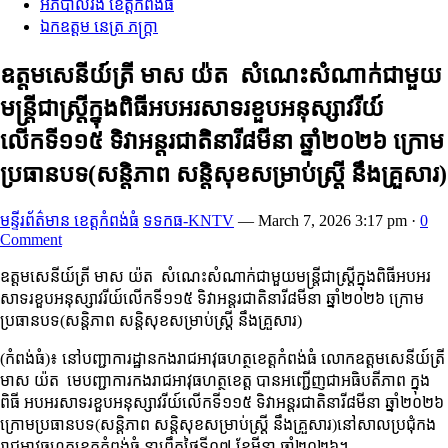
អភិបាលរង ខេត្តកំពង់ធំ
ឯកឧត្តម នេត្រ ភក្ត្រា
ឧត្តមសេនីយ៍ត្រី មាស យ៉ត សំណេះសំណាក់ជាមួយ
មន្ត្រីជាស្ត្រីក្នុងពិធីអបអរសាទរខួបអនុស្សាវរីយ៍
លើកទី១១៥ ទិវាអន្តរជាតិនារី៨មីនា ឆ្នាំ២០២៦ ក្រោម
ប្រធានបទ(សន្តិភាព សន្តិសុខសម្រាប់ស្តី្រ នឹងគ្រួសារ)
មន្ទីរព័ត៌មាន ខេត្តកំពង់ធំ
ទទកធ-KNTV
—
March 7, 2026 3:17 pm
·
0
Comment
ឧត្តមសេនីយ៍ត្រី មាស យ៉ត សំណេះសំណាក់ជាមួយមន្ត្រីជាស្ត្រីក្នុងពិធីអបអរ
សាទរខួបអនុស្សាវរីយ៍លើកទី១១៥ ទិវាអន្តរជាតិនារី៨មីនា ឆ្នាំ២០២៦ ក្រោម
ប្រធានបទ(សន្តិភាព សន្តិសុខសម្រាប់ស្តី្រ នឹងគ្រួសារ)
(កំពង់ធំ)៖ នៅបញ្ជាការដ្ឋានកងរាជអាវុធហត្ថខេត្តកំពង់ធំ លោកឧត្តមសេនីយ៍ត្រី
មាស យ៉ត មេបញ្ជាការកងរាជអាវុធហត្ថខេត្ត បានអញ្ជើញជាអធិបតីភាព ក្នុង
ពិធី អបអរសាទរខួបអនុស្សាវរីយ៍លើកទី១១៥ ទិវាអន្តរជាតិនារី៨មីនា ឆ្នាំ២០២៦
ក្រោមប្រធានបទ(សន្តិភាព សន្តិសុខសម្រាប់ស្តី្រ នឹងគ្រួសារ)នៅសាលប្រជុំកង
រាជអាវុធហត្ថខេត្តកំពង់ធំ នាព្រឹកថ្ងៃទី០៧ ខែមីនា ឆ្នាំ២០២៦។