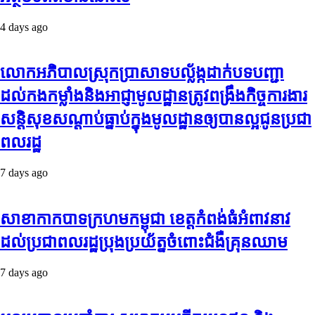
4 days ago
លោកអភិបាលស្រុកប្រាសាទបល្ល័ង្កដាក់បទបញ្ជា
ដល់កងកម្លាំងនិងអាជ្ញាមូលដ្ឋានត្រូវពង្រឹងកិច្ចការងារ
សន្តិសុខសណ្ដាប់ធ្នាប់ក្នុងមូលដ្ឋានឲ្យបានល្អជូនប្រជា
ពលរដ្ឋ
7 days ago
សាខាកាកបាទក្រហមកម្ពុជា ខេត្តកំពង់ធំអំពាវនាវ
ដល់ប្រជាពលរដ្ឋប្រុងប្រយ័ត្នចំពោះជំងឺគ្រុនឈាម
7 days ago