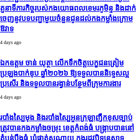
តួនាទីភារកិច្ចរបស់កងយោធពលខេមរភូមិន្ទ និងដាក់
ចេញនូវបទបញ្ជាមួយចំនួនជូនដល់កងកម្លាំងក្រោម
ឱវាទ
4 days ago
ឯកឧត្តម ចាន់ យុត្ថា លើកទឹកចិត្តបេក្ខជនត្រៀម
ប្រឡងបាក់ឌុប ឆ្នាំ២០២៦ ឱ្យទទួលបាននិទ្ទេសល្អ
ប្រសើរ និងទទួលបានរង្វាន់បន្ថែមពីក្រុមការងារ
4 days ago
របាំង​ស្បៃ​មុង​ និង​របាំង​ស្បៃ​អួន​ក្រឡា​ញឹក​ខុស​ច្បាប់​
ត្រូវ​បាន​កងកម្លាំង​ចម្រុះ​ ខេត្តកំពង់​ធំ​ បង្ក្រាប​បាន​នៅ​
តំបន់​បឹង​ធំ​ ឃុំ​ផាត់​សណ្តាយ ​ក្នុង​រដូវ​បិទ​នេសាទ