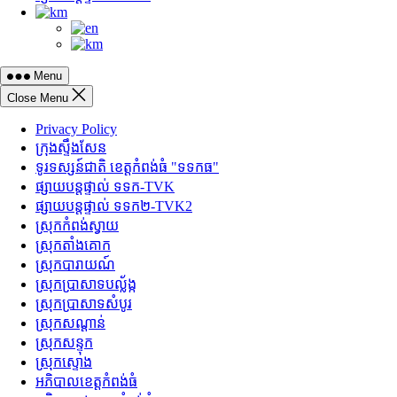
Menu
Close Menu
Privacy Policy
ក្រុងស្ទឹងសែន
ទូរទស្សន៍ជាតិ ខេត្តកំពង់ធំ "ទទកធ"
ផ្សាយបន្តផ្ទាល់ ទទក-TVK
ផ្សាយបន្តផ្ទាល់ ទទក២-TVK2
ស្រុកកំពង់ស្វាយ
ស្រុកតាំងគោក
ស្រុកបារាយណ៍
ស្រុកប្រាសាទបល្ល័ង្ក
ស្រុកប្រាសាទសំបូរ
ស្រុកសណ្តាន់
ស្រុកសន្ទុក
ស្រុកស្ទោង
អភិបាលខេត្តកំពង់ធំ