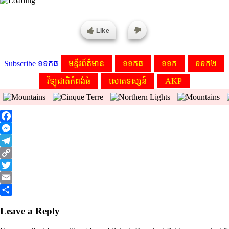
Like
Subscribe ទទកធ
មន្ទីរព័ត៌មាន
ទទកធ
ទទក
ទទក២
វិទ្យុជាតិកំពង់ធំ
សោតទស្សន៍
AKP
Facebook
Messenger
Telegram
Copy
Link
Twitter
Email
Share
Leave a Reply