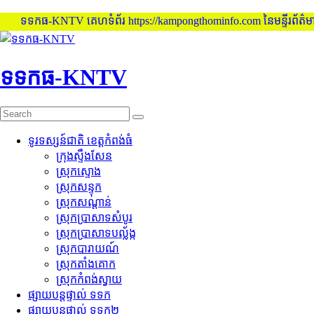
ទទកធ-KNTV គេហទំព័រ https://kampongthominfo.com នៃមន្ទីរព័ត៌មាន ខេ
Skip
to
content
ទទកធ-KNTV
ទូរទស្សន៍ជាតិ ខេត្តកំពង់ធំ
ក្រុងស្ទឹងសែន
ស្រុកស្ទោង
ស្រុកសន្ទុក
ស្រុកសណ្តាន់
ស្រុកប្រាសាទសំបូរ
ស្រុកប្រាសាទបល្ល័ង្ក
ស្រុកបារាយណ៍
ស្រុកតាំងគោក
ស្រុកកំពង់ស្វាយ
ផ្សាយបន្តផ្ទាល់ ទទក
ផ្សាយបន្តផ្ទាល់ ទទក២