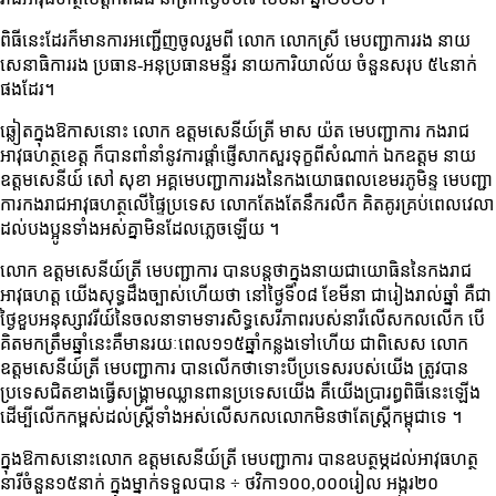
ពិធីនេះដែរក៏មានការអញ្ជើញចូលរួមពី លោក លោកស្រី មេបញ្ជាការរង នាយ
សេនាធិការរង ប្រធាន-អនុប្រធានមន្ទីរ នាយការិយាល័យ ចំនួនសរុប ៥៤នាក់
ផងដែរ។
ឆ្លៀតក្នុងឱកាសនោះ លោក ឧត្តមសេនីយ៍ត្រី មាស យ៉ត មេបញ្ជាការ កងរាជ
អាវុធហត្ថខេត្ត ក៏បានពាំនាំនូវការផ្ដាំផ្ញើសាកសួរទុក្ខពីសំណាក់ ឯកឧត្ដម នាយ
ឧត្តមសេនីយ៍ សៅ សុខា អគ្គមេបញ្ជាការរងនៃកងយោធពលខេមរភូមិន្ទ មេបញ្ជា
ការកងរាជអាវុធហត្ថលើផ្ទៃប្រទេស លោកតែងតែនឹករលឹក គិតគូរគ្រប់ពេលវេលា
ដល់បងប្អូនទាំងអស់គ្នាមិនដែលភ្លេចឡើយ ។
លោក ឧត្តមសេនីយ៍ត្រី មេបញ្ជាការ បានបន្តថាក្នុងនាយជាយោធិននៃកងរាជ
អាវុធហត្ត យើងសុទ្ធដឹងច្បាស់ហើយថា នៅថ្ងៃទី០៨ ខែមីនា ជារៀងរាល់ឆ្នាំ គឺជា
ថ្ងៃខួបអនុស្សាវរីយ៍នៃចលនាទាមទារសិទ្ធសេរីភាពរបស់នារីលើសកលលើក បើ
គិតមកត្រឹមឆ្នាំនេះគឺមានរយៈពេល១១៥ឆ្នាំកន្លងទៅហើយ ជាពិសេស លោក
ឧត្តមសេនីយ៍ត្រី មេបញ្ជាការ បានលើកថាទោះបីប្រទេសរបស់យើង ត្រូវបាន
ប្រទេសជិតខាងធ្វើសង្គ្រាមឈ្លានពានប្រទេសយើង គឺយើងប្រារព្ធពិធីនេះឡើង
ដើម្បីលើកកម្ពស់ដល់ស្ត្រីទាំងអស់លើសកលលោកមិនថាតែស្ត្រីកម្ពុជាទេ ។
ក្នុងឱកាសនោះលោក ឧត្តមសេនីយ៍ត្រី មេបញ្ជាការ បានឧបត្ថម្ភដល់អាវុធហត្ថ
នារីចំនួន១៥នាក់ ក្នុងម្នាក់ទទួលបាន ÷ ថវិកា១០០,០០០រៀល អង្ករ២០