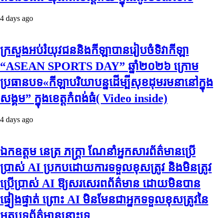
4 days ago
ក្រសួងអប់រំយុវជននិងកីឡាបានរៀបចំទិវាកីឡា
“ASEAN SPORTS DAY” ឆ្នាំ២០២៦ ក្រោម
ប្រធានបទ«កីឡាបរិយាបន្នដើម្បីសុខដុមរមនានៅក្នុង
សង្គម” ក្នុងខេត្តកំពង់ធំ( Video inside)
4 days ago
ឯកឧត្តម នេត្រ ភក្ត្រា ណែនាំអ្នកសារព័ត៌មានប្រើ
ប្រាស់ AI ប្រកបដោយការទទួលខុសត្រូវ និងមិនត្រូវ
ប្រើប្រាស់ AI ឱ្យសរសេរពព័ត៌មាន ដោយមិនបាន
ផ្ទៀងផ្ទាត់ ព្រោះ AI មិនមែនជាអ្នកទទួលខុសត្រូវនៃ
អត្ថបទព័ត៌មាននោះទេ