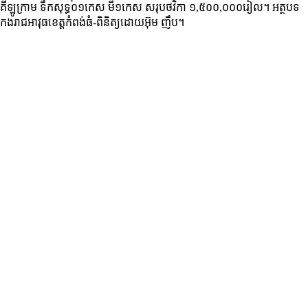
គីឡូក្រាម ទឹកសុទ្ធ០១កេស មី១កេស សរុបថវិកា ១,៥០០,០០០រៀល។ អត្ថបទ
កងរាជអាវុធខេត្តកំពង់ធំ-ពិនិត្យដោយអ៊ុម ញឹប។