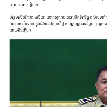
៦,០០០,០០០ រៀល។
បន្ថែមលើថវិកាខាងលើនេះ លោកស្នងការ បានលើកទឹកចិត្ត ដល់សមាជិក សូម
ស្រាយការចំណាយក្នុងជីវភាពជាប្រចាំថ្ងៃ តាមក្រុមគ្រួសារនីមួយៗ ឲ្យក
ដោយអ៊ុមញឹប។