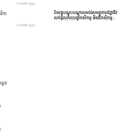
សប្បុរសជន ដែលបានចូល
1 week ago
រួមសាងសង់សាលប្រជុំ នៅក្នុងមណ្ឌល
អភិវឌ្ឍន៍អតីតយុទ្ធជន មរតកតេជោធិបតី
បិទវគ្គបណ្តុះបណ្តាលអប់រំសមត្ថភាពវិជ្ជាជីវៈ
វិកា
ថ្លុកកព្រីង
លក់ដុំលក់រាយថ្នាំកសិកម្ម និងជីកសិកម្ម
បន្ទាប់ពីដំណើរការអស់រយៈពេល 3 ថ្ងៃ
1 week ago
ំនួន
ា
ន