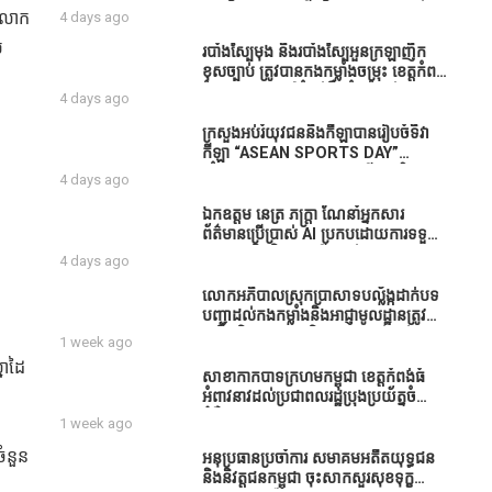
ធនាគារយកមកដាំ ព្រោះមួយរយៈចុងក្រោយ
បាននិទ្ទេសល្អប្រសើរ និងទទួលបានរង្វាន់
៦ លោក
4 days ago
នេះផ្ទុះរឿងនៅទឹកដីខេត្តកំពង់ធំច្រើនណាស់
បន្ថែមពីក្រុមការងារ
ពាក់ព័ន្ធនិងអាជ្ញាធរជាមួយនឹងប្រជាពលរដ្ឋ
ល
របាំង​ស្បៃ​មុង​ និង​របាំង​ស្បៃ​អួន​ក្រឡា​ញឹក​
រឿងដីអាស្រ័យផល»
ខុស​ច្បាប់​ ត្រូវ​បាន​កងកម្លាំង​ចម្រុះ​ ខេត្តកំពង់​
ធំ​ បង្ក្រាប​បាន​នៅ​តំបន់​បឹង​ធំ​ ឃុំ​ផាត់​
4 days ago
សណ្តាយ ​ក្នុង​រដូវ​បិទ​នេសាទ
ក្រសួងអប់រំយុវជននិងកីឡាបានរៀបចំទិវា
កីឡា “ASEAN SPORTS DAY”
ឆ្នាំ២០២៦ ក្រោមប្រធានបទ«កីឡាបរិយាបន្ន
4 days ago
ដើម្បីសុខដុមរមនានៅក្នុង សង្គម” ក្នុងខេត្ត
កំពង់ធំ( Video inside)
ឯកឧត្តម នេត្រ ភក្ត្រា ណែនាំអ្នកសារ
ព័ត៌មានប្រើប្រាស់ AI ប្រកបដោយការទទួល
ខុសត្រូវ និងមិនត្រូវប្រើប្រាស់ AI ឱ្យ
4 days ago
សរសេរពព័ត៌មាន ដោយមិនបានផ្ទៀងផ្ទាត់
ព្រោះ AI មិនមែនជាអ្នកទទួលខុសត្រូវនៃ
លោកអភិបាលស្រុកប្រាសាទបល្ល័ង្កដាក់បទ
អត្ថបទព័ត៌មាននោះទេ
បញ្ជាដល់កងកម្លាំងនិងអាជ្ញាមូលដ្ឋានត្រូវ
ពង្រឹងកិច្ចការងារសន្តិសុខសណ្ដាប់ធ្នាប់ក្នុង
1 week ago
មូលដ្ឋានឲ្យបានល្អជូនប្រជាពលរដ្ឋ
នាដៃ
សាខាកាកបាទក្រហមកម្ពុជា ខេត្តកំពង់ធំ
អំពាវនាវដល់ប្រជាពលរដ្ឋប្រុងប្រយ័ត្នចំពោះ
ជំងឺគ្រុនឈាម
1 week ago
ំនួន
អនុប្រធានប្រចាំការ សមាគមអតីតយុទ្ធជន
និងនិវត្តជនកម្ពុជា ចុះសាកសួរសុខទុក្ខ