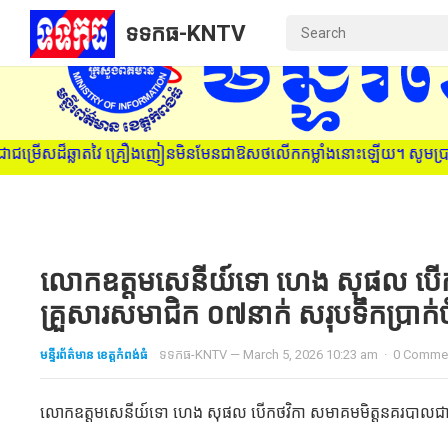
ទទកធ-KNTV
ញៀនមិនមែនជាឱសថលើកកម្លាំងនោះឡើយ។ សូមប្រាប់មនុស្សជាទីស្រឡាញ់ ពីគ្រោះ
លោកឧត្តមសេនីយ៍ទោ ហេង សុផល បើកថវ
គ្រួសារសមាជិក ០៧នាក់ សរុបទឹកប្រា
មន្ទីរព័ត៌មាន ខេត្តកំពង់ធំ
ទទកធ-KNTV
—
March 5, 2026 10:23 am
·
0 Comme
លោកឧត្តមសេនីយ៍ទោ ហេង សុផល បើកថវិកា សមាគមមិត្តនគរបាលជាតិ 