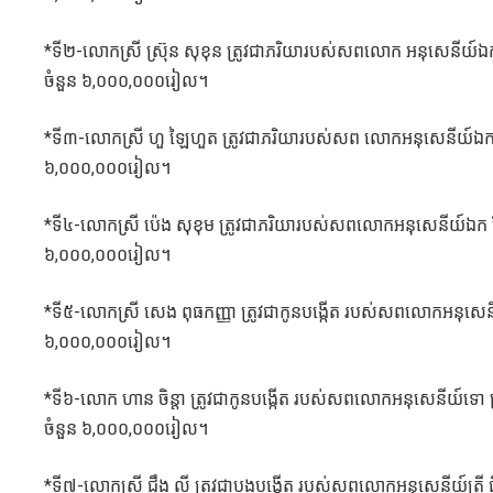
*ទី២-លោកស្រី ស្រ៊ុន សុខុន ត្រូវជាភរិយារបស់សពលោក អនុសេនីយ៍ឯក 
ចំនួន ៦,០០០,០០០រៀល។
*ទី៣-លោកស្រី ហួ ឡៃហួត ត្រូវជាភរិយារបស់សព លោកអនុសេនីយ៍ឯក យូ យ៉
៦,០០០,០០០រៀល។
*ទី៤-លោកស្រី ប៉េង សុខុម ត្រូវជាភរិយារបស់សពលោកអនុសេនីយ៍ឯក ប៉ែន 
៦,០០០,០០០រៀល។
*ទី៥-លោកស្រី សេង ពុធកញ្ញា ត្រូវជាកូនបង្កើត របស់សពលោកអនុសេនីយ៍
៦,០០០,០០០រៀល។
*ទី៦-លោក ហាន ចិន្ដា ត្រូវជាកូនបង្កើត របស់សពលោកអនុសេនីយ៍ទោ ស្រី ច
ចំនួន ៦,០០០,០០០រៀល។
*ទី៧-លោកស្រី ជឹង លី ត្រូវជាបងបង្កើត របស់សពលោកអនុសេនីយ៍ត្រី ជឹង ស