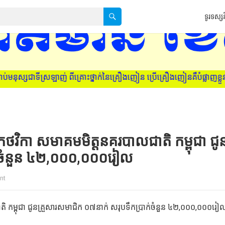
ទូរទស្សន
ថ្នាក់នៃគ្រឿងញៀន ប្រើគ្រឿងញៀនគឺបំផ្លាញខ្លួនឯង ក្រុមគ្រួសារ និងសង្
ិកា សមាគមមិត្តនគរបាលជាតិ កម្ពុជា ជូ
ក់ចំនួន ៤២,០០០,០០០រៀល
nt
កម្ពុជា ជូនគ្រួសារសមាជិក ០៧នាក់ សរុបទឹកប្រាក់ចំនួន ៤២,០០០,០០០រៀ