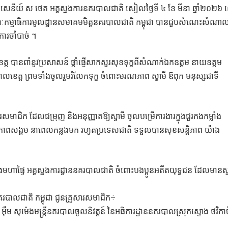
ឧត្ដមសេនីយ៍ ស ថេត អគ្គស្នងការនគរបាលជាតិ សៀលថ្ងៃទី ៤ ខែ មីនា ឆ្នាំ២០២
កម្មាធិការមូលដ្ឋានសមាគមមិត្តនគរបាលជាតិ កម្ពុជា បានជួបសំណេះសំណា
ការចាំបាច់ ។
 បានពាំនូវប្រសាសន៍ ផ្ដាំផ្ញើសាកសួរសុខទុក្ខពីសំណាក់ឯកឧត្តម នាយឧត្តម
ាលខេត្ត ព្រមទាំងចូលរួមរំលែកទុក្ខ ចំពោះមរណភាព ស្វាមី ឪពុក មនុស្សជាទី
ាជិក ដែលជម្រុញ និងអនុញ្ញាតឱ្យស្វាមី ចូលបម្រើការងារក្នុងជួរកងកម្លាំង
 សុវត្ថិភាពសង្គម នាពេលកន្លងមក រហូតប្រទេសជាតិ ទទួលបានសុខសន្តិភាព យ៉ាង
ងមហាផ្ទៃ អគ្គស្នងការដ្ឋាននគរបាលជាតិ ចំពោះបងប្អូនអតីតយុទ្ធជន ដែលមានស្
នគរបាលជាតិ កម្ពុជា ជូនគ្រួសារសមាជិក÷
ម សុម៉េងមន្ត្រីនគរបាលចូលនិវត្តន៍ នៃអធិការដ្ឋាននគរបាលស្រុកស្ទោង ថវិកាច