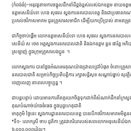
(កំពង់ធំ)÷អនុវត្តតាមការចង្អុលដឹកនាំដ៏ខ្ពង់ខ្ពស់របស់ឯកឧត្ដម នាយ
ឧត្តមសេនីយ៍ទោ ហេង សុផល ស្នងការនគរបាលខេត្ត និងជាប្រធានគណៈ
ប្រគល់ថវិកាសមាគម ជូនគ្រួសារសមាជិក ដើម្បីយកប្រើប្រាស់ តាមតម្រូវ
ជាកិច្ចចាប់ផ្តើម លោកឧត្តមសេនីយ៍ទោ ហេង សុផល ស្នងការនគរបាលខេត្ត
សេនីយ៍ ស ថេត អគ្គស្នងការនគរបាលជាតិ និងឯកឧត្តម នួន ផារ័ត្ន អភិប
ស្រឡាញ់ ក្នុងក្រុមគ្រួសារបងប្អូន ។
លោកស្នងការ បានថ្លែងអំណរអរគុណយ៉ាងជ្រាលជ្រៅបំផុត ចំពោះគ្រួសារសម
នគរបាលជាតិ សម្រាប់កិច្ចប្រតិបត្តិការ រក្សាសន្តិសុខ សណ្តាប់ធ្នាប់
ពេញលេញ នាពេលបច្ចុប្បន្ន ។
ជាបន្តបន្ទាប់ ដោយមានការគិតគូរយកចិត្តទុកដាក់ពីសំណាក់ដឹកនាំក្រសួ
គុណបំណាច់យ៉ាងធំធេង ក្នុងបុព្វហេតុជាតិ
មាតុភូមិ ថ្ងៃនេះ ស្នងការដ្ឋាននគរបាលខេត្ត បានបើកថវិកាសមាគមមិត្ត
*ទី១- លោកស្រី ចាប ជូតិកា ត្រូវជាភរិយារបស់សពលោកអនុសេនីយ៍ឯក អ៊ឹ
៦,០០០,០០០រៀល។