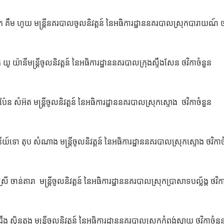
គឹម ហូយ មន្ត្រីនគរបាលចូលនិវត្តន៍ នៃអធិការដ្ឋាននគរបាលស្រុកបារាយណ៍ ថ
ានីមន្ត្រីចូលនិវត្តន៍ នៃអធិការដ្ឋាននគរបាលក្រុងស្ទឹងសែន ថវិកាចំនួន
សំអ៊ត មន្ត្រីចូលនិវត្តន៍ នៃអធិការដ្ឋាននគរបាលស្រុកស្ទោង ថវិកាចំនួន
ទោ តុប សំណាង មន្ត្រីចូលនិវត្តន៍ នៃអធិការដ្ឋាននគរបាលស្រុកស្ទោង ថវិកាច
ាន់តារា មន្ត្រីចូលនិវត្តន៍ នៃអធិការដ្ឋាននគរបាលស្រុកប្រាសាទបល្ល័ង្ក ថវិក
៊ិនតុង មន្ត្រីចូលនិវត្តន៍ នៃអធិការដ្ឋាននគរបាលស្រុកកំពង់ស្វាយ ថវិកាចំនួ