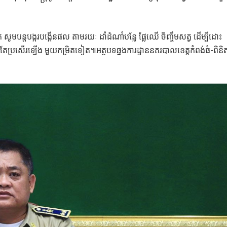
បន្តបង្ករបង្កើនផល តាមរយៈ ដាំដំណាំបន្លែ ផ្លែឈើ ចិញ្ចឹមសត្វ ដើម្បីដោះ
ាន់តែប្រសើរឡើង មួយកម្រិតទៀត៕អត្ថបទឆ្នងការដ្ឋាននគរបាលខេត្តកំពង់ធំ-ពិនិត