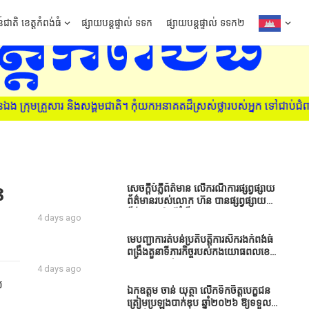
៍ជាតិ ខេត្តកំពង់ធំ
ផ្សាយបន្តផ្ទាល់ ទទក
ផ្សាយបន្តផ្ទាល់ ទទក២
គមជាតិ។ កុំយកអនាគតដ៏ស្រស់ថ្លារបស់អ្នក ទៅជាប់ជំពាក់នឹងគ្រឿងញៀន ស្វែ
ន
សេចក្តីបំភ្លឺព័ត៌មាន លេីករណីការផ្សព្វផ្សាយ
ព័ត៌មានរបស់លោក ហ៊ន បានផ្សព្វផ្សាយ
ព័ត៌មាននៅលើទំព័រ Facebook ឈ្មោះ
4 days ago
Horn News នាថ្ងៃទី​៣ ខែសីហា ឆ្នាំ​
២០២៦ នេះ ដោយបានដាក់ចំណងជើងថា
មេបញ្ជាការតំបន់ប្រតិបត្តិការសឹករងកំពង់ធំ
«ខេត្តកំពង់ធំ សូមសំណូមពរទៅដល់
ពង្រឹងតួនាទីភារកិច្ចរបស់កងយោធពលខេមរ
អភិបាលខេត្តកំពង់ធំប្រសិនបើជាអាចសូម
ភូមិន្ទ និងដាក់ចេញនូវបទបញ្ជាមួយ
4 days ago
សម្រាកសិនទៅទុកឲ្យប្រជាពលរដ្ឋរស់ស្រួល
ចំនួនជូនដល់កងកម្លាំងក្រោមឱវាទ
ល
ខ្លះទៅព្រោះឥឡូវដឹងហើយថាពិបាករកលុយ
ឯកឧត្តម ចាន់ យុត្ថា លើកទឹកចិត្តបេក្ខជន
ណាស់គាត់ដាំដំណាំសឹកសឹងតែខ្ចីលុយ
ត្រៀមប្រឡងបាក់ឌុប ឆ្នាំ២០២៦ ឱ្យទទួល