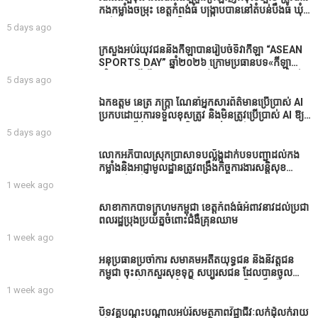
កងកម្លាំង​ចម្រុះ​ ខេត្តកំពង់​ធំ​ បង្ក្រាប​បាន​នៅ​តំបន់​បឹង​ធំ​ ឃុំ​
ផាត់​សណ្តាយ ​ក្នុង​រដូវ​បិទ​នេសាទ
5 days ago
ក្រសួងអប់រំយុវជននិងកីឡាបានរៀបចំទិវាកីឡា “ASEAN
SPORTS DAY” ឆ្នាំ២០២៦ ក្រោមប្រធានបទ«កីឡា
បរិយាបន្នដើម្បីសុខដុមរមនានៅក្នុង សង្គម” ក្នុងខេត្តកំពង់
5 days ago
ធំ( Video inside)
ឯកឧត្តម នេត្រ ភក្ត្រា ណែនាំអ្នកសារព័ត៌មានប្រើប្រាស់ AI
ប្រកបដោយការទទួលខុសត្រូវ និងមិនត្រូវប្រើប្រាស់ AI ឱ្យ
សរសេរពព័ត៌មាន ដោយមិនបានផ្ទៀងផ្ទាត់ ព្រោះ AI
5 days ago
មិនមែនជាអ្នកទទួលខុសត្រូវនៃអត្ថបទព័ត៌មាននោះទេ
លោកអភិបាលស្រុកប្រាសាទបល្ល័ង្កដាក់បទបញ្ជាដល់កង
កម្លាំងនិងអាជ្ញាមូលដ្ឋានត្រូវពង្រឹងកិច្ចការងារសន្តិសុខ
សណ្ដាប់ធ្នាប់ក្នុងមូលដ្ឋានឲ្យបានល្អជូនប្រជាពលរដ្ឋ
1 week ago
សាខាកាកបាទក្រហមកម្ពុជា ខេត្តកំពង់ធំអំពាវនាវដល់ប្រជា
ពលរដ្ឋប្រុងប្រយ័ត្នចំពោះជំងឺគ្រុនឈាម
1 week ago
អនុប្រធានប្រចាំការ សមាគមអតីតយុទ្ធជន និងនិវត្តជន
កម្ពុជា ចុះសាកសួរសុខទុក្ខ សប្បុរសជន ដែលបានចូល
រួមសាងសង់សាលប្រជុំ នៅក្នុងមណ្ឌលអភិវឌ្ឍន៍អតីត
1 week ago
យុទ្ធជន មរតកតេជោធិបតីថ្លុកកព្រីង
បិទវគ្គបណ្តុះបណ្តាលអប់រំសមត្ថភាពវិជ្ជាជីវៈលក់ដុំលក់រាយ