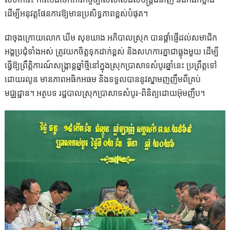
ដើម្បីអនុវត្តផែនការឱ្យមានប្រសិទ្ធភាពខ្ពស់បំផុត។
ជាចុងក្រោយលោក ឃីម សុខឃាង អភិបាលស្រុក បានផ្ដាំផ្ញើដល់សមាជិក
អង្គប្រជុំទាំងអស់ ត្រូវយកចិត្តទុកដាក់ខ្ពស់ និងសហការគ្នាជាធ្លុងមួយ ដើម្បី
ធ្វើឱ្យព្រឹត្តិការណ៍សង្ក្រាន្តឆ្នាំថ្មីនៅក្នុងស្រុកប្រាសាទសំបូរឆ្នាំនេះ ប្រព្រឹត្តទៅ
ដោយរលូន មានភាពអធិកអធម និងទទួលបាននូវស្នាមញញឹមពីគ្រប់
មជ្ឈដ្ឋាន។ អត្ថបទ រដ្ឋបាលស្រុកប្រាសាទសំបូរ-ពិនិត្យដោយអ៊ុមញឹប។