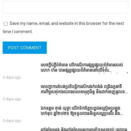
Save my name, email, and website in this browser for the next
time I comment.
សេចក្តីបំភ្លឺព័ត៌មាន លេីករណីការផ្សព្វផ្សាយព័ត៌មានរបស់
លោក ហ៊ន បានផ្សព្វផ្សាយព័ត៌មាននៅលើទំព័រ
Facebook ឈ្មោះ Horn News នាថ្ងៃទី​៣ ខែសីហា ឆ្នាំ​
5 days ago
២០២៦ នេះ ដោយបានដាក់ចំណងជើងថា «ខេត្តកំពង់ធំ
សូមសំណូមពរទៅដល់អភិបាលខេត្តកំពង់ធំប្រសិនបើជាអាច
មេបញ្ជាការតំបន់ប្រតិបត្តិការសឹករងកំពង់ធំ ពង្រឹងតួនាទី
សូមសម្រាកសិនទៅទុកឲ្យប្រជាពលរដ្ឋរស់ស្រួលខ្លះទៅព្រោះ
ភារកិច្ចរបស់កងយោធពលខេមរភូមិន្ទ និងដាក់ចេញនូវបទ
ឥឡូវដឹងហើយថាពិបាករកលុយណាស់គាត់ដាំដំណាំសឹក
បញ្ជាមួយចំនួនជូនដល់កងកម្លាំងក្រោមឱវាទ
5 days ago
សឹងតែខ្ចីលុយធនាគារយកមកដាំ ព្រោះមួយរយៈចុងក្រោយ
នេះផ្ទុះរឿងនៅទឹកដីខេត្តកំពង់ធំច្រើនណាស់ពាក់ព័ន្ធនិង
ឯកឧត្តម ចាន់ យុត្ថា លើកទឹកចិត្តបេក្ខជនត្រៀមប្រឡង
អាជ្ញាធរជាមួយនឹងប្រជាពលរដ្ឋរឿងដីអាស្រ័យផល»
បាក់ឌុប ឆ្នាំ២០២៦ ឱ្យទទួលបាននិទ្ទេសល្អប្រសើរ និង
ទទួលបានរង្វាន់បន្ថែមពីក្រុមការងារ
5 days ago
របាំង​ស្បៃ​មុង​ និង​របាំង​ស្បៃ​អួន​ក្រឡា​ញឹក​ខុស​ច្បាប់​ ត្រូវ​បាន​