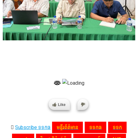
Like
Subscribe ទទកធ
មន្ទីរព័ត៌មាន
ទទកធ
ទទក