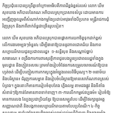
កិច្ចប្រជុំនេះបានប្រព្រឹត្តទៅក្រោមអធិបតីភាពដ៏ខ្ពង់ខ្ពស់របស់ លោក ឃីម
សុខឃាង អភិបាលនៃគណៈអភិបាលស្រុកប្រាសាទសំបូរ ដោយមានការ
អញ្ជើញចូលរួមពីសំណាក់កងកម្លាំងប្រដាប់អាវុធទាំងបីប្រភេទ មន្ត្រីរាជការជុំ
វិញស្រុក និងភាគីពាក់ព័ន្ធជាច្រើនរូបទៀត។
លោក ឃីម សុខឃាង អភិបាលស្រុកបានផ្ដោតការយកចិត្តទុកដាក់ខ្ពស់
លើការងារចម្បងៗចំនួន៤ ដើម្បីធានាឱ្យបាននូវភាពជោគជ័យ និងភាព
សប្បាយរីករាយជូនប្រជាពលរដ្ឋ៖ ១-សន្តិសុខ និងសណ្ដាប់ធ្នាប់
សាធារណៈ៖ ពង្រឹងការការពារសុវត្ថិភាពជូនបងប្អូនប្រជាពលរដ្ឋទាំងក្នុង
មូលដ្ឋាន និងភ្ញៀវទេសចរ ព្រមទាំងរៀបចំផែនការសម្រួលចរាចរណ៍ឱ្យបាន
ហ្មត់ចត់ ដើម្បីបញ្ចៀសការកកស្ទះក្នុងអំឡុងពេលពិធីបុណ្យ។ ២-អនាម័យ
និងបរិស្ថាន៖ ជំរុញការសម្អាត និងរៀបចំបរិស្ថានឱ្យមានសោភ័ណភាពស្រស់
បំព្រង។ ក្នុងនោះក៏មានការរៀបចំតុបតែង ភ្លើងលម្អ តាមដងផ្លូវ និងទីតាំង
សំខាន់ៗឱ្យកាន់តែមានភាពទាក់ទាញ។ ៣-ការលើកកម្ពស់វប្បធម៌៖ រៀបចំឱ្យ
មានការលេង ល្បែងប្រជាប្រិយខ្មែរ ឱ្យបានសម្បូរបែប ដើម្បីថែរក្សានូវអត្ត
សញ្ញាណជាតិ និងបង្កភាពសប្បាយរីករាយតាមបែបប្រពៃណី។ ៤-កិច្ច
សហការ៖ ការបែងចែកភារកិច្ចច្បាស់លាស់ដល់មន្ត្រីជំនាញ និងកងកម្លាំង