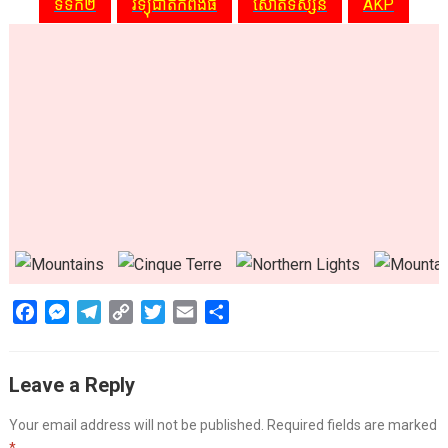
ទទក២
វិទ្យុជាតិកំពង់ធំ
សោតទស្សន៍
AKP
F
M
T
C
T
E
S
a
e
e
o
w
m
h
c
s
l
p
i
a
a
Leave a Reply
e
s
e
y
t
i
r
b
e
g
L
t
l
e
Your email address will not be published.
Required fields are marked
o
n
r
i
e