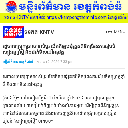
KNTV គេហទំព័រ https://kampongthominfo.com នៃមន្ទីរព័ត៌មាន ខេត្តកំព
ទទកធ-KNTV
MENU
រដ្ឋបាលស្រុកប្រាសាទសំបូរ បើកកិច្ចប្រជុំត្រួតពិនិត្យផែនការរៀបចំ
សង្ក្រាន្តឆ្នាំថ្មី និងដាក់ទិសដៅអនុវត្ត
មន្ទីរព័ត៌មាន ខេត្តកំពង់ធំ
March 2, 2026 7:33 pm
រដ្ឋបាលស្រុកប្រាសាទសំបូរ បើកកិច្ចប្រជុំត្រួតពិនិត្យផែនការរៀបចំសង្ក្រាន្តឆ្នាំ
ថ្មី និងដាក់ទិសដៅអនុវត្ត
(កំពង់ធំ)÷ នៅរសៀលថ្ងៃទី០២ ខែមីនា ឆ្នាំ ២០២៦ នេះ រដ្ឋបាលស្រុក
ប្រាសាទសំបូរ បានរៀបចំកិច្ចប្រជុំយ៉ាងសំខាន់មួយ ដើម្បីត្រួតពិនិត្យវឌ្ឍន
ភាពនៃផែនការសកម្មភាព និងដាក់ចេញនូវទិសដៅអនុវត្តសម្រាប់ត្រៀម
រៀបចំ “សង្ក្រាន្តឆ្នាំថ្មី” ខាងមុខ។