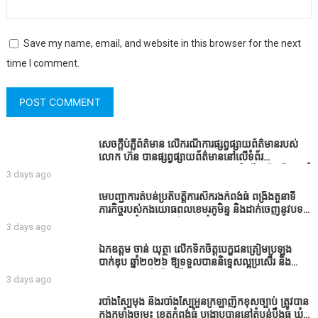
Save my name, email, and website in this browser for the next
time I comment.
សេចក្តីបំភ្លឺព័ត៌មាន លេីករណីការផ្សព្វផ្សាយព័ត៌មានរបស់
លោក ហ៊ន បានផ្សព្វផ្សាយព័ត៌មាននៅលើទំព័រ
Facebook ឈ្មោះ Horn News នាថ្ងៃទី​៣ ខែសីហា ឆ្នាំ​
3 days ago
២០២៦ នេះ ដោយបានដាក់ចំណងជើងថា «ខេត្តកំពង់ធំ
សូមសំណូមពរទៅដល់អភិបាលខេត្តកំពង់ធំប្រសិនបើជាអាច
មេបញ្ជាការតំបន់ប្រតិបត្តិការសឹករងកំពង់ធំ ពង្រឹងតួនាទី
សូមសម្រាកសិនទៅទុកឲ្យប្រជាពលរដ្ឋរស់ស្រួលខ្លះទៅព្រោះ
ភារកិច្ចរបស់កងយោធពលខេមរភូមិន្ទ និងដាក់ចេញនូវបទ
ឥឡូវដឹងហើយថាពិបាករកលុយណាស់គាត់ដាំដំណាំសឹក
បញ្ជាមួយចំនួនជូនដល់កងកម្លាំងក្រោមឱវាទ
3 days ago
សឹងតែខ្ចីលុយធនាគារយកមកដាំ ព្រោះមួយរយៈចុងក្រោយ
នេះផ្ទុះរឿងនៅទឹកដីខេត្តកំពង់ធំច្រើនណាស់ពាក់ព័ន្ធនិង
ឯកឧត្តម ចាន់ យុត្ថា លើកទឹកចិត្តបេក្ខជនត្រៀមប្រឡង
អាជ្ញាធរជាមួយនឹងប្រជាពលរដ្ឋរឿងដីអាស្រ័យផល»
បាក់ឌុប ឆ្នាំ២០២៦ ឱ្យទទួលបាននិទ្ទេសល្អប្រសើរ និង
ទទួលបានរង្វាន់បន្ថែមពីក្រុមការងារ
3 days ago
របាំង​ស្បៃ​មុង​ និង​របាំង​ស្បៃ​អួន​ក្រឡា​ញឹក​ខុស​ច្បាប់​ ត្រូវ​បាន​
កងកម្លាំង​ចម្រុះ​ ខេត្តកំពង់​ធំ​ បង្ក្រាប​បាន​នៅ​តំបន់​បឹង​ធំ​ ឃុំ​