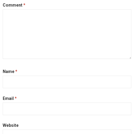
k
e
m
k
Comment
*
r
Name
*
Email
*
Website