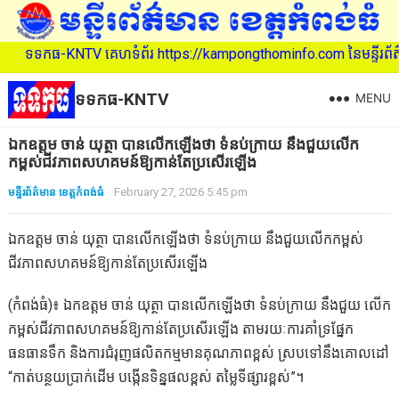
-KNTV គេហទំព័រ https://kampongthominfo.com នៃមន្ទីរព័ត៌មាន ខេត្តកំ
ទទកធ-KNTV
MENU
ឯកឧត្តម ចាន់ យុត្ថា បានលើកឡើងថា ទំនប់ក្រាយ នឹងជួយលើក
កម្ពស់ជីវភាពសហគមន៍ឱ្យកាន់តែប្រសើរឡើង
មន្ទីរព័ត៌មាន ខេត្តកំពង់ធំ
February 27, 2026 5:45 pm
ឯកឧត្តម ចាន់ យុត្ថា បានលើកឡើងថា ទំនប់ក្រាយ នឹងជួយលើកកម្ពស់
ជីវភាពសហគមន៍ឱ្យកាន់តែប្រសើរឡើង
(កំពង់ធំ)៖ ឯកឧត្តម ចាន់ យុត្ថា បានលើកឡើងថា ទំនប់ក្រាយ នឹងជួយ លើក
កម្ពស់ជីវភាពសហគមន៍ឱ្យកាន់តែប្រសើរឡើង តាមរយៈការគាំទ្រផ្នែក
ធនធានទឹក និងការជំរុញផលិតកម្មមានគុណភាពខ្ពស់ ស្របទៅនឹងគោលដៅ
“កាត់បន្ថយប្រាក់ដើម បង្កើនទិន្នផលខ្ពស់ តម្លៃទីផ្សារខ្ពស់”។