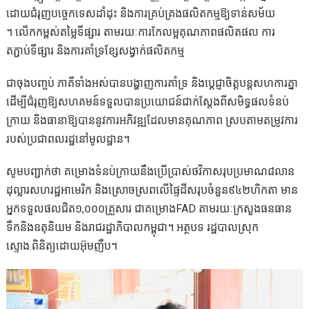
ដោយជំរុញបច្ចេកទេសដាំដុះ និងការគ្រប់គ្រងផលិតកម្មឱ្យទាន់សម័យ
។ លើកកម្ពស់តម្លៃទីផ្សារ តាមរយៈការកែលម្អគុណភាពផលិតផល ការ
តភ្ជាប់ទីផ្សារ និងការគាំទ្រខ្សែសង្វាក់ផលិតកម្ម
ជាចុងបញ្ចប់ ភាគីទាំងអស់បានបង្ហាញការគាំទ្រ និងប្តេជ្ញាចិត្តបន្តសហការគ្នា
ដើម្បីជំរុញឱ្យសហគមន៍ទទួលបានប្រយោជន៍ជាក់ស្តែងពីសមិទ្ធផលទំនប់
ក្រាយ និងធានាឱ្យបាននូវការអភិវឌ្ឍដែលមានគុណភាព ស្របតាមតម្រូវការ
របស់ប្រជាពលរដ្ឋនៅមូលដ្ឋាន។
សូមបញ្ជាក់ថា គម្រោងទំនប់ក្រាយនឹងប្រើប្រាស់ថវិកាសរុបប្រមាណ៨លាន
ដុល្លារសហរដ្ឋអាមេរិក និងស្រោចស្រពលើផ្ទៃដីសរុបចំនួន៩៤២ហិកតា មាន
អ្នកទទួលផលជិត១,០០០គ្រួសារ ជាគម្រោងFAD តាមរយៈក្រសួងធនធាន
ទឹកនិងឧតុនិយម និងរាជរដ្ឋាភិបាលកម្ពុជា។ អត្ថបទ រដ្ឋបាលស្រុក
ស្ទោង.ពិនិត្យដោយអ៊ុមញឹប។