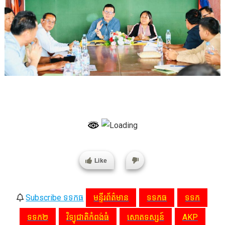
Like
Subscribe ទទកធ
មន្ទីរព័ត៌មាន
ទទកធ
ទទក
ទទក២
វិទ្យុជាតិកំពង់ធំ
សោតទស្សន៍
AKP