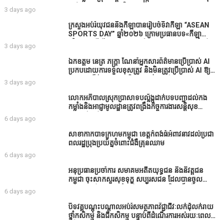
ផាត់​សណ្តាយ ​ក្នុង​រដូវ​បិទ​នេសាទ
3 days ago
ក្រសួងអប់រំយុវជននិងកីឡាបានរៀបចំទិវាកីឡា “ASEAN
SPORTS DAY” ឆ្នាំ២០២៦ ក្រោមប្រធានបទ«កីឡា
បរិយាបន្នដើម្បីសុខដុមរមនានៅក្នុង សង្គម” ក្នុងខេត្តកំពង់
3 days ago
ធំ( Video inside)
ឯកឧត្តម នេត្រ ភក្ត្រា ណែនាំអ្នកសារព័ត៌មានប្រើប្រាស់ AI
ប្រកបដោយការទទួលខុសត្រូវ និងមិនត្រូវប្រើប្រាស់ AI ឱ្យ
សរសេរពព័ត៌មាន ដោយមិនបានផ្ទៀងផ្ទាត់ ព្រោះ AI
3 days ago
មិនមែនជាអ្នកទទួលខុសត្រូវនៃអត្ថបទព័ត៌មាននោះទេ
លោកអភិបាលស្រុកប្រាសាទបល្ល័ង្កដាក់បទបញ្ជាដល់កង
កម្លាំងនិងអាជ្ញាមូលដ្ឋានត្រូវពង្រឹងកិច្ចការងារសន្តិសុខ
សណ្ដាប់ធ្នាប់ក្នុងមូលដ្ឋានឲ្យបានល្អជូនប្រជាពលរដ្ឋ
6 days ago
សាខាកាកបាទក្រហមកម្ពុជា ខេត្តកំពង់ធំអំពាវនាវដល់ប្រជា
ពលរដ្ឋប្រុងប្រយ័ត្នចំពោះជំងឺគ្រុនឈាម
6 days ago
អនុប្រធានប្រចាំការ សមាគមអតីតយុទ្ធជន និងនិវត្តជន
កម្ពុជា ចុះសាកសួរសុខទុក្ខ សប្បុរសជន ដែលបានចូល
រួមសាងសង់សាលប្រជុំ នៅក្នុងមណ្ឌលអភិវឌ្ឍន៍អតីត
6 days ago
យុទ្ធជន មរតកតេជោធិបតីថ្លុកកព្រីង
បិទវគ្គបណ្តុះបណ្តាលអប់រំសមត្ថភាពវិជ្ជាជីវៈលក់ដុំលក់រាយ
ថ្នាំកសិកម្ម និងជីកសិកម្ម បន្ទាប់ពីដំណើរការអស់រយៈពេល