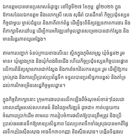
ឯកឧត្តមបានមានប្រសាសន៍ដូច្នេះ នៅថ្ងៃទី២៧ ខែកុម្ភៈ ឆ្នាំ២០២៦ ក្នុង
ឱកាសដែលឯកឧត្តម និងលោកស្រី សេង សុធីរ៉ា បានដឹកនាំ កិច្ចប្រជុំទស្សន
កិច្ចជាមួយ ម្ចាស់ជំនួយ និងភាគីពាក់ព័ន្ធ ដើម្បីចុះពិនិត្យវឌ្ឍនភាពការងារ និង
ពិភាក្សាទិសដៅបន្ត ដើម្បីការអភិវឌ្ឍនៅមូលដ្ឋានសម្រេចបានជាក់ស្តែង និង
មាននិរន្តរភាពយូរអង្វែង។
តាមការបញ្ជាក់ ទំនប់ក្រាយខាងលើនេះ ស្ថិតក្នុងភូមិសាស្ត្រ ឃុំចំនួន២ រួម
មាន៖ ឃុំម្សាងក្រង និងឃុំកំពង់ចិនជើង ហើយកិច្ចប្រជុំទស្សនកិច្ចបានផ្តោត
លើការពិនិត្យស្ថានភាពជាក់ស្តែង និងការចែករំលែកទស្សនៈរួម ដើម្បីឱ្យការ
គ្រប់គ្រង និងការប្រើប្រាស់ប្រព័ន្ធទឹក ទទួលបានប្រសិទ្ធភាពខ្ពស់ និងគាំទ្រ
ដល់ការរីកចម្រើនសេដ្ឋកិច្ចមូលដ្ឋាន។
ក្នុងកិច្ចពិភាក្សានោះ ក្រុមការងារបានលើកឡើងពីចំណុចសំខាន់ៗដែលជា
គោលដៅរួមរបស់សហគមន៍ និងដៃគូអភិវឌ្ឍន៍ ដូចជា៖ កាត់បន្ថយការ
ចំណាយប្រាក់ដើម តាមរយៈការរៀបចំការផលិតឱ្យបានត្រឹមត្រូវ និងប្រើ
ប្រាស់ធនធានទឹកឱ្យមានប្រសិទ្ធភាព ដែលប្រភពទឹកទាំងស្រុងបានមកពីផ្ទៃ
រងទឹកភ្លៀងស្ទឹងស្ទោង អាងទឹក៣០កញ្ញា និងស្ទឹងស្ទោង។ បង្កើនទិន្នផល