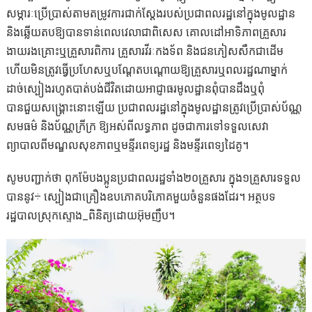
សម្ភារៈប្រើប្រាស់តាមតម្រូវការជាក់ស្ដែងរបស់ប្រជាពលរដ្ឋនៅក្នុងមូលដ្ឋាន
និងឆ្លើយតបឱ្យបានទាន់ពេលវេលាជាពិសេស គោលដៅអាទិភាពគ្រួសារ
ងាយរងគ្រោះឬគ្រួសារពិការ គ្រួសារវីរៈកងទ័ព និងជនភៀសសឹកជាដើម
ហើយមិនត្រូវធ្វើប្រហែសឬបណ្ដែតបណ្ដោយឱ្យគ្រួសារឬពលរដ្ឋណាម្នាក់
ដាច់ស្បៀងរហូតបាត់បង់ជីវិតដោយអាជ្ញាធរមូលដ្ឋានពុំបានដឹងឬពុំ
បានជួយសង្គ្រោះនោះឡើយ ប្រជាពលរដ្ឋនៅក្នុងមូលដ្ឋានត្រូវប្រើប្រាស់ប័ណ្ណ
សមធម៌ និងប័ណ្ណក្រីក្រ ឱ្យអស់ពីលទ្ធភាព ដូចជាការទៅទទួលសេវា
ព្យាបាលពីមណ្ឌលសុខភាពឬមន្ទីរពេទ្យរដ្ឋ និងមន្ទីរពេទ្យដៃគូ។
សូមបញ្ជាក់ថា ពុកម៉ែបងប្អូនប្រជាពលរដ្ឋទាំង២០គ្រួសារ ក្នុង១គ្រួសារទទួល
បាននូវ÷ ស្បៀងជាគ្រឿងឧបភោគបរិភោគមួយចំនួនផងដែរ។ អត្ថបទ
រដ្ឋបាលស្រុកស្ទោង_ពិនិត្យដោយអ៊ុមញឹប។