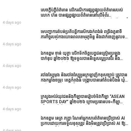
សេចក្តីបំភ្លឺព័ត៌មាន លេីករណីការផ្សព្វផ្សាយព័ត៌មានរបស់
លោក ហ៊ន បានផ្សព្វផ្សាយព័ត៌មាននៅលើទំព័រ
Facebook ឈ្មោះ Horn News នាថ្ងៃទី​៣ ខែសីហា ឆ្នាំ​
4 days ago
២០២៦ នេះ ដោយបានដាក់ចំណងជើងថា «ខេត្តកំពង់ធំ
សូមសំណូមពរទៅដល់អភិបាលខេត្តកំពង់ធំប្រសិនបើជាអាច
មេបញ្ជាការតំបន់ប្រតិបត្តិការសឹករងកំពង់ធំ ពង្រឹងតួនាទី
សូមសម្រាកសិនទៅទុកឲ្យប្រជាពលរដ្ឋរស់ស្រួលខ្លះទៅព្រោះ
ភារកិច្ចរបស់កងយោធពលខេមរភូមិន្ទ និងដាក់ចេញនូវបទ
ឥឡូវដឹងហើយថាពិបាករកលុយណាស់គាត់ដាំដំណាំសឹក
បញ្ជាមួយចំនួនជូនដល់កងកម្លាំងក្រោមឱវាទ
4 days ago
សឹងតែខ្ចីលុយធនាគារយកមកដាំ ព្រោះមួយរយៈចុងក្រោយ
នេះផ្ទុះរឿងនៅទឹកដីខេត្តកំពង់ធំច្រើនណាស់ពាក់ព័ន្ធនិង
ឯកឧត្តម ចាន់ យុត្ថា លើកទឹកចិត្តបេក្ខជនត្រៀមប្រឡង
អាជ្ញាធរជាមួយនឹងប្រជាពលរដ្ឋរឿងដីអាស្រ័យផល»
បាក់ឌុប ឆ្នាំ២០២៦ ឱ្យទទួលបាននិទ្ទេសល្អប្រសើរ និង
ទទួលបានរង្វាន់បន្ថែមពីក្រុមការងារ
4 days ago
របាំង​ស្បៃ​មុង​ និង​របាំង​ស្បៃ​អួន​ក្រឡា​ញឹក​ខុស​ច្បាប់​ ត្រូវ​បាន​
កងកម្លាំង​ចម្រុះ​ ខេត្តកំពង់​ធំ​ បង្ក្រាប​បាន​នៅ​តំបន់​បឹង​ធំ​ ឃុំ​
ផាត់​សណ្តាយ ​ក្នុង​រដូវ​បិទ​នេសាទ
4 days ago
ក្រសួងអប់រំយុវជននិងកីឡាបានរៀបចំទិវាកីឡា “ASEAN
SPORTS DAY” ឆ្នាំ២០២៦ ក្រោមប្រធានបទ«កីឡា
បរិយាបន្នដើម្បីសុខដុមរមនានៅក្នុង សង្គម” ក្នុងខេត្តកំពង់
4 days ago
ធំ( Video inside)
ឯកឧត្តម នេត្រ ភក្ត្រា ណែនាំអ្នកសារព័ត៌មានប្រើប្រាស់ AI
ប្រកបដោយការទទួលខុសត្រូវ និងមិនត្រូវប្រើប្រាស់ AI ឱ្យ
សរសេរពព័ត៌មាន ដោយមិនបានផ្ទៀងផ្ទាត់ ព្រោះ AI
4 days ago