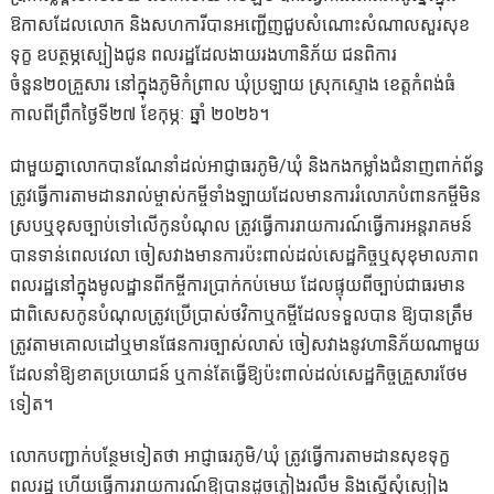
ឱកាសដែលលោក និងសហការីបានអញ្ជើញជួបសំណោះសំណាលសួរសុខ
ទុក្ខ ឧបត្ថម្ភស្បៀងជូន ពលរដ្ឋដែលងាយរងហានិភ័យ ជនពិការ
ចំនួន២០គ្រួសារ នៅក្នុងភូមិកំព្រាល ឃុំប្រឡាយ ស្រុកស្ទោង ខេត្តកំពង់ធំ
កាលពីព្រឹកថ្ងៃទី២៧ ខែកុម្ភៈ ឆ្នាំ ២០២៦។
ជាមួយគ្នាលោកបានណែនាំដល់អាជ្ញាធរភូមិ/ឃុំ និងកងកម្លាំងជំនាញពាក់ព័ន្ធ
ត្រូវធ្វើការតាមដានរាល់ម្ចាស់កម្ចីទាំងឡាយដែលមានការរំលោភបំពានកម្ចីមិន
ស្របឬខុសច្បាប់ទៅលើកូនបំណុល ត្រូវធ្វើការរាយការណ៍ធ្វើការអន្តរាគមន៍
បានទាន់ពេលវេលា ចៀសវាងមានការប៉ះពាល់ដល់សេដ្ឋកិច្ចឬសុខុមាលភាព
ពលរដ្ឋនៅក្នុងមូលដ្ឋានពីកម្ចីការប្រាក់កប់មេឃ ដែលផ្ទុយពីច្បាប់ជាធរមាន
ជាពិសេសកូនបំណុលត្រូវប្រើប្រាស់ថវិកាឬកម្ចីដែលទទួលបាន ឱ្យបានត្រឹម
ត្រូវតាមគោលដៅឬមានផែនការច្បាស់លាស់ ចៀសវាងនូវហានិភ័យណាមួយ
ដែលនាំឱ្យខាតប្រយោជន៍ ឬកាន់តែធ្វើឱ្យប៉ះពាល់ដល់សេដ្ឋកិច្ចគ្រួសារថែម
ទៀត។
លោកបញ្ជាក់បន្ថែមទៀតថា អាជ្ញាធរភូមិ/ឃុំ ត្រូវធ្វើការតាមដានសុខទុក្ខ
ពលរដ្ឋ ហើយធ្វើការរាយការណ៍ឱ្យបានដូចភ្លៀងរលឹម និងស្នើសុំស្បៀង