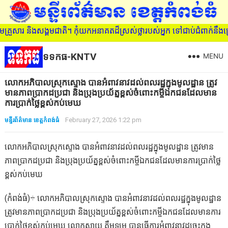
សារ និងសង្គមជាតិ។ កុំយកអនាគតដ៏ស្រស់ថ្លារបស់អ្នក ទៅជាប់ជំពាក់នឹងគ្រ
ទទកធ-KNTV
MENU
លោកអភិបាលស្រុកស្ទោង បានអំពាវនាវដល់ពលរដ្ឋក្នុងមូលដ្ឋាន ត្រូវ
មានភាពប្រាកដប្រជា និងប្រុងប្រយ័ត្នខ្ពស់ចំពោះកម្ចីឯកជនដែលមាន
ការប្រាក់ថ្លៃខ្ពស់កប់មេឃ
មន្ទីរព័ត៌មាន ខេត្តកំពង់ធំ
February 27, 2026 1:22 pm
លោកអភិបាលស្រុកស្ទោង បានអំពាវនាវដល់ពលរដ្ឋក្នុងមូលដ្ឋាន ត្រូវមាន
ភាពប្រាកដប្រជា និងប្រុងប្រយ័ត្នខ្ពស់ចំពោះកម្ចីឯកជនដែលមានការប្រាក់ថ្លៃ
ខ្ពស់កប់មេឃ
(កំពង់ធំ)÷ លោកអភិបាលស្រុកស្ទោង បានអំពាវនាវដល់ពលរដ្ឋក្នុងមូលដ្ឋាន
ត្រូវមានភាពប្រាកដប្រជា និងប្រុងប្រយ័ត្នខ្ពស់ចំពោះកម្ចីឯកជនដែលមានការ
ប្រាក់ថ្លៃខ្ពស់កប់មេឃ លោកសាយ គឹមឡម បានធ្វើការអំពាវនាវដូច្នេះក្នុង