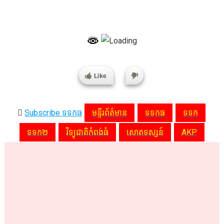
Like
Subscribe ទទកធ
មន្ទីរព័ត៌មាន
ទទកធ
ទទក
ទទក២
វិទ្យុជាតិកំពង់ធំ
សោតទស្សន៍
AKP