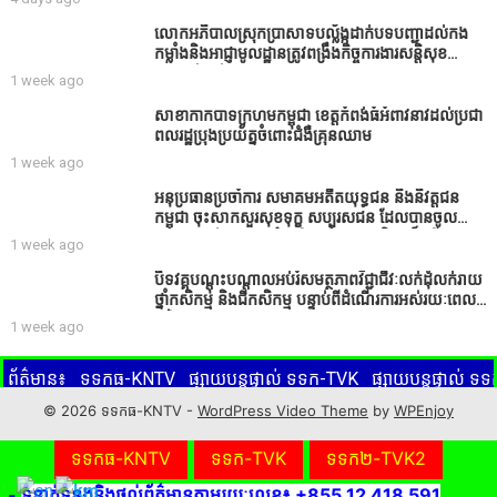
មិនមែនជាអ្នកទទួលខុសត្រូវនៃអត្ថបទព័ត៌មាននោះទេ
លោកអភិបាលស្រុកប្រាសាទបល្ល័ង្កដាក់បទបញ្ជាដល់កង
កម្លាំងនិងអាជ្ញាមូលដ្ឋានត្រូវពង្រឹងកិច្ចការងារសន្តិសុខ
សណ្ដាប់ធ្នាប់ក្នុងមូលដ្ឋានឲ្យបានល្អជូនប្រជាពលរដ្ឋ
1 week ago
សាខាកាកបាទក្រហមកម្ពុជា ខេត្តកំពង់ធំអំពាវនាវដល់ប្រជា
ពលរដ្ឋប្រុងប្រយ័ត្នចំពោះជំងឺគ្រុនឈាម
1 week ago
អនុប្រធានប្រចាំការ សមាគមអតីតយុទ្ធជន និងនិវត្តជន
កម្ពុជា ចុះសាកសួរសុខទុក្ខ សប្បុរសជន ដែលបានចូល
រួមសាងសង់សាលប្រជុំ នៅក្នុងមណ្ឌលអភិវឌ្ឍន៍អតីត
1 week ago
យុទ្ធជន មរតកតេជោធិបតីថ្លុកកព្រីង
បិទវគ្គបណ្តុះបណ្តាលអប់រំសមត្ថភាពវិជ្ជាជីវៈលក់ដុំលក់រាយ
ថ្នាំកសិកម្ម និងជីកសិកម្ម បន្ទាប់ពីដំណើរការអស់រយៈពេល
3 ថ្ងៃ
1 week ago
ព័ត៌មាន៖
ទទកធ-KNTV
ផ្សាយបន្តផ្ទាល់ ទទក-TVK
ផ្សាយបន្តផ្ទាល់ 
ពណ៌ក្រហមខាងក្រោមនេះ ដើម្បីទស្សនាព័ត៌មានផ្សេងៗ ដែលផ្សាយចេញពីម
© 2026 ទទកធ-KNTV -
WordPress Video Theme
by
WPEnjoy
KNTV
ទទកធ-KNTV
ទទក-TVK
ទទក២-TVK2
ក់ទំនងនិងផ្តល់ព័ត៌មានតាមរយៈលេខ៖ +855 12 418 591